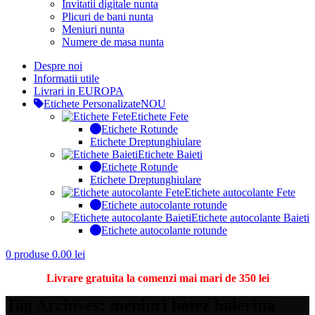
Invitatii digitale nunta
Plicuri de bani nunta
Meniuri nunta
Numere de masa nunta
Despre noi
Informatii utile
Livrari in EUROPA
Etichete Personalizate
NOU
Etichete Fete
Etichete Rotunde
Etichete Dreptunghiulare
Etichete Baieti
Etichete Rotunde
Etichete Dreptunghiulare
Etichete autocolante Fete
Etichete autocolante rotunde
Etichete autocolante Baieti
Etichete autocolante rotunde
0
produse
0.00
lei
Livrare gratuita la comenzi mai mari de 350 lei
Tag Archives: meniuri botez balerina