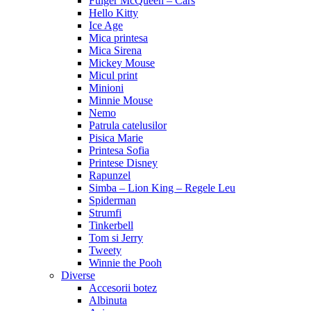
Fulger McQueen – Cars
Hello Kitty
Ice Age
Mica printesa
Mica Sirena
Mickey Mouse
Micul print
Minioni
Minnie Mouse
Nemo
Patrula catelusilor
Pisica Marie
Printesa Sofia
Printese Disney
Rapunzel
Simba – Lion King – Regele Leu
Spiderman
Strumfi
Tinkerbell
Tom si Jerry
Tweety
Winnie the Pooh
Diverse
Accesorii botez
Albinuta