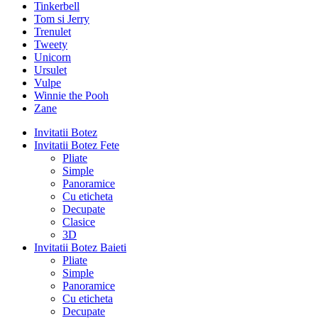
Tinkerbell
Tom si Jerry
Trenulet
Tweety
Unicorn
Ursulet
Vulpe
Winnie the Pooh
Zane
Invitatii Botez
Invitatii Botez Fete
Pliate
Simple
Panoramice
Cu eticheta
Decupate
Clasice
3D
Invitatii Botez Baieti
Pliate
Simple
Panoramice
Cu eticheta
Decupate