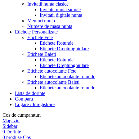
Invitatii nunta clasice
Invitatii nunta simple
Invitatii digitale nunta
Meniuri nunta
Numere de masa nunta
Etichete Personalizate
Etichete Fete
Etichete Rotunde
Etichete Dreptunghiulare
Etichete Baieti
Etichete Rotunde
Etichete Dreptunghiulare
Etichete autocolante Fete
Etichete autocolante rotunde
Etichete autocolante Baieti
Etichete autocolante rotunde
Lista de dorinte
Compara
Logare / Inregistrare
Cos de cumparaturi
Magazin
Sidebar
0
Dorinte
0
produse
Cos