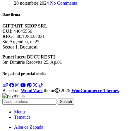
20 noiembrie 2024
No Comments
Date firma
GIFTART SHOP SRL
CUI
: 44645556
REG
: J40/12842/2021
Str. Argentina, nr.25
Sector 1, Bucuresti
Punct lucru BUCURESTI
Str. Dimitrie Racovita 25, Ap.01
Ne gasiti si pe social media
Based on
WoodMart
theme
2026
WooCommerce Themes
.
Search
Menu
Tematici
Alba ca Zapada