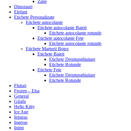
Zane
Dinozauri
Elefant
Etichete Personalizate
Etichete autocolante
Etichete autocolante Baieti
Etichete autocolante rotunde
Etichete autocolante Fete
Etichete autocolante rotunde
Etichete Marturii Botez
Etichete Baieti
Etichete Dreptunghiulare
Etichete Rotunde
Etichete Fete
Etichete Dreptunghiulare
Etichete Rotunde
Fluturi
Frozen – Elsa
General
Girafa
Hello Kitty
Ice Age
Iepuras
Ingeras
Inimi