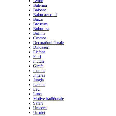
Avion
Balerina
Baloane
Balon aer cald
Barza
Broscuta
Buburuza
Bufnita
Cosmos
Decoratiuni florale
Dinozauri
Elefant
Flori
Fluturi
Girafa
Iepuras
Ingeras
Jungla
Lebada
Leu
Luna
Motive traditionale
Safari
Unicorn
Ursulet