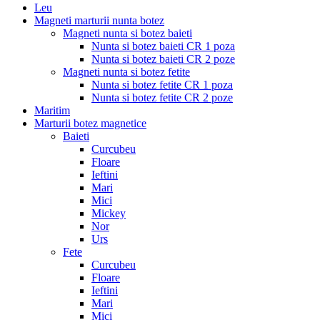
Leu
Magneti marturii nunta botez
Magneti nunta si botez baieti
Nunta si botez baieti CR 1 poza
Nunta si botez baieti CR 2 poze
Magneti nunta si botez fetite
Nunta si botez fetite CR 1 poza
Nunta si botez fetite CR 2 poze
Maritim
Marturii botez magnetice
Baieti
Curcubeu
Floare
Ieftini
Mari
Mici
Mickey
Nor
Urs
Fete
Curcubeu
Floare
Ieftini
Mari
Mici