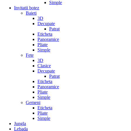
Simple
Invitatii botez
Baieti
3D
Decupate
Patrat
Eticheta
Panoramice
Pliate
Simple
Fete
3D
Clasice
Decupate
Patrat
Eticheta
Panoramice
Pliate
Simple
Gemeni
Eticheta
Pliate
Simple
Jungla
Lebada