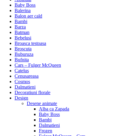
Baby Boss
Balerina
Balon aer cald
Bambi
Barza
Batman
Bebelusi
Broasca testoasa
Broscuta
Buburuza
Bufnita
Cars – Fulger McQueen
Catelus
Cenusareasa
Cosmos
Dalmatieni
Decoratiuni florale
Design
Desene animate
Alba ca Zapada
Baby Boss
Bambi
Dalmatieni
Frozen