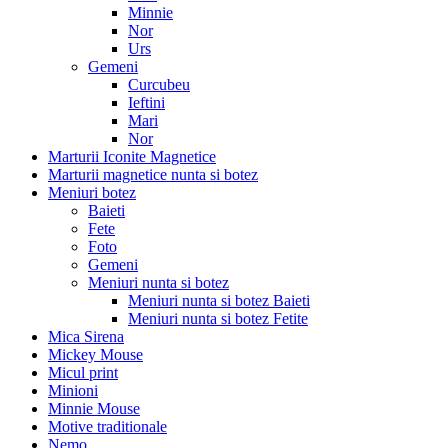
Minnie
Nor
Urs
Gemeni
Curcubeu
Ieftini
Mari
Nor
Marturii Iconite Magnetice
Marturii magnetice nunta si botez
Meniuri botez
Baieti
Fete
Foto
Gemeni
Meniuri nunta si botez
Meniuri nunta si botez Baieti
Meniuri nunta si botez Fetite
Mica Sirena
Mickey Mouse
Micul print
Minioni
Minnie Mouse
Motive traditionale
Nemo