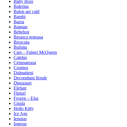
Baby Boss
Balerina
Balon aer cald
Bambi
Barza
Batman
Bebelusi
Broasca testoasa
Broscuta
Bufnita
Cars – Fulger McQueen
Catelus
Cenusareasa
Cosmos
Dalmatieni
Decoratiuni florale
Dinozauri
Elefant
Fluturi
Frozen – Elsa
Girafa
Hello Kitty
Ice Age
Iepuras
Ingeras