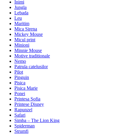
Inimi
Jungla
Lebada
Leu
Maritim
Mica Sirena
Mickey Mouse
Micul print
Minioni
Minnie Mouse
Motive traditionale
Nemo
Patrula catelusilor
Pilot
Pinguin
Pisica
Pisica Marie
Ponei
Printesa Sofia
Printese Disney
Rapunzel
Safari
Simba – The Lion King
Spiderman
Strumfi