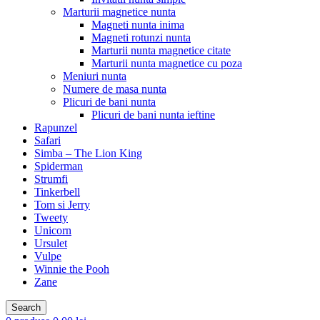
Marturii magnetice nunta
Magneti nunta inima
Magneti rotunzi nunta
Marturii nunta magnetice citate
Marturii nunta magnetice cu poza
Meniuri nunta
Numere de masa nunta
Plicuri de bani nunta
Plicuri de bani nunta ieftine
Rapunzel
Safari
Simba – The Lion King
Spiderman
Strumfi
Tinkerbell
Tom si Jerry
Tweety
Unicorn
Ursulet
Vulpe
Winnie the Pooh
Zane
Search