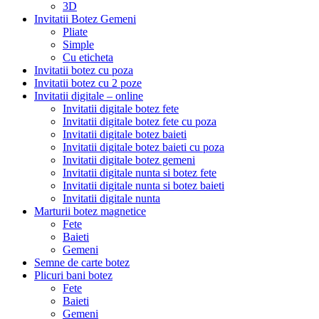
3D
Invitatii Botez Gemeni
Pliate
Simple
Cu eticheta
Invitatii botez cu poza
Invitatii botez cu 2 poze
Invitatii digitale – online
Invitatii digitale botez fete
Invitatii digitale botez fete cu poza
Invitatii digitale botez baieti
Invitatii digitale botez baieti cu poza
Invitatii digitale botez gemeni
Invitatii digitale nunta si botez fete
Invitatii digitale nunta si botez baieti
Invitatii digitale nunta
Marturii botez magnetice
Fete
Baieti
Gemeni
Semne de carte botez
Plicuri bani botez
Fete
Baieti
Gemeni