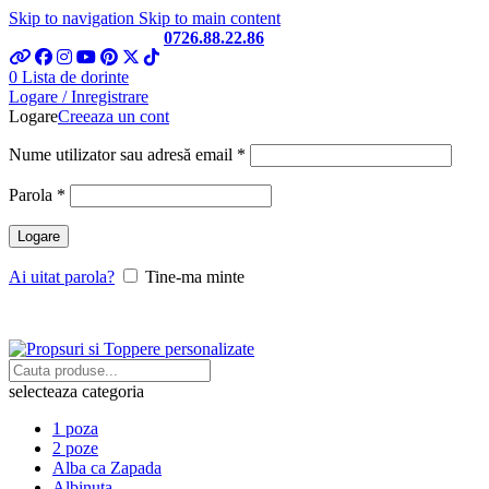
Skip to navigation
Skip to main content
Telefon si Whatsapp
0726.88.22.86
0
Lista de dorinte
Logare / Inregistrare
Logare
Creeaza un cont
Obligatoriu
Nume utilizator sau adresă email
*
Obligatoriu
Parola
*
Logare
Ai uitat parola?
Tine-ma minte
selecteaza categoria
1 poza
2 poze
Alba ca Zapada
Albinuta