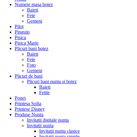
Numere masa botez
Baieti
Fete
Gemeni
Pilot
Pinguin
Pisica
Pisica Marie
Plicuri bani botez
Baieti
Fete
Foto
Gemeni
Plicuri de bani
Plicuri bani nunta si botez
Baieti
Fetite
Ponei
Printesa Sofia
Printese Disney
Produse Nunta
Invitatii digitale nunta
Invitatii nunta
Invitatii nunta clasice
Invitatii nunta simple