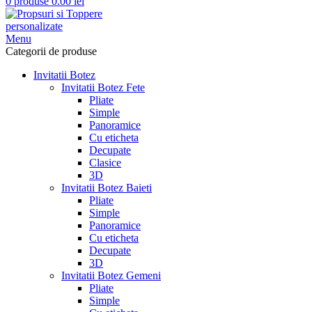
0
produse
0.00
lei
Menu
Categorii de produse
Invitatii Botez
Invitatii Botez Fete
Pliate
Simple
Panoramice
Cu eticheta
Decupate
Clasice
3D
Invitatii Botez Baieti
Pliate
Simple
Panoramice
Cu eticheta
Decupate
3D
Invitatii Botez Gemeni
Pliate
Simple