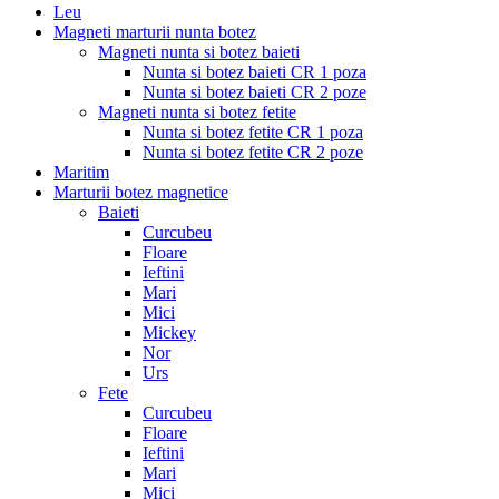
Leu
Magneti marturii nunta botez
Magneti nunta si botez baieti
Nunta si botez baieti CR 1 poza
Nunta si botez baieti CR 2 poze
Magneti nunta si botez fetite
Nunta si botez fetite CR 1 poza
Nunta si botez fetite CR 2 poze
Maritim
Marturii botez magnetice
Baieti
Curcubeu
Floare
Ieftini
Mari
Mici
Mickey
Nor
Urs
Fete
Curcubeu
Floare
Ieftini
Mari
Mici