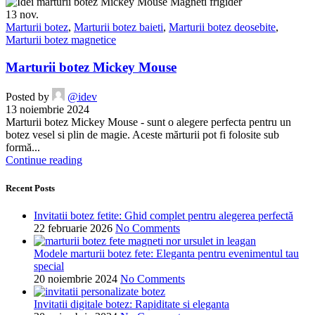
13
nov.
Marturii botez
,
Marturii botez baieti
,
Marturii botez deosebite
,
Marturii botez magnetice
Marturii botez Mickey Mouse
Posted by
@idev
13 noiembrie 2024
Marturii botez Mickey Mouse - sunt o alegere perfecta pentru un
botez vesel si plin de magie. Aceste mărturii pot fi folosite sub
formă...
Continue reading
Recent Posts
Invitatii botez fetite: Ghid complet pentru alegerea perfectă
22 februarie 2026
No Comments
Modele marturii botez fete: Eleganta pentru evenimentul tau
special
20 noiembrie 2024
No Comments
Invitatii digitale botez: Rapiditate si eleganta