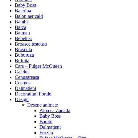
Baby Boss
Balerina
Balon aer cald
Bambi
Barza
Batman
Bebelusi
Broasca testoasa
Broscuta
Buburuza
Bufnita
Cars – Fulger McQueen
Catelus
Cenusareasa
Cosmos
Dalmatieni
Decoratiuni florale
Design
Desene animate
Alba ca Zapada
Baby Boss
Bambi
Dalmatieni
Frozen