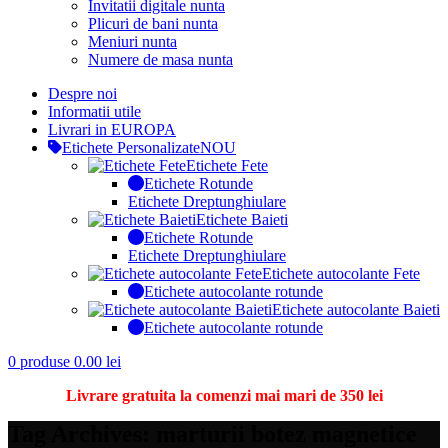
Invitatii digitale nunta
Plicuri de bani nunta
Meniuri nunta
Numere de masa nunta
Despre noi
Informatii utile
Livrari in EUROPA
Etichete Personalizate
NOU
Etichete Fete
Etichete Rotunde
Etichete Dreptunghiulare
Etichete Baieti
Etichete Rotunde
Etichete Dreptunghiulare
Etichete autocolante Fete
Etichete autocolante rotunde
Etichete autocolante Baieti
Etichete autocolante rotunde
0
produse
0.00
lei
Livrare gratuita la comenzi mai mari de 350 lei
Tag Archives: marturii botez magnetice