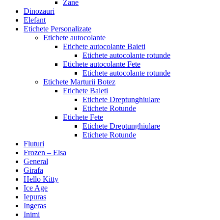
Zane
Dinozauri
Elefant
Etichete Personalizate
Etichete autocolante
Etichete autocolante Baieti
Etichete autocolante rotunde
Etichete autocolante Fete
Etichete autocolante rotunde
Etichete Marturii Botez
Etichete Baieti
Etichete Dreptunghiulare
Etichete Rotunde
Etichete Fete
Etichete Dreptunghiulare
Etichete Rotunde
Fluturi
Frozen – Elsa
General
Girafa
Hello Kitty
Ice Age
Iepuras
Ingeras
Inimi