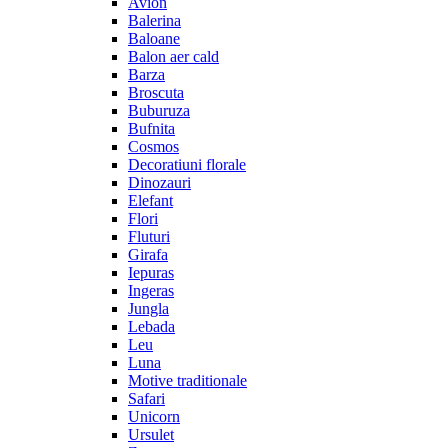
Avion
Balerina
Baloane
Balon aer cald
Barza
Broscuta
Buburuza
Bufnita
Cosmos
Decoratiuni florale
Dinozauri
Elefant
Flori
Fluturi
Girafa
Iepuras
Ingeras
Jungla
Lebada
Leu
Luna
Motive traditionale
Safari
Unicorn
Ursulet