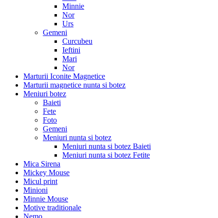
Minnie
Nor
Urs
Gemeni
Curcubeu
Ieftini
Mari
Nor
Marturii Iconite Magnetice
Marturii magnetice nunta si botez
Meniuri botez
Baieti
Fete
Foto
Gemeni
Meniuri nunta si botez
Meniuri nunta si botez Baieti
Meniuri nunta si botez Fetite
Mica Sirena
Mickey Mouse
Micul print
Minioni
Minnie Mouse
Motive traditionale
Nemo