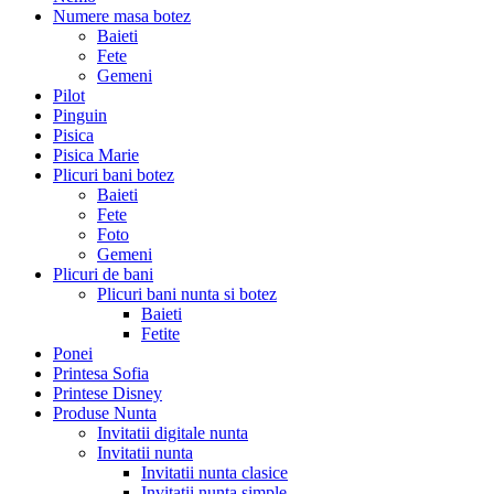
Numere masa botez
Baieti
Fete
Gemeni
Pilot
Pinguin
Pisica
Pisica Marie
Plicuri bani botez
Baieti
Fete
Foto
Gemeni
Plicuri de bani
Plicuri bani nunta si botez
Baieti
Fetite
Ponei
Printesa Sofia
Printese Disney
Produse Nunta
Invitatii digitale nunta
Invitatii nunta
Invitatii nunta clasice
Invitatii nunta simple