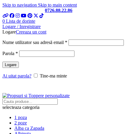
Skip to navigation
Skip to main content
Telefon si Whatsapp
0726.88.22.86
0
Lista de dorinte
Logare / Inregistrare
Logare
Creeaza un cont
Obligatoriu
Nume utilizator sau adresă email
*
Obligatoriu
Parola
*
Logare
Ai uitat parola?
Tine-ma minte
selecteaza categoria
1 poza
2 poze
Alba ca Zapada
Albinuta