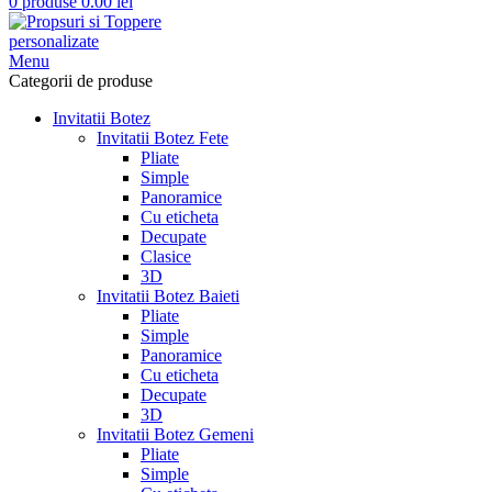
0
produse
0.00
lei
Menu
Categorii de produse
Invitatii Botez
Invitatii Botez Fete
Pliate
Simple
Panoramice
Cu eticheta
Decupate
Clasice
3D
Invitatii Botez Baieti
Pliate
Simple
Panoramice
Cu eticheta
Decupate
3D
Invitatii Botez Gemeni
Pliate
Simple