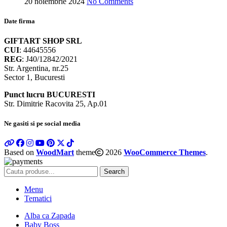
20 noiembrie 2024
No Comments
Date firma
GIFTART SHOP SRL
CUI
: 44645556
REG
: J40/12842/2021
Str. Argentina, nr.25
Sector 1, Bucuresti
Punct lucru BUCURESTI
Str. Dimitrie Racovita 25, Ap.01
Ne gasiti si pe social media
Based on
WoodMart
theme
2026
WooCommerce Themes
.
Search
Menu
Tematici
Alba ca Zapada
Baby Boss