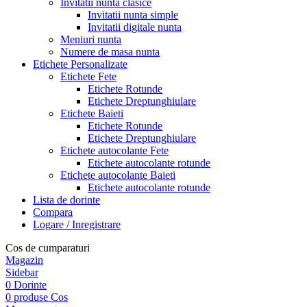
Invitatii nunta clasice
Invitatii nunta simple
Invitatii digitale nunta
Meniuri nunta
Numere de masa nunta
Etichete Personalizate
Etichete Fete
Etichete Rotunde
Etichete Dreptunghiulare
Etichete Baieti
Etichete Rotunde
Etichete Dreptunghiulare
Etichete autocolante Fete
Etichete autocolante rotunde
Etichete autocolante Baieti
Etichete autocolante rotunde
Lista de dorinte
Compara
Logare / Inregistrare
Cos de cumparaturi
Magazin
Sidebar
0
Dorinte
0
produse
Cos