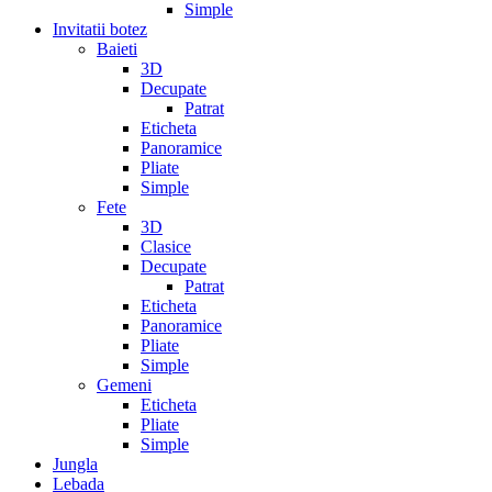
Simple
Invitatii botez
Baieti
3D
Decupate
Patrat
Eticheta
Panoramice
Pliate
Simple
Fete
3D
Clasice
Decupate
Patrat
Eticheta
Panoramice
Pliate
Simple
Gemeni
Eticheta
Pliate
Simple
Jungla
Lebada