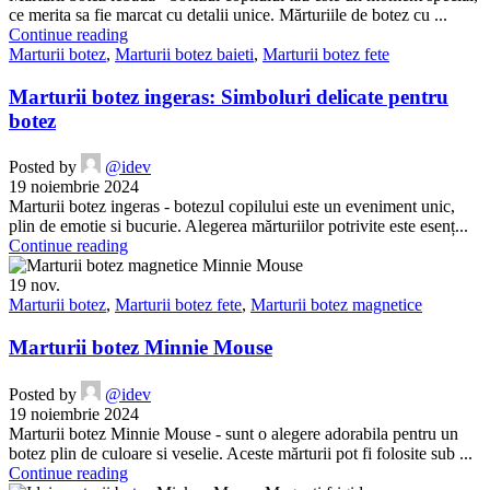
ce merita sa fie marcat cu detalii unice. Mărturiile de botez cu ...
Continue reading
Marturii botez
,
Marturii botez baieti
,
Marturii botez fete
Marturii botez ingeras: Simboluri delicate pentru
botez
Posted by
@idev
19 noiembrie 2024
Marturii botez ingeras - botezul copilului este un eveniment unic,
plin de emotie si bucurie. Alegerea mărturiilor potrivite este esenț...
Continue reading
19
nov.
Marturii botez
,
Marturii botez fete
,
Marturii botez magnetice
Marturii botez Minnie Mouse
Posted by
@idev
19 noiembrie 2024
Marturii botez Minnie Mouse - sunt o alegere adorabila pentru un
botez plin de culoare si veselie. Aceste mărturii pot fi folosite sub ...
Continue reading