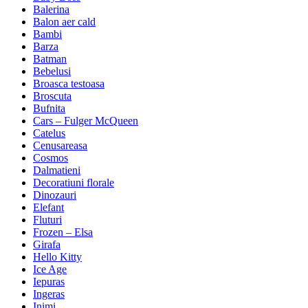
Balerina
Balon aer cald
Bambi
Barza
Batman
Bebelusi
Broasca testoasa
Broscuta
Bufnita
Cars – Fulger McQueen
Catelus
Cenusareasa
Cosmos
Dalmatieni
Decoratiuni florale
Dinozauri
Elefant
Fluturi
Frozen – Elsa
Girafa
Hello Kitty
Ice Age
Iepuras
Ingeras
Inimi