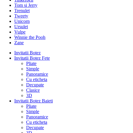
Tom si Jerry
Trenulet
Tweety
Unicorn
Ursulet
Vulpe
Winnie the Pooh
Zane
Invitatii Botez
Invitatii Botez Fete
Pliate
Simple
Panoramice
Cu eticheta
Decupate
Clasice
3D
Invitatii Botez Baieti
Pliate
Simple
Panoramice
Cu eticheta
Decupate
3D