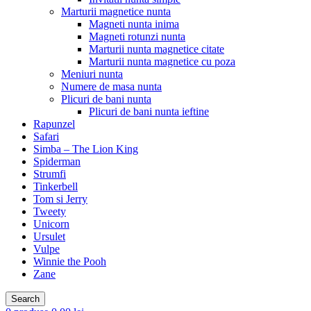
Marturii magnetice nunta
Magneti nunta inima
Magneti rotunzi nunta
Marturii nunta magnetice citate
Marturii nunta magnetice cu poza
Meniuri nunta
Numere de masa nunta
Plicuri de bani nunta
Plicuri de bani nunta ieftine
Rapunzel
Safari
Simba – The Lion King
Spiderman
Strumfi
Tinkerbell
Tom si Jerry
Tweety
Unicorn
Ursulet
Vulpe
Winnie the Pooh
Zane
Search