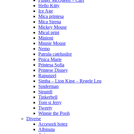
Fulger McQueen – Cars
Hello Kitty
Ice Age
Mica printesa
Mica Sirena
Mickey Mouse
Micul print
Minioni
Minnie Mouse
Nemo
Patrula catelusilor
Pisica Marie
Printesa Sofia
Printese Disney
Rapunzel
Simba – Lion King – Regele Leu
Spiderman
Strumfi
Tinkerbell
Tom si Jerry
Tweety
Winnie the Pooh
Diverse
Accesorii botez
Albinuta