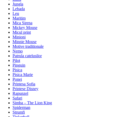
Jungla
Lebada
Leu
Maritim
Mica Sirena
Mickey Mouse
Micul print
Minioni
Minnie Mouse
Motive traditionale
Nemo
Patrula catelusilor
Pilot
Pinguin
Pisica
Pisica Marie
Ponei
Printesa Sofia
Printese Disney
Rapunzel
Safari
Simba – The Lion King
Spiderman
Strumfi
Tinkerbell