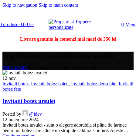
Skip to navigation
Skip to main content
0
produse
0.00
lei
Men
Livrare gratuita la comenzi mai mari de 350 lei
Tag Archives: invitatii botez ursulet
Prima pagina
Posts Tagged "invitatii botez ursulet"
12
nov.
Invitatii botez
,
Invitatii botez baieti
,
Invitatii botez deosebite
,
Invitatii
botez fete
Invitatii botez ursulet
Posted by
@idev
12 noiembrie 2024
Invitatii botez ursulet - sunt o alegere adorabila si plina de farmec
pentru un botez care aduce un strop de caldura si iubire. Aceste ...
Continue reading