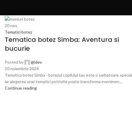
20
nov.
Tematici botez
Tematica botez Simba: Aventura si
bucurie
Posted by
@idev
20 noiembrie 2024
Tematica botez Simba - botezul copilului tau este o sarbatoare special
iar alegerea unei tematici potrivite poate transforma evenimen...
Continue reading