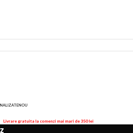
NALIZATE
NOU
Livrare gratuita la comenzi mai mari de 350 lei
z