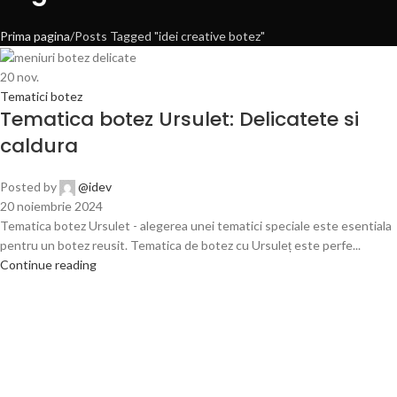
Prima pagina
Posts Tagged "idei creative botez"
20
nov.
Tematici botez
Tematica botez Ursulet: Delicatete si
caldura
Posted by
@idev
20 noiembrie 2024
Tematica botez Ursulet - alegerea unei tematici speciale este esentiala
pentru un botez reusit. Tematica de botez cu Ursuleț este perfe...
Continue reading