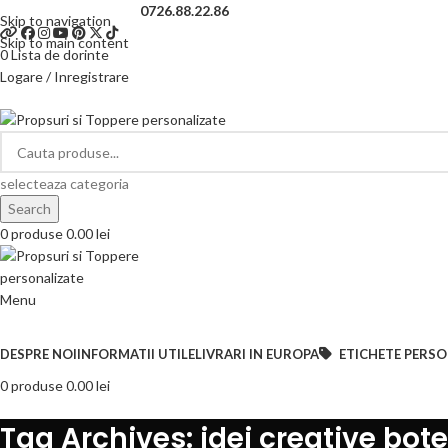
Telefon si Whatsapp
0726.88.22.86
Skip to navigation
Skip to main content
0
Lista de dorinte
Logare / Inregistrare
selecteaza categoria
Search
0
produse
0.00
lei
Menu
Categorii de produse
DESPRE NOI
INFORMATII UTILE
LIVRARI IN EUROPA
ETICHETE PERSO
0
produse
0.00
lei
Tag Archives: idei creative bote