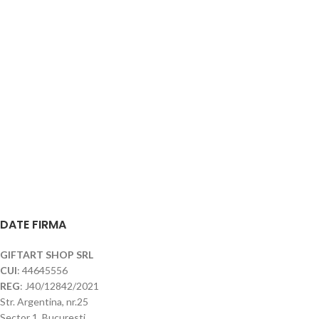
DATE FIRMA
GIFTART SHOP SRL
CUI
: 44645556
REG
: J40/12842/2021
Str. Argentina, nr.25
Sector 1, Bucuresti