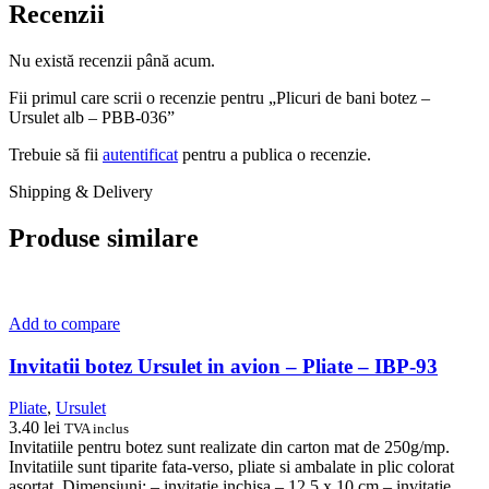
Recenzii
Nu există recenzii până acum.
Fii primul care scrii o recenzie pentru „Plicuri de bani botez –
Ursulet alb – PBB-036”
Trebuie să fii
autentificat
pentru a publica o recenzie.
Shipping & Delivery
Produse similare
Add to compare
Invitatii botez Ursulet in avion – Pliate – IBP-93
Pliate
,
Ursulet
3.40
lei
TVA inclus
Invitatiile pentru botez sunt realizate din carton mat de 250g/mp.
Invitatiile sunt tiparite fata-verso, pliate si ambalate in plic colorat
asortat. Dimensiuni: – invitatie inchisa – 12,5 x 10 cm – invitatie