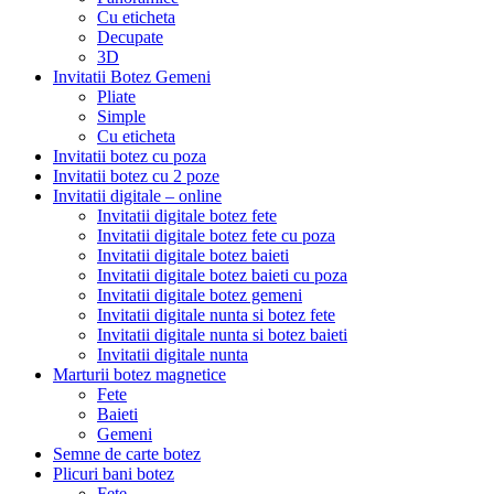
Cu eticheta
Decupate
3D
Invitatii Botez Gemeni
Pliate
Simple
Cu eticheta
Invitatii botez cu poza
Invitatii botez cu 2 poze
Invitatii digitale – online
Invitatii digitale botez fete
Invitatii digitale botez fete cu poza
Invitatii digitale botez baieti
Invitatii digitale botez baieti cu poza
Invitatii digitale botez gemeni
Invitatii digitale nunta si botez fete
Invitatii digitale nunta si botez baieti
Invitatii digitale nunta
Marturii botez magnetice
Fete
Baieti
Gemeni
Semne de carte botez
Plicuri bani botez
Fete