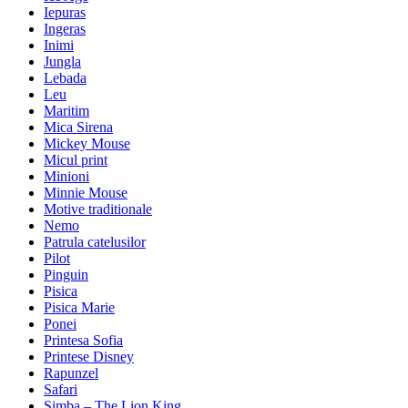
Iepuras
Ingeras
Inimi
Jungla
Lebada
Leu
Maritim
Mica Sirena
Mickey Mouse
Micul print
Minioni
Minnie Mouse
Motive traditionale
Nemo
Patrula catelusilor
Pilot
Pinguin
Pisica
Pisica Marie
Ponei
Printesa Sofia
Printese Disney
Rapunzel
Safari
Simba – The Lion King