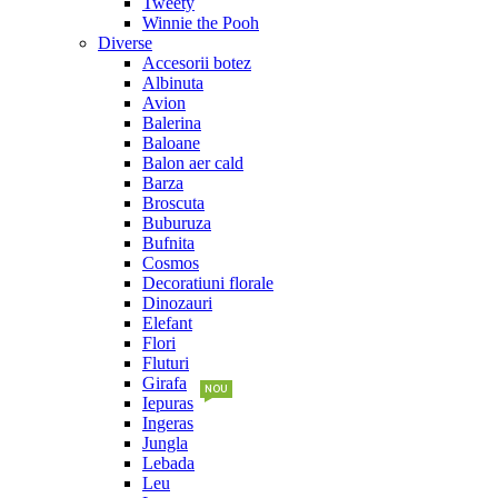
Tweety
Winnie the Pooh
Diverse
Accesorii botez
Albinuta
Avion
Balerina
Baloane
Balon aer cald
Barza
Broscuta
Buburuza
Bufnita
Cosmos
Decoratiuni florale
Dinozauri
Elefant
Flori
Fluturi
Girafa
NOU
Iepuras
Ingeras
Jungla
Lebada
Leu