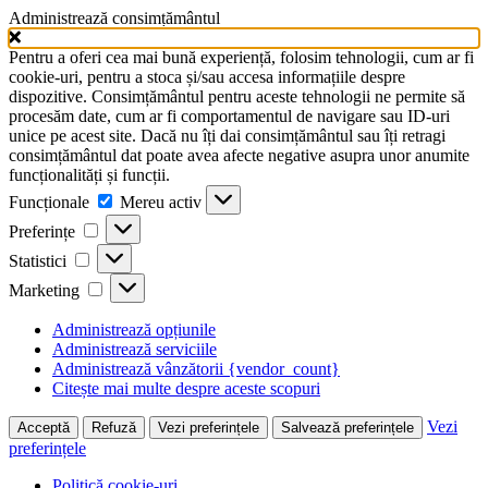
Administrează consimțământul
Pentru a oferi cea mai bună experiență, folosim tehnologii, cum ar fi
cookie-uri, pentru a stoca și/sau accesa informațiile despre
dispozitive. Consimțământul pentru aceste tehnologii ne permite să
procesăm date, cum ar fi comportamentul de navigare sau ID-uri
unice pe acest site. Dacă nu îți dai consimțământul sau îți retragi
consimțământul dat poate avea afecte negative asupra unor anumite
funcționalități și funcții.
Funcționale
Funcționale
Mereu activ
Preferințe
Preferințe
Statistici
Statistici
Marketing
Marketing
Administrează opțiunile
Administrează serviciile
Administrează vânzătorii {vendor_count}
Citește mai multe despre aceste scopuri
Vezi
Acceptă
Refuză
Vezi preferințele
Salvează preferințele
preferințele
Politică cookie-uri