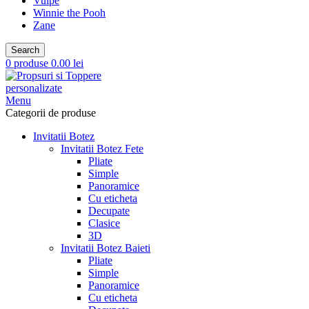
Vulpe
Winnie the Pooh
Zane
Search
0
produse
0.00
lei
Menu
Categorii de produse
Invitatii Botez
Invitatii Botez Fete
Pliate
Simple
Panoramice
Cu eticheta
Decupate
Clasice
3D
Invitatii Botez Baieti
Pliate
Simple
Panoramice
Cu eticheta