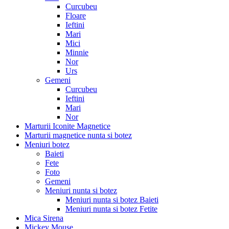
Curcubeu
Floare
Ieftini
Mari
Mici
Minnie
Nor
Urs
Gemeni
Curcubeu
Ieftini
Mari
Nor
Marturii Iconite Magnetice
Marturii magnetice nunta si botez
Meniuri botez
Baieti
Fete
Foto
Gemeni
Meniuri nunta si botez
Meniuri nunta si botez Baieti
Meniuri nunta si botez Fetite
Mica Sirena
Mickey Mouse