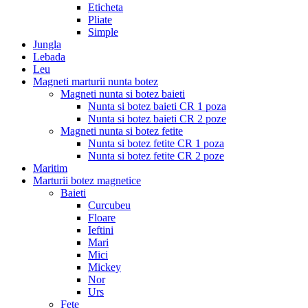
Eticheta
Pliate
Simple
Jungla
Lebada
Leu
Magneti marturii nunta botez
Magneti nunta si botez baieti
Nunta si botez baieti CR 1 poza
Nunta si botez baieti CR 2 poze
Magneti nunta si botez fetite
Nunta si botez fetite CR 1 poza
Nunta si botez fetite CR 2 poze
Maritim
Marturii botez magnetice
Baieti
Curcubeu
Floare
Ieftini
Mari
Mici
Mickey
Nor
Urs
Fete