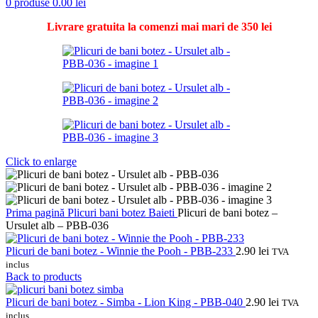
0
produse
0.00
lei
Livrare gratuita la comenzi mai mari de 350 lei
Click to enlarge
Prima pagină
Plicuri bani botez
Baieti
Plicuri de bani botez –
Ursulet alb – PBB-036
Plicuri de bani botez - Winnie the Pooh - PBB-233
2.90
lei
TVA
inclus
Back to products
Plicuri de bani botez - Simba - Lion King - PBB-040
2.90
lei
TVA
inclus