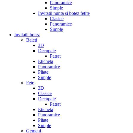
Panoramice
Simple
Invitatii nunta si botez fetite
Clasice
Panoramice
Simple
Invitatii botez
Baieti
3D
Decupate
Patrat
Eticheta
Panoramice
Pliate
Simple
Fete
3D
Clasice
Decupate
Patrat
Eticheta
Panoramice
Pliate
Simple
Gemeni