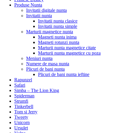
Produse Nunta
Invitatii digitale nunta
Invitatii nunta
Invitatii nunta clasice
Invitatii nunta simple
Marturii magnetice nunta
Magneti nunta inima
Magneti rotunzi nunta
Marturii nunta magnetice citate
Marturii nunta magnetice cu poza
Meniuri nunta
Numere de masa nunta
Plicuri de bani nunta
Plicuri de bani nunta ieftine
Rapunzel
Safari
Simba – The Lion King
Spiderman
Strumfi
Tinkerbell
Tom si Jerry
Tweety
Unicorn
Ursulet