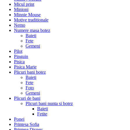
Micul print
Minioni
Minnie Mouse
Motive traditionale
Nemo
Numere masa botez
Baieti
Fete
Gemeni
Pilot
Pinguin
Pisica
Pisica Marie
Plicuri bani botez
Baieti
Fete
Foto
Gemeni
Plicuri de bani
Plicuri bani nunta si botez
Baieti
Fetite
Ponei
Printesa Sofia
Printese Disney