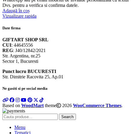
Dvs. pentru a verifica si confirma datele.
Adaugă în coș
Vizualizare rapida
Date firma
GIFTART SHOP SRL
CUI
: 44645556
REG
: J40/12842/2021
Str. Argentina, nr.25
Sector 1, Bucuresti
Punct lucru BUCURESTI
Str. Dimitrie Racovita 25, Ap.01
Ne gasiti si pe social media
Based on
WoodMart
theme
2026
WooCommerce Themes
.
Search
Menu
Tematici