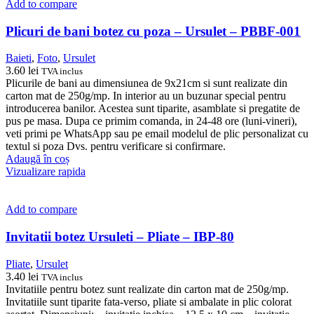
Add to compare
Plicuri de bani botez cu poza – Ursulet – PBBF-001
Baieti
,
Foto
,
Ursulet
3.60
lei
TVA inclus
Plicurile de bani au dimensiunea de 9x21cm si sunt realizate din
carton mat de 250g/mp. In interior au un buzunar special pentru
introducerea banilor. Acestea sunt tiparite, asamblate si pregatite de
pus pe masa. Dupa ce primim comanda, in 24-48 ore (luni-vineri),
veti primi pe WhatsApp sau pe email modelul de plic personalizat cu
textul si poza Dvs. pentru verificare si confirmare.
Adaugă în coș
Vizualizare rapida
Add to compare
Invitatii botez Ursuleti – Pliate – IBP-80
Pliate
,
Ursulet
3.40
lei
TVA inclus
Invitatiile pentru botez sunt realizate din carton mat de 250g/mp.
Invitatiile sunt tiparite fata-verso, pliate si ambalate in plic colorat