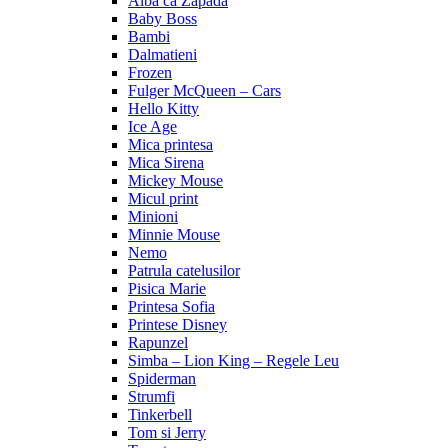
Alba ca Zapada
Baby Boss
Bambi
Dalmatieni
Frozen
Fulger McQueen – Cars
Hello Kitty
Ice Age
Mica printesa
Mica Sirena
Mickey Mouse
Micul print
Minioni
Minnie Mouse
Nemo
Patrula catelusilor
Pisica Marie
Printesa Sofia
Printese Disney
Rapunzel
Simba – Lion King – Regele Leu
Spiderman
Strumfi
Tinkerbell
Tom si Jerry