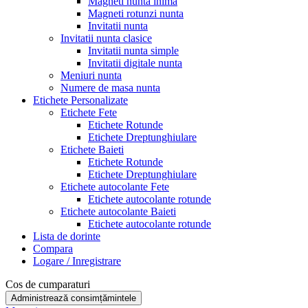
Magneti nunta inima
Magneti rotunzi nunta
Invitatii nunta
Invitatii nunta clasice
Invitatii nunta simple
Invitatii digitale nunta
Meniuri nunta
Numere de masa nunta
Etichete Personalizate
Etichete Fete
Etichete Rotunde
Etichete Dreptunghiulare
Etichete Baieti
Etichete Rotunde
Etichete Dreptunghiulare
Etichete autocolante Fete
Etichete autocolante rotunde
Etichete autocolante Baieti
Etichete autocolante rotunde
Lista de dorinte
Compara
Logare / Inregistrare
Cos de cumparaturi
Administrează consimțămintele