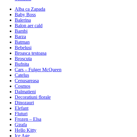
Alba ca Zapada
Baby Boss
Balerina
Balon aer cald
Bambi
Barza
Batman
Bebelusi
Broasca testoasa
Broscuta
Bufnita
Cars – Fulger McQueen
Catelus
Cenusareasa
Cosmos
Dalmatieni
Decoratiuni florale
Dinozauri
Elefant
Fluturi
Frozen – Elsa
Girafa
Hello Kitty
Ice Age