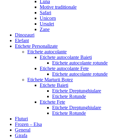
Luna
Motive traditionale
Safari
Unicorn
Ursulet
Zane
Dinozauri
Elefant
Etichete Personalizate
Etichete autocolante
Etichete autocolante Baieti
Etichete autocolante rotunde
Etichete autocolante Fete
Etichete autocolante rotunde
Etichete Marturii Botez
Etichete Baieti
Etichete Dreptunghiulare
Etichete Rotunde
Etichete Fete
Etichete Dreptunghiulare
Etichete Rotunde
Fluturi
Frozen – Elsa
General
Girafa