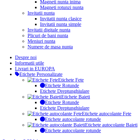
Magneti nunta inima
Magneti rotunzi nunta
Invitatii nunta
Invitatii nunta clasice
Invitatii nunta simple
Invitatii digitale nunta
Plicuri de bani nunta
Meniuri nunta
Numere de masa nunta
Despre noi
Informatii utile
Livrari in EUROPA
Etichete Personalizate
Etichete Fete
Etichete Rotunde
Etichete Dreptunghiulare
Etichete Baieti
Etichete Rotunde
Etichete Dreptunghiulare
Etichete autocolante Fete
Etichete autocolante rotunde
Etichete autocolante Baieti
Etichete autocolante rotunde