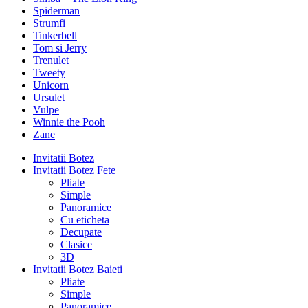
Spiderman
Strumfi
Tinkerbell
Tom si Jerry
Trenulet
Tweety
Unicorn
Ursulet
Vulpe
Winnie the Pooh
Zane
Invitatii Botez
Invitatii Botez Fete
Pliate
Simple
Panoramice
Cu eticheta
Decupate
Clasice
3D
Invitatii Botez Baieti
Pliate
Simple
Panoramice