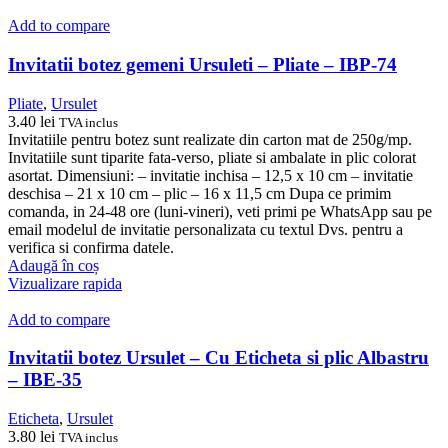
Add to compare
Invitatii botez gemeni Ursuleti – Pliate – IBP-74
Pliate
,
Ursulet
3.40
lei
TVA inclus
Invitatiile pentru botez sunt realizate din carton mat de 250g/mp.
Invitatiile sunt tiparite fata-verso, pliate si ambalate in plic colorat
asortat. Dimensiuni: – invitatie inchisa – 12,5 x 10 cm – invitatie
deschisa – 21 x 10 cm – plic – 16 x 11,5 cm Dupa ce primim
comanda, in 24-48 ore (luni-vineri), veti primi pe WhatsApp sau pe
email modelul de invitatie personalizata cu textul Dvs. pentru a
verifica si confirma datele.
Adaugă în coș
Vizualizare rapida
Add to compare
Invitatii botez Ursulet – Cu Eticheta si plic Albastru
– IBE-35
Eticheta
,
Ursulet
3.80
lei
TVA inclus