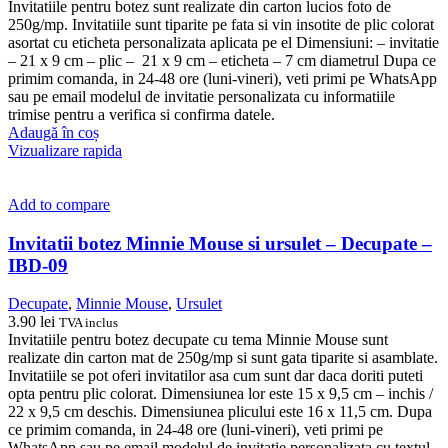
Invitatiile pentru botez sunt realizate din carton lucios foto de
250g/mp. Invitatiile sunt tiparite pe fata si vin insotite de plic colorat
asortat cu eticheta personalizata aplicata pe el Dimensiuni: – invitatie
– 21 x 9 cm – plic – 21 x 9 cm – eticheta – 7 cm diametrul Dupa ce
primim comanda, in 24-48 ore (luni-vineri), veti primi pe WhatsApp
sau pe email modelul de invitatie personalizata cu informatiile
trimise pentru a verifica si confirma datele.
Adaugă în coș
Vizualizare rapida
Add to compare
Invitatii botez Minnie Mouse si ursulet – Decupate –
IBD-09
Decupate
,
Minnie Mouse
,
Ursulet
3.90
lei
TVA inclus
Invitatiile pentru botez decupate cu tema Minnie Mouse sunt
realizate din carton mat de 250g/mp si sunt gata tiparite si asamblate.
Invitatiile se pot oferi invitatilor asa cum sunt dar daca doriti puteti
opta pentru plic colorat. Dimensiunea lor este 15 x 9,5 cm – inchis /
22 x 9,5 cm deschis. Dimensiunea plicului este 16 x 11,5 cm. Dupa
ce primim comanda, in 24-48 ore (luni-vineri), veti primi pe
WhatsApp sau pe email modelul de invitatie personalizata cu textul