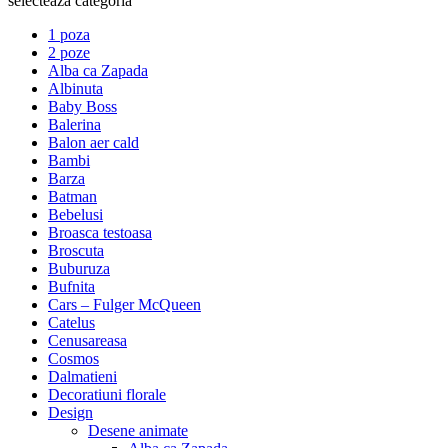
selecteaza categoria
1 poza
2 poze
Alba ca Zapada
Albinuta
Baby Boss
Balerina
Balon aer cald
Bambi
Barza
Batman
Bebelusi
Broasca testoasa
Broscuta
Buburuza
Bufnita
Cars – Fulger McQueen
Catelus
Cenusareasa
Cosmos
Dalmatieni
Decoratiuni florale
Design
Desene animate