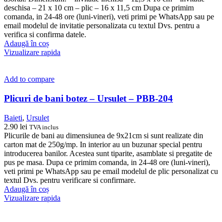
deschisa – 21 x 10 cm – plic – 16 x 11,5 cm Dupa ce primim
comanda, in 24-48 ore (luni-vineri), veti primi pe WhatsApp sau pe
email modelul de invitatie personalizata cu textul Dvs. pentru a
verifica si confirma datele.
Adaugă în coș
Vizualizare rapida
Add to compare
Plicuri de bani botez – Ursulet – PBB-204
Baieti
,
Ursulet
2.90
lei
TVA inclus
Plicurile de bani au dimensiunea de 9x21cm si sunt realizate din
carton mat de 250g/mp. In interior au un buzunar special pentru
introducerea banilor. Acestea sunt tiparite, asamblate si pregatite de
pus pe masa. Dupa ce primim comanda, in 24-48 ore (luni-vineri),
veti primi pe WhatsApp sau pe email modelul de plic personalizat cu
textul Dvs. pentru verificare si confirmare.
Adaugă în coș
Vizualizare rapida