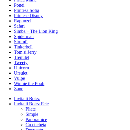
Ponei
Printesa Sofia
Printese Disney
Rapunzel
Safari
Simba – The Lion King
Spiderman
Strumfi
Tinkerbell
Tom si Jerry
Trenulet
Tweety
Unicorn
Ursulet
Vulpe
Winnie the Pooh
Zane
Invitatii Botez
Invitatii Botez Fete
Pliate
Simple
Panoramice
Cu eticheta
Decupate