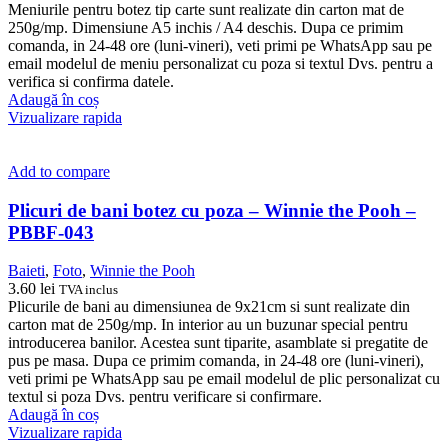
Meniurile pentru botez tip carte sunt realizate din carton mat de
250g/mp. Dimensiune A5 inchis / A4 deschis. Dupa ce primim
comanda, in 24-48 ore (luni-vineri), veti primi pe WhatsApp sau pe
email modelul de meniu personalizat cu poza si textul Dvs. pentru a
verifica si confirma datele.
Adaugă în coș
Vizualizare rapida
Add to compare
Plicuri de bani botez cu poza – Winnie the Pooh –
PBBF-043
Baieti
,
Foto
,
Winnie the Pooh
3.60
lei
TVA inclus
Plicurile de bani au dimensiunea de 9x21cm si sunt realizate din
carton mat de 250g/mp. In interior au un buzunar special pentru
introducerea banilor. Acestea sunt tiparite, asamblate si pregatite de
pus pe masa. Dupa ce primim comanda, in 24-48 ore (luni-vineri),
veti primi pe WhatsApp sau pe email modelul de plic personalizat cu
textul si poza Dvs. pentru verificare si confirmare.
Adaugă în coș
Vizualizare rapida