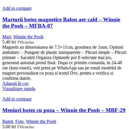
Add to compare
Marturii botez magnetice Balon aer cald – Winnie
the Pooh – MFBA-07
Mari
,
Winnie the Pooh
5.40
lei
TVA inclus
Magnetii au dimensiunea de 7.5×11cm, grosimea de 1mm. Optiuni
ambalare: – Pungute de plastic transparente – Plicuri simple – Plicuri
printate – Saculeti Organza Optiunile pot fi selectate mai jos,
generand automat pretul final. Dupa ce primim comanda, in 24-48
ore (luni-vineri), veti primi pe WhatsApp sau pe email modelul de
magnet personalizat cu poza si textul Dvs. pentru a verifica si
confirma datele.
Adaugă în coș
Vizualizare rapida
Add to compare
Meniuri botez cu poza – Winnie the Pooh – MBF-29
Baieti
,
Foto
,
Winnie the Pooh
5.00
lei
TVA inclus