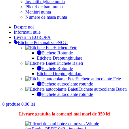
Invitatii digitale nunta
Plicuri de bani nunta
Meniuri nunta
Numere de masa nunta
Despre noi
Informatii utile
Livrari in EUROPA
Etichete Personalizate
NOU
Etichete Fete
Etichete Rotunde
Etichete Dreptunghiulare
Etichete Baieti
Etichete Rotunde
Etichete Dreptunghiulare
Etichete autocolante Fete
Etichete autocolante rotunde
Etichete autocolante Baieti
Etichete autocolante rotunde
0
produse
0.00
lei
Livrare gratuita la comenzi mai mari de 350 lei