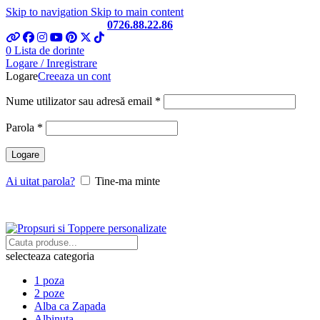
Skip to navigation
Skip to main content
Telefon si Whatsapp
0726.88.22.86
0
Lista de dorinte
Logare / Inregistrare
Logare
Creeaza un cont
Obligatoriu
Nume utilizator sau adresă email
*
Obligatoriu
Parola
*
Logare
Ai uitat parola?
Tine-ma minte
selecteaza categoria
1 poza
2 poze
Alba ca Zapada
Albinuta