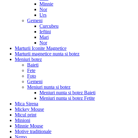
Minnie
Nor
Urs
Gemeni
Curcubeu
Ieftini
Mari
Nor
Marturii Iconite Magnetice
Marturii magnetice nunta si botez
Meniuri botez
Baieti
Fete
Foto
Gemeni
Meniuri nunta si botez
Meniuri nunta si botez Baieti
Meniuri nunta si botez Fetite
Mica Sirena
Mickey Mouse
Micul print
Minioni
Minnie Mouse
Motive traditionale
Nemo