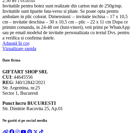
2.50
lei
TVA inclus
Invitatiile pentru botez sunt realizate din carton mat de 250g/mp.
Invitatiile sunt tiparite fata-verso si pliate. Se poate opta pentru
ambalare in plic colorat. Dimensiuni: – invitatie inchisa – 17 x 10,5
cm – invitatie deschisa – 30 x 10,5 cm – plic – 22 x 11 cm Dupa ce
primim comanda, in 24-48 ore (luni-vineri), veti primi pe WhatsApp
sau pe email modelul de invitatie personalizata cu textul Dvs. pentru
a verifica si confirma datele.
Adaugă în coș
Vizualizare rapida
Date firma
GIFTART SHOP SRL
CUI
: 44645556
REG
: J40/12842/2021
Str. Argentina, nr.25
Sector 1, Bucuresti
Punct lucru BUCURESTI
Str. Dimitrie Racovita 25, Ap.01
Ne gasiti si pe social media