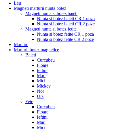
Leu
Magneti marturii nunta botez
Magneti nunta si botez baieti
Nunta si botez baieti CR 1 poza
Nunta si botez baieti CR 2 poze
Magneti nunta si botez fetite
Nunta si botez fetite CR 1 poza
Nunta si botez fetite CR 2 poze
Maritim
Marturii botez magnetice
Baieti
Curcubeu
Floare
Ieftini
Mari
Mici
Mickey
Nor
Urs
Fete
Curcubeu
Floare
Ieftini
Mari
Mici