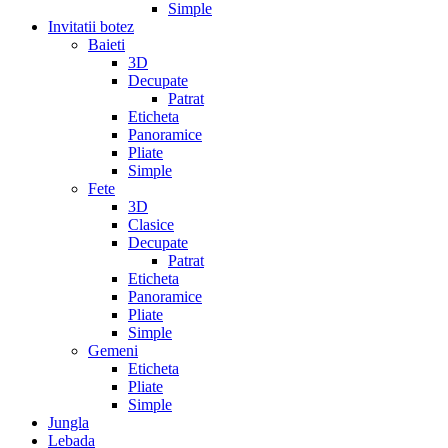
Simple
Invitatii botez
Baieti
3D
Decupate
Patrat
Eticheta
Panoramice
Pliate
Simple
Fete
3D
Clasice
Decupate
Patrat
Eticheta
Panoramice
Pliate
Simple
Gemeni
Eticheta
Pliate
Simple
Jungla
Lebada