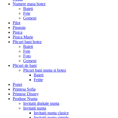
Numere masa botez
Baieti
Fete
Gemeni
Pilot
Pinguin
Pisica
Pisica Marie
Plicuri bani botez
Baieti
Fete
Foto
Gemeni
Plicuri de bani
Plicuri bani nunta si botez
Baieti
Fetite
Ponei
Printesa Sofia
Printese Disney
Produse Nunta
Invitatii digitale nunta
Invitatii nunta
Invitatii nunta clasice
Invitatii nunta simple