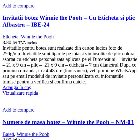
Add to compare
Invitatii botez Winnie the Pooh – Cu Eticheta si plic
Albastru – IBE-24
Eticheta
,
Winnie the Pooh
3.80
lei
TVA inclus
Invitatiile pentru botez sunt realizate din carton lucios foto de
250g/mp. Invitatiile sunt tiparite pe fata si vin insotite de plic colorat
asortat cu eticheta personalizata aplicata pe el Dimensiuni: – invitatie
– 21 x 9 cm – plic – 21 x 9 cm – eticheta – 7 cm diametrul Dupa ce
primim comanda, in 24-48 ore (luni-vineri), veti primi pe WhatsApp
sau pe email modelul de invitatie personalizata cu informatiile
trimise pentru a verifica si confirma datele.
Adaugă în coș
Vizualizare rapida
Add to compare
Numere de masa botez – Winnie the Pooh – NM-03
Baieti
,
Winnie the Pooh
2.90
lei