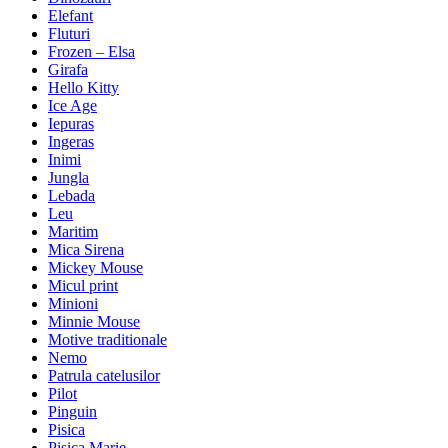
Elefant
Fluturi
Frozen – Elsa
Girafa
Hello Kitty
Ice Age
Iepuras
Ingeras
Inimi
Jungla
Lebada
Leu
Maritim
Mica Sirena
Mickey Mouse
Micul print
Minioni
Minnie Mouse
Motive traditionale
Nemo
Patrula catelusilor
Pilot
Pinguin
Pisica
Pisica Marie