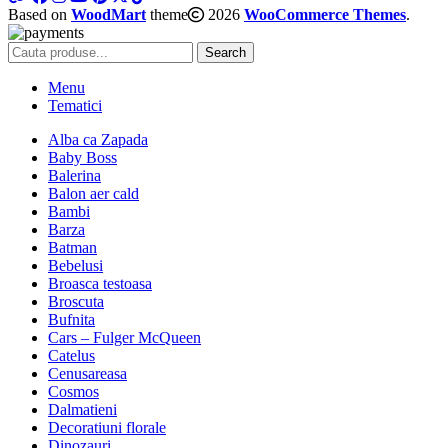
Based on
WoodMart
theme
2026
WooCommerce Themes
.
Search
Menu
Tematici
Alba ca Zapada
Baby Boss
Balerina
Balon aer cald
Bambi
Barza
Batman
Bebelusi
Broasca testoasa
Broscuta
Bufnita
Cars – Fulger McQueen
Catelus
Cenusareasa
Cosmos
Dalmatieni
Decoratiuni florale
Dinozauri