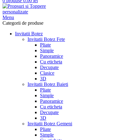
0
produse
0.00
lei
Menu
Categorii de produse
Invitatii Botez
Invitatii Botez Fete
Pliate
Simple
Panoramice
Cu eticheta
Decupate
Clasice
3D
Invitatii Botez Baieti
Pliate
Simple
Panoramice
Cu eticheta
Decupate
3D
Invitatii Botez Gemeni
Pliate
Simple