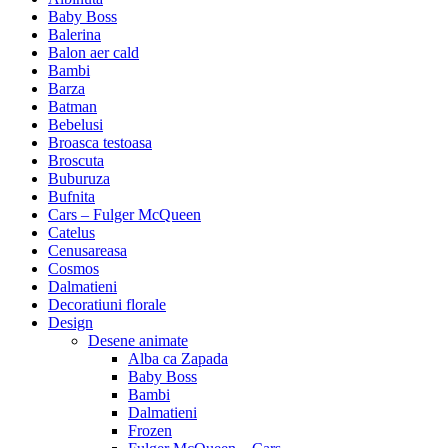
Baby Boss
Balerina
Balon aer cald
Bambi
Barza
Batman
Bebelusi
Broasca testoasa
Broscuta
Buburuza
Bufnita
Cars – Fulger McQueen
Catelus
Cenusareasa
Cosmos
Dalmatieni
Decoratiuni florale
Design
Desene animate
Alba ca Zapada
Baby Boss
Bambi
Dalmatieni
Frozen