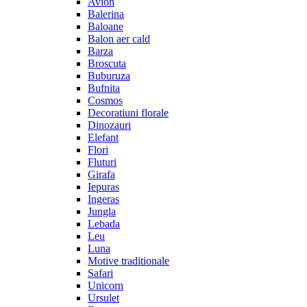
Avion
Balerina
Baloane
Balon aer cald
Barza
Broscuta
Buburuza
Bufnita
Cosmos
Decoratiuni florale
Dinozauri
Elefant
Flori
Fluturi
Girafa
Iepuras
Ingeras
Jungla
Lebada
Leu
Luna
Motive traditionale
Safari
Unicorn
Ursulet