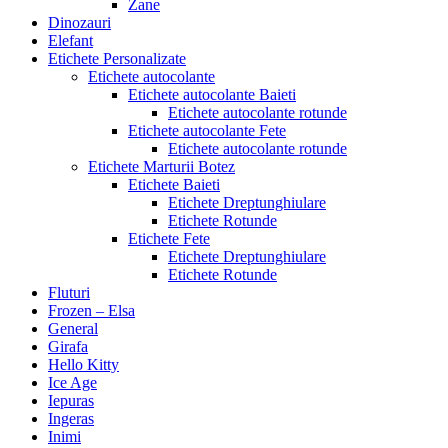
Zane
Dinozauri
Elefant
Etichete Personalizate
Etichete autocolante
Etichete autocolante Baieti
Etichete autocolante rotunde
Etichete autocolante Fete
Etichete autocolante rotunde
Etichete Marturii Botez
Etichete Baieti
Etichete Dreptunghiulare
Etichete Rotunde
Etichete Fete
Etichete Dreptunghiulare
Etichete Rotunde
Fluturi
Frozen – Elsa
General
Girafa
Hello Kitty
Ice Age
Iepuras
Ingeras
Inimi