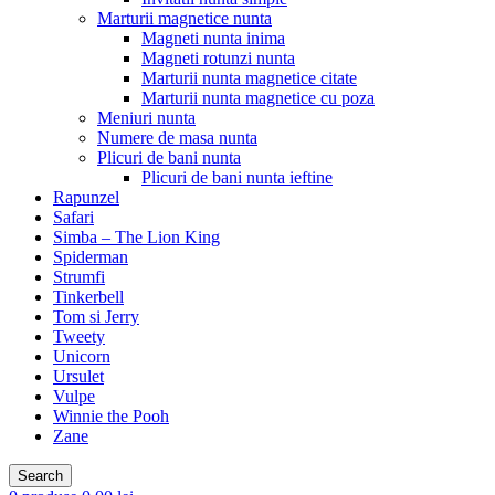
Marturii magnetice nunta
Magneti nunta inima
Magneti rotunzi nunta
Marturii nunta magnetice citate
Marturii nunta magnetice cu poza
Meniuri nunta
Numere de masa nunta
Plicuri de bani nunta
Plicuri de bani nunta ieftine
Rapunzel
Safari
Simba – The Lion King
Spiderman
Strumfi
Tinkerbell
Tom si Jerry
Tweety
Unicorn
Ursulet
Vulpe
Winnie the Pooh
Zane
Search