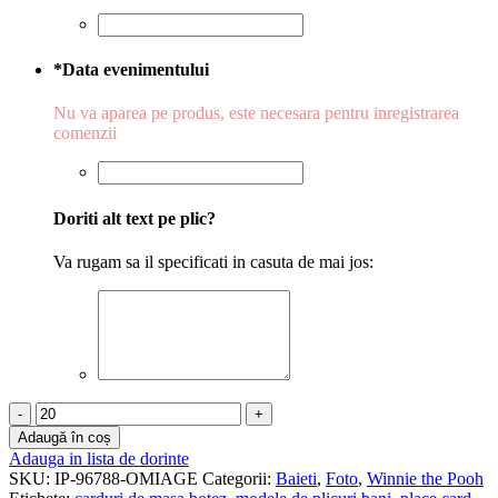
*
Data evenimentului
Nu va aparea pe produs, este necesara pentru inregistrarea
comenzii
Doriti alt text pe plic?
Va rugam sa il specificati in casuta de mai jos:
Cantitate
Plicuri
Adaugă în coș
de
Adauga in lista de dorinte
bani
SKU:
IP-96788-OMIAGE
Categorii:
Baieti
,
Foto
,
Winnie the Pooh
botez