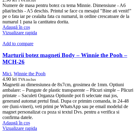
TVA inclus
Numere de masa pentru botez cu tema Minnie. Dimensiune - A6
pliat/inchis - A5 deschis. Printul se face cu mesajul "Bine ati venit!"
pe o fata iar pe cealalta fata cu numarul, in ordine crescatoare de la
numarul 1 pana la cantitatea dorita.
Adaugă în coș
Vizualizare rapida
Add to compare
Marturii botez magneti Body – Winnie the Pooh –
MCH-26
Mici
,
Winnie the Pooh
4.90
lei
TVA inclus
Magnetii au dimensiunea de 8x7cm, grosimea de 1mm. Optiuni
ambalare: – Pungute de plastic transparente – Plicuri simple – Plicuri
printate – Saculeti Organza Optiunile pot fi selectate mai jos,
generand automat pretul final. Dupa ce primim comanda, in 24-48
ore (luni-vineri), veti primi pe WhatsApp sau pe email modelul de
magnet personalizat cu poza si textul Dvs. pentru a verifica si
confirma datele.
Adaugă în coș
Vizualizare rapida