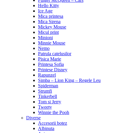
Fulger McQueen – Cars
Hello Kitty
Ice Age
Mica printesa
Mica Sirena
Mickey Mouse
Micul print
Minioni
Minnie Mouse
Nemo
Patrula catelusilor
Pisica Marie
Printesa Sofia
Printese Disney
Rapunzel
Simba – Lion King – Regele Leu
Spiderman
Strumfi
Tinkerbell
Tom si Jerry
Tweety
Winnie the Pooh
Diverse
Accesorii botez
Albinuta