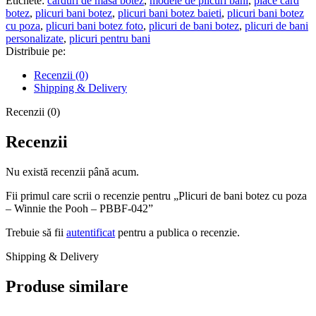
Etichete:
carduri de masa botez
,
modele de plicuri bani
,
place card
cu
botez
,
plicuri bani botez
,
plicuri bani botez baieti
,
plicuri bani botez
poza
cu poza
,
plicuri bani botez foto
,
plicuri de bani botez
,
plicuri de bani
-
personalizate
,
plicuri pentru bani
Winnie
Distribuie pe:
the
Pooh
Recenzii (0)
-
Shipping & Delivery
PBBF-
042
Recenzii (0)
Recenzii
Nu există recenzii până acum.
Fii primul care scrii o recenzie pentru „Plicuri de bani botez cu poza
– Winnie the Pooh – PBBF-042”
Trebuie să fii
autentificat
pentru a publica o recenzie.
Shipping & Delivery
Produse similare