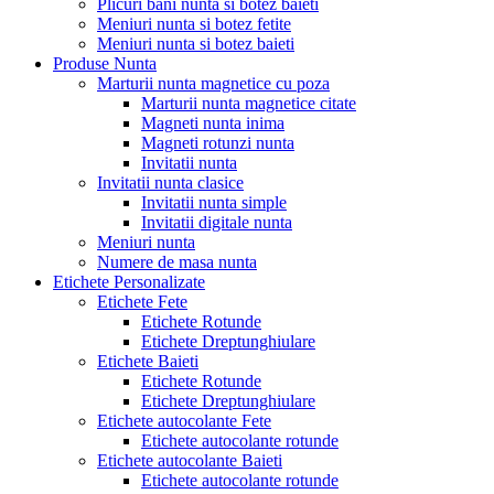
Plicuri bani nunta si botez baieti
Meniuri nunta si botez fetite
Meniuri nunta si botez baieti
Produse Nunta
Marturii nunta magnetice cu poza
Marturii nunta magnetice citate
Magneti nunta inima
Magneti rotunzi nunta
Invitatii nunta
Invitatii nunta clasice
Invitatii nunta simple
Invitatii digitale nunta
Meniuri nunta
Numere de masa nunta
Etichete Personalizate
Etichete Fete
Etichete Rotunde
Etichete Dreptunghiulare
Etichete Baieti
Etichete Rotunde
Etichete Dreptunghiulare
Etichete autocolante Fete
Etichete autocolante rotunde
Etichete autocolante Baieti
Etichete autocolante rotunde