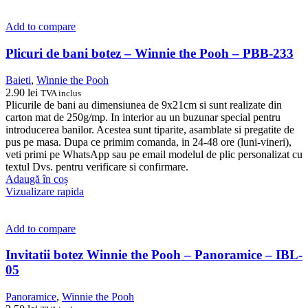
Add to compare
Plicuri de bani botez – Winnie the Pooh – PBB-233
Baieti
,
Winnie the Pooh
2.90
lei
TVA inclus
Plicurile de bani au dimensiunea de 9x21cm si sunt realizate din
carton mat de 250g/mp. In interior au un buzunar special pentru
introducerea banilor. Acestea sunt tiparite, asamblate si pregatite de
pus pe masa. Dupa ce primim comanda, in 24-48 ore (luni-vineri),
veti primi pe WhatsApp sau pe email modelul de plic personalizat cu
textul Dvs. pentru verificare si confirmare.
Adaugă în coș
Vizualizare rapida
Add to compare
Invitatii botez Winnie the Pooh – Panoramice – IBL-
05
Panoramice
,
Winnie the Pooh