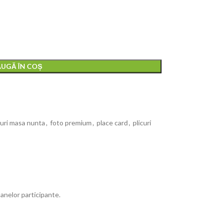
UGĂ ÎN COȘ
uri masa nunta
,
foto premium
,
place card
,
plicuri
oanelor participante.