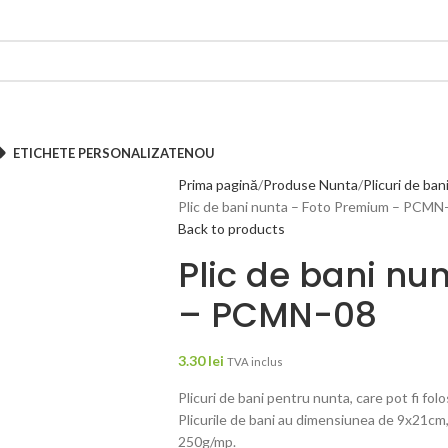
ETICHETE PERSONALIZATE
NOU
Prima pagină
Produse Nunta
Plicuri de ban
Plic de bani nunta – Foto Premium – PCMN
Back to products
Plic de bani nu
– PCMN-08
3.30
lei
TVA inclus
Plicuri de bani pentru nunta, care pot fi fol
Plicurile de bani au dimensiunea de 9x21cm
250g/mp.