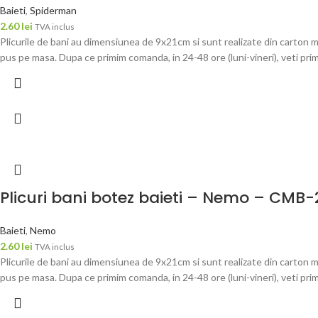
Baieti
,
Spiderman
2.60
lei
TVA inclus
Plicurile de bani au dimensiunea de 9x21cm si sunt realizate din carton m
pus pe masa. Dupa ce primim comanda, in 24-48 ore (luni-vineri), veti pri
Plicuri bani botez baieti – Nemo – CMB-
Baieti
,
Nemo
2.60
lei
TVA inclus
Plicurile de bani au dimensiunea de 9x21cm si sunt realizate din carton m
pus pe masa. Dupa ce primim comanda, in 24-48 ore (luni-vineri), veti pri