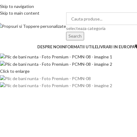
elefon si Whatsapp
Skip to navigation
0726.88.22.86
Skip to main content
selecteaza categoria
Search
ategorii de produse
DESPRE NOI
INFORMATII UTILE
LIVRARI IN EUROPA
Click to enlarge