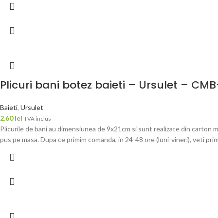
Plicuri bani botez baieti – Ursulet – CM
Baieti
,
Ursulet
2.60
lei
TVA inclus
Plicurile de bani au dimensiunea de 9x21cm si sunt realizate din carton m
pus pe masa. Dupa ce primim comanda, in 24-48 ore (luni-vineri), veti pri