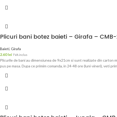
Plicuri bani botez baieti – Girafa – CMB-
Baieti
,
Girafa
2.60
lei
TVA inclus
Plicurile de bani au dimensiunea de 9x21cm si sunt realizate din carton m
pus pe masa. Dupa ce primim comanda, in 24-48 ore (luni-vineri), veti pri