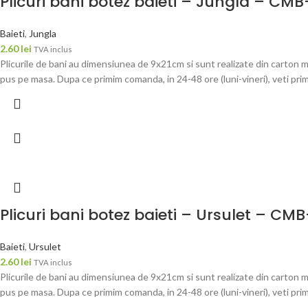
Plicuri bani botez baieti – Jungla – CM
Baieti
,
Jungla
2.60
lei
TVA inclus
Plicurile de bani au dimensiunea de 9x21cm si sunt realizate din carton m
pus pe masa. Dupa ce primim comanda, in 24-48 ore (luni-vineri), veti pri
Plicuri bani botez baieti – Ursulet – CMB
Baieti
,
Ursulet
2.60
lei
TVA inclus
Plicurile de bani au dimensiunea de 9x21cm si sunt realizate din carton m
pus pe masa. Dupa ce primim comanda, in 24-48 ore (luni-vineri), veti pri