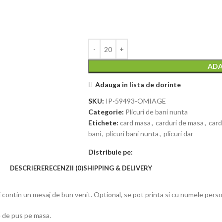
ADA
Adauga in lista de dorinte
SKU:
IP-59493-OMIAGE
Categorie:
Plicuri de bani nunta
Etichete:
card masa
,
carduri de masa
,
card
bani
,
plicuri bani nunta
,
plicuri dar
Distribuie pe:
DESCRIERE
RECENZII (0)
SHIPPING & DELIVERY
si contin un mesaj de bun venit. Optional, se pot printa si cu numele pers
e de pus pe masa.