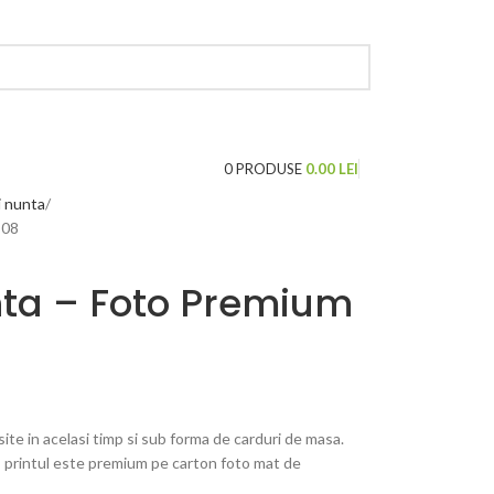
LOGARE / INREGISTRARE
0
PRODUSE
0.00
LEI
i nunta
-08
nta – Foto Premium
osite in acelasi timp si sub forma de carduri de masa.
, printul este premium pe carton foto mat de