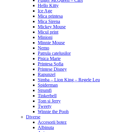
Fulger McQueen – Cars
Hello Kitty
Ice Age
Mica printesa
Mica Sirena
Mickey Mouse
Micul print
Minioni
Minnie Mouse
Nemo
Patrula catelusilor
Pisica Marie
Printesa Sofia
Printese Disney
Rapunzel
Simba – Lion King – Regele Leu
Spiderman
Strumfi
Tinkerbell
Tom si Jerry
Tweety
Winnie the Pooh
Diverse
Accesorii botez
Albinuta