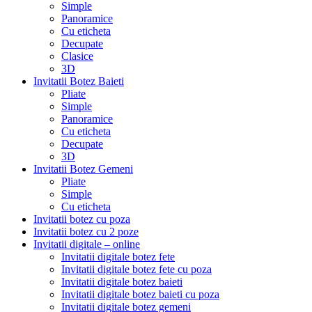
Simple
Panoramice
Cu eticheta
Decupate
Clasice
3D
Invitatii Botez Baieti
Pliate
Simple
Panoramice
Cu eticheta
Decupate
3D
Invitatii Botez Gemeni
Pliate
Simple
Cu eticheta
Invitatii botez cu poza
Invitatii botez cu 2 poze
Invitatii digitale – online
Invitatii digitale botez fete
Invitatii digitale botez fete cu poza
Invitatii digitale botez baieti
Invitatii digitale botez baieti cu poza
Invitatii digitale botez gemeni