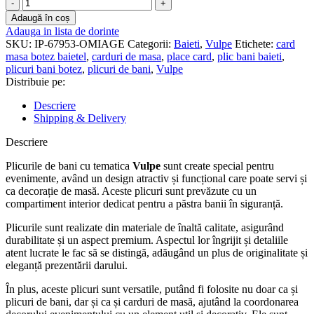
Cantitate
Plicuri
Adaugă în coș
bani
Adauga in lista de dorinte
botez
SKU:
IP-67953-OMIAGE
Categorii:
Baieti
,
Vulpe
Etichete:
card
baieti
masa botez baietel
,
carduri de masa
,
place card
,
plic bani baieti
,
-
plicuri bani botez
,
plicuri de bani
,
Vulpe
Vulpe
Distribuie pe:
-
CMB-
Descriere
17
Shipping & Delivery
Descriere
Plicurile de bani cu tematica
Vulpe
sunt create special pentru
evenimente, având un design atractiv și funcțional care poate servi și
ca decorație de masă. Aceste plicuri sunt prevăzute cu un
compartiment interior dedicat pentru a păstra banii în siguranță.
Plicurile sunt realizate din materiale de înaltă calitate, asigurând
durabilitate și un aspect premium. Aspectul lor îngrijit și detaliile
atent lucrate le fac să se distingă, adăugând un plus de originalitate și
eleganță prezentării darului.
În plus, aceste plicuri sunt versatile, putând fi folosite nu doar ca și
plicuri de bani, dar și ca și carduri de masă, ajutând la coordonarea