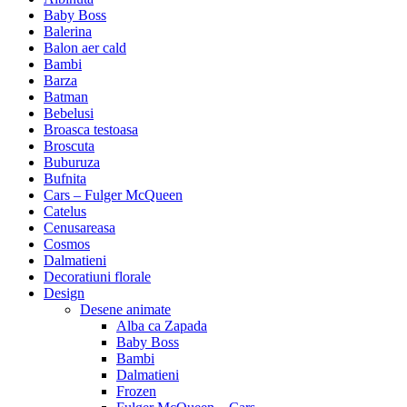
Baby Boss
Balerina
Balon aer cald
Bambi
Barza
Batman
Bebelusi
Broasca testoasa
Broscuta
Buburuza
Bufnita
Cars – Fulger McQueen
Catelus
Cenusareasa
Cosmos
Dalmatieni
Decoratiuni florale
Design
Desene animate
Alba ca Zapada
Baby Boss
Bambi
Dalmatieni
Frozen