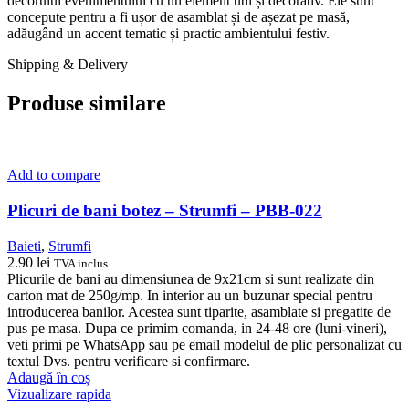
decorului evenimentului cu un element util și decorativ. Ele sunt
concepute pentru a fi ușor de asamblat și de așezat pe masă,
adăugând un accent tematic și practic ambientului festiv.
Shipping & Delivery
Produse similare
Add to compare
Plicuri de bani botez – Strumfi – PBB-022
Baieti
,
Strumfi
2.90
lei
TVA inclus
Plicurile de bani au dimensiunea de 9x21cm si sunt realizate din
carton mat de 250g/mp. In interior au un buzunar special pentru
introducerea banilor. Acestea sunt tiparite, asamblate si pregatite de
pus pe masa. Dupa ce primim comanda, in 24-48 ore (luni-vineri),
veti primi pe WhatsApp sau pe email modelul de plic personalizat cu
textul Dvs. pentru verificare si confirmare.
Adaugă în coș
Vizualizare rapida