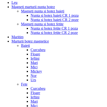
Leu
Magneti marturii nunta botez
Magneti nunta si botez baieti
Nunta si botez baieti CR 1 poza
Nunta si botez baieti CR 2 poze
Magneti nunta si botez fetite
Nunta si botez fetite CR 1 poza
Nunta si botez fetite CR 2 poze
Maritim
Marturii botez magnetice
Baieti
Curcubeu
Floare
Ieftini
Mari
Mici
Mickey
Nor
Urs
Fete
Curcubeu
Floare
Ieftini
Mari
Mici