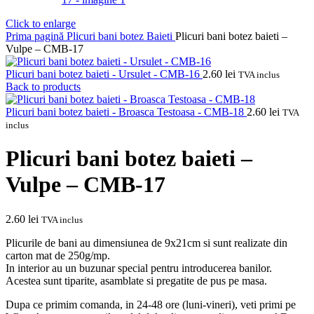
Click to enlarge
Prima pagină
Plicuri bani botez
Baieti
Plicuri bani botez baieti –
Vulpe – CMB-17
Plicuri bani botez baieti - Ursulet - CMB-16
2.60
lei
TVA inclus
Back to products
Plicuri bani botez baieti - Broasca Testoasa - CMB-18
2.60
lei
TVA
inclus
Plicuri bani botez baieti –
Vulpe – CMB-17
2.60
lei
TVA inclus
Plicurile de bani au dimensiunea de 9x21cm si sunt realizate din
carton mat de 250g/mp.
In interior au un buzunar special pentru introducerea banilor.
Acestea sunt tiparite, asamblate si pregatite de pus pe masa.
Dupa ce primim comanda, in 24-48 ore (luni-vineri), veti primi pe