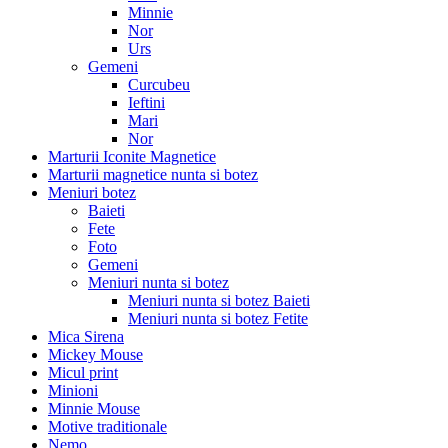
Minnie
Nor
Urs
Gemeni
Curcubeu
Ieftini
Mari
Nor
Marturii Iconite Magnetice
Marturii magnetice nunta si botez
Meniuri botez
Baieti
Fete
Foto
Gemeni
Meniuri nunta si botez
Meniuri nunta si botez Baieti
Meniuri nunta si botez Fetite
Mica Sirena
Mickey Mouse
Micul print
Minioni
Minnie Mouse
Motive traditionale
Nemo