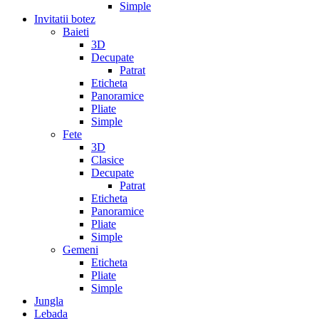
Simple
Invitatii botez
Baieti
3D
Decupate
Patrat
Eticheta
Panoramice
Pliate
Simple
Fete
3D
Clasice
Decupate
Patrat
Eticheta
Panoramice
Pliate
Simple
Gemeni
Eticheta
Pliate
Simple
Jungla
Lebada