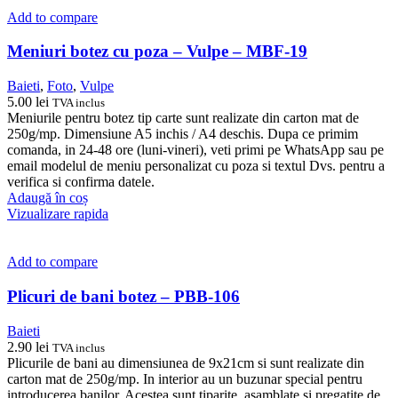
Add to compare
Meniuri botez cu poza – Vulpe – MBF-19
Baieti
,
Foto
,
Vulpe
5.00
lei
TVA inclus
Meniurile pentru botez tip carte sunt realizate din carton mat de
250g/mp. Dimensiune A5 inchis / A4 deschis. Dupa ce primim
comanda, in 24-48 ore (luni-vineri), veti primi pe WhatsApp sau pe
email modelul de meniu personalizat cu poza si textul Dvs. pentru a
verifica si confirma datele.
Adaugă în coș
Vizualizare rapida
Add to compare
Plicuri de bani botez – PBB-106
Baieti
2.90
lei
TVA inclus
Plicurile de bani au dimensiunea de 9x21cm si sunt realizate din
carton mat de 250g/mp. In interior au un buzunar special pentru
introducerea banilor. Acestea sunt tiparite, asamblate si pregatite de