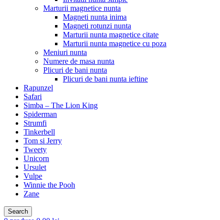
Marturii magnetice nunta
Magneti nunta inima
Magneti rotunzi nunta
Marturii nunta magnetice citate
Marturii nunta magnetice cu poza
Meniuri nunta
Numere de masa nunta
Plicuri de bani nunta
Plicuri de bani nunta ieftine
Rapunzel
Safari
Simba – The Lion King
Spiderman
Strumfi
Tinkerbell
Tom si Jerry
Tweety
Unicorn
Ursulet
Vulpe
Winnie the Pooh
Zane
Search