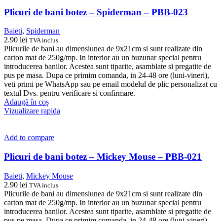
Plicuri de bani botez – Spiderman – PBB-023
Baieti
,
Spiderman
2.90
lei
TVA inclus
Plicurile de bani au dimensiunea de 9x21cm si sunt realizate din
carton mat de 250g/mp. In interior au un buzunar special pentru
introducerea banilor. Acestea sunt tiparite, asamblate si pregatite de
pus pe masa. Dupa ce primim comanda, in 24-48 ore (luni-vineri),
veti primi pe WhatsApp sau pe email modelul de plic personalizat cu
textul Dvs. pentru verificare si confirmare.
Adaugă în coș
Vizualizare rapida
Add to compare
Plicuri de bani botez – Mickey Mouse – PBB-021
Baieti
,
Mickey Mouse
2.90
lei
TVA inclus
Plicurile de bani au dimensiunea de 9x21cm si sunt realizate din
carton mat de 250g/mp. In interior au un buzunar special pentru
introducerea banilor. Acestea sunt tiparite, asamblate si pregatite de
pus pe masa. Dupa ce primim comanda, in 24-48 ore (luni-vineri),