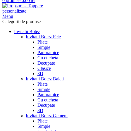
0
produse
0.00
lei
Menu
Categorii de produse
Invitatii Botez
Invitatii Botez Fete
Pliate
Simple
Panoramice
Cu eticheta
Decupate
Clasice
3D
Invitatii Botez Baieti
Pliate
Simple
Panoramice
Cu eticheta
Decupate
3D
Invitatii Botez Gemeni
Pliate
Simple