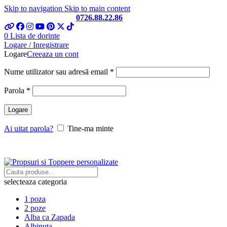
Skip to navigation
Skip to main content
Telefon si Whatsapp
0726.88.22.86
0
Lista de dorinte
Logare / Inregistrare
Logare
Creeaza un cont
Obligatoriu
Nume utilizator sau adresă email
*
Obligatoriu
Parola
*
Logare
Ai uitat parola?
Tine-ma minte
selecteaza categoria
1 poza
2 poze
Alba ca Zapada
Albinuta