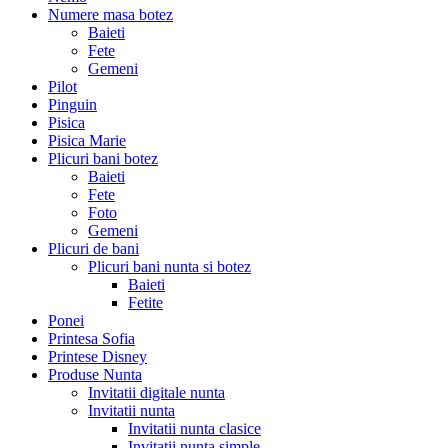
Numere masa botez
Baieti
Fete
Gemeni
Pilot
Pinguin
Pisica
Pisica Marie
Plicuri bani botez
Baieti
Fete
Foto
Gemeni
Plicuri de bani
Plicuri bani nunta si botez
Baieti
Fetite
Ponei
Printesa Sofia
Printese Disney
Produse Nunta
Invitatii digitale nunta
Invitatii nunta
Invitatii nunta clasice
Invitatii nunta simple