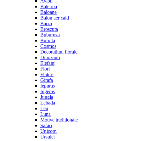
Avion
Balerina
Baloane
Balon aer cald
Barza
Broscuta
Buburuza
Bufnita
Cosmos
Decoratiuni florale
Dinozauri
Elefant
Flori
Fluturi
Girafa
Iepuras
Ingeras
Jungla
Lebada
Leu
Luna
Motive traditionale
Safari
Unicorn
Ursulet