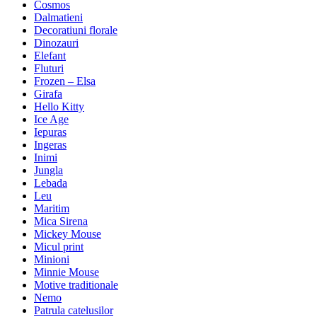
Cosmos
Dalmatieni
Decoratiuni florale
Dinozauri
Elefant
Fluturi
Frozen – Elsa
Girafa
Hello Kitty
Ice Age
Iepuras
Ingeras
Inimi
Jungla
Lebada
Leu
Maritim
Mica Sirena
Mickey Mouse
Micul print
Minioni
Minnie Mouse
Motive traditionale
Nemo
Patrula catelusilor