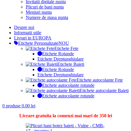
Invitatii digitale nunta
Plicuri de bani nunta
Meniuri nunta
Numere de masa nunta
Despre noi
Informatii utile
Livrari in EUROPA
Etichete Personalizate
NOU
Etichete Fete
Etichete Rotunde
Etichete Dreptunghiulare
Etichete Baieti
Etichete Rotunde
Etichete Dreptunghiulare
Etichete autocolante Fete
Etichete autocolante rotunde
Etichete autocolante Baieti
Etichete autocolante rotunde
0
produse
0.00
lei
Livrare gratuita la comenzi mai mari de 350 lei