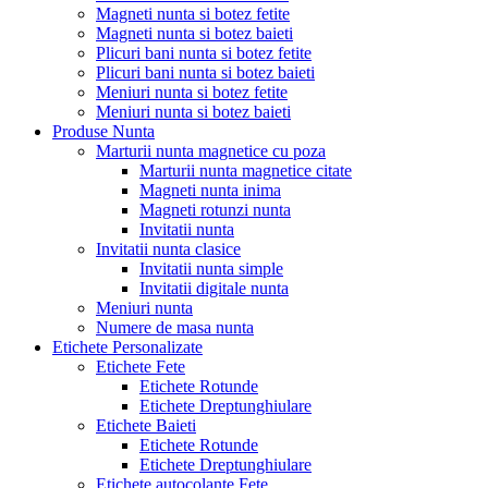
Magneti nunta si botez fetite
Magneti nunta si botez baieti
Plicuri bani nunta si botez fetite
Plicuri bani nunta si botez baieti
Meniuri nunta si botez fetite
Meniuri nunta si botez baieti
Produse Nunta
Marturii nunta magnetice cu poza
Marturii nunta magnetice citate
Magneti nunta inima
Magneti rotunzi nunta
Invitatii nunta
Invitatii nunta clasice
Invitatii nunta simple
Invitatii digitale nunta
Meniuri nunta
Numere de masa nunta
Etichete Personalizate
Etichete Fete
Etichete Rotunde
Etichete Dreptunghiulare
Etichete Baieti
Etichete Rotunde
Etichete Dreptunghiulare
Etichete autocolante Fete