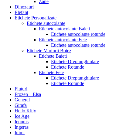
Zane
Dinozauri
Elefant
Etichete Personalizate
Etichete autocolante
Etichete autocolante Baieti
Etichete autocolante rotunde
Etichete autocolante Fete
Etichete autocolante rotunde
Etichete Marturii Botez
Etichete Baieti
Etichete Dreptunghiulare
Etichete Rotunde
Etichete Fete
Etichete Dreptunghiulare
Etichete Rotunde
Fluturi
Frozen – Elsa
General
Girafa
Hello Kitty
Ice Age
Iepuras
Ingeras
Inimi