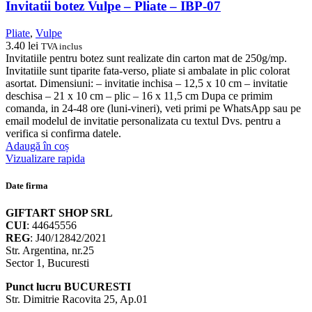
Invitatii botez Vulpe – Pliate – IBP-07
Pliate
,
Vulpe
3.40
lei
TVA inclus
Invitatiile pentru botez sunt realizate din carton mat de 250g/mp.
Invitatiile sunt tiparite fata-verso, pliate si ambalate in plic colorat
asortat. Dimensiuni: – invitatie inchisa – 12,5 x 10 cm – invitatie
deschisa – 21 x 10 cm – plic – 16 x 11,5 cm Dupa ce primim
comanda, in 24-48 ore (luni-vineri), veti primi pe WhatsApp sau pe
email modelul de invitatie personalizata cu textul Dvs. pentru a
verifica si confirma datele.
Adaugă în coș
Vizualizare rapida
Date firma
GIFTART SHOP SRL
CUI
: 44645556
REG
: J40/12842/2021
Str. Argentina, nr.25
Sector 1, Bucuresti
Punct lucru BUCURESTI
Str. Dimitrie Racovita 25, Ap.01