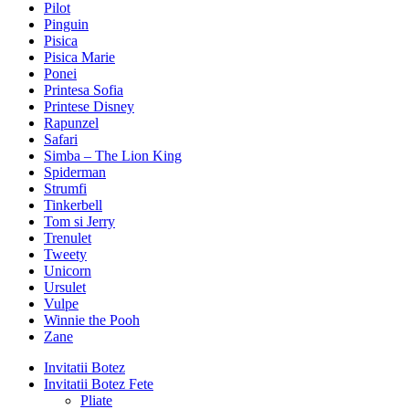
Pilot
Pinguin
Pisica
Pisica Marie
Ponei
Printesa Sofia
Printese Disney
Rapunzel
Safari
Simba – The Lion King
Spiderman
Strumfi
Tinkerbell
Tom si Jerry
Trenulet
Tweety
Unicorn
Ursulet
Vulpe
Winnie the Pooh
Zane
Invitatii Botez
Invitatii Botez Fete
Pliate