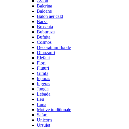
Avion
Balerina
Baloane
Balon aer cald
Barza
Broscuta
Buburuza
Bufnita
Cosmos
Decoratiuni florale
Dinozauri
Elefant
Flori
Fluturi
Girafa
Iepuras
Ingeras
Jungla
Lebada
Leu
Luna
Motive traditionale
Safari
Unicorn
Ursulet