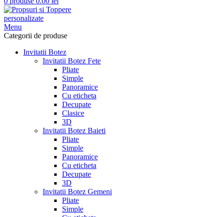
0
produse
0.00
lei
Menu
Categorii de produse
Invitatii Botez
Invitatii Botez Fete
Pliate
Simple
Panoramice
Cu eticheta
Decupate
Clasice
3D
Invitatii Botez Baieti
Pliate
Simple
Panoramice
Cu eticheta
Decupate
3D
Invitatii Botez Gemeni
Pliate
Simple