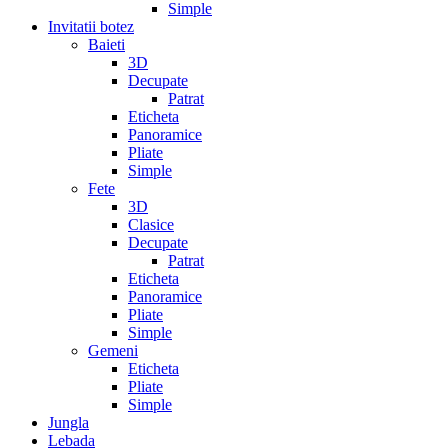
Simple
Invitatii botez
Baieti
3D
Decupate
Patrat
Eticheta
Panoramice
Pliate
Simple
Fete
3D
Clasice
Decupate
Patrat
Eticheta
Panoramice
Pliate
Simple
Gemeni
Eticheta
Pliate
Simple
Jungla
Lebada