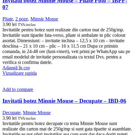
Invitatii botez Minnie Mouse – Pliate Foto – IBPF-
07
Pliate
,
2 poze
,
Minnie Mouse
3.90
lei
TVA inclus
Invitatiile pentru botez sunt realizate din carton mat de 250g/mp.
Invitatiile sunt tiparite fata-verso, pliate si ambalate in plic colorat
asortat. Dimensiuni: – invitatie inchisa – 12,5 x 10 cm – invitatie
deschisa – 21 x 10 cm – plic – 16 x 11,5 cm Dupa ce primim
comanda, in 24-48 ore (luni-vineri), veti primi pe WhatsApp sau pe
email modelul de invitatie personalizata cu textul Dvs. pentru a
verifica si confirma datele.
Adaugă în coș
Vizualizare rapida
Add to compare
Invitatii botez Minnie Mouse – Decupate – IBD-06
Decupate
,
Minnie Mouse
3.90
lei
TVA inclus
Invitatiile pentru botez decupate cu tema Minnie Mouse sunt
realizate din carton mat de 250g/mp si sunt gata tiparite si asamblate.
Invitatiile se pot oferi invitatilor asa cum sunt dar daca doriti puteti