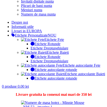
Invitatii digitale nunta
Plicuri de bani nunta
Meniuri nunta
Numere de masa nunta
Despre noi
Informatii utile
Livrari in EUROPA
Etichete Personalizate
NOU
Etichete Fete
Etichete Rotunde
Etichete Dreptunghiulare
Etichete Baieti
Etichete Rotunde
Etichete Dreptunghiulare
Etichete autocolante Fete
Etichete autocolante rotunde
Etichete autocolante Baieti
Etichete autocolante rotunde
0
produse
0.00
lei
Livrare gratuita la comenzi mai mari de 350 lei