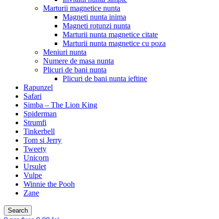
Marturii magnetice nunta
Magneti nunta inima
Magneti rotunzi nunta
Marturii nunta magnetice citate
Marturii nunta magnetice cu poza
Meniuri nunta
Numere de masa nunta
Plicuri de bani nunta
Plicuri de bani nunta ieftine
Rapunzel
Safari
Simba – The Lion King
Spiderman
Strumfi
Tinkerbell
Tom si Jerry
Tweety
Unicorn
Ursulet
Vulpe
Winnie the Pooh
Zane
Search