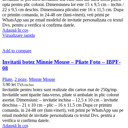
opta pentru plic colorat. Dimensiunea lor este 15 x 9,5 cm – inchis /
22 x 9,5 cm deschis. Dimensiunea plicului este 16 x 11,5 cm. Dupa
ce primim comanda, in 24-48 ore (luni-vineri), veti primi pe
WhatsApp sau pe email modelul de invitatie personalizata cu textul
Dvs. pentru a verifica si confirma datele.
Adaugă în coș
Vizualizare rapida
Add to compare
Invitatii botez Minnie Mouse – Pliate Foto – IBPF-
08
Pliate
,
2 poze
,
Minnie Mouse
3.90
lei
TVA inclus
Invitatiile pentru botez sunt realizate din carton mat de 250g/mp.
Invitatiile sunt tiparite fata-verso, pliate si ambalate in plic colorat
asortat. Dimensiuni: – invitatie inchisa – 12,5 x 10 cm – invitatie
deschisa – 21 x 10 cm – plic – 16 x 11,5 cm Dupa ce primim
comanda, in 24-48 ore (luni-vineri), veti primi pe WhatsApp sau pe
email modelul de invitatie personalizata cu textul Dvs. pentru a
verifica si confirma datele.
Adaugă în coș