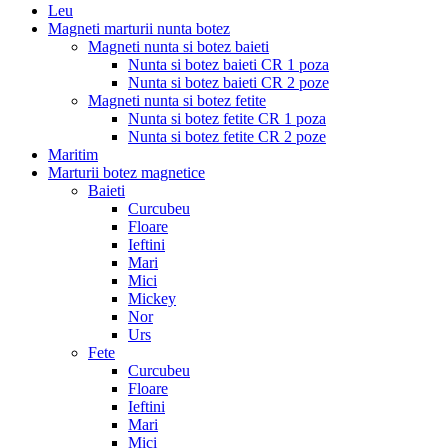
Leu
Magneti marturii nunta botez
Magneti nunta si botez baieti
Nunta si botez baieti CR 1 poza
Nunta si botez baieti CR 2 poze
Magneti nunta si botez fetite
Nunta si botez fetite CR 1 poza
Nunta si botez fetite CR 2 poze
Maritim
Marturii botez magnetice
Baieti
Curcubeu
Floare
Ieftini
Mari
Mici
Mickey
Nor
Urs
Fete
Curcubeu
Floare
Ieftini
Mari
Mici