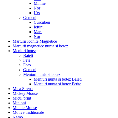
Minnie
Nor
Urs
Gemeni
Curcubeu
Ieftini
Mari
Nor
Marturii Iconite Magnetice
Marturii magnetice nunta si botez
Meniuri botez
Baieti
Fete
Foto
Gemeni
Meniuri nunta si botez
Meniuri nunta si botez Baieti
Meniuri nunta si botez Fetite
Mica Sirena
Mickey Mouse
Micul print
Minioni
Minnie Mouse
Motive traditionale
Nemo