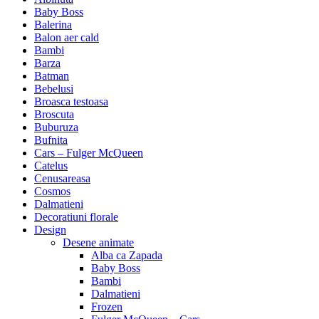
Baby Boss
Balerina
Balon aer cald
Bambi
Barza
Batman
Bebelusi
Broasca testoasa
Broscuta
Buburuza
Bufnita
Cars – Fulger McQueen
Catelus
Cenusareasa
Cosmos
Dalmatieni
Decoratiuni florale
Design
Desene animate
Alba ca Zapada
Baby Boss
Bambi
Dalmatieni
Frozen