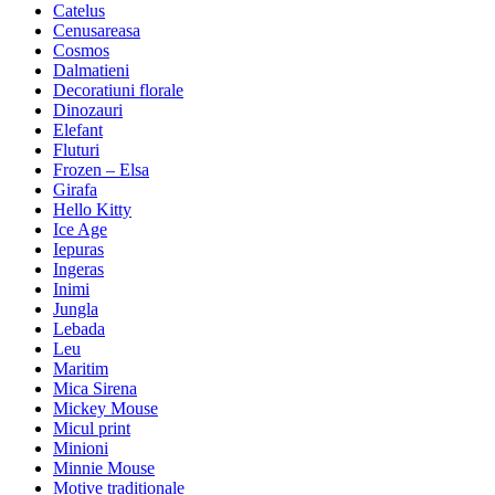
Catelus
Cenusareasa
Cosmos
Dalmatieni
Decoratiuni florale
Dinozauri
Elefant
Fluturi
Frozen – Elsa
Girafa
Hello Kitty
Ice Age
Iepuras
Ingeras
Inimi
Jungla
Lebada
Leu
Maritim
Mica Sirena
Mickey Mouse
Micul print
Minioni
Minnie Mouse
Motive traditionale