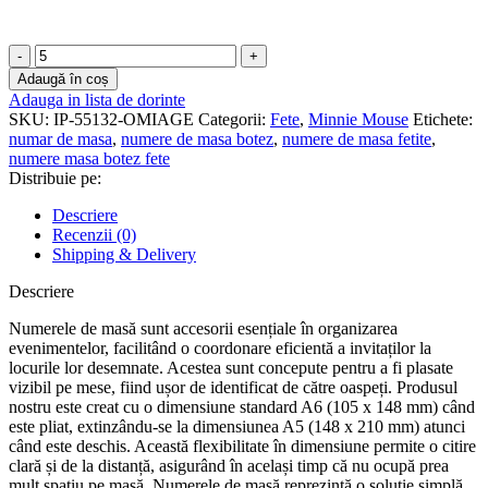
Cantitate
Numere
Adaugă în coș
de
Adauga in lista de dorinte
masa
SKU:
IP-55132-OMIAGE
Categorii:
Fete
,
Minnie Mouse
Etichete:
botez
numar de masa
,
numere de masa botez
,
numere de masa fetite
,
-
numere masa botez fete
Minnie
Distribuie pe:
Mouse
-
Descriere
NM-
Recenzii (0)
52
Shipping & Delivery
Descriere
Numerele de masă sunt accesorii esențiale în organizarea
evenimentelor, facilitând o coordonare eficientă a invitaților la
locurile lor desemnate. Acestea sunt concepute pentru a fi plasate
vizibil pe mese, fiind ușor de identificat de către oaspeți. Produsul
nostru este creat cu o dimensiune standard A6 (105 x 148 mm) când
este pliat, extinzându-se la dimensiunea A5 (148 x 210 mm) atunci
când este deschis. Această flexibilitate în dimensiune permite o citire
clară și de la distanță, asigurând în același timp că nu ocupă prea
mult spațiu pe masă. Numerele de masă reprezintă o soluție simplă,