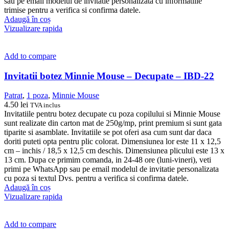
sau pe email modelul de invitatie personalizata cu informatiile
trimise pentru a verifica si confirma datele.
Adaugă în coș
Vizualizare rapida
Add to compare
Invitatii botez Minnie Mouse – Decupate – IBD-22
Patrat
,
1 poza
,
Minnie Mouse
4.50
lei
TVA inclus
Invitatiile pentru botez decupate cu poza copilului si Minnie Mouse
sunt realizate din carton mat de 250g/mp, print premium si sunt gata
tiparite si asamblate. Invitatiile se pot oferi asa cum sunt dar daca
doriti puteti opta pentru plic colorat. Dimensiunea lor este 11 x 12,5
cm – inchis / 18,5 x 12,5 cm deschis. Dimensiunea plicului este 13 x
13 cm. Dupa ce primim comanda, in 24-48 ore (luni-vineri), veti
primi pe WhatsApp sau pe email modelul de invitatie personalizata
cu poza si textul Dvs. pentru a verifica si confirma datele.
Adaugă în coș
Vizualizare rapida
Add to compare