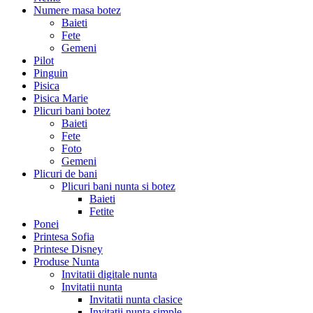
Numere masa botez
Baieti
Fete
Gemeni
Pilot
Pinguin
Pisica
Pisica Marie
Plicuri bani botez
Baieti
Fete
Foto
Gemeni
Plicuri de bani
Plicuri bani nunta si botez
Baieti
Fetite
Ponei
Printesa Sofia
Printese Disney
Produse Nunta
Invitatii digitale nunta
Invitatii nunta
Invitatii nunta clasice
Invitatii nunta simple