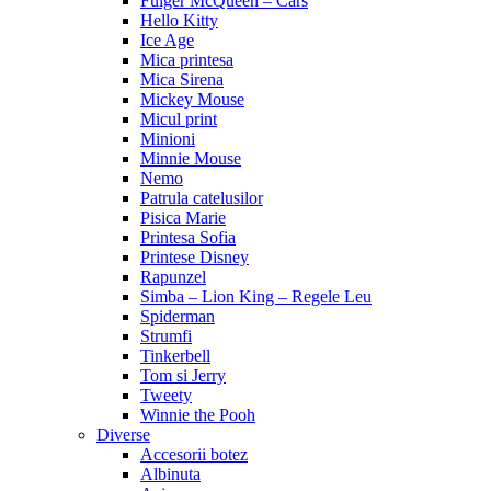
Fulger McQueen – Cars
Hello Kitty
Ice Age
Mica printesa
Mica Sirena
Mickey Mouse
Micul print
Minioni
Minnie Mouse
Nemo
Patrula catelusilor
Pisica Marie
Printesa Sofia
Printese Disney
Rapunzel
Simba – Lion King – Regele Leu
Spiderman
Strumfi
Tinkerbell
Tom si Jerry
Tweety
Winnie the Pooh
Diverse
Accesorii botez
Albinuta