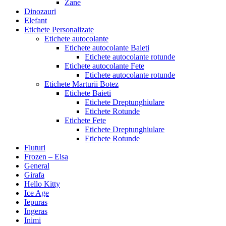
Zane
Dinozauri
Elefant
Etichete Personalizate
Etichete autocolante
Etichete autocolante Baieti
Etichete autocolante rotunde
Etichete autocolante Fete
Etichete autocolante rotunde
Etichete Marturii Botez
Etichete Baieti
Etichete Dreptunghiulare
Etichete Rotunde
Etichete Fete
Etichete Dreptunghiulare
Etichete Rotunde
Fluturi
Frozen – Elsa
General
Girafa
Hello Kitty
Ice Age
Iepuras
Ingeras
Inimi