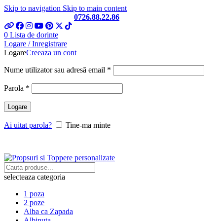
Skip to navigation
Skip to main content
Telefon si Whatsapp
0726.88.22.86
0
Lista de dorinte
Logare / Inregistrare
Logare
Creeaza un cont
Obligatoriu
Nume utilizator sau adresă email
*
Obligatoriu
Parola
*
Logare
Ai uitat parola?
Tine-ma minte
selecteaza categoria
1 poza
2 poze
Alba ca Zapada
Albinuta