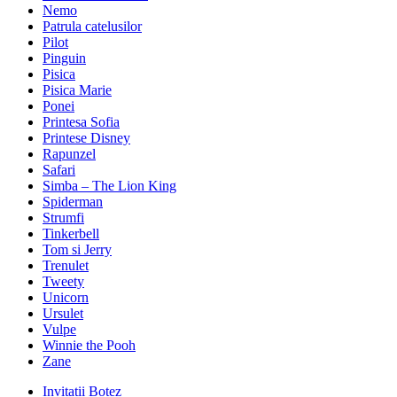
Nemo
Patrula catelusilor
Pilot
Pinguin
Pisica
Pisica Marie
Ponei
Printesa Sofia
Printese Disney
Rapunzel
Safari
Simba – The Lion King
Spiderman
Strumfi
Tinkerbell
Tom si Jerry
Trenulet
Tweety
Unicorn
Ursulet
Vulpe
Winnie the Pooh
Zane
Invitatii Botez