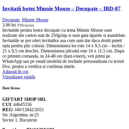
Invitatii botez Minnie Mouse – Decupate – IBD-07
Decupate
,
Minnie Mouse
3.90
lei
TVA inclus
Invitatiile pentru botez decupate cu tema Minnie Mouse sunt
realizate din carton mat de 250g/mp si sunt gata tiparite si asamblate.
Invitatiile se pot oferi invitatilor asa cum sunt dar daca doriti puteti
opta pentru plic colorat. Dimensiunea lor este 14 x 9,5 cm – inchis /
21 x 9,5 cm deschis. Dimensiunea plicului este 16 x 11,5 cm. Dupa
ce primim comanda, in 24-48 ore (luni-vineri), veti primi pe
WhatsApp sau pe email modelul de invitatie personalizata cu textul
Dvs. pentru a verifica si confirma datele.
Adaugă în coș
Vizualizare rapida
Date firma
GIFTART SHOP SRL
CUI
: 44645556
REG
: J40/12842/2021
Str. Argentina, nr.25
Sector 1, Bucuresti