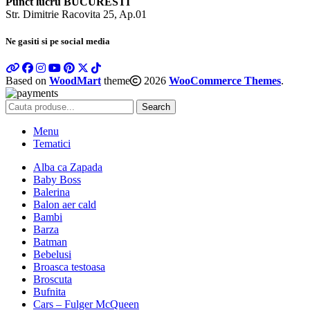
Punct lucru BUCURESTI
Str. Dimitrie Racovita 25, Ap.01
Ne gasiti si pe social media
Based on
WoodMart
theme
2026
WooCommerce Themes
.
Search
Menu
Tematici
Alba ca Zapada
Baby Boss
Balerina
Balon aer cald
Bambi
Barza
Batman
Bebelusi
Broasca testoasa
Broscuta
Bufnita
Cars – Fulger McQueen