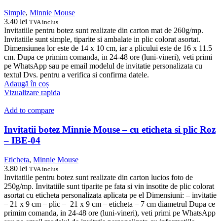
Simple
,
Minnie Mouse
3.40
lei
TVA inclus
Invitatiile pentru botez sunt realizate din carton mat de 260g/mp.
Invitatiile sunt simple, tiparite si ambalate in plic colorat asortat.
Dimensiunea lor este de 14 x 10 cm, iar a plicului este de 16 x 11.5
cm. Dupa ce primim comanda, in 24-48 ore (luni-vineri), veti primi
pe WhatsApp sau pe email modelul de invitatie personalizata cu
textul Dvs. pentru a verifica si confirma datele.
Adaugă în coș
Vizualizare rapida
Add to compare
Invitatii botez Minnie Mouse – cu eticheta si plic Roz
– IBE-04
Eticheta
,
Minnie Mouse
3.80
lei
TVA inclus
Invitatiile pentru botez sunt realizate din carton lucios foto de
250g/mp. Invitatiile sunt tiparite pe fata si vin insotite de plic colorat
asortat cu eticheta personalizata aplicata pe el Dimensiuni: – invitatie
– 21 x 9 cm – plic – 21 x 9 cm – eticheta – 7 cm diametrul Dupa ce
primim comanda, in 24-48 ore (luni-vineri), veti primi pe WhatsApp