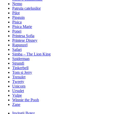
Nemo
Patrula catelusilor
Pilot
Pinguin
Pisica
Pisica Marie
Ponei
Printesa Sofia
Printese Disney
Rapunzel
Safari
Simba – The Lion King
Spiderman
Strumfi
Tinkerbell
Tom si Jerry
Trenulet
Tweety
Unicorn
Ursulet
Vulpe
Winnie the Pooh
Zane
Invitatii Botez