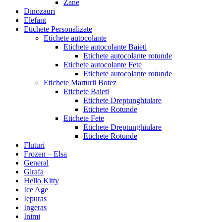
Zane
Dinozauri
Elefant
Etichete Personalizate
Etichete autocolante
Etichete autocolante Baieti
Etichete autocolante rotunde
Etichete autocolante Fete
Etichete autocolante rotunde
Etichete Marturii Botez
Etichete Baieti
Etichete Dreptunghiulare
Etichete Rotunde
Etichete Fete
Etichete Dreptunghiulare
Etichete Rotunde
Fluturi
Frozen – Elsa
General
Girafa
Hello Kitty
Ice Age
Iepuras
Ingeras
Inimi