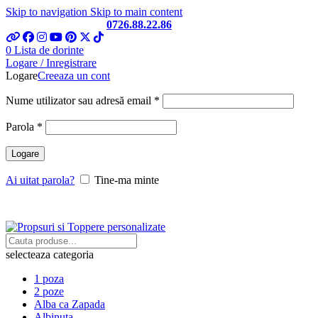
Skip to navigation
Skip to main content
Telefon si Whatsapp
0726.88.22.86
0
Lista de dorinte
Logare / Inregistrare
Logare
Creeaza un cont
Obligatoriu
Nume utilizator sau adresă email
*
Obligatoriu
Parola
*
Logare
Ai uitat parola?
Tine-ma minte
selecteaza categoria
1 poza
2 poze
Alba ca Zapada
Albinuta