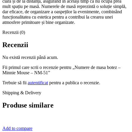
clară și de la distanță, asigurând în același timp că nu ocupă prea
mult spațiu pe masă. Numerele de masă reprezintă o soluție simplă,
dar eficace, de organizare a oaspeților la evenimente, combinând
funcționalitatea cu estetica pentru a contribui la crearea unei
atmosfere primitoare și bine organizate.
Recenzii (0)
Recenzii
Nu există recenzii până acum.
Fii primul care scrii o recenzie pentru „Numere de masa botez –
Minnie Mouse – NM-51”
Trebuie să fii
autentificat
pentru a publica o recenzie.
Shipping & Delivery
Produse similare
Add to compare