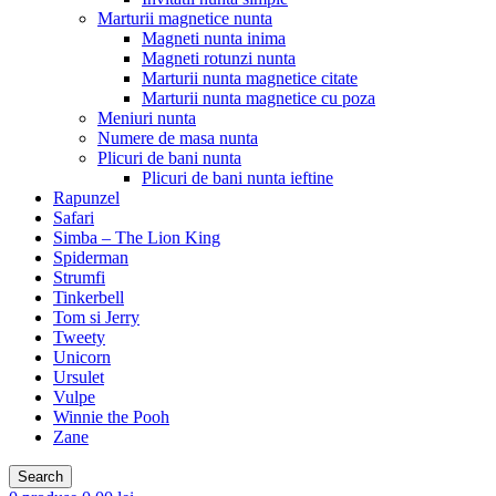
Marturii magnetice nunta
Magneti nunta inima
Magneti rotunzi nunta
Marturii nunta magnetice citate
Marturii nunta magnetice cu poza
Meniuri nunta
Numere de masa nunta
Plicuri de bani nunta
Plicuri de bani nunta ieftine
Rapunzel
Safari
Simba – The Lion King
Spiderman
Strumfi
Tinkerbell
Tom si Jerry
Tweety
Unicorn
Ursulet
Vulpe
Winnie the Pooh
Zane
Search