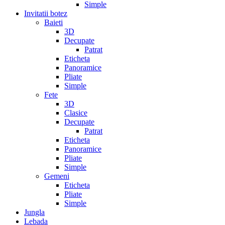
Simple
Invitatii botez
Baieti
3D
Decupate
Patrat
Eticheta
Panoramice
Pliate
Simple
Fete
3D
Clasice
Decupate
Patrat
Eticheta
Panoramice
Pliate
Simple
Gemeni
Eticheta
Pliate
Simple
Jungla
Lebada