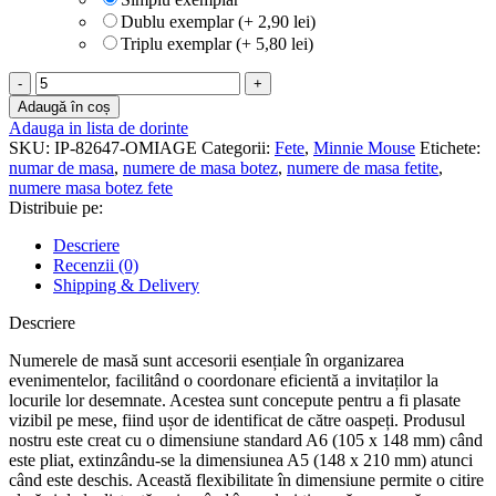
Dublu exemplar (+ 2,90 lei)
Triplu exemplar (+ 5,80 lei)
Cantitate
Numere
Adaugă în coș
de
Adauga in lista de dorinte
masa
SKU:
IP-82647-OMIAGE
Categorii:
Fete
,
Minnie Mouse
Etichete:
botez
numar de masa
,
numere de masa botez
,
numere de masa fetite
,
-
numere masa botez fete
Minnie
Distribuie pe:
Mouse
-
Descriere
NM-
Recenzii (0)
51
Shipping & Delivery
Descriere
Numerele de masă sunt accesorii esențiale în organizarea
evenimentelor, facilitând o coordonare eficientă a invitaților la
locurile lor desemnate. Acestea sunt concepute pentru a fi plasate
vizibil pe mese, fiind ușor de identificat de către oaspeți. Produsul
nostru este creat cu o dimensiune standard A6 (105 x 148 mm) când
este pliat, extinzându-se la dimensiunea A5 (148 x 210 mm) atunci
când este deschis. Această flexibilitate în dimensiune permite o citire