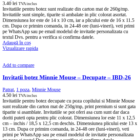
3.40
lei
TVA inclus
Invitatiile pentru botez sunt realizate din carton mat de 260g/mp.
Invitatiile sunt simple, tiparite si ambalate in plic colorat asortat.
Dimensiunea lor este de 14 x 10 cm, iar a plicului este de 16 x 11.5
cm. Dupa ce primim comanda, in 24-48 ore (luni-vineri), veti primi
pe WhatsApp sau pe email modelul de invitatie personalizata cu
textul Dvs. pentru a verifica si confirma datele.
Adaugă în coș
Vizualizare rapida
Add to compare
Invitatii botez Minnie Mouse – Decupate – IBD-26
Patrat
,
1 poza
,
Minnie Mouse
4.50
lei
TVA inclus
Invitatiile pentru botez decupate cu poza copilului si Minnie Mouse
sunt realizate din carton mat de 250g/mp, print premium si sunt gata
tiparite si asamblate. Invitatiile se pot oferi asa cum sunt dar daca
doriti puteti opta pentru plic colorat. Dimensiunea lor este 11 x 12,5
cm – inchis / 18,5 x 12,5 cm deschis. Dimensiunea plicului este 13 x
13 cm. Dupa ce primim comanda, in 24-48 ore (luni-vineri), veti
primi pe WhatsApp sau pe email modelul de invitatie personalizata