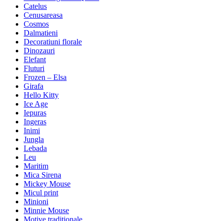
Catelus
Cenusareasa
Cosmos
Dalmatieni
Decoratiuni florale
Dinozauri
Elefant
Fluturi
Frozen – Elsa
Girafa
Hello Kitty
Ice Age
Iepuras
Ingeras
Inimi
Jungla
Lebada
Leu
Maritim
Mica Sirena
Mickey Mouse
Micul print
Minioni
Minnie Mouse
Motive traditionale