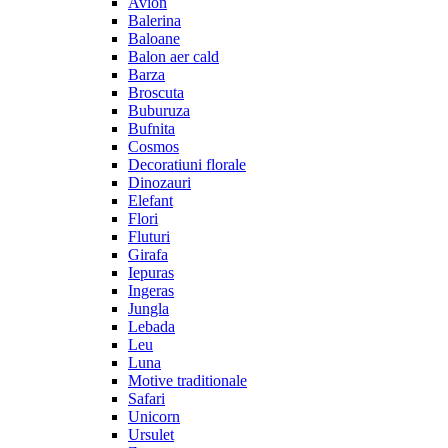
Avion
Balerina
Baloane
Balon aer cald
Barza
Broscuta
Buburuza
Bufnita
Cosmos
Decoratiuni florale
Dinozauri
Elefant
Flori
Fluturi
Girafa
Iepuras
Ingeras
Jungla
Lebada
Leu
Luna
Motive traditionale
Safari
Unicorn
Ursulet