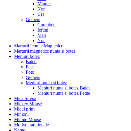
Minnie
Nor
Urs
Gemeni
Curcubeu
Ieftini
Mari
Nor
Marturii Iconite Magnetice
Marturii magnetice nunta si botez
Meniuri botez
Baieti
Fete
Foto
Gemeni
Meniuri nunta si botez
Meniuri nunta si botez Baieti
Meniuri nunta si botez Fetite
Mica Sirena
Mickey Mouse
Micul print
Minioni
Minnie Mouse
Motive traditionale
Nemo