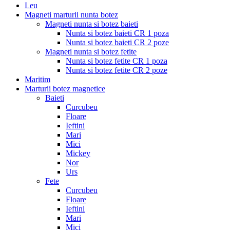
Leu
Magneti marturii nunta botez
Magneti nunta si botez baieti
Nunta si botez baieti CR 1 poza
Nunta si botez baieti CR 2 poze
Magneti nunta si botez fetite
Nunta si botez fetite CR 1 poza
Nunta si botez fetite CR 2 poze
Maritim
Marturii botez magnetice
Baieti
Curcubeu
Floare
Ieftini
Mari
Mici
Mickey
Nor
Urs
Fete
Curcubeu
Floare
Ieftini
Mari
Mici