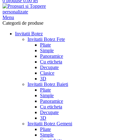
0
produse
0.00
lei
Menu
Categorii de produse
Invitatii Botez
Invitatii Botez Fete
Pliate
Simple
Panoramice
Cu eticheta
Decupate
Clasice
3D
Invitatii Botez Baieti
Pliate
Simple
Panoramice
Cu eticheta
Decupate
3D
Invitatii Botez Gemeni
Pliate
Simple