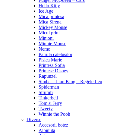
Fulger McQueen – Cars
Hello Kitty
Ice Age
Mica printesa
Mica Sirena
Mickey Mouse
Micul print
Minioni
Minnie Mouse
Nemo
Patrula catelusilor
Pisica Marie
Printesa Sofia
Printese Disney
Rapunzel
Simba – Lion King – Regele Leu
Spiderman
Strumfi
Tinkerbell
Tom si Jerry
Tweety
Winnie the Pooh
Diverse
Accesorii botez
Albinuta