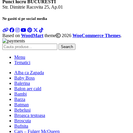
Punct lucru BUCURESTI
Str. Dimitrie Racovita 25, Ap.01
Ne gasiti si pe social media
Based on
WoodMart
theme
2026
WooCommerce Themes
.
Search
Menu
Tematici
Alba ca Zapada
Baby Boss
Balerina
Balon aer cald
Bambi
Barza
Batman
Bebelusi
Broasca testoasa
Broscuta
Bufnita
Cars – Fulger McQueen