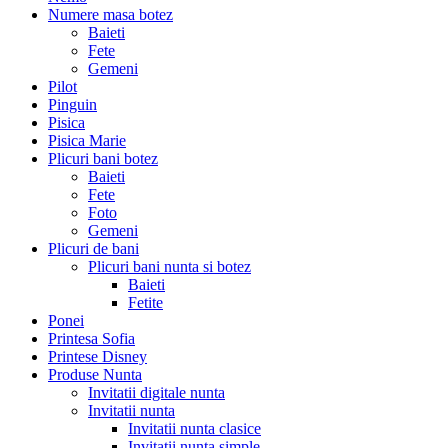
Numere masa botez
Baieti
Fete
Gemeni
Pilot
Pinguin
Pisica
Pisica Marie
Plicuri bani botez
Baieti
Fete
Foto
Gemeni
Plicuri de bani
Plicuri bani nunta si botez
Baieti
Fetite
Ponei
Printesa Sofia
Printese Disney
Produse Nunta
Invitatii digitale nunta
Invitatii nunta
Invitatii nunta clasice
Invitatii nunta simple