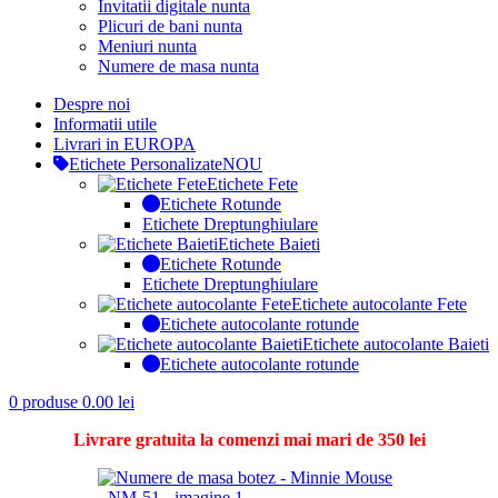
Invitatii digitale nunta
Plicuri de bani nunta
Meniuri nunta
Numere de masa nunta
Despre noi
Informatii utile
Livrari in EUROPA
Etichete Personalizate
NOU
Etichete Fete
Etichete Rotunde
Etichete Dreptunghiulare
Etichete Baieti
Etichete Rotunde
Etichete Dreptunghiulare
Etichete autocolante Fete
Etichete autocolante rotunde
Etichete autocolante Baieti
Etichete autocolante rotunde
0
produse
0.00
lei
Livrare gratuita la comenzi mai mari de 350 lei