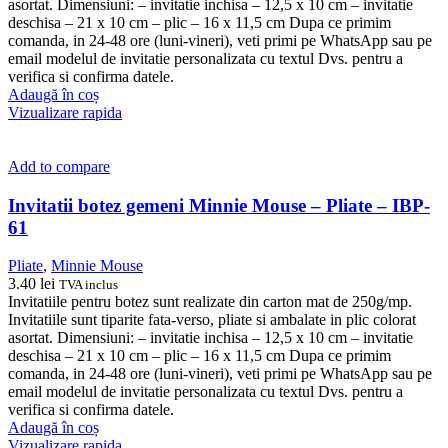
asortat. Dimensiuni: – invitatie inchisa – 12,5 x 10 cm – invitatie
deschisa – 21 x 10 cm – plic – 16 x 11,5 cm Dupa ce primim
comanda, in 24-48 ore (luni-vineri), veti primi pe WhatsApp sau pe
email modelul de invitatie personalizata cu textul Dvs. pentru a
verifica si confirma datele.
Adaugă în coș
Vizualizare rapida
Add to compare
Invitatii botez gemeni Minnie Mouse – Pliate – IBP-
61
Pliate
,
Minnie Mouse
3.40
lei
TVA inclus
Invitatiile pentru botez sunt realizate din carton mat de 250g/mp.
Invitatiile sunt tiparite fata-verso, pliate si ambalate in plic colorat
asortat. Dimensiuni: – invitatie inchisa – 12,5 x 10 cm – invitatie
deschisa – 21 x 10 cm – plic – 16 x 11,5 cm Dupa ce primim
comanda, in 24-48 ore (luni-vineri), veti primi pe WhatsApp sau pe
email modelul de invitatie personalizata cu textul Dvs. pentru a
verifica si confirma datele.
Adaugă în coș
Vizualizare rapida