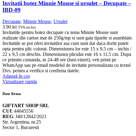
Invitatii botez Minnie Mouse si ursulet – Decupate –
IBD-09
Decupate
,
Minnie Mouse
,
Ursulet
3.90
lei
TVA inclus
Invitatiile pentru botez decupate cu tema Minnie Mouse sunt
realizate din carton mat de 250g/mp si sunt gata tiparite si asamblate.
Invitatiile se pot oferi invitatilor asa cum sunt dar daca doriti puteti
opta pentru plic colorat. Dimensiunea lor este 15 x 9,5 cm – inchis /
22 x 9,5 cm deschis. Dimensiunea plicului este 16 x 11,5 cm. Dupa
ce primim comanda, in 24-48 ore (luni-vineri), veti primi pe
WhatsApp sau pe email modelul de invitatie personalizata cu textul
Dvs. pentru a verifica si confirma datele.
Adaugă în coș
Vizualizare rapida
Date firma
GIFTART SHOP SRL
CUI
: 44645556
REG
: J40/12842/2021
Str. Argentina, nr.25
Sector 1, Bucuresti