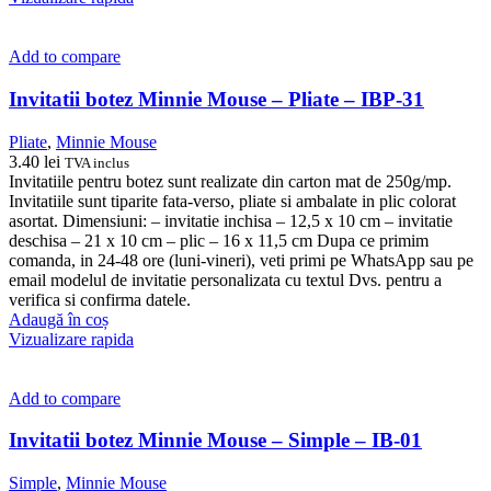
Add to compare
Invitatii botez Minnie Mouse – Pliate – IBP-31
Pliate
,
Minnie Mouse
3.40
lei
TVA inclus
Invitatiile pentru botez sunt realizate din carton mat de 250g/mp.
Invitatiile sunt tiparite fata-verso, pliate si ambalate in plic colorat
asortat. Dimensiuni: – invitatie inchisa – 12,5 x 10 cm – invitatie
deschisa – 21 x 10 cm – plic – 16 x 11,5 cm Dupa ce primim
comanda, in 24-48 ore (luni-vineri), veti primi pe WhatsApp sau pe
email modelul de invitatie personalizata cu textul Dvs. pentru a
verifica si confirma datele.
Adaugă în coș
Vizualizare rapida
Add to compare
Invitatii botez Minnie Mouse – Simple – IB-01
Simple
,
Minnie Mouse