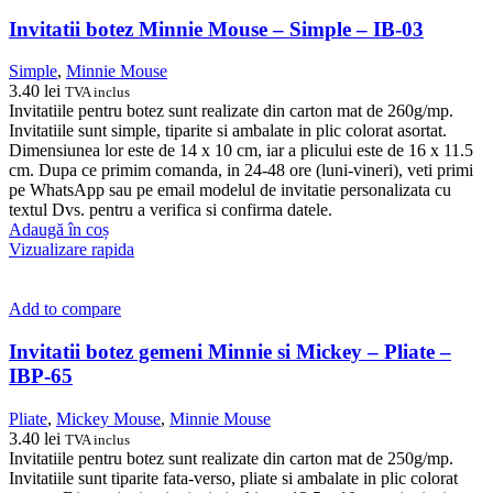
Invitatii botez Minnie Mouse – Simple – IB-03
Simple
,
Minnie Mouse
3.40
lei
TVA inclus
Invitatiile pentru botez sunt realizate din carton mat de 260g/mp.
Invitatiile sunt simple, tiparite si ambalate in plic colorat asortat.
Dimensiunea lor este de 14 x 10 cm, iar a plicului este de 16 x 11.5
cm. Dupa ce primim comanda, in 24-48 ore (luni-vineri), veti primi
pe WhatsApp sau pe email modelul de invitatie personalizata cu
textul Dvs. pentru a verifica si confirma datele.
Adaugă în coș
Vizualizare rapida
Add to compare
Invitatii botez gemeni Minnie si Mickey – Pliate –
IBP-65
Pliate
,
Mickey Mouse
,
Minnie Mouse
3.40
lei
TVA inclus
Invitatiile pentru botez sunt realizate din carton mat de 250g/mp.
Invitatiile sunt tiparite fata-verso, pliate si ambalate in plic colorat