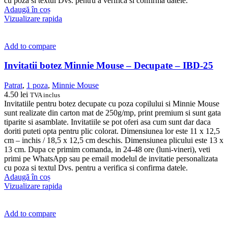
cu poza si textul Dvs. pentru a verifica si confirma datele.
Adaugă în coș
Vizualizare rapida
Add to compare
Invitatii botez Minnie Mouse – Decupate – IBD-25
Patrat
,
1 poza
,
Minnie Mouse
4.50
lei
TVA inclus
Invitatiile pentru botez decupate cu poza copilului si Minnie Mouse
sunt realizate din carton mat de 250g/mp, print premium si sunt gata
tiparite si asamblate. Invitatiile se pot oferi asa cum sunt dar daca
doriti puteti opta pentru plic colorat. Dimensiunea lor este 11 x 12,5
cm – inchis / 18,5 x 12,5 cm deschis. Dimensiunea plicului este 13 x
13 cm. Dupa ce primim comanda, in 24-48 ore (luni-vineri), veti
primi pe WhatsApp sau pe email modelul de invitatie personalizata
cu poza si textul Dvs. pentru a verifica si confirma datele.
Adaugă în coș
Vizualizare rapida
Add to compare