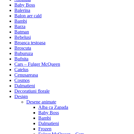
Baby Boss
Balerina
Balon aer cald
Bambi
Barza
Batman
Bebelusi
Broasca testoasa
Broscuta
Buburuza
Bufnita
Cars – Fulger McQueen
Catelus
Cenusareasa
Cosmos
Dalmatieni
Decoratiuni florale
Design
Desene animate
Alba ca Zapada
Baby Boss
Bambi
Dalmatieni
Frozen