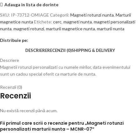
Adauga in lista de dorinte
SKU:
IP-73712-OMIAGE
Categorii:
Magneti rotunzi nunta
,
Marturii
magnetice nunta
Etichete:
cerc
,
magneti nunta
,
magneti personalizati
nunta
,
magneti rotunzi
,
marturii magnetice nunta
,
marturii nunta
Distribuie pe:
DESCRIERE
RECENZII (0)
SHIPPING & DELIVERY
Descriere
Magnetii rotunzi personalizati cu numele mirilor, data evenimentului
sunt un cadou special oferit ca marturie de nunta.
Recenzii (0)
Recenzii
Nu există recenzii până acum.
Fii primul care scrii o recenzie pentru „Magneti rotunzi
personalizati marturii nunta – MCNR-07”