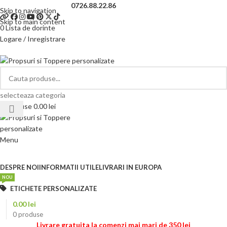
Telefon si Whatsapp
0726.88.22.86
Skip to navigation
Skip to main content
0
Lista de dorinte
Logare / Inregistrare
selecteaza categoria
0
produse
0.00
lei
Menu
Categorii de produse
DESPRE NOI
INFORMATII UTILE
LIVRARI IN EUROPA
NOU
ETICHETE PERSONALIZATE
0.00
lei
0
produse
Livrare gratuita la comenzi mai mari de 350 lei