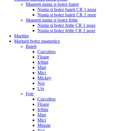
Magneti nunta si botez baieti
Nunta si botez baieti CR 1 poza
Nunta si botez baieti CR 2 poze
Magneti nunta si botez fetite
Nunta si botez fetite CR 1 poza
Nunta si botez fetite CR 2 poze
Maritim
Marturii botez magnetice
Baieti
Curcubeu
Floare
Ieftini
Mari
Mici
Mickey
Nor
Urs
Fete
Curcubeu
Floare
Ieftini
Mari
Mici
Minnie
Nor