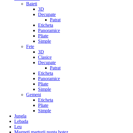
Baieti
3D
Decupate
Patrat
Eticheta
Panoramice
Pliate
Simple
Fete
3D
Clasice
Decupate
Patrat
Eticheta
Panoramice
Pliate
Simple
Gemeni
Eticheta
Pliate
Simple
Jungla
Lebada
Leu
Magneti marturii nunta botez