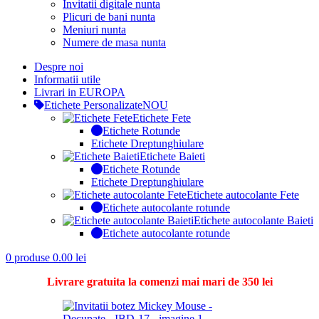
Invitatii digitale nunta
Plicuri de bani nunta
Meniuri nunta
Numere de masa nunta
Despre noi
Informatii utile
Livrari in EUROPA
Etichete Personalizate
NOU
Etichete Fete
Etichete Rotunde
Etichete Dreptunghiulare
Etichete Baieti
Etichete Rotunde
Etichete Dreptunghiulare
Etichete autocolante Fete
Etichete autocolante rotunde
Etichete autocolante Baieti
Etichete autocolante rotunde
0
produse
0.00
lei
Livrare gratuita la comenzi mai mari de 350 lei