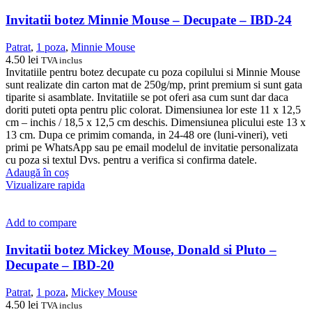
Invitatii botez Minnie Mouse – Decupate – IBD-24
Patrat
,
1 poza
,
Minnie Mouse
4.50
lei
TVA inclus
Invitatiile pentru botez decupate cu poza copilului si Minnie Mouse
sunt realizate din carton mat de 250g/mp, print premium si sunt gata
tiparite si asamblate. Invitatiile se pot oferi asa cum sunt dar daca
doriti puteti opta pentru plic colorat. Dimensiunea lor este 11 x 12,5
cm – inchis / 18,5 x 12,5 cm deschis. Dimensiunea plicului este 13 x
13 cm. Dupa ce primim comanda, in 24-48 ore (luni-vineri), veti
primi pe WhatsApp sau pe email modelul de invitatie personalizata
cu poza si textul Dvs. pentru a verifica si confirma datele.
Adaugă în coș
Vizualizare rapida
Add to compare
Invitatii botez Mickey Mouse, Donald si Pluto –
Decupate – IBD-20
Patrat
,
1 poza
,
Mickey Mouse
4.50
lei
TVA inclus