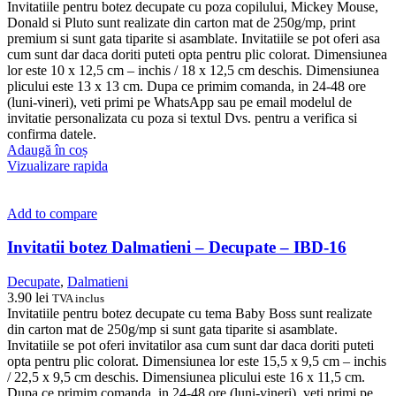
Invitatiile pentru botez decupate cu poza copilului, Mickey Mouse,
Donald si Pluto sunt realizate din carton mat de 250g/mp, print
premium si sunt gata tiparite si asamblate. Invitatiile se pot oferi asa
cum sunt dar daca doriti puteti opta pentru plic colorat. Dimensiunea
lor este 10 x 12,5 cm – inchis / 18 x 12,5 cm deschis. Dimensiunea
plicului este 13 x 13 cm. Dupa ce primim comanda, in 24-48 ore
(luni-vineri), veti primi pe WhatsApp sau pe email modelul de
invitatie personalizata cu poza si textul Dvs. pentru a verifica si
confirma datele.
Adaugă în coș
Vizualizare rapida
Add to compare
Invitatii botez Dalmatieni – Decupate – IBD-16
Decupate
,
Dalmatieni
3.90
lei
TVA inclus
Invitatiile pentru botez decupate cu tema Baby Boss sunt realizate
din carton mat de 250g/mp si sunt gata tiparite si asamblate.
Invitatiile se pot oferi invitatilor asa cum sunt dar daca doriti puteti
opta pentru plic colorat. Dimensiunea lor este 15,5 x 9,5 cm – inchis
/ 22,5 x 9,5 cm deschis. Dimensiunea plicului este 16 x 11,5 cm.
Dupa ce primim comanda, in 24-48 ore (luni-vineri), veti primi pe