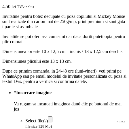
4.50
lei
TVA inclus
Invitatiile pentru botez decupate cu poza copilului si Mickey Mouse
sunt realizate din carton mat de 250g/mp, print premium si sunt gata
tiparite si asamblate.
Invitatiile se pot oferi asa cum sunt dar daca doriti puteti opta pentru
plic colorat.
Dimensiunea lor este 10 x 12,5 cm – inchis / 18 x 12,5 cm deschis.
Dimensiunea plicului este 13 x 13 cm.
Dupa ce primim comanda, in 24-48 ore (luni-vineri), veti primi pe
WhatsApp sau pe email modelul de invitatie personalizata cu poza si
textul Dvs. pentru a verifica si confirma datele.
*
Incarcare imagine
Va rugam sa incarcati imaginea dand clic pe butonul de mai
jos
Select file(s)
(max
file size 128 Mo)