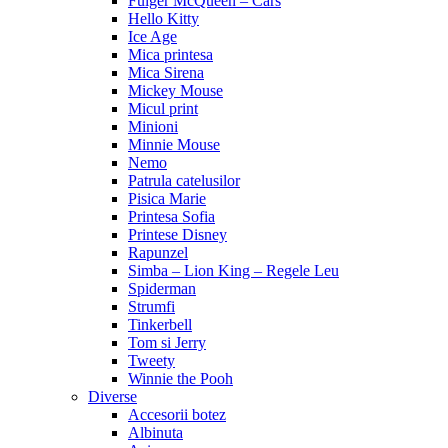
Fulger McQueen – Cars
Hello Kitty
Ice Age
Mica printesa
Mica Sirena
Mickey Mouse
Micul print
Minioni
Minnie Mouse
Nemo
Patrula catelusilor
Pisica Marie
Printesa Sofia
Printese Disney
Rapunzel
Simba – Lion King – Regele Leu
Spiderman
Strumfi
Tinkerbell
Tom si Jerry
Tweety
Winnie the Pooh
Diverse
Accesorii botez
Albinuta