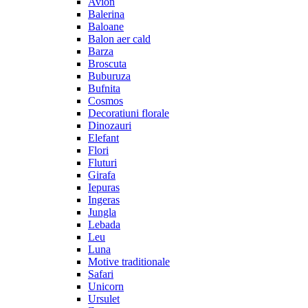
Avion
Balerina
Baloane
Balon aer cald
Barza
Broscuta
Buburuza
Bufnita
Cosmos
Decoratiuni florale
Dinozauri
Elefant
Flori
Fluturi
Girafa
Iepuras
Ingeras
Jungla
Lebada
Leu
Luna
Motive traditionale
Safari
Unicorn
Ursulet