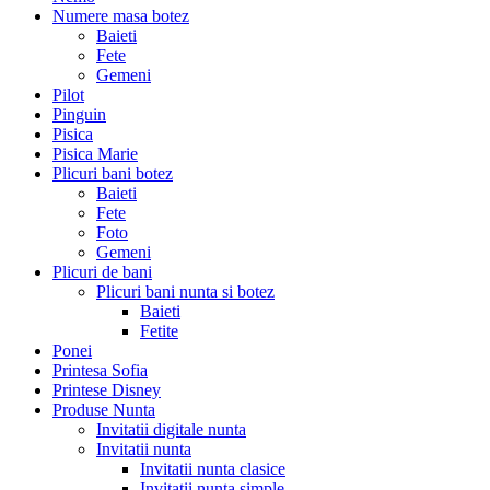
Numere masa botez
Baieti
Fete
Gemeni
Pilot
Pinguin
Pisica
Pisica Marie
Plicuri bani botez
Baieti
Fete
Foto
Gemeni
Plicuri de bani
Plicuri bani nunta si botez
Baieti
Fetite
Ponei
Printesa Sofia
Printese Disney
Produse Nunta
Invitatii digitale nunta
Invitatii nunta
Invitatii nunta clasice
Invitatii nunta simple