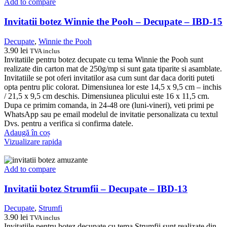
Add to compare
Invitatii botez Winnie the Pooh – Decupate – IBD-15
Decupate
,
Winnie the Pooh
3.90
lei
TVA inclus
Invitatiile pentru botez decupate cu tema Winnie the Pooh sunt
realizate din carton mat de 250g/mp si sunt gata tiparite si asamblate.
Invitatiile se pot oferi invitatilor asa cum sunt dar daca doriti puteti
opta pentru plic colorat. Dimensiunea lor este 14,5 x 9,5 cm – inchis
/ 21,5 x 9,5 cm deschis. Dimensiunea plicului este 16 x 11,5 cm.
Dupa ce primim comanda, in 24-48 ore (luni-vineri), veti primi pe
WhatsApp sau pe email modelul de invitatie personalizata cu textul
Dvs. pentru a verifica si confirma datele.
Adaugă în coș
Vizualizare rapida
Add to compare
Invitatii botez Strumfii – Decupate – IBD-13
Decupate
,
Strumfi
3.90
lei
TVA inclus
Invitatiile pentru botez decupate cu tema Strumfii sunt realizate din