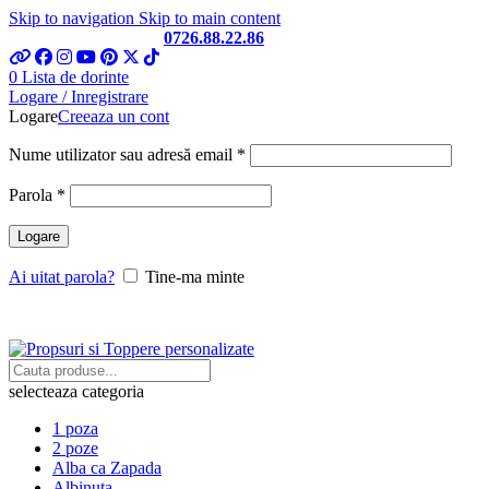
Skip to navigation
Skip to main content
Telefon si Whatsapp
0726.88.22.86
0
Lista de dorinte
Logare / Inregistrare
Logare
Creeaza un cont
Obligatoriu
Nume utilizator sau adresă email
*
Obligatoriu
Parola
*
Logare
Ai uitat parola?
Tine-ma minte
selecteaza categoria
1 poza
2 poze
Alba ca Zapada
Albinuta