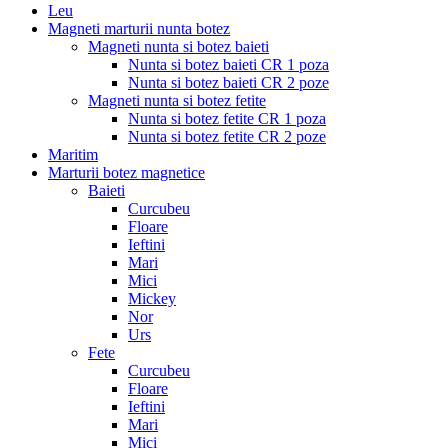
Leu
Magneti marturii nunta botez
Magneti nunta si botez baieti
Nunta si botez baieti CR 1 poza
Nunta si botez baieti CR 2 poze
Magneti nunta si botez fetite
Nunta si botez fetite CR 1 poza
Nunta si botez fetite CR 2 poze
Maritim
Marturii botez magnetice
Baieti
Curcubeu
Floare
Ieftini
Mari
Mici
Mickey
Nor
Urs
Fete
Curcubeu
Floare
Ieftini
Mari
Mici