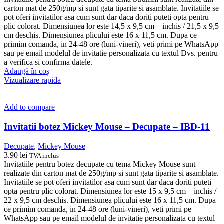
carton mat de 250g/mp si sunt gata tiparite si asamblate. Invitatiile se
pot oferi invitatilor asa cum sunt dar daca doriti puteti opta pentru
plic colorat. Dimensiunea lor este 14,5 x 9,5 cm – inchis / 21,5 x 9,5
cm deschis. Dimensiunea plicului este 16 x 11,5 cm. Dupa ce
primim comanda, in 24-48 ore (luni-vineri), veti primi pe WhatsApp
sau pe email modelul de invitatie personalizata cu textul Dvs. pentru
a verifica si confirma datele.
Adaugă în coș
Vizualizare rapida
Add to compare
Invitatii botez Mickey Mouse – Decupate – IBD-11
Decupate
,
Mickey Mouse
3.90
lei
TVA inclus
Invitatiile pentru botez decupate cu tema Mickey Mouse sunt
realizate din carton mat de 250g/mp si sunt gata tiparite si asamblate.
Invitatiile se pot oferi invitatilor asa cum sunt dar daca doriti puteti
opta pentru plic colorat. Dimensiunea lor este 15 x 9,5 cm – inchis /
22 x 9,5 cm deschis. Dimensiunea plicului este 16 x 11,5 cm. Dupa
ce primim comanda, in 24-48 ore (luni-vineri), veti primi pe
WhatsApp sau pe email modelul de invitatie personalizata cu textul