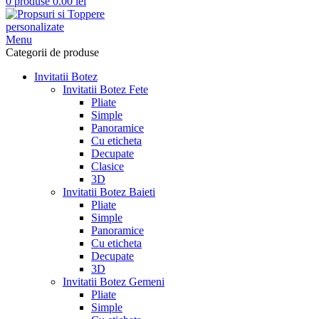
0
produse
0.00
lei
Menu
Categorii de produse
Invitatii Botez
Invitatii Botez Fete
Pliate
Simple
Panoramice
Cu eticheta
Decupate
Clasice
3D
Invitatii Botez Baieti
Pliate
Simple
Panoramice
Cu eticheta
Decupate
3D
Invitatii Botez Gemeni
Pliate
Simple