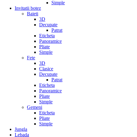
Simple
Invitatii botez
Baieti
3D
Decupate
Patrat
Eticheta
Panoramice
Pliate
Simple
Fete
3D
Clasice
Decupate
Patrat
Eticheta
Panoramice
Pliate
Simple
Gemeni
Eticheta
Pliate
Simple
Jungla
Lebada