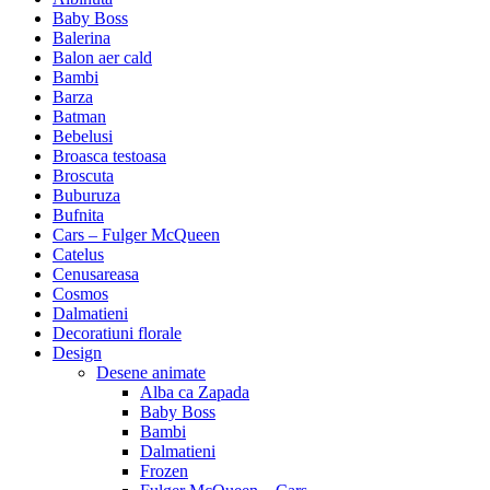
Baby Boss
Balerina
Balon aer cald
Bambi
Barza
Batman
Bebelusi
Broasca testoasa
Broscuta
Buburuza
Bufnita
Cars – Fulger McQueen
Catelus
Cenusareasa
Cosmos
Dalmatieni
Decoratiuni florale
Design
Desene animate
Alba ca Zapada
Baby Boss
Bambi
Dalmatieni
Frozen