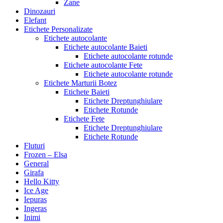
Zane
Dinozauri
Elefant
Etichete Personalizate
Etichete autocolante
Etichete autocolante Baieti
Etichete autocolante rotunde
Etichete autocolante Fete
Etichete autocolante rotunde
Etichete Marturii Botez
Etichete Baieti
Etichete Dreptunghiulare
Etichete Rotunde
Etichete Fete
Etichete Dreptunghiulare
Etichete Rotunde
Fluturi
Frozen – Elsa
General
Girafa
Hello Kitty
Ice Age
Iepuras
Ingeras
Inimi