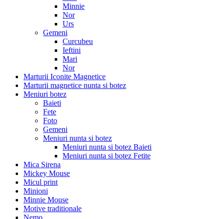
Minnie
Nor
Urs
Gemeni
Curcubeu
Ieftini
Mari
Nor
Marturii Iconite Magnetice
Marturii magnetice nunta si botez
Meniuri botez
Baieti
Fete
Foto
Gemeni
Meniuri nunta si botez
Meniuri nunta si botez Baieti
Meniuri nunta si botez Fetite
Mica Sirena
Mickey Mouse
Micul print
Minioni
Minnie Mouse
Motive traditionale
Nemo