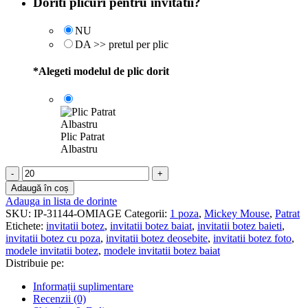
Doriti plicuri pentru invitatii?
NU
DA >> pretul per plic
*
Alegeti modelul de plic dorit
Plic Patrat
Albastru
Cantitate
Invitatii
Adaugă în coș
botez
Adauga in lista de dorinte
Mickey
SKU:
IP-31144-OMIAGE
Categorii:
1 poza
,
Mickey Mouse
,
Patrat
Mouse
Etichete:
invitatii botez
,
invitatii botez baiat
,
invitatii botez baieti
,
-
invitatii botez cu poza
,
invitatii botez deosebite
,
invitatii botez foto
,
Decupate
modele invitatii botez
,
modele invitatii botez baiat
-
Distribuie pe:
IBD-
17
Informații suplimentare
Recenzii (0)