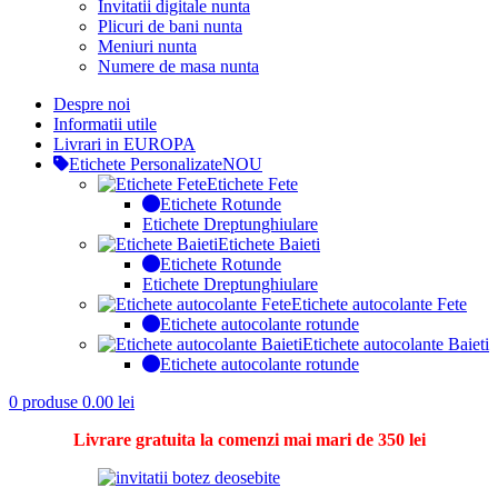
Invitatii digitale nunta
Plicuri de bani nunta
Meniuri nunta
Numere de masa nunta
Despre noi
Informatii utile
Livrari in EUROPA
Etichete Personalizate
NOU
Etichete Fete
Etichete Rotunde
Etichete Dreptunghiulare
Etichete Baieti
Etichete Rotunde
Etichete Dreptunghiulare
Etichete autocolante Fete
Etichete autocolante rotunde
Etichete autocolante Baieti
Etichete autocolante rotunde
0
produse
0.00
lei
Livrare gratuita la comenzi mai mari de 350 lei