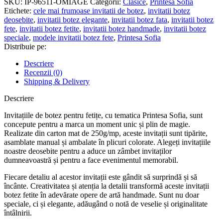
SKU:
IP-96511-OMIAGE
Categorii:
Clasice
,
Printesa Sofia
Sofia
Etichete:
cele mai frumoase invitatii de botez
,
invitatii botez
cu
deosebite
,
invitatii botez elegante
,
invitatii botez fata
,
invitatii botez
plic
fete
,
invitatii botez fetite
,
invitatii botez handmade
,
invitatii botez
Lila
speciale
,
modele invitatii botez fete
,
Printesa Sofia
-
Distribuie pe:
Clasice
-
Descriere
IBC-
Recenzii (0)
01
Shipping & Delivery
Descriere
Invitațiile de botez pentru fetițe, cu tematica Printesa Sofia, sunt
concepute pentru a marca un moment unic și plin de magie.
Realizate din carton mat de 250g/mp, aceste invitații sunt tipărite,
asamblate manual și ambalate în plicuri colorate. Alegeți invitațiile
noastre deosebite pentru a aduce un zâmbet invitaților
dumneavoastră și pentru a face evenimentul memorabil.
Fiecare detaliu al acestor invitații este gândit să surprindă și să
încânte. Creativitatea și atenția la detalii transformă aceste invitații
botez fetite în adevărate opere de artă handmade. Sunt nu doar
speciale, ci și elegante, adăugând o notă de veselie și originalitate
întâlnirii.