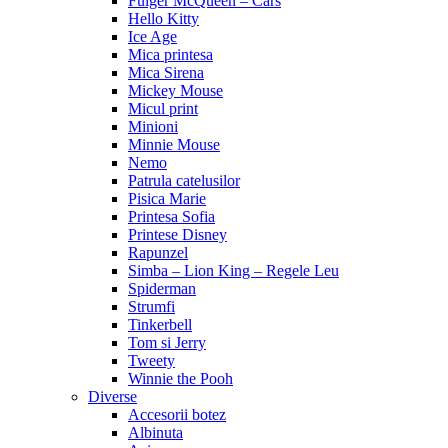
Fulger McQueen – Cars
Hello Kitty
Ice Age
Mica printesa
Mica Sirena
Mickey Mouse
Micul print
Minioni
Minnie Mouse
Nemo
Patrula catelusilor
Pisica Marie
Printesa Sofia
Printese Disney
Rapunzel
Simba – Lion King – Regele Leu
Spiderman
Strumfi
Tinkerbell
Tom si Jerry
Tweety
Winnie the Pooh
Diverse
Accesorii botez
Albinuta