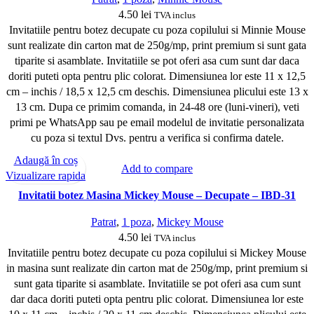
4.50
lei
TVA inclus
Invitatiile pentru botez decupate cu poza copilului si Minnie Mouse
sunt realizate din carton mat de 250g/mp, print premium si sunt gata
tiparite si asamblate. Invitatiile se pot oferi asa cum sunt dar daca
doriti puteti opta pentru plic colorat. Dimensiunea lor este 11 x 12,5
cm – inchis / 18,5 x 12,5 cm deschis. Dimensiunea plicului este 13 x
13 cm. Dupa ce primim comanda, in 24-48 ore (luni-vineri), veti
primi pe WhatsApp sau pe email modelul de invitatie personalizata
cu poza si textul Dvs. pentru a verifica si confirma datele.
Adaugă în coș
Add to compare
Vizualizare rapida
Invitatii botez Masina Mickey Mouse – Decupate – IBD-31
Patrat
,
1 poza
,
Mickey Mouse
4.50
lei
TVA inclus
Invitatiile pentru botez decupate cu poza copilului si Mickey Mouse
in masina sunt realizate din carton mat de 250g/mp, print premium si
sunt gata tiparite si asamblate. Invitatiile se pot oferi asa cum sunt
dar daca doriti puteti opta pentru plic colorat. Dimensiunea lor este