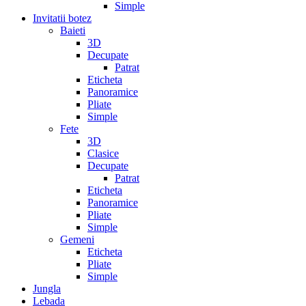
Simple
Invitatii botez
Baieti
3D
Decupate
Patrat
Eticheta
Panoramice
Pliate
Simple
Fete
3D
Clasice
Decupate
Patrat
Eticheta
Panoramice
Pliate
Simple
Gemeni
Eticheta
Pliate
Simple
Jungla
Lebada