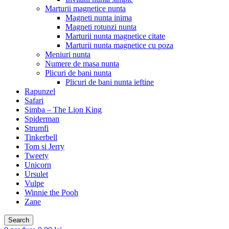
Marturii magnetice nunta
Magneti nunta inima
Magneti rotunzi nunta
Marturii nunta magnetice citate
Marturii nunta magnetice cu poza
Meniuri nunta
Numere de masa nunta
Plicuri de bani nunta
Plicuri de bani nunta ieftine
Rapunzel
Safari
Simba – The Lion King
Spiderman
Strumfi
Tinkerbell
Tom si Jerry
Tweety
Unicorn
Ursulet
Vulpe
Winnie the Pooh
Zane
Search