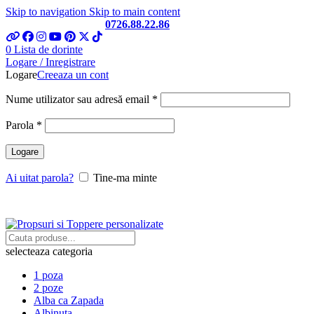
Skip to navigation
Skip to main content
Telefon si Whatsapp
0726.88.22.86
0
Lista de dorinte
Logare / Inregistrare
Logare
Creeaza un cont
Obligatoriu
Nume utilizator sau adresă email
*
Obligatoriu
Parola
*
Logare
Ai uitat parola?
Tine-ma minte
selecteaza categoria
1 poza
2 poze
Alba ca Zapada
Albinuta