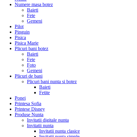
Numere masa botez
Baieti
Fete
Gemeni
Pilot
Pinguin
Pisica
Pisica Marie
Plicuri bani botez
Baieti
Fete
Foto
Gemeni
Plicuri de bani
Plicuri bani nunta si botez
Baieti
Fetite
Ponei
Printesa Sofia
Printese Disney
Produse Nunta
Invitatii digitale nunta
Invitatii nunta
Invitatii nunta clasice
Invitatii nunta simple