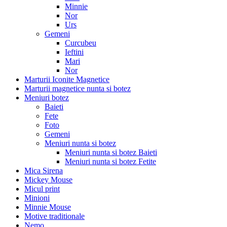
Minnie
Nor
Urs
Gemeni
Curcubeu
Ieftini
Mari
Nor
Marturii Iconite Magnetice
Marturii magnetice nunta si botez
Meniuri botez
Baieti
Fete
Foto
Gemeni
Meniuri nunta si botez
Meniuri nunta si botez Baieti
Meniuri nunta si botez Fetite
Mica Sirena
Mickey Mouse
Micul print
Minioni
Minnie Mouse
Motive traditionale
Nemo