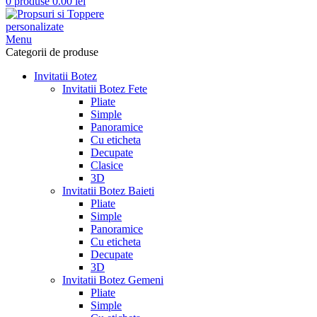
0
produse
0.00
lei
Menu
Categorii de produse
Invitatii Botez
Invitatii Botez Fete
Pliate
Simple
Panoramice
Cu eticheta
Decupate
Clasice
3D
Invitatii Botez Baieti
Pliate
Simple
Panoramice
Cu eticheta
Decupate
3D
Invitatii Botez Gemeni
Pliate
Simple