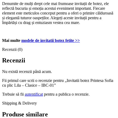
Denumite de mulți drept cele mai frumoase invitații de botez, ele
reflectă bucuria și emoția acestui eveniment important. Fiecare
element este meticulos conceput pentru a oferi o primire călduroasă
și elegantă tuturor oaspeților. Alegeți aceste invitații pentru a
împărtăși cu drag și entuziasm vestea cea mare.
Mai multe
modele de invitatii botez fetite >>
Recenzii (0)
Recenzii
Nu există recenzii până acum.
Fii primul care scrii o recenzie pentru „Invitatii botez Printesa Sofia
cu plic Lila – Clasice – IBC-01”
Trebuie să fii
autentificat
pentru a publica o recenzie.
Shipping & Delivery
Produse similare