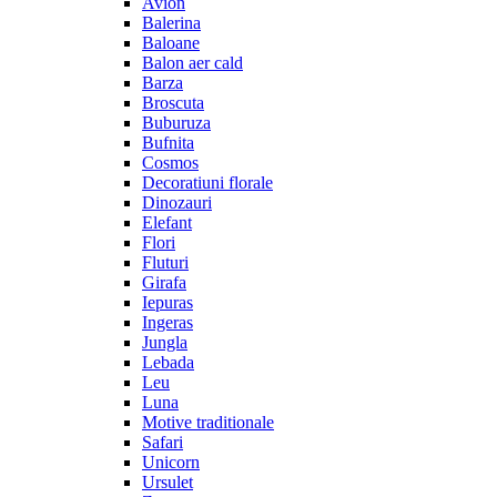
Avion
Balerina
Baloane
Balon aer cald
Barza
Broscuta
Buburuza
Bufnita
Cosmos
Decoratiuni florale
Dinozauri
Elefant
Flori
Fluturi
Girafa
Iepuras
Ingeras
Jungla
Lebada
Leu
Luna
Motive traditionale
Safari
Unicorn
Ursulet