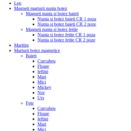
Leu
Magneti marturii nunta botez
Magneti nunta si botez baieti
Nunta si botez baieti CR 1 poza
Nunta si botez baieti CR 2 poze
Magneti nunta si botez fetite
Nunta si botez fetite CR 1 poza
Nunta si botez fetite CR 2 poze
Maritim
Marturii botez magnetice
Baieti
Curcubeu
Floare
Ieftini
Mari
Mici
Mickey
Nor
Urs
Fete
Curcubeu
Floare
Ieftini
Mari
Mici