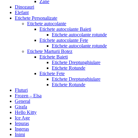
Zane
Dinozauri
Elefant
Etichete Personalizate
Etichete autocolante
Etichete autocolante Baieti
Etichete autocolante rotunde
Etichete autocolante Fete
Etichete autocolante rotunde
Etichete Marturii Botez
Etichete Baieti
Etichete Dreptunghiulare
Etichete Rotunde
Etichete Fete
Etichete Dreptunghiulare
Etichete Rotunde
Fluturi
Frozen – Elsa
General
Girafa
Hello Kitty
Ice Age
Iepuras
Ingeras
Inimi