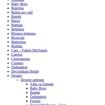
Baby Boss
Balerina
Balon aer cald
Bambi
Barza
Batman
Bebelusi
Broasca testoasa
Broscuta
Buburuza
Bufnita
Cars – Fulger McQueen
Catelus
Cenusareasa
Cosmos
Dalmatieni
Decoratiuni florale
Design
Desene animate
Alba ca Zapada
Baby Boss
Bambi
Dalmatieni
Frozen