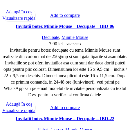
Adaugă în coș
Add to compare
Vizualizare rapida
Invitatii botez Minnie Mouse – Decupate – IBD-06
Decupate
,
Minnie Mouse
3.90
lei
TVA inclus
Invitatiile pentru botez decupate cu tema Minnie Mouse sunt
realizate din carton mat de 250g/mp si sunt gata tiparite si asamblate.
Invitatiile se pot oferi invitatilor asa cum sunt dar daca doriti puteti
opta pentru plic colorat. Dimensiunea lor este 15 x 9,5 cm – inchis /
22 x 9,5 cm deschis. Dimensiunea plicului este 16 x 11,5 cm. Dupa
ce primim comanda, in 24-48 ore (luni-vineri), veti primi pe
WhatsApp sau pe email modelul de invitatie personalizata cu textul
Dvs. pentru a verifica si confirma datele.
Adaugă în coș
Add to compare
Vizualizare rapida
Invitatii botez Minnie Mouse – Decupate – IBD-22
Patrat
,
1 poza
,
Minnie Mouse