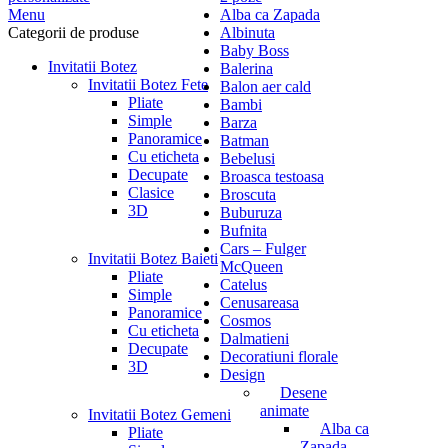
Menu
Alba ca Zapada
Categorii de produse
Albinuta
Baby Boss
Invitatii Botez
Balerina
Invitatii Botez Fete
Balon aer cald
Pliate
Bambi
Simple
Barza
Panoramice
Batman
Cu eticheta
Bebelusi
Decupate
Broasca testoasa
Clasice
Broscuta
3D
Buburuza
Bufnita
Cars – Fulger
Invitatii Botez Baieti
McQueen
Pliate
Catelus
Simple
Cenusareasa
Panoramice
Cosmos
Cu eticheta
Dalmatieni
Decupate
Decoratiuni florale
3D
Design
Desene
animate
Invitatii Botez Gemeni
Alba ca
Pliate
Zapada