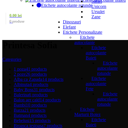
Etichete autocolante Baieti
Safari
Etichete autocolante rotunde
Unicorn
Ursulet
0.00
lei
Zane
0
produse
Dinozauri
Elefant
Etichete Personalizate
Etichete
autocolante
Printesa Sofia
Etichete
autocolante
Baieti
Categories
Etichete
autocolante
1 poza
41 products
rotunde
2 poze
26 products
Etichete
Alba ca Zapada
14 products
autocolante
Albinuta
4 products
Fete
Baby Boss
31 products
Etichete
Balerina
6 products
autocolante
Balon aer cald
14 products
rotunde
Bambi
10 products
Etichete
Barza
21 products
Marturii Botez
Batman
4 products
Etichete
Bebelusi
15 products
Baieti
Broasca testoasa
7 products