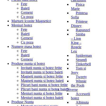
catelusilor
Fete
Pisica
Baieti
Marie
Gemeni
Printesa
Cu poza
Sofia
Marturii Iconite Magnetice
Printese
Meniuri botez
Disney
Fete
Rapunzel
Baieti
Simba
Gemeni
– Lion
Cu poza
King –
Numere masa botez
Regele
Fete
Leu
Baieti
Spiderman
Gemeni
Strumfi
Produse nunta si botez
Tinkerbell
Invitatii nunta si botez fetite
Tom si
Invitatii nunta si botez baieti
Jerry
Magneti nunta si botez fetite
Tweety
Magneti nunta si botez baieti
Winnie
Plicuri bani nunta si botez fetite
the Pooh
Plicuri bani nunta si botez baieti
Diverse
Meniuri nunta si botez fetite
Accesorii
Meniuri nunta si botez baieti
botez
Produse Nunta
Albinuta