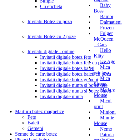
Simple
Baby
Cu eticheta
Boss
Bambi
Invitatii Botez cu poza
Dalmatieni
Frozen
Fulger
Invitatii Botez cu 2 poze
McQueen
– Cars
Hello
Invitatii digitale - online
Kitty
Invitatii digitale botez fete
Ice Age
Invitatii digitale botez fete cu poza
Mica
Invitatii digitale botez baieti
printesa
Invitatii digitale botez baieti cu poza
Mica
Invitatii digitale botez gemeni
Sirena
Invitatii digitale nunta si botez fete
Mickey
Invitatii digitale nunta si botez baieti
Mouse
Invitatii digitale nunta
Micul
print
Marturii botez magnetice
Minioni
Fete
Minnie
Baieti
Mouse
Gemeni
Nemo
Semne de carte botez
Patrula
Plicuri bani botez