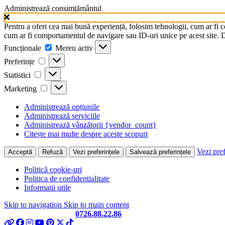
Administrează consimțământul
Pentru a oferi cea mai bună experiență, folosim tehnologii, cum ar fi 
cum ar fi comportamentul de navigare sau ID-uri unice pe acest site. Da
Funcționale
Funcționale
Mereu activ
Preferințe
Preferințe
Statistici
Statistici
Marketing
Marketing
Administrează opțiunile
Administrează serviciile
Administrează vânzătorii {vendor_count}
Citește mai multe despre aceste scopuri
Vezi pref
Acceptă
Refuză
Vezi preferințele
Salvează preferințele
Politică cookie-uri
Politica de confidentialitate
Informatii utile
Skip to navigation
Skip to main content
Telefon si Whatsapp
0726.88.22.86