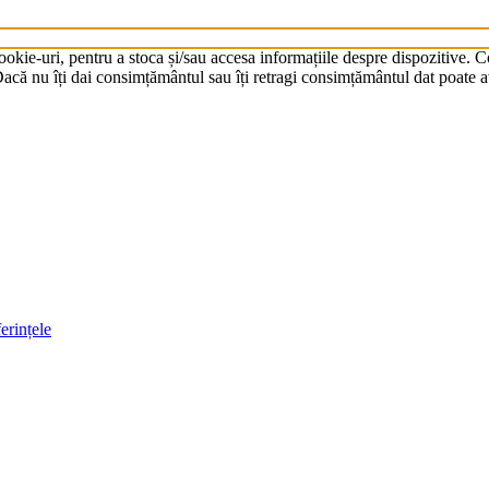
cookie-uri, pentru a stoca și/sau accesa informațiile despre dispozitive.
că nu îți dai consimțământul sau îți retragi consimțământul dat poate av
erințele