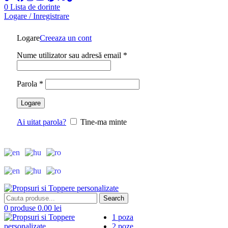
0
Lista de dorinte
Logare / Inregistrare
Logare
Creeaza un cont
Obligatoriu
Nume utilizator sau adresă email
*
Obligatoriu
Parola
*
Logare
Ai uitat parola?
Tine-ma minte
Search
0
produse
0.00
lei
1 poza
2 poze