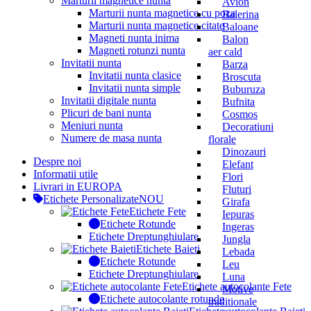
Marturii magnetice nunta
Avion
Marturii nunta magnetice cu poza
Balerina
Marturii nunta magnetice citate
Baloane
Magneti nunta inima
Balon
Magneti rotunzi nunta
aer cald
Invitatii nunta
Barza
Invitatii nunta clasice
Broscuta
Invitatii nunta simple
Buburuza
Invitatii digitale nunta
Bufnita
Plicuri de bani nunta
Cosmos
Meniuri nunta
Decoratiuni
Numere de masa nunta
florale
Dinozauri
Despre noi
Elefant
Informatii utile
Flori
Livrari in EUROPA
Fluturi
Etichete Personalizate
NOU
Girafa
Etichete Fete
Iepuras
Etichete Rotunde
Ingeras
Etichete Dreptunghiulare
Jungla
Etichete Baieti
Lebada
Etichete Rotunde
Leu
Etichete Dreptunghiulare
Luna
Etichete autocolante Fete
Motive
Etichete autocolante rotunde
traditionale