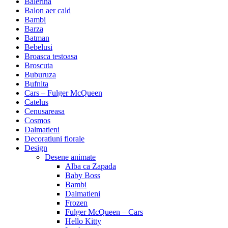
Balerina
Balon aer cald
Bambi
Barza
Batman
Bebelusi
Broasca testoasa
Broscuta
Buburuza
Bufnita
Cars – Fulger McQueen
Catelus
Cenusareasa
Cosmos
Dalmatieni
Decoratiuni florale
Design
Desene animate
Alba ca Zapada
Baby Boss
Bambi
Dalmatieni
Frozen
Fulger McQueen – Cars
Hello Kitty