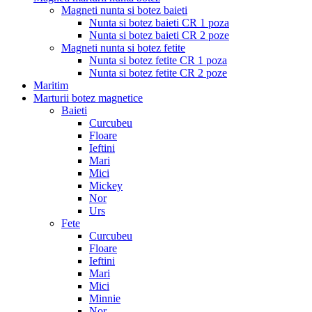
Magneti nunta si botez baieti
Nunta si botez baieti CR 1 poza
Nunta si botez baieti CR 2 poze
Magneti nunta si botez fetite
Nunta si botez fetite CR 1 poza
Nunta si botez fetite CR 2 poze
Maritim
Marturii botez magnetice
Baieti
Curcubeu
Floare
Ieftini
Mari
Mici
Mickey
Nor
Urs
Fete
Curcubeu
Floare
Ieftini
Mari
Mici
Minnie
Nor