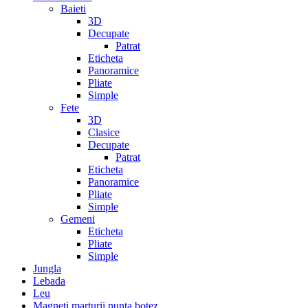
Baieti
3D
Decupate
Patrat
Eticheta
Panoramice
Pliate
Simple
Fete
3D
Clasice
Decupate
Patrat
Eticheta
Panoramice
Pliate
Simple
Gemeni
Eticheta
Pliate
Simple
Jungla
Lebada
Leu
Magneti marturii nunta botez