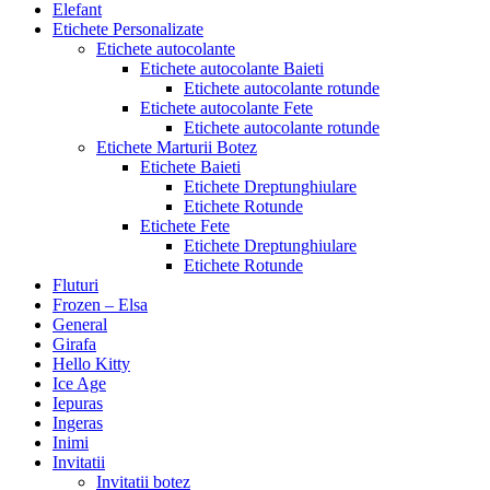
Elefant
Etichete Personalizate
Etichete autocolante
Etichete autocolante Baieti
Etichete autocolante rotunde
Etichete autocolante Fete
Etichete autocolante rotunde
Etichete Marturii Botez
Etichete Baieti
Etichete Dreptunghiulare
Etichete Rotunde
Etichete Fete
Etichete Dreptunghiulare
Etichete Rotunde
Fluturi
Frozen – Elsa
General
Girafa
Hello Kitty
Ice Age
Iepuras
Ingeras
Inimi
Invitatii
Invitatii botez