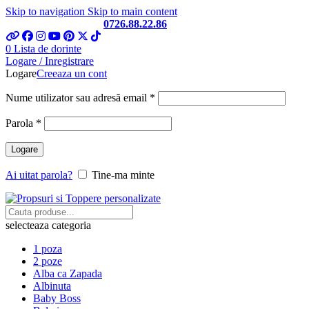
Skip to navigation
Skip to main content
Telefon si Whatsapp
0726.88.22.86
0
Lista de dorinte
Logare / Inregistrare
Logare
Creeaza un cont
Obligatoriu
Nume utilizator sau adresă email
*
Obligatoriu
Parola
*
Logare
Ai uitat parola?
Tine-ma minte
selecteaza categoria
1 poza
2 poze
Alba ca Zapada
Albinuta
Baby Boss