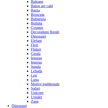
Baloane
Balon aer cald
Barza
Broscuta
Buburuza
Bufnita
Cosmos
Decoratiuni florale
Dinozauri
Elefant
Flori
Fluturi
Girafa
Iepuras
Ingeras
Jungla
Lebada
Leu
Luna
Motive traditionale
Safari
Unicorn
Ursulet
Zane
Dinozauri