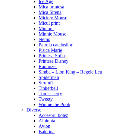
Ice Age
Mica printesa
Mica Sirena
Mickey Mouse
Micul print
Minioni
Minnie Mouse
Nemo
Patrula catelusilor
Pisica Marie
Printesa Sofia
Printese Disney
Rapunzel
Simba – Lion King – Regele Leu
Spiderman
Strumfi
Tinkerbell
Tom si Jerry
Tweety
Winnie the Pooh
Diverse
Accesorii botez
Albinuta
Avion
Balerina