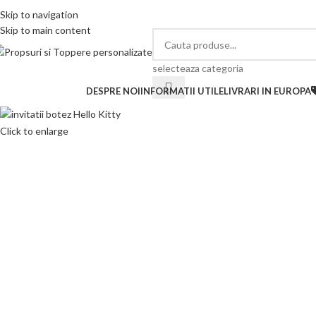
elefon si Whatsapp
Skip to navigation
0726.88.22.86
Skip to main content
selecteaza categoria
ategorii de produse
DESPRE NOI
INFORMATII UTILE
LIVRARI IN EUROPA
Click to enlarge