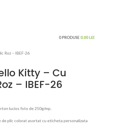
LOGARE / INREGISTRARE
0
PRODUSE
0.00
LEI
plic Roz – IBEF-26
ello Kitty – Cu
 Roz – IBEF-26
carton lucios foto de 250g/mp.
ite de plic colorat asortat cu eticheta personalizata