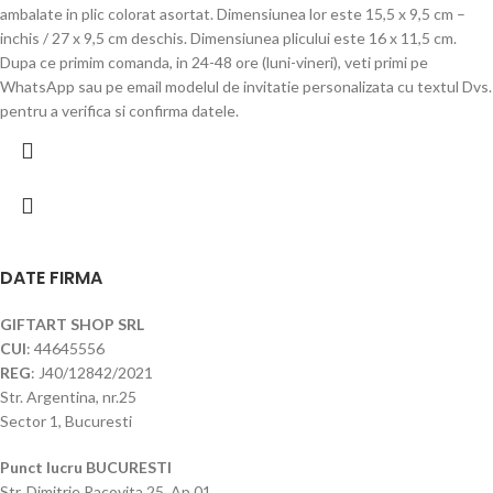
ambalate in plic colorat asortat. Dimensiunea lor este 15,5 x 9,5 cm –
inchis / 27 x 9,5 cm deschis. Dimensiunea plicului este 16 x 11,5 cm.
Dupa ce primim comanda, in 24-48 ore (luni-vineri), veti primi pe
WhatsApp sau pe email modelul de invitatie personalizata cu textul Dvs.
pentru a verifica si confirma datele.
DATE FIRMA
GIFTART SHOP SRL
CUI
: 44645556
REG
: J40/12842/2021
Str. Argentina, nr.25
Sector 1, Bucuresti
Punct lucru BUCURESTI
Str. Dimitrie Racovita 25, Ap.01