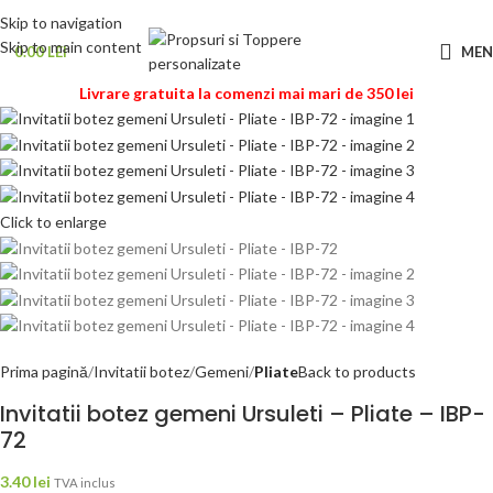
Skip to navigation
Skip to main content
0.00
LEI
ME
Livrare gratuita la comenzi mai mari de 350 lei
Click to enlarge
Prima pagină
Invitatii botez
Gemeni
Pliate
Back to products
Invitatii botez gemeni Ursuleti – Pliate – IBP-
72
3.40
lei
TVA inclus