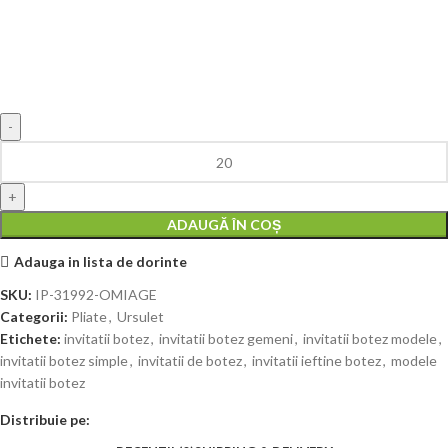
ADAUGĂ ÎN COȘ
Adauga in lista de dorinte
SKU:
IP-31992-OMIAGE
Categorii:
Pliate
,
Ursulet
Etichete:
invitatii botez
,
invitatii botez gemeni
,
invitatii botez modele
,
invitatii botez simple
,
invitatii de botez
,
invitatii ieftine botez
,
modele
invitatii botez
Distribuie pe: