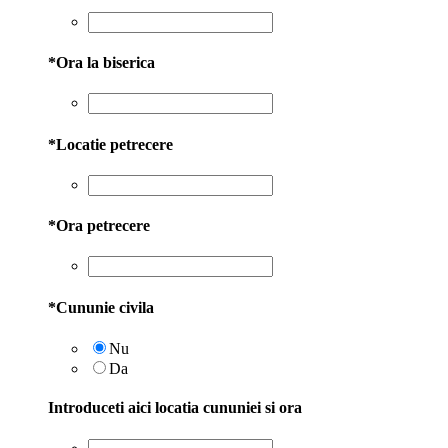
*
Ora la biserica
*
Locatie petrecere
*
Ora petrecere
*
Cununie civila
Nu
Da
Introduceti aici locatia cununiei si ora