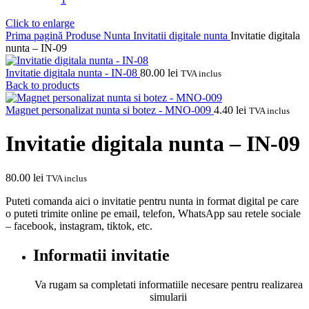
Click to enlarge
Prima pagină
Produse Nunta
Invitatii digitale nunta
Invitatie digitala
nunta – IN-09
Invitatie digitala nunta - IN-08
80.00
lei
TVA inclus
Back to products
Magnet personalizat nunta si botez - MNO-009
4.40
lei
TVA inclus
Invitatie digitala nunta – IN-09
80.00
lei
TVA inclus
Puteti comanda aici o invitatie pentru nunta in format digital pe care
o puteti trimite online pe email, telefon, WhatsApp sau retele sociale
– facebook, instagram, tiktok, etc.
Informatii invitatie
Va rugam sa completati informatiile necesare pentru realizarea
simularii