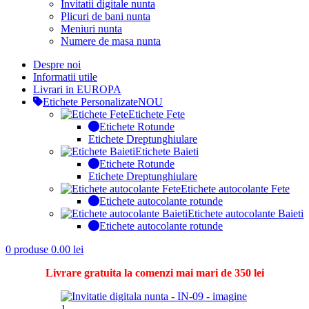
Invitatii digitale nunta
Plicuri de bani nunta
Meniuri nunta
Numere de masa nunta
Despre noi
Informatii utile
Livrari in EUROPA
Etichete Personalizate
NOU
Etichete Fete
Etichete Rotunde
Etichete Dreptunghiulare
Etichete Baieti
Etichete Rotunde
Etichete Dreptunghiulare
Etichete autocolante Fete
Etichete autocolante rotunde
Etichete autocolante Baieti
Etichete autocolante rotunde
0
produse
0.00
lei
Livrare gratuita la comenzi mai mari de 350 lei