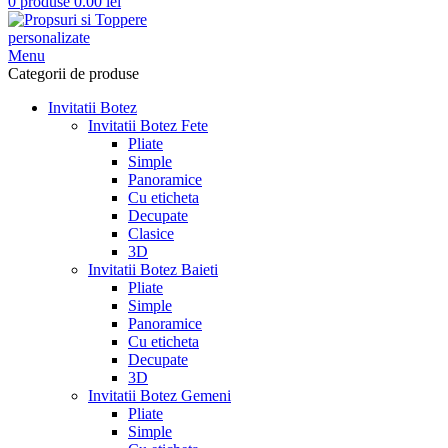
0
produse
0.00
lei
Menu
Categorii de produse
Invitatii Botez
Invitatii Botez Fete
Pliate
Simple
Panoramice
Cu eticheta
Decupate
Clasice
3D
Invitatii Botez Baieti
Pliate
Simple
Panoramice
Cu eticheta
Decupate
3D
Invitatii Botez Gemeni
Pliate
Simple