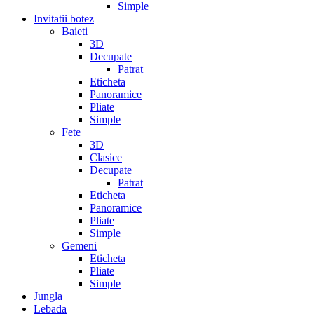
Simple
Invitatii botez
Baieti
3D
Decupate
Patrat
Eticheta
Panoramice
Pliate
Simple
Fete
3D
Clasice
Decupate
Patrat
Eticheta
Panoramice
Pliate
Simple
Gemeni
Eticheta
Pliate
Simple
Jungla
Lebada