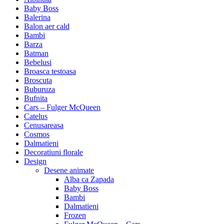
Baby Boss
Balerina
Balon aer cald
Bambi
Barza
Batman
Bebelusi
Broasca testoasa
Broscuta
Buburuza
Bufnita
Cars – Fulger McQueen
Catelus
Cenusareasa
Cosmos
Dalmatieni
Decoratiuni florale
Design
Desene animate
Alba ca Zapada
Baby Boss
Bambi
Dalmatieni
Frozen