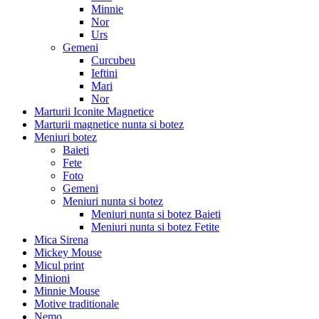
Minnie
Nor
Urs
Gemeni
Curcubeu
Ieftini
Mari
Nor
Marturii Iconite Magnetice
Marturii magnetice nunta si botez
Meniuri botez
Baieti
Fete
Foto
Gemeni
Meniuri nunta si botez
Meniuri nunta si botez Baieti
Meniuri nunta si botez Fetite
Mica Sirena
Mickey Mouse
Micul print
Minioni
Minnie Mouse
Motive traditionale
Nemo