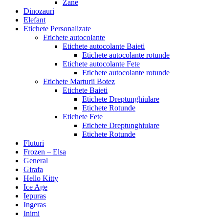
Zane
Dinozauri
Elefant
Etichete Personalizate
Etichete autocolante
Etichete autocolante Baieti
Etichete autocolante rotunde
Etichete autocolante Fete
Etichete autocolante rotunde
Etichete Marturii Botez
Etichete Baieti
Etichete Dreptunghiulare
Etichete Rotunde
Etichete Fete
Etichete Dreptunghiulare
Etichete Rotunde
Fluturi
Frozen – Elsa
General
Girafa
Hello Kitty
Ice Age
Iepuras
Ingeras
Inimi