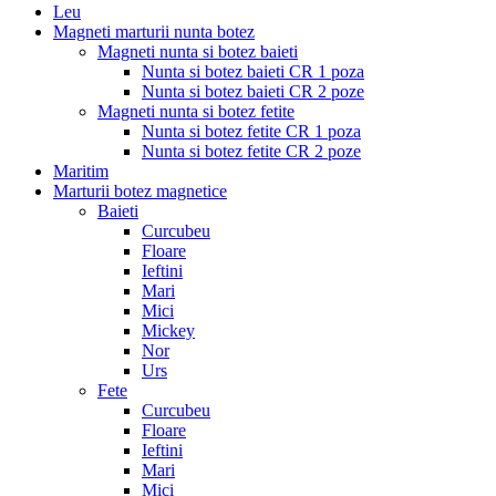
Leu
Magneti marturii nunta botez
Magneti nunta si botez baieti
Nunta si botez baieti CR 1 poza
Nunta si botez baieti CR 2 poze
Magneti nunta si botez fetite
Nunta si botez fetite CR 1 poza
Nunta si botez fetite CR 2 poze
Maritim
Marturii botez magnetice
Baieti
Curcubeu
Floare
Ieftini
Mari
Mici
Mickey
Nor
Urs
Fete
Curcubeu
Floare
Ieftini
Mari
Mici