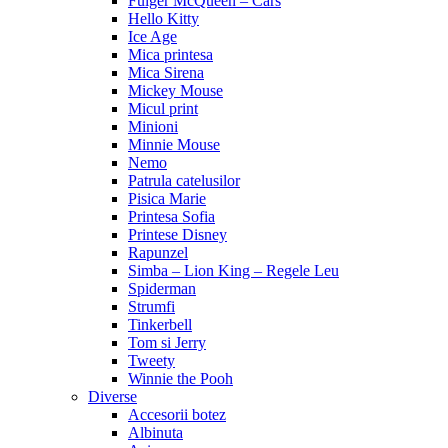
Fulger McQueen – Cars
Hello Kitty
Ice Age
Mica printesa
Mica Sirena
Mickey Mouse
Micul print
Minioni
Minnie Mouse
Nemo
Patrula catelusilor
Pisica Marie
Printesa Sofia
Printese Disney
Rapunzel
Simba – Lion King – Regele Leu
Spiderman
Strumfi
Tinkerbell
Tom si Jerry
Tweety
Winnie the Pooh
Diverse
Accesorii botez
Albinuta