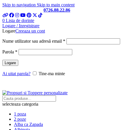
Skip to navigation
Skip to main content
Telefon si Whatsapp
0726.88.22.86
0
Lista de dorinte
Logare / Inregistrare
Logare
Creeaza un cont
Obligatoriu
Nume utilizator sau adresă email
*
Obligatoriu
Parola
*
Logare
Ai uitat parola?
Tine-ma minte
selecteaza categoria
1 poza
2 poze
Alba ca Zapada
Albinuta