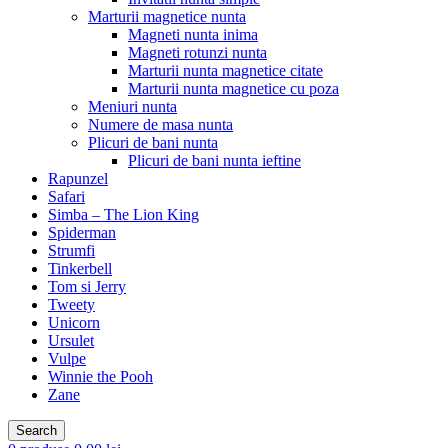
Marturii magnetice nunta
Magneti nunta inima
Magneti rotunzi nunta
Marturii nunta magnetice citate
Marturii nunta magnetice cu poza
Meniuri nunta
Numere de masa nunta
Plicuri de bani nunta
Plicuri de bani nunta ieftine
Rapunzel
Safari
Simba – The Lion King
Spiderman
Strumfi
Tinkerbell
Tom si Jerry
Tweety
Unicorn
Ursulet
Vulpe
Winnie the Pooh
Zane
Search