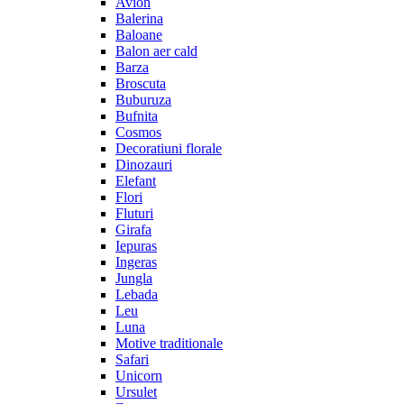
Avion
Balerina
Baloane
Balon aer cald
Barza
Broscuta
Buburuza
Bufnita
Cosmos
Decoratiuni florale
Dinozauri
Elefant
Flori
Fluturi
Girafa
Iepuras
Ingeras
Jungla
Lebada
Leu
Luna
Motive traditionale
Safari
Unicorn
Ursulet