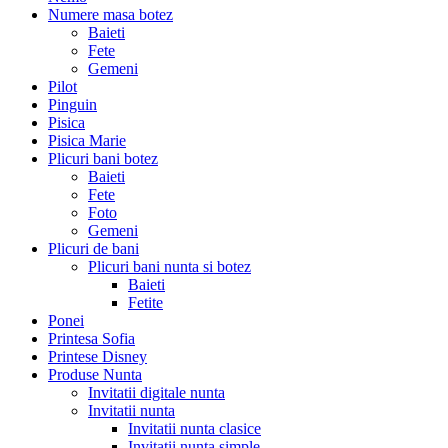
Numere masa botez
Baieti
Fete
Gemeni
Pilot
Pinguin
Pisica
Pisica Marie
Plicuri bani botez
Baieti
Fete
Foto
Gemeni
Plicuri de bani
Plicuri bani nunta si botez
Baieti
Fetite
Ponei
Printesa Sofia
Printese Disney
Produse Nunta
Invitatii digitale nunta
Invitatii nunta
Invitatii nunta clasice
Invitatii nunta simple