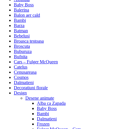
Baby Boss
Balerina
Balon aer cald
Bambi
Barza
Batman
Bebelusi
Broasca testoasa
Broscuta
Buburuza
Bufnita
Cars – Fulger McQueen
Catelus
Cenusareasa
Cosmos
Dalmatieni
Decoratiuni florale
Design
Desene animate
Alba ca Zapada
Baby Boss
Bambi
Dalmatieni
Frozen