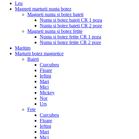
Leu
Magneti marturii nunta botez
Magneti nunta si botez baieti
Nunta si botez baieti CR 1 poza
Nunta si botez baieti CR 2 poze
Magneti nunta si botez fetite
Nunta si botez fetite CR 1 poza
Nunta si botez fetite CR 2 poze
Maritim
Marturii botez magnetice
Baieti
Curcubeu
Floare
Ieftini
Mari
Mici
Mickey
Nor
Urs
Fete
Curcubeu
Floare
Ieftini
Mari
Mici