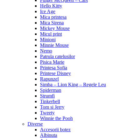
Fulger McQueen – Cars
Hello Kitty
Ice Age
Mica printesa
Mica Sirena
Mickey Mouse
Micul print
Minioni
Minnie Mouse
Nemo
Patrula catelusilor
Pisica Marie
Printesa Sofia
Printese Disney
Rapunzel
Simba – Lion King – Regele Leu
Spiderman
Strumfi
Tinkerbell
Tom si Jerry
Tweety
Winnie the Pooh
Diverse
Accesorii botez
Albinuta