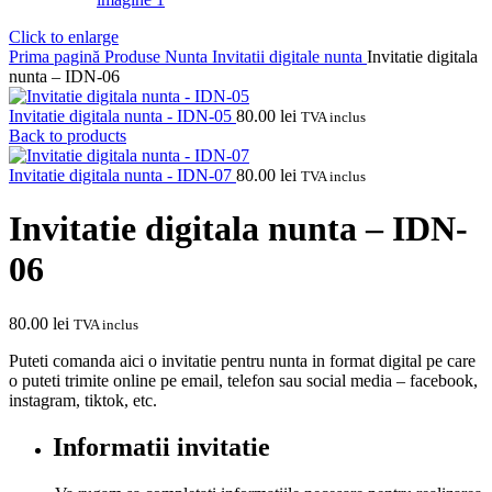
Click to enlarge
Prima pagină
Produse Nunta
Invitatii digitale nunta
Invitatie digitala
nunta – IDN-06
Invitatie digitala nunta - IDN-05
80.00
lei
TVA inclus
Back to products
Invitatie digitala nunta - IDN-07
80.00
lei
TVA inclus
Invitatie digitala nunta – IDN-
06
80.00
lei
TVA inclus
Puteti comanda aici o invitatie pentru nunta in format digital pe care
o puteti trimite online pe email, telefon sau social media – facebook,
instagram, tiktok, etc.
Informatii invitatie