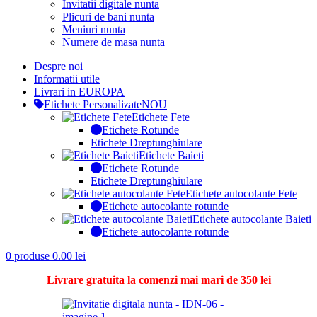
Invitatii digitale nunta
Plicuri de bani nunta
Meniuri nunta
Numere de masa nunta
Despre noi
Informatii utile
Livrari in EUROPA
Etichete Personalizate
NOU
Etichete Fete
Etichete Rotunde
Etichete Dreptunghiulare
Etichete Baieti
Etichete Rotunde
Etichete Dreptunghiulare
Etichete autocolante Fete
Etichete autocolante rotunde
Etichete autocolante Baieti
Etichete autocolante rotunde
0
produse
0.00
lei
Livrare gratuita la comenzi mai mari de 350 lei