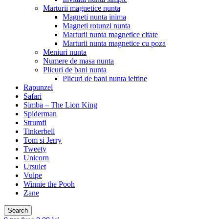
Marturii magnetice nunta
Magneti nunta inima
Magneti rotunzi nunta
Marturii nunta magnetice citate
Marturii nunta magnetice cu poza
Meniuri nunta
Numere de masa nunta
Plicuri de bani nunta
Plicuri de bani nunta ieftine
Rapunzel
Safari
Simba – The Lion King
Spiderman
Strumfi
Tinkerbell
Tom si Jerry
Tweety
Unicorn
Ursulet
Vulpe
Winnie the Pooh
Zane
Search