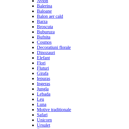
Avion
Balerina
Baloane
Balon aer cald
Barza
Broscuta
Buburuza
Bufnita
Cosmos
Decoratiuni florale
Dinozauri
Elefant
Flori
Fluturi
Girafa
Iepuras
Ingeras
Jungla
Lebada
Leu
Luna
Motive traditionale
Safari
Unicorn
Ursulet