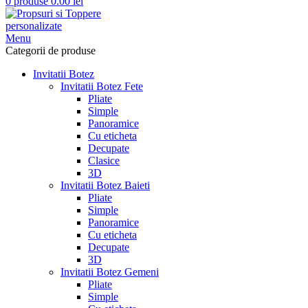
0
produse
0.00
lei
Menu
Categorii de produse
Invitatii Botez
Invitatii Botez Fete
Pliate
Simple
Panoramice
Cu eticheta
Decupate
Clasice
3D
Invitatii Botez Baieti
Pliate
Simple
Panoramice
Cu eticheta
Decupate
3D
Invitatii Botez Gemeni
Pliate
Simple