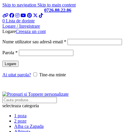
Skip to navigation
Skip to main content
Telefon si Whatsapp
0726.88.22.86
0
Lista de dorinte
Logare / Inregistrare
Logare
Creeaza un cont
Obligatoriu
Nume utilizator sau adresă email
*
Obligatoriu
Parola
*
Logare
Ai uitat parola?
Tine-ma minte
selecteaza categoria
1 poza
2 poze
Alba ca Zapada
Albinuta