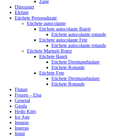
Zane
Dinozauri
Elefant
Etichete Personalizate
Etichete autocolante
Etichete autocolante Baieti
Etichete autocolante rotunde
Etichete autocolante Fete
Etichete autocolante rotunde
Etichete Marturii Botez
Etichete Baieti
Etichete Dreptunghiulare
Etichete Rotunde
Etichete Fete
Etichete Dreptunghiulare
Etichete Rotunde
Fluturi
Frozen – Elsa
General
Girafa
Hello Kitty
Ice Age
Iepuras
Ingeras
Inimi