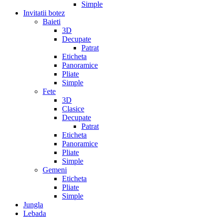
Simple
Invitatii botez
Baieti
3D
Decupate
Patrat
Eticheta
Panoramice
Pliate
Simple
Fete
3D
Clasice
Decupate
Patrat
Eticheta
Panoramice
Pliate
Simple
Gemeni
Eticheta
Pliate
Simple
Jungla
Lebada