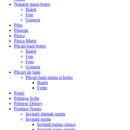
Numere masa botez
Baieti
Fete
Gemeni
Pilot
Pinguin
Pisica
Pisica Marie
Plicuri bani botez
Baieti
Fete
Foto
Gemeni
Plicuri de bani
Plicuri bani nunta si botez
Baieti
Fetite
Ponei
Printesa Sofia
Printese Disney
Produse Nunta
Invitatii digitale nunta
Invitatii nunta
Invitatii nunta clasice
Invitatii nunta simple