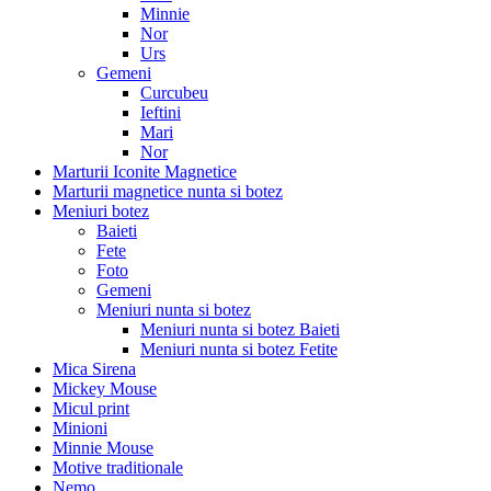
Minnie
Nor
Urs
Gemeni
Curcubeu
Ieftini
Mari
Nor
Marturii Iconite Magnetice
Marturii magnetice nunta si botez
Meniuri botez
Baieti
Fete
Foto
Gemeni
Meniuri nunta si botez
Meniuri nunta si botez Baieti
Meniuri nunta si botez Fetite
Mica Sirena
Mickey Mouse
Micul print
Minioni
Minnie Mouse
Motive traditionale
Nemo