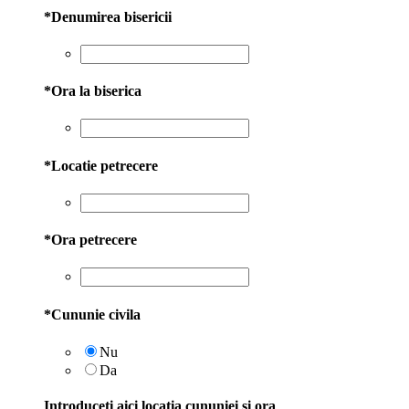
*
Denumirea bisericii
*
Ora la biserica
*
Locatie petrecere
*
Ora petrecere
*
Cununie civila
Nu
Da
Introduceti aici locatia cununiei si ora