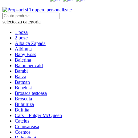
selecteaza categoria
1 poza
2 poze
Alba ca Zapada
Albinuta
Baby Boss
Balerina
Balon aer cald
Bambi
Barza
Batman
Bebelusi
Broasca testoasa
Broscuta
Buburuza
Bufnita
Cars – Fulger McQueen
Catelus
Cenusareasa
Cosmos
Dalmatieni