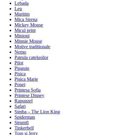
Lebada
Leu
Maritim
Mica Sirena
Mickey Mouse
Micul print
Minioni
Minnie Mouse
Motive traditionale
Nemo
Patrula catelusilor
Pilot
Pinguin
Pisica
Pisica Marie
Ponei
Printesa Sofia
Printese Disney
Rapunzel
Safari
Simba – The Lion King
Spiderman
Strumfi
Tinkerbell
Tom si Jerry