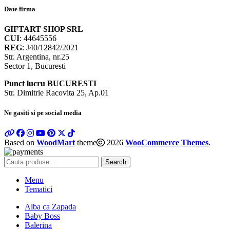
Date firma
GIFTART SHOP SRL
CUI
: 44645556
REG
: J40/12842/2021
Str. Argentina, nr.25
Sector 1, Bucuresti
Punct lucru BUCURESTI
Str. Dimitrie Racovita 25, Ap.01
Ne gasiti si pe social media
Based on
WoodMart
theme
2026
WooCommerce Themes
.
Search
Menu
Tematici
Alba ca Zapada
Baby Boss
Balerina