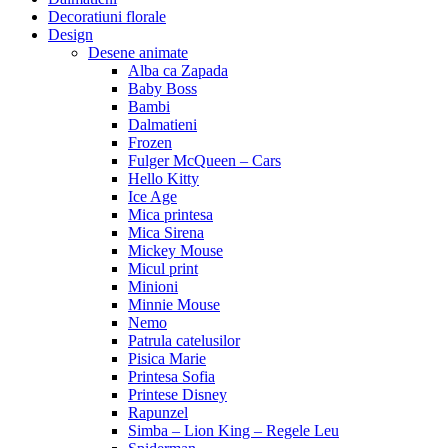
Decoratiuni florale
Design
Desene animate
Alba ca Zapada
Baby Boss
Bambi
Dalmatieni
Frozen
Fulger McQueen – Cars
Hello Kitty
Ice Age
Mica printesa
Mica Sirena
Mickey Mouse
Micul print
Minioni
Minnie Mouse
Nemo
Patrula catelusilor
Pisica Marie
Printesa Sofia
Printese Disney
Rapunzel
Simba – Lion King – Regele Leu