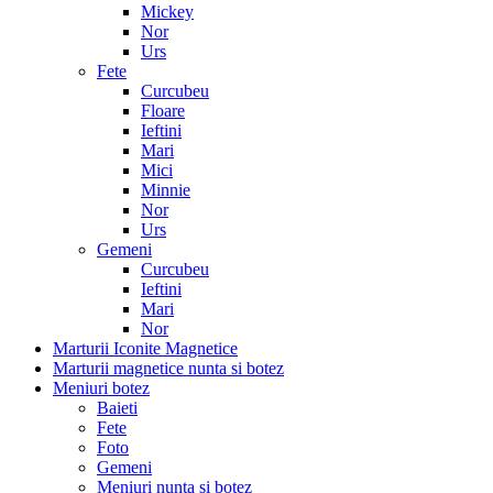
Mickey
Nor
Urs
Fete
Curcubeu
Floare
Ieftini
Mari
Mici
Minnie
Nor
Urs
Gemeni
Curcubeu
Ieftini
Mari
Nor
Marturii Iconite Magnetice
Marturii magnetice nunta si botez
Meniuri botez
Baieti
Fete
Foto
Gemeni
Meniuri nunta si botez