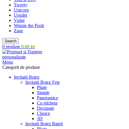
Tweety
Unicorn
Ursulet
Vulpe
Winnie the Pooh
Zane
Search
0
produse
0.00
lei
Menu
Categorii de produse
Invitatii Botez
Invitatii Botez Fete
Pliate
Simple
Panoramice
Cu eticheta
Decupate
Clasice
3D
Invitatii Botez Baieti
Pliate