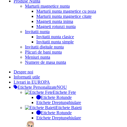
Produse Nunta
Marturii magnetice nunta
Marturii nunta magnetice cu poza
Marturii nunta magnetice citate
Magneti nunta inima
Magneti rotunzi nunta
Invitatii nunta
Invitatii nunta clasice
Invitatii nunta simple
Invitatii digitale nunta
Plicuri de bani nunta
Meniuri nunta
Numere de masa nunta
Despre noi
Informatii utile
Livrari in EUROPA
Etichete Personalizate
NOU
Etichete Fete
Etichete Rotunde
Etichete Dreptunghiulare
Etichete Baieti
Etichete Rotunde
Etichete Dreptunghiulare