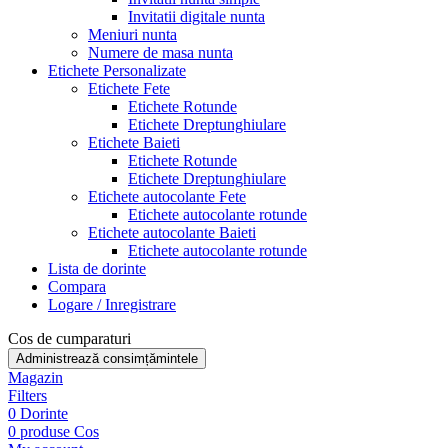
Invitatii digitale nunta
Meniuri nunta
Numere de masa nunta
Etichete Personalizate
Etichete Fete
Etichete Rotunde
Etichete Dreptunghiulare
Etichete Baieti
Etichete Rotunde
Etichete Dreptunghiulare
Etichete autocolante Fete
Etichete autocolante rotunde
Etichete autocolante Baieti
Etichete autocolante rotunde
Lista de dorinte
Compara
Logare / Inregistrare
Cos de cumparaturi
Administrează consimțămintele
Magazin
Filters
0
Dorinte
0
produse
Cos