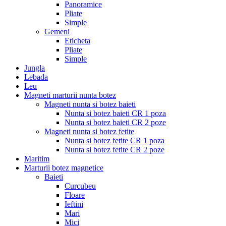
Panoramice
Pliate
Simple
Gemeni
Eticheta
Pliate
Simple
Jungla
Lebada
Leu
Magneti marturii nunta botez
Magneti nunta si botez baieti
Nunta si botez baieti CR 1 poza
Nunta si botez baieti CR 2 poze
Magneti nunta si botez fetite
Nunta si botez fetite CR 1 poza
Nunta si botez fetite CR 2 poze
Maritim
Marturii botez magnetice
Baieti
Curcubeu
Floare
Ieftini
Mari
Mici