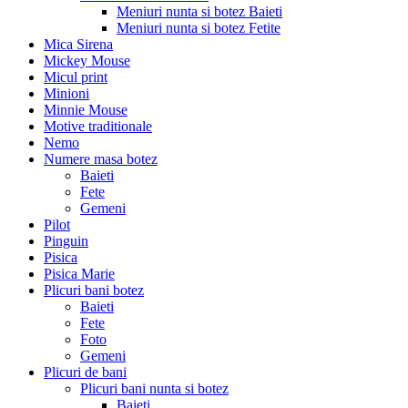
Meniuri nunta si botez Baieti
Meniuri nunta si botez Fetite
Mica Sirena
Mickey Mouse
Micul print
Minioni
Minnie Mouse
Motive traditionale
Nemo
Numere masa botez
Baieti
Fete
Gemeni
Pilot
Pinguin
Pisica
Pisica Marie
Plicuri bani botez
Baieti
Fete
Foto
Gemeni
Plicuri de bani
Plicuri bani nunta si botez
Baieti