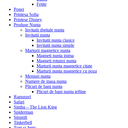
Fetite
Ponei
Printesa Sofia
Printese Disney
Produse Nunta
Invitatii digitale nunta
Invitatii nunta
Invitatii nunta clasice
Invitatii nunta simple
Marturii magnetice nunta
Magneti nunta inima
Magneti rotunzi nunta
Marturii nunta magnetice citate
Marturii nunta magnetice cu poza
Meniuri nunta
Numere de masa nunta
Plicuri de bani nunta
Plicuri de bani nunta ieftine
Rapunzel
Safari
Simba – The Lion King
Spiderman
Strumfi
Tinkerbell
Tom si Jerry