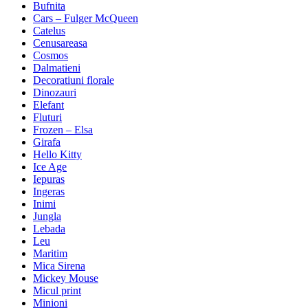
Bufnita
Cars – Fulger McQueen
Catelus
Cenusareasa
Cosmos
Dalmatieni
Decoratiuni florale
Dinozauri
Elefant
Fluturi
Frozen – Elsa
Girafa
Hello Kitty
Ice Age
Iepuras
Ingeras
Inimi
Jungla
Lebada
Leu
Maritim
Mica Sirena
Mickey Mouse
Micul print
Minioni