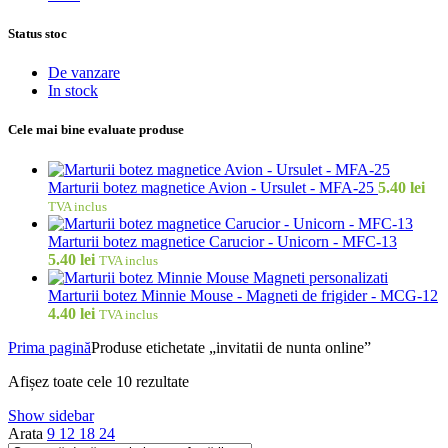
Status stoc
De vanzare
In stock
Cele mai bine evaluate produse
Marturii botez magnetice Avion - Ursulet - MFA-25
5.40
lei
TVA inclus
Marturii botez magnetice Carucior - Unicorn - MFC-13
5.40
lei
TVA inclus
Marturii botez Minnie Mouse - Magneti de frigider - MCG-12
4.40
lei
TVA inclus
Prima pagină
Produse etichetate „invitatii de nunta online”
Sortat
Afișez toate cele 10 rezultate
după
Show sidebar
popularitate
Arata
9
12
18
24