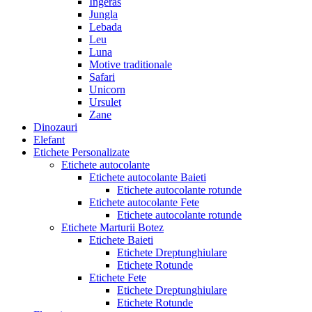
Ingeras
Jungla
Lebada
Leu
Luna
Motive traditionale
Safari
Unicorn
Ursulet
Zane
Dinozauri
Elefant
Etichete Personalizate
Etichete autocolante
Etichete autocolante Baieti
Etichete autocolante rotunde
Etichete autocolante Fete
Etichete autocolante rotunde
Etichete Marturii Botez
Etichete Baieti
Etichete Dreptunghiulare
Etichete Rotunde
Etichete Fete
Etichete Dreptunghiulare
Etichete Rotunde