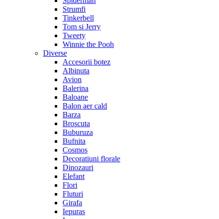
Spiderman
Strumfi
Tinkerbell
Tom si Jerry
Tweety
Winnie the Pooh
Diverse
Accesorii botez
Albinuta
Avion
Balerina
Baloane
Balon aer cald
Barza
Broscuta
Buburuza
Bufnita
Cosmos
Decoratiuni florale
Dinozauri
Elefant
Flori
Fluturi
Girafa
Iepuras