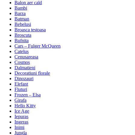
Balon aer cald
Bambi
Barza
Batman
Bebelusi
Broasca testoasa
Broscuta
Bufnita
Cars – Fulger McQueen
Catelus
Cenusareasa
Cosmos
Dalmatieni
Decoratiuni florale
Dinozauri
Elefant
Fluturi
Frozen – Elsa
Girafa
Hello Kitty
Ice Age
Iepuras
Ingeras
Inimi
Jungla