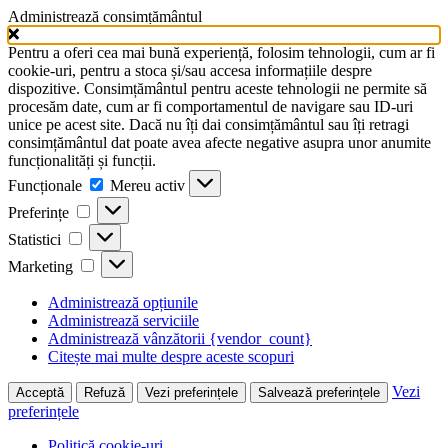
Administrează consimțământul
Pentru a oferi cea mai bună experiență, folosim tehnologii, cum ar fi
cookie-uri, pentru a stoca și/sau accesa informațiile despre
dispozitive. Consimțământul pentru aceste tehnologii ne permite să
procesăm date, cum ar fi comportamentul de navigare sau ID-uri
unice pe acest site. Dacă nu îți dai consimțământul sau îți retragi
consimțământul dat poate avea afecte negative asupra unor anumite
funcționalități și funcții.
Funcționale
Funcționale
Mereu activ
Preferințe
Preferințe
Statistici
Statistici
Marketing
Marketing
Administrează opțiunile
Administrează serviciile
Administrează vânzătorii {vendor_count}
Citește mai multe despre aceste scopuri
Vezi
Acceptă
Refuză
Vezi preferințele
Salvează preferințele
preferințele
Politică cookie-uri