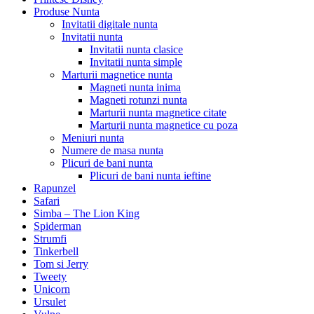
Produse Nunta
Invitatii digitale nunta
Invitatii nunta
Invitatii nunta clasice
Invitatii nunta simple
Marturii magnetice nunta
Magneti nunta inima
Magneti rotunzi nunta
Marturii nunta magnetice citate
Marturii nunta magnetice cu poza
Meniuri nunta
Numere de masa nunta
Plicuri de bani nunta
Plicuri de bani nunta ieftine
Rapunzel
Safari
Simba – The Lion King
Spiderman
Strumfi
Tinkerbell
Tom si Jerry
Tweety
Unicorn
Ursulet