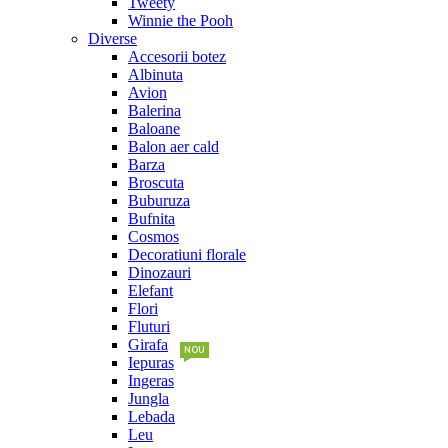
Tweety
Winnie the Pooh
Diverse
Accesorii botez
Albinuta
Avion
Balerina
Baloane
Balon aer cald
Barza
Broscuta
Buburuza
Bufnita
Cosmos
Decoratiuni florale
Dinozauri
Elefant
Flori
Fluturi
Girafa
NOU
Iepuras
Ingeras
Jungla
Lebada
Leu