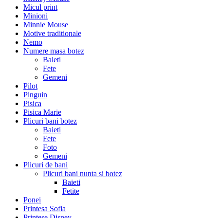
Micul print
Minioni
Minnie Mouse
Motive traditionale
Nemo
Numere masa botez
Baieti
Fete
Gemeni
Pilot
Pinguin
Pisica
Pisica Marie
Plicuri bani botez
Baieti
Fete
Foto
Gemeni
Plicuri de bani
Plicuri bani nunta si botez
Baieti
Fetite
Ponei
Printesa Sofia
Printese Disney