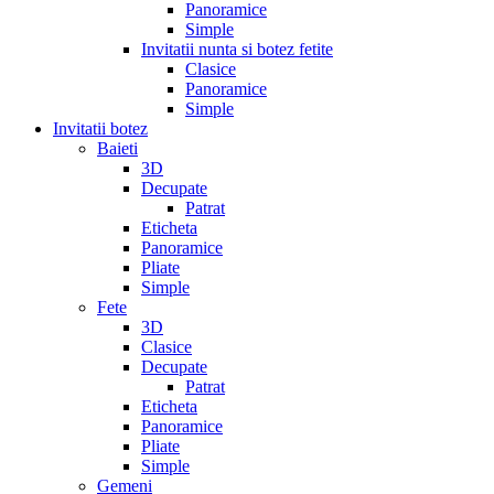
Panoramice
Simple
Invitatii nunta si botez fetite
Clasice
Panoramice
Simple
Invitatii botez
Baieti
3D
Decupate
Patrat
Eticheta
Panoramice
Pliate
Simple
Fete
3D
Clasice
Decupate
Patrat
Eticheta
Panoramice
Pliate
Simple
Gemeni