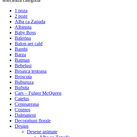
selecteaza categoria
1 poza
2 poze
Alba ca Zapada
Albinuta
Baby Boss
Balerina
Balon aer cald
Bambi
Barza
Batman
Bebelusi
Broasca testoasa
Broscuta
Buburuza
Bufnita
Cars – Fulger McQueen
Catelus
Cenusareasa
Cosmos
Dalmatieni
Decoratiuni florale
Design
Desene animate