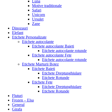
Luna
Motive traditionale
Safari
Unicorn
Ursulet
Zane
Dinozauri
Elefant
Etichete Personalizate
Etichete autocolante
Etichete autocolante Baieti
Etichete autocolante rotunde
Etichete autocolante Fete
Etichete autocolante rotunde
Etichete Marturii Botez
Etichete Baieti
Etichete Dreptunghiulare
Etichete Rotunde
Etichete Fete
Etichete Dreptunghiulare
Etichete Rotunde
Fluturi
Frozen – Elsa
General
Girafa