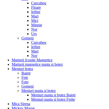
Curcubeu
Floare
Ieftini
Mari
Mici
Minnie
Nor
Urs
Gemeni
Curcubeu
Ieftini
Mari
Nor
Marturii Iconite Magnetice
Marturii magnetice nunta si botez
Meniuri botez
Baieti
Fete
Foto
Gemeni
Meniuri nunta si botez
Meniuri nunta si botez Baieti
Meniuri nunta si botez Fetite
Mica Sirena
Mickey Mouse