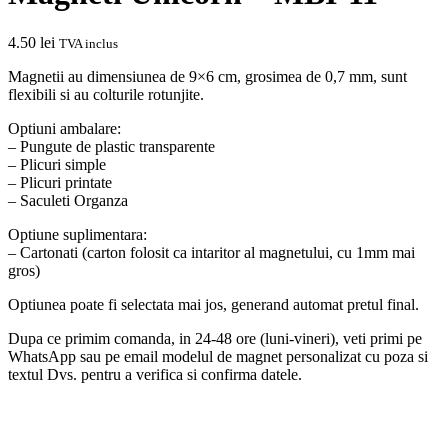
4.50
lei
TVA inclus
Magnetii au dimensiunea de 9×6 cm, grosimea de 0,7 mm, sunt
flexibili si au colturile rotunjite.
Optiuni ambalare:
– Pungute de plastic transparente
– Plicuri simple
– Plicuri printate
– Saculeti Organza
Optiune suplimentara:
– Cartonati (carton folosit ca intaritor al magnetului, cu 1mm mai
gros)
Optiunea poate fi selectata mai jos, generand automat pretul final.
Dupa ce primim comanda, in 24-48 ore (luni-vineri), veti primi pe
WhatsApp sau pe email modelul de magnet personalizat cu poza si
textul Dvs. pentru a verifica si confirma datele.