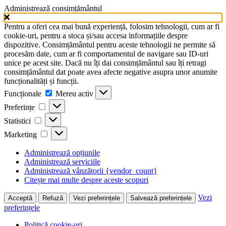
Administrează consimțământul
Pentru a oferi cea mai bună experiență, folosim tehnologii, cum ar fi
cookie-uri, pentru a stoca și/sau accesa informațiile despre
dispozitive. Consimțământul pentru aceste tehnologii ne permite să
procesăm date, cum ar fi comportamentul de navigare sau ID-uri
unice pe acest site. Dacă nu îți dai consimțământul sau îți retragi
consimțământul dat poate avea afecte negative asupra unor anumite
funcționalități și funcții.
Funcționale
Funcționale
Mereu activ
Preferințe
Preferințe
Statistici
Statistici
Marketing
Marketing
Administrează opțiunile
Administrează serviciile
Administrează vânzătorii {vendor_count}
Citește mai multe despre aceste scopuri
Vezi
Acceptă
Refuză
Vezi preferințele
Salvează preferințele
preferințele
Politică cookie-uri