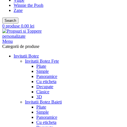
Vulpe
Winnie the Pooh
Zane
Search
0
produse
0.00
lei
Menu
Categorii de produse
Invitatii Botez
Invitatii Botez Fete
Pliate
Simple
Panoramice
Cu eticheta
Decupate
Clasice
3D
Invitatii Botez Baieti
Pliate
Simple
Panoramice
Cu eticheta