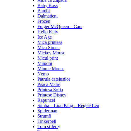
Alba ca Zapada
Baby Boss
Bambi
Dalmatieni
Frozen
Fulger McQueen – Cars
Hello Kitty
Ice Age
Mica printesa
Mica Sirena
Mickey Mouse
Micul print
Minioni
Minnie Mouse
Nemo
Patrula catelusilor
Pisica Marie
Printesa Sofia
Printese Disney
Rapunzel
Simba – Lion King – Regele Leu
Spiderman
Strumfi
Tinkerbell
Tom si Jerry