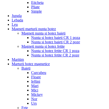
Eticheta
Pliate
Simple
Jungla
Lebada
Leu
Magneti marturii nunta botez
Magneti nunta si botez baieti
Nunta si botez baieti CR 1 poza
Nunta si botez baieti CR 2 poze
Magneti nunta si botez fetite
Nunta si botez fetite CR 1 poza
Nunta si botez fetite CR 2 poze
Maritim
Marturii botez magnetice
Baieti
Curcubeu
Floare
Ieftini
Mari
Mici
Mickey
Nor
Urs
Fete