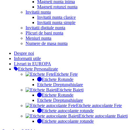
Magneti nunta inima
Magneti rotunzi nunta
Invitatii nunta
Invitatii nunta clasice
Invitatii nunta simple
Invitatii digitale nunta
Plicuri de bani nunta
Meniuri nunta
Numere de masa nunta
Despre noi
Informatii utile
Livrari in EUROPA
Etichete Personalizate
Etichete Fete
Etichete Rotunde
Etichete Dreptunghiulare
Etichete Baieti
Etichete Rotunde
Etichete Dreptunghiulare
Etichete autocolante Fete
Etichete autocolante rotunde
Etichete autocolante Baieti
Etichete autocolante rotunde