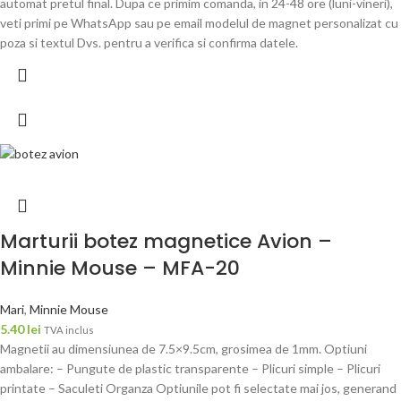
automat pretul final. Dupa ce primim comanda, in 24-48 ore (luni-vineri),
veti primi pe WhatsApp sau pe email modelul de magnet personalizat cu
poza si textul Dvs. pentru a verifica si confirma datele.
Marturii botez magnetice Avion –
Minnie Mouse – MFA-20
Mari
,
Minnie Mouse
5.40
lei
TVA inclus
Magnetii au dimensiunea de 7.5×9.5cm, grosimea de 1mm. Optiuni
ambalare: – Pungute de plastic transparente – Plicuri simple – Plicuri
printate – Saculeti Organza Optiunile pot fi selectate mai jos, generand