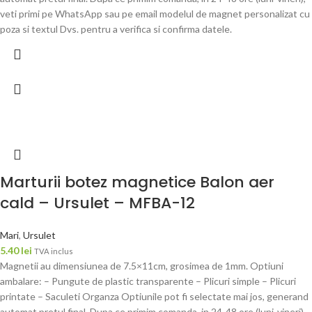
veti primi pe WhatsApp sau pe email modelul de magnet personalizat cu
poza si textul Dvs. pentru a verifica si confirma datele.
Marturii botez magnetice Balon aer
cald – Ursulet – MFBA-12
Mari
,
Ursulet
5.40
lei
TVA inclus
Magnetii au dimensiunea de 7.5×11cm, grosimea de 1mm. Optiuni
ambalare: – Pungute de plastic transparente – Plicuri simple – Plicuri
printate – Saculeti Organza Optiunile pot fi selectate mai jos, generand
automat pretul final. Dupa ce primim comanda, in 24-48 ore (luni-vineri),