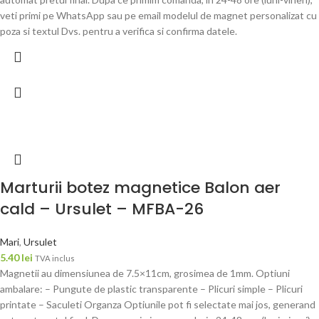
veti primi pe WhatsApp sau pe email modelul de magnet personalizat cu
poza si textul Dvs. pentru a verifica si confirma datele.
Marturii botez magnetice Balon aer
cald – Ursulet – MFBA-26
Mari
,
Ursulet
5.40
lei
TVA inclus
Magnetii au dimensiunea de 7.5×11cm, grosimea de 1mm. Optiuni
ambalare: – Pungute de plastic transparente – Plicuri simple – Plicuri
printate – Saculeti Organza Optiunile pot fi selectate mai jos, generand