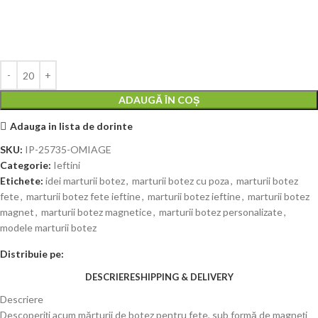
ADAUGĂ ÎN COȘ
Adauga in lista de dorinte
SKU:
IP-25735-OMIAGE
Categorie:
Ieftini
Etichete:
idei marturii botez
,
marturii botez cu poza
,
marturii botez
fete
,
marturii botez fete ieftine
,
marturii botez ieftine
,
marturii botez
magnet
,
marturii botez magnetice
,
marturii botez personalizate
,
modele marturii botez
Distribuie pe:
DESCRIERE
SHIPPING & DELIVERY
Descriere
Descoperiți acum mărturii de botez pentru fete, sub formă de magneți