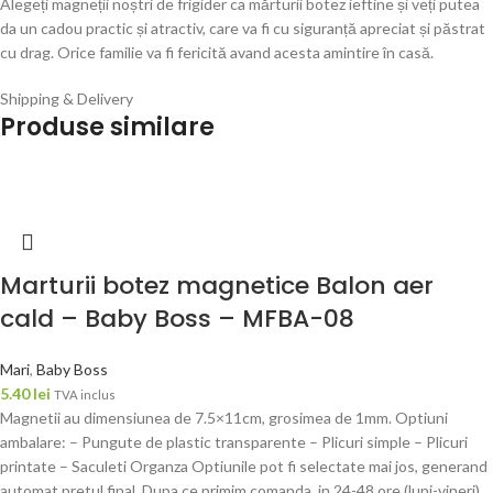
Alegeți magneții noștri de frigider ca mărturii botez ieftine și veți putea
da un cadou practic și atractiv, care va fi cu siguranță apreciat și păstrat
cu drag. Orice familie va fi fericită avand acesta amintire în casă.
Shipping & Delivery
Produse similare
Marturii botez magnetice Balon aer
cald – Baby Boss – MFBA-08
Mari
,
Baby Boss
5.40
lei
TVA inclus
Magnetii au dimensiunea de 7.5×11cm, grosimea de 1mm. Optiuni
ambalare: – Pungute de plastic transparente – Plicuri simple – Plicuri
printate – Saculeti Organza Optiunile pot fi selectate mai jos, generand
automat pretul final. Dupa ce primim comanda, in 24-48 ore (luni-vineri),