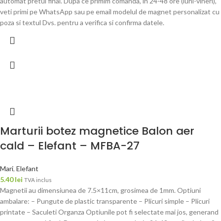
automat pretul final. Dupa ce primim comanda, in 24-48 ore (luni-vineri),
veti primi pe WhatsApp sau pe email modelul de magnet personalizat cu
poza si textul Dvs. pentru a verifica si confirma datele.
Marturii botez magnetice Balon aer
cald – Elefant – MFBA-27
Mari
,
Elefant
5.40
lei
TVA inclus
Magnetii au dimensiunea de 7.5×11cm, grosimea de 1mm. Optiuni
ambalare: – Pungute de plastic transparente – Plicuri simple – Plicuri
printate – Saculeti Organza Optiunile pot fi selectate mai jos, generand