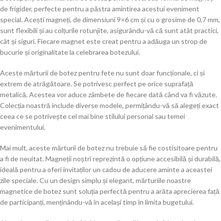
de frigider, perfecte pentru a păstra amintirea acestui eveniment
special. Acești magneți, de dimensiuni 9×6 cm și cu o grosime de 0,7 mm,
sunt flexibili și au colțurile rotunjite, asigurându-vă că sunt atât practici,
cât și siguri. Fiecare magnet este creat pentru a adăuga un strop de
bucurie și originalitate la celebrarea botezului.
Aceste mărturii de botez pentru fete nu sunt doar funcționale, ci și
extrem de atrăgătoare. Se potrivesc perfect pe orice suprafață
metalică. Acestea vor aduce zâmbete de fiecare dată când va fi văzute.
Colecția noastră include diverse modele, permițându-vă să alegeți exact
ceea ce se potrivește cel mai bine stilului personal sau temei
evenimentului.
Mai mult, aceste mărturii de botez nu trebuie să fie costisitoare pentru
a fi de neuitat. Magneții noștri reprezintă o opțiune accesibilă și durabilă,
ideală pentru a oferi invitaților un cadou de aducere aminte a aceastei
zile speciale. Cu un design simplu și elegant, mărturiile noastre
magnetice de botez sunt soluția perfectă pentru a arăta aprecierea față
de participanți, menținându-vă în același timp în limita bugetului.