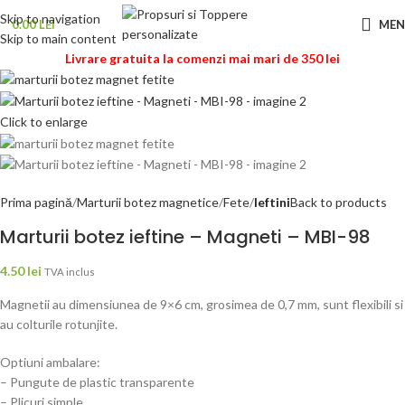
Skip to navigation
0.00
LEI
ME
Skip to main content
Livrare gratuita la comenzi mai mari de 350 lei
Click to enlarge
Prima pagină
Marturii botez magnetice
Fete
Ieftini
Back to products
Marturii botez ieftine – Magneti – MBI-98
4.50
lei
TVA inclus
Magnetii au dimensiunea de 9×6 cm, grosimea de 0,7 mm, sunt flexibili si
au colturile rotunjite.
Optiuni ambalare:
– Pungute de plastic transparente
– Plicuri simple