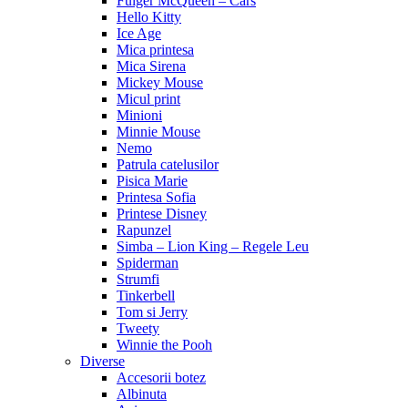
Fulger McQueen – Cars
Hello Kitty
Ice Age
Mica printesa
Mica Sirena
Mickey Mouse
Micul print
Minioni
Minnie Mouse
Nemo
Patrula catelusilor
Pisica Marie
Printesa Sofia
Printese Disney
Rapunzel
Simba – Lion King – Regele Leu
Spiderman
Strumfi
Tinkerbell
Tom si Jerry
Tweety
Winnie the Pooh
Diverse
Accesorii botez
Albinuta