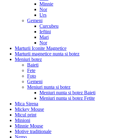
Minnie
Nor
Urs
Gemeni
Curcubeu
Ieftini
Mari
Nor
Marturii Iconite Magnetice
Marturii magnetice nunta si botez
Meniuri botez
Baieti
Fete
Foto
Gemeni
Meniuri nunta si botez
Meniuri nunta si botez Baieti
Meniuri nunta si botez Fetite
Mica Sirena
Mickey Mouse
Micul print
Minioni
Minnie Mouse
Motive traditionale
Nemo