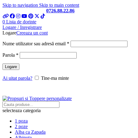
Skip to navigation
Skip to main content
Telefon si Whatsapp
0726.88.22.86
0
Lista de dorinte
Logare / Inregistrare
Logare
Creeaza un cont
Obligatoriu
Nume utilizator sau adresă email
*
Obligatoriu
Parola
*
Logare
Ai uitat parola?
Tine-ma minte
selecteaza categoria
1 poza
2 poze
Alba ca Zapada
Albinuta