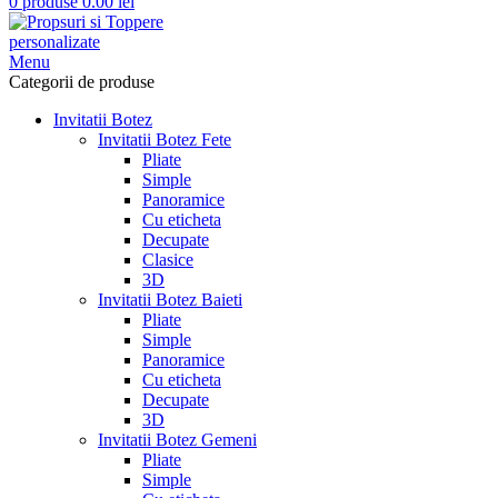
0
produse
0.00
lei
Menu
Categorii de produse
Invitatii Botez
Invitatii Botez Fete
Pliate
Simple
Panoramice
Cu eticheta
Decupate
Clasice
3D
Invitatii Botez Baieti
Pliate
Simple
Panoramice
Cu eticheta
Decupate
3D
Invitatii Botez Gemeni
Pliate
Simple