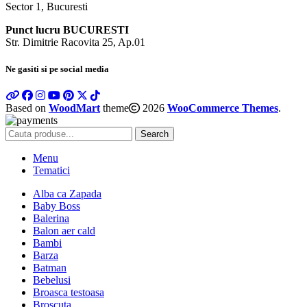
Sector 1, Bucuresti
Punct lucru BUCURESTI
Str. Dimitrie Racovita 25, Ap.01
Ne gasiti si pe social media
Based on
WoodMart
theme
2026
WooCommerce Themes
.
Search
Menu
Tematici
Alba ca Zapada
Baby Boss
Balerina
Balon aer cald
Bambi
Barza
Batman
Bebelusi
Broasca testoasa
Broscuta