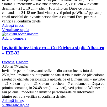
asortat. Dimensiuni: – invitatie inchisa – 12,5 x 10 cm – invitatie
deschisa – 21 x 10 cm – plic – 16 x 11,5 cm Dupa ce primim
comanda, in 24-48 ore (luni-vineri), veti primi pe WhatsApp sau pe
email modelul de invitatie personalizata cu textul Dvs. pentru a
verifica si confirma datele.
Adaugă în coș
Vizualizare rapida
Add to compare
Invitatii botez Unicorn – Cu Eticheta si plic Albastru
– IBE-32
Eticheta
,
Unicorn
3.80
lei
TVA inclus
Invitatiile pentru botez sunt realizate din carton lucios foto de
250g/mp. Invitatiile sunt tiparite pe fata si vin insotite de plic colorat
asortat cu eticheta personalizata aplicata pe el Dimensiuni: – invitatie
– 21 x 9 cm – plic – 21 x 9 cm – eticheta – 7 cm diametrul Dupa ce
primim comanda, in 24-48 ore (luni-vineri), veti primi pe WhatsApp
sau pe email modelul de invitatie personalizata cu informatiile
trimise pentru a verifica si confirma datele.
Adaugă în coș
Vizualizare rapida