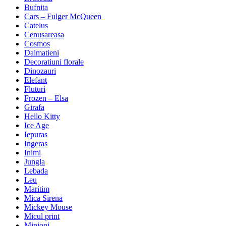
Bufnita
Cars – Fulger McQueen
Catelus
Cenusareasa
Cosmos
Dalmatieni
Decoratiuni florale
Dinozauri
Elefant
Fluturi
Frozen – Elsa
Girafa
Hello Kitty
Ice Age
Iepuras
Ingeras
Inimi
Jungla
Lebada
Leu
Maritim
Mica Sirena
Mickey Mouse
Micul print
Minioni