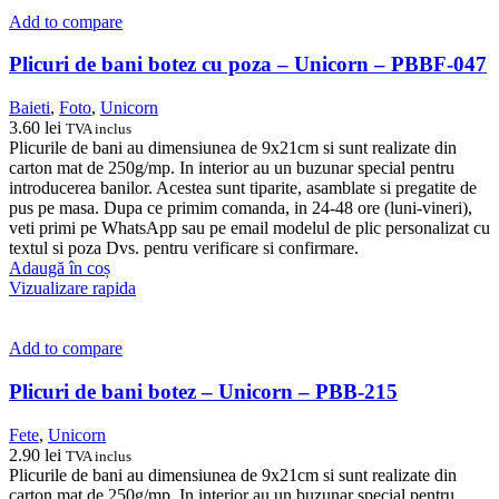
Add to compare
Plicuri de bani botez cu poza – Unicorn – PBBF-047
Baieti
,
Foto
,
Unicorn
3.60
lei
TVA inclus
Plicurile de bani au dimensiunea de 9x21cm si sunt realizate din
carton mat de 250g/mp. In interior au un buzunar special pentru
introducerea banilor. Acestea sunt tiparite, asamblate si pregatite de
pus pe masa. Dupa ce primim comanda, in 24-48 ore (luni-vineri),
veti primi pe WhatsApp sau pe email modelul de plic personalizat cu
textul si poza Dvs. pentru verificare si confirmare.
Adaugă în coș
Vizualizare rapida
Add to compare
Plicuri de bani botez – Unicorn – PBB-215
Fete
,
Unicorn
2.90
lei
TVA inclus
Plicurile de bani au dimensiunea de 9x21cm si sunt realizate din
carton mat de 250g/mp. In interior au un buzunar special pentru