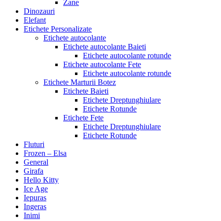
Zane
Dinozauri
Elefant
Etichete Personalizate
Etichete autocolante
Etichete autocolante Baieti
Etichete autocolante rotunde
Etichete autocolante Fete
Etichete autocolante rotunde
Etichete Marturii Botez
Etichete Baieti
Etichete Dreptunghiulare
Etichete Rotunde
Etichete Fete
Etichete Dreptunghiulare
Etichete Rotunde
Fluturi
Frozen – Elsa
General
Girafa
Hello Kitty
Ice Age
Iepuras
Ingeras
Inimi