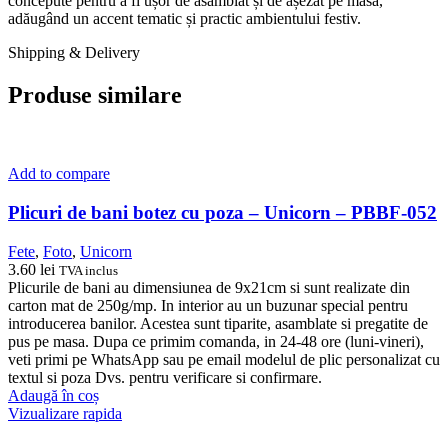
concepute pentru a fi ușor de asamblat și de așezat pe masă,
adăugând un accent tematic și practic ambientului festiv.
Shipping & Delivery
Produse similare
Add to compare
Plicuri de bani botez cu poza – Unicorn – PBBF-052
Fete
,
Foto
,
Unicorn
3.60
lei
TVA inclus
Plicurile de bani au dimensiunea de 9x21cm si sunt realizate din
carton mat de 250g/mp. In interior au un buzunar special pentru
introducerea banilor. Acestea sunt tiparite, asamblate si pregatite de
pus pe masa. Dupa ce primim comanda, in 24-48 ore (luni-vineri),
veti primi pe WhatsApp sau pe email modelul de plic personalizat cu
textul si poza Dvs. pentru verificare si confirmare.
Adaugă în coș
Vizualizare rapida