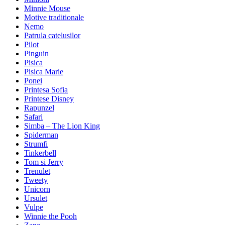
Minnie Mouse
Motive traditionale
Nemo
Patrula catelusilor
Pilot
Pinguin
Pisica
Pisica Marie
Ponei
Printesa Sofia
Printese Disney
Rapunzel
Safari
Simba – The Lion King
Spiderman
Strumfi
Tinkerbell
Tom si Jerry
Trenulet
Tweety
Unicorn
Ursulet
Vulpe
Winnie the Pooh