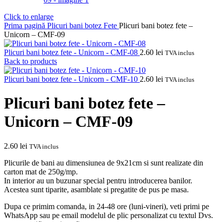
Click to enlarge
Prima pagină
Plicuri bani botez
Fete
Plicuri bani botez fete –
Unicorn – CMF-09
Plicuri bani botez fete - Unicorn - CMF-08
2.60
lei
TVA inclus
Back to products
Plicuri bani botez fete - Unicorn - CMF-10
2.60
lei
TVA inclus
Plicuri bani botez fete –
Unicorn – CMF-09
2.60
lei
TVA inclus
Plicurile de bani au dimensiunea de 9x21cm si sunt realizate din
carton mat de 250g/mp.
In interior au un buzunar special pentru introducerea banilor.
Acestea sunt tiparite, asamblate si pregatite de pus pe masa.
Dupa ce primim comanda, in 24-48 ore (luni-vineri), veti primi pe
WhatsApp sau pe email modelul de plic personalizat cu textul Dvs.