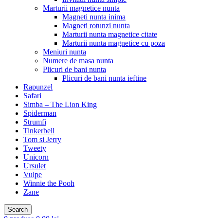
Marturii magnetice nunta
Magneti nunta inima
Magneti rotunzi nunta
Marturii nunta magnetice citate
Marturii nunta magnetice cu poza
Meniuri nunta
Numere de masa nunta
Plicuri de bani nunta
Plicuri de bani nunta ieftine
Rapunzel
Safari
Simba – The Lion King
Spiderman
Strumfi
Tinkerbell
Tom si Jerry
Tweety
Unicorn
Ursulet
Vulpe
Winnie the Pooh
Zane
Search