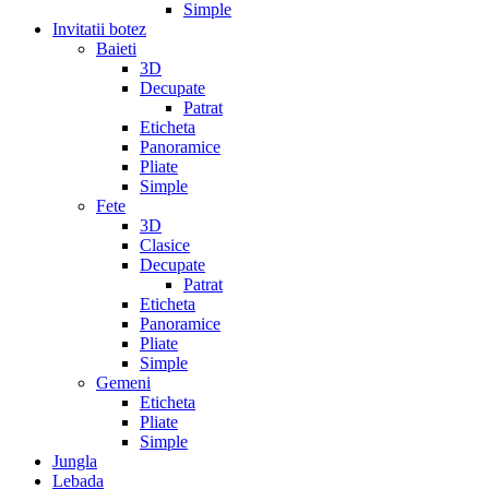
Simple
Invitatii botez
Baieti
3D
Decupate
Patrat
Eticheta
Panoramice
Pliate
Simple
Fete
3D
Clasice
Decupate
Patrat
Eticheta
Panoramice
Pliate
Simple
Gemeni
Eticheta
Pliate
Simple
Jungla
Lebada