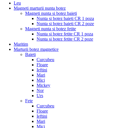
Leu
Magneti marturii nunta botez
Magneti nunta si botez baieti
Nunta si botez baieti CR 1 poza
Nunta si botez baieti CR 2 poze
Magneti nunta si botez fetite
Nunta si botez fetite CR 1 poza
Nunta si botez fetite CR 2 poze
Maritim
Marturii botez magnetice
Baieti
Curcubeu
Floare
Ieftini
Mari
Mici
Mickey
Nor
Urs
Fete
Curcubeu
Floare
Ieftini
Mari
Mici