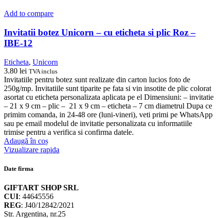
Add to compare
Invitatii botez Unicorn – cu eticheta si plic Roz –
IBE-12
Eticheta
,
Unicorn
3.80
lei
TVA inclus
Invitatiile pentru botez sunt realizate din carton lucios foto de
250g/mp. Invitatiile sunt tiparite pe fata si vin insotite de plic colorat
asortat cu eticheta personalizata aplicata pe el Dimensiuni: – invitatie
– 21 x 9 cm – plic – 21 x 9 cm – eticheta – 7 cm diametrul Dupa ce
primim comanda, in 24-48 ore (luni-vineri), veti primi pe WhatsApp
sau pe email modelul de invitatie personalizata cu informatiile
trimise pentru a verifica si confirma datele.
Adaugă în coș
Vizualizare rapida
Date firma
GIFTART SHOP SRL
CUI
: 44645556
REG
: J40/12842/2021
Str. Argentina, nr.25