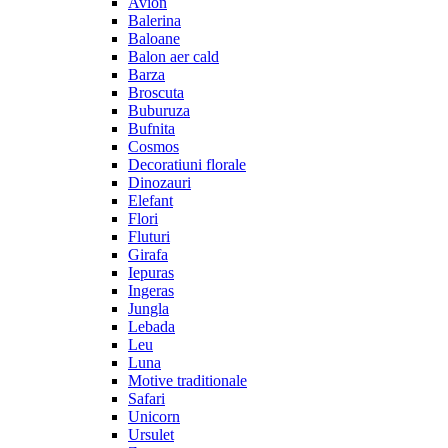
Avion
Balerina
Baloane
Balon aer cald
Barza
Broscuta
Buburuza
Bufnita
Cosmos
Decoratiuni florale
Dinozauri
Elefant
Flori
Fluturi
Girafa
Iepuras
Ingeras
Jungla
Lebada
Leu
Luna
Motive traditionale
Safari
Unicorn
Ursulet