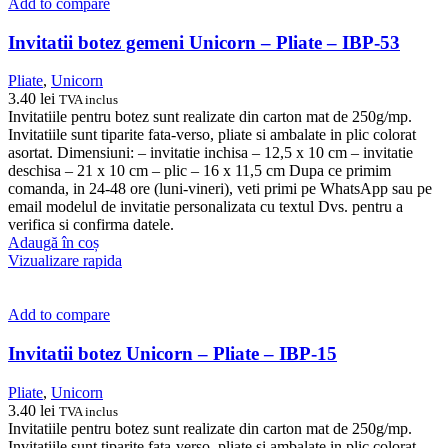
Add to compare
Invitatii botez gemeni Unicorn – Pliate – IBP-53
Pliate
,
Unicorn
3.40
lei
TVA inclus
Invitatiile pentru botez sunt realizate din carton mat de 250g/mp.
Invitatiile sunt tiparite fata-verso, pliate si ambalate in plic colorat
asortat. Dimensiuni: – invitatie inchisa – 12,5 x 10 cm – invitatie
deschisa – 21 x 10 cm – plic – 16 x 11,5 cm Dupa ce primim
comanda, in 24-48 ore (luni-vineri), veti primi pe WhatsApp sau pe
email modelul de invitatie personalizata cu textul Dvs. pentru a
verifica si confirma datele.
Adaugă în coș
Vizualizare rapida
Add to compare
Invitatii botez Unicorn – Pliate – IBP-15
Pliate
,
Unicorn
3.40
lei
TVA inclus
Invitatiile pentru botez sunt realizate din carton mat de 250g/mp.
Invitatiile sunt tiparite fata-verso, pliate si ambalate in plic colorat