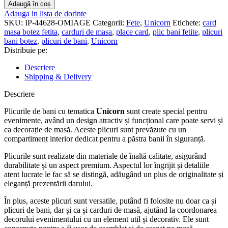
Plicuri
Adaugă în coș
bani
Adauga in lista de dorinte
botez
SKU:
IP-44628-OMIAGE
Categorii:
Fete
,
Unicorn
Etichete:
card
fete
masa botez fetita
,
carduri de masa
,
place card
,
plic bani fetite
,
plicuri
-
bani botez
,
plicuri de bani
,
Unicorn
Unicorn
Distribuie pe:
-
CMF-
Descriere
09
Shipping & Delivery
Descriere
Plicurile de bani cu tematica
Unicorn
sunt create special pentru
evenimente, având un design atractiv și funcțional care poate servi și
ca decorație de masă. Aceste plicuri sunt prevăzute cu un
compartiment interior dedicat pentru a păstra banii în siguranță.
Plicurile sunt realizate din materiale de înaltă calitate, asigurând
durabilitate și un aspect premium. Aspectul lor îngrijit și detaliile
atent lucrate le fac să se distingă, adăugând un plus de originalitate și
eleganță prezentării darului.
În plus, aceste plicuri sunt versatile, putând fi folosite nu doar ca și
plicuri de bani, dar și ca și carduri de masă, ajutând la coordonarea
decorului evenimentului cu un element util și decorativ. Ele sunt