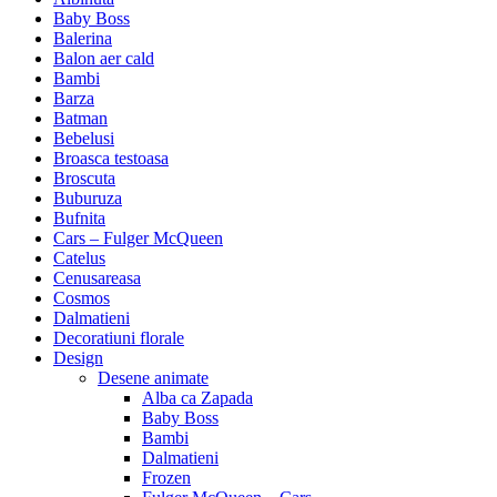
Baby Boss
Balerina
Balon aer cald
Bambi
Barza
Batman
Bebelusi
Broasca testoasa
Broscuta
Buburuza
Bufnita
Cars – Fulger McQueen
Catelus
Cenusareasa
Cosmos
Dalmatieni
Decoratiuni florale
Design
Desene animate
Alba ca Zapada
Baby Boss
Bambi
Dalmatieni
Frozen