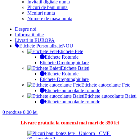
Invitatii digitale nunta
Plicuri de bani nunta
Meniuri nunta
Numere de masa nunta
Despre noi
Informatii utile
Livrari in EUROPA
Etichete Personalizate
NOU
Etichete Fete
Etichete Rotunde
Etichete Dreptunghiulare
Etichete Baieti
Etichete Rotunde
Etichete Dreptunghiulare
Etichete autocolante Fete
Etichete autocolante rotunde
Etichete autocolante Baieti
Etichete autocolante rotunde
0
produse
0.00
lei
Livrare gratuita la comenzi mai mari de 350 lei