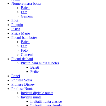
Numere masa botez
Baieti
Fete
Gemeni
Pilot
Pinguin
Pisica
Pisica Marie
Plicuri bani botez
Baieti
Fete
Foto
Gemeni
Plicuri de bani
Plicuri bani nunta si botez
Baieti
Fetite
Ponei
Printesa Sofia
Printese Disney
Produse Nunta
Invitatii digitale nunta
Invitatii nunta
Invitatii nunta clasice
Invitatii nunta simple