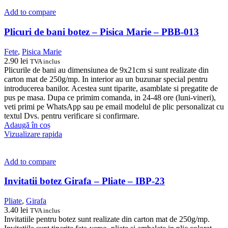
Add to compare
Plicuri de bani botez – Pisica Marie – PBB-013
Fete
,
Pisica Marie
2.90
lei
TVA inclus
Plicurile de bani au dimensiunea de 9x21cm si sunt realizate din
carton mat de 250g/mp. In interior au un buzunar special pentru
introducerea banilor. Acestea sunt tiparite, asamblate si pregatite de
pus pe masa. Dupa ce primim comanda, in 24-48 ore (luni-vineri),
veti primi pe WhatsApp sau pe email modelul de plic personalizat cu
textul Dvs. pentru verificare si confirmare.
Adaugă în coș
Vizualizare rapida
Add to compare
Invitatii botez Girafa – Pliate – IBP-23
Pliate
,
Girafa
3.40
lei
TVA inclus
Invitatiile pentru botez sunt realizate din carton mat de 250g/mp.