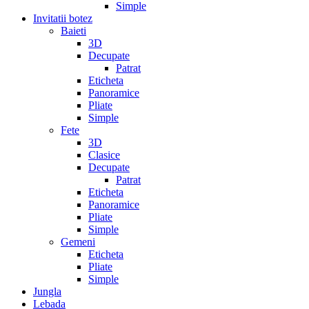
Simple
Invitatii botez
Baieti
3D
Decupate
Patrat
Eticheta
Panoramice
Pliate
Simple
Fete
3D
Clasice
Decupate
Patrat
Eticheta
Panoramice
Pliate
Simple
Gemeni
Eticheta
Pliate
Simple
Jungla
Lebada