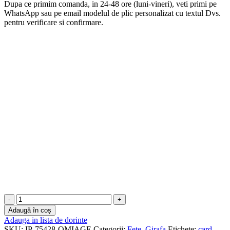
Dupa ce primim comanda, in 24-48 ore (luni-vineri), veti primi pe
WhatsApp sau pe email modelul de plic personalizat cu textul Dvs.
pentru verificare si confirmare.
Cantitate
Plicuri
Adaugă în coș
bani
Adauga in lista de dorinte
botez
SKU:
IP-75428-OMIAGE
Categorii:
Fete
,
Girafa
Etichete:
card