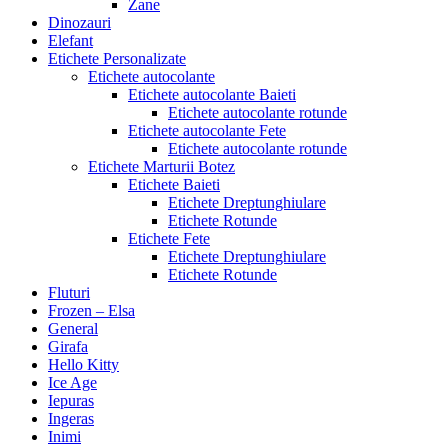
Zane
Dinozauri
Elefant
Etichete Personalizate
Etichete autocolante
Etichete autocolante Baieti
Etichete autocolante rotunde
Etichete autocolante Fete
Etichete autocolante rotunde
Etichete Marturii Botez
Etichete Baieti
Etichete Dreptunghiulare
Etichete Rotunde
Etichete Fete
Etichete Dreptunghiulare
Etichete Rotunde
Fluturi
Frozen – Elsa
General
Girafa
Hello Kitty
Ice Age
Iepuras
Ingeras
Inimi