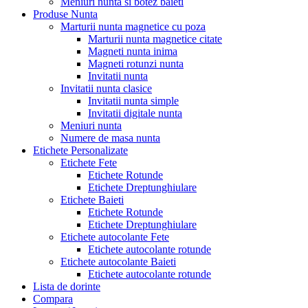
Meniuri nunta si botez baieti
Produse Nunta
Marturii nunta magnetice cu poza
Marturii nunta magnetice citate
Magneti nunta inima
Magneti rotunzi nunta
Invitatii nunta
Invitatii nunta clasice
Invitatii nunta simple
Invitatii digitale nunta
Meniuri nunta
Numere de masa nunta
Etichete Personalizate
Etichete Fete
Etichete Rotunde
Etichete Dreptunghiulare
Etichete Baieti
Etichete Rotunde
Etichete Dreptunghiulare
Etichete autocolante Fete
Etichete autocolante rotunde
Etichete autocolante Baieti
Etichete autocolante rotunde
Lista de dorinte
Compara