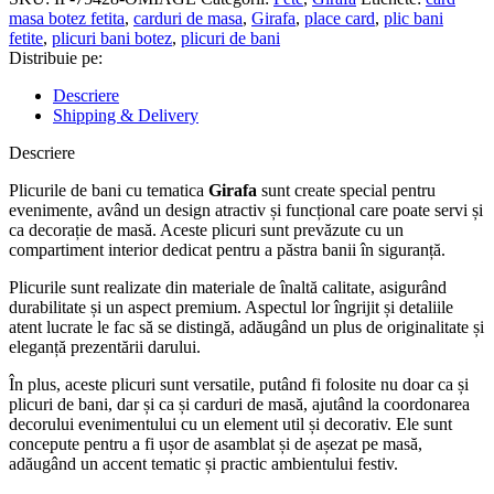
fete
masa botez fetita
,
carduri de masa
,
Girafa
,
place card
,
plic bani
-
fetite
,
plicuri bani botez
,
plicuri de bani
Girafa
Distribuie pe:
-
CMF-
Descriere
02
Shipping & Delivery
Descriere
Plicurile de bani cu tematica
Girafa
sunt create special pentru
evenimente, având un design atractiv și funcțional care poate servi și
ca decorație de masă. Aceste plicuri sunt prevăzute cu un
compartiment interior dedicat pentru a păstra banii în siguranță.
Plicurile sunt realizate din materiale de înaltă calitate, asigurând
durabilitate și un aspect premium. Aspectul lor îngrijit și detaliile
atent lucrate le fac să se distingă, adăugând un plus de originalitate și
eleganță prezentării darului.
În plus, aceste plicuri sunt versatile, putând fi folosite nu doar ca și
plicuri de bani, dar și ca și carduri de masă, ajutând la coordonarea
decorului evenimentului cu un element util și decorativ. Ele sunt
concepute pentru a fi ușor de asamblat și de așezat pe masă,
adăugând un accent tematic și practic ambientului festiv.