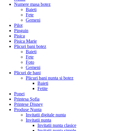
Numere masa botez
Baieti
Fete
Gemeni
Pilot
Pinguin
Pisica
Pisica Marie
Plicuri bani botez
Baieti
Fete
Foto
Gemeni
Plicuri de bani
Plicuri bani nunta si botez
Baieti
Fetite
Ponei
Printesa Sofia
Printese Disney
Produse Nunta
Invitatii digitale nunta
Invitatii nunta
Invitatii nunta clasice
Invitatii nunta simple