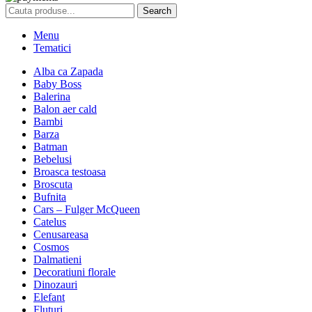
Search
Menu
Tematici
Alba ca Zapada
Baby Boss
Balerina
Balon aer cald
Bambi
Barza
Batman
Bebelusi
Broasca testoasa
Broscuta
Bufnita
Cars – Fulger McQueen
Catelus
Cenusareasa
Cosmos
Dalmatieni
Decoratiuni florale
Dinozauri
Elefant
Fluturi