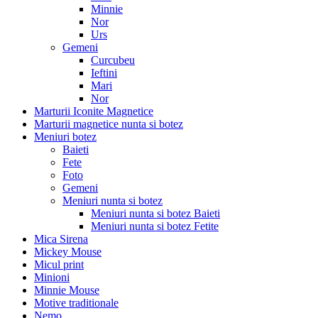
Minnie
Nor
Urs
Gemeni
Curcubeu
Ieftini
Mari
Nor
Marturii Iconite Magnetice
Marturii magnetice nunta si botez
Meniuri botez
Baieti
Fete
Foto
Gemeni
Meniuri nunta si botez
Meniuri nunta si botez Baieti
Meniuri nunta si botez Fetite
Mica Sirena
Mickey Mouse
Micul print
Minioni
Minnie Mouse
Motive traditionale
Nemo