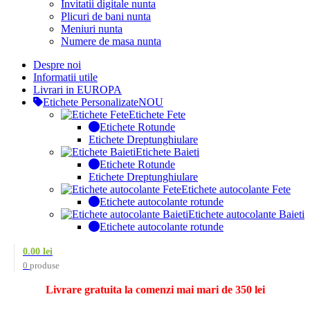
Invitatii digitale nunta
Plicuri de bani nunta
Meniuri nunta
Numere de masa nunta
Despre noi
Informatii utile
Livrari in EUROPA
Etichete Personalizate
NOU
Etichete Fete
Etichete Rotunde
Etichete Dreptunghiulare
Etichete Baieti
Etichete Rotunde
Etichete Dreptunghiulare
Etichete autocolante Fete
Etichete autocolante rotunde
Etichete autocolante Baieti
Etichete autocolante rotunde
0.00
lei
0
produse
Livrare gratuita la comenzi mai mari de 350 lei