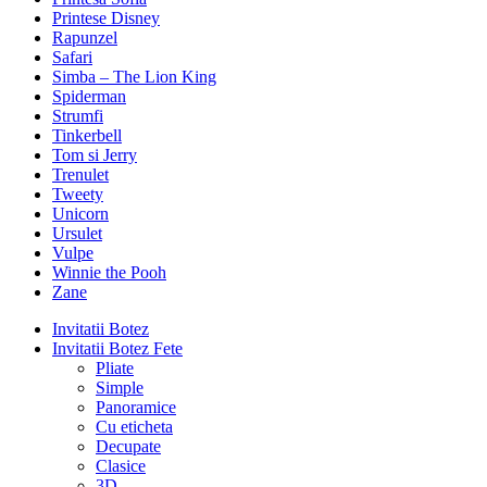
Printese Disney
Rapunzel
Safari
Simba – The Lion King
Spiderman
Strumfi
Tinkerbell
Tom si Jerry
Trenulet
Tweety
Unicorn
Ursulet
Vulpe
Winnie the Pooh
Zane
Invitatii Botez
Invitatii Botez Fete
Pliate
Simple
Panoramice
Cu eticheta
Decupate
Clasice
3D