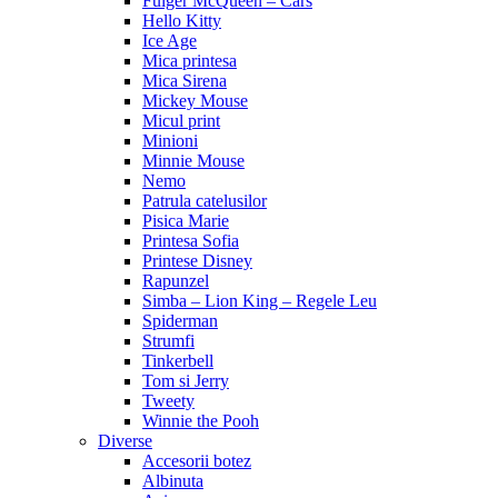
Fulger McQueen – Cars
Hello Kitty
Ice Age
Mica printesa
Mica Sirena
Mickey Mouse
Micul print
Minioni
Minnie Mouse
Nemo
Patrula catelusilor
Pisica Marie
Printesa Sofia
Printese Disney
Rapunzel
Simba – Lion King – Regele Leu
Spiderman
Strumfi
Tinkerbell
Tom si Jerry
Tweety
Winnie the Pooh
Diverse
Accesorii botez
Albinuta