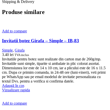
Shipping & Delivery
Produse similare
Add to compare
Invitatii botez Girafa – Simple – IB-83
Simple
,
Girafa
3.40
lei
TVA inclus
Invitatiile pentru botez sunt realizate din carton mat de 260g/mp.
Invitatiile sunt simple, tiparite si ambalate in plic colorat asortat.
Dimensiunea lor este de 14 x 10 cm, iar a plicului este de 16 x 11.5
cm. Dupa ce primim comanda, in 24-48 ore (luni-vineri), veti primi
pe WhatsApp sau pe email modelul de invitatie personalizata cu
textul Dvs. pentru a verifica si confirma datele.
Adaugă în coș
Vizualizare rapida
Add to compare