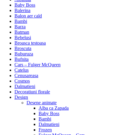
Baby Boss
Balerina
Balon aer cald
Bambi
Barza
Batman
Bebelusi
Broasca testoasa
Broscuta
Buburuza
Bufnita
Cars – Fulger McQueen
Catelus
Cenusareasa
Cosmos
Dalmatieni
Decoratiuni florale
Design
Desene animate
Alba ca Zapada
Baby Boss
Bambi
Dalmatieni
Frozen