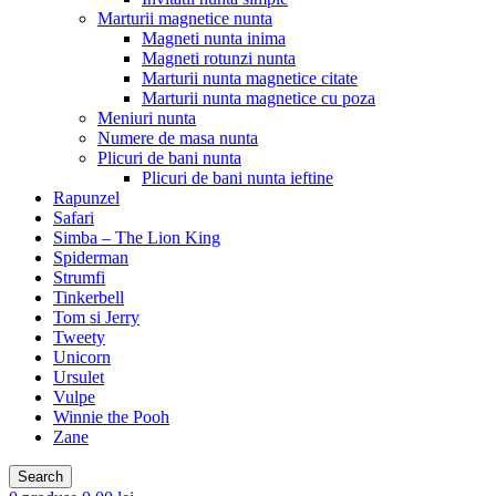
Marturii magnetice nunta
Magneti nunta inima
Magneti rotunzi nunta
Marturii nunta magnetice citate
Marturii nunta magnetice cu poza
Meniuri nunta
Numere de masa nunta
Plicuri de bani nunta
Plicuri de bani nunta ieftine
Rapunzel
Safari
Simba – The Lion King
Spiderman
Strumfi
Tinkerbell
Tom si Jerry
Tweety
Unicorn
Ursulet
Vulpe
Winnie the Pooh
Zane
Search