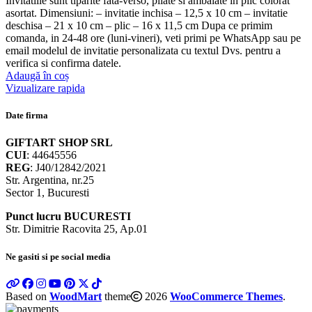
Invitatiile sunt tiparite fata-verso, pliate si ambalate in plic colorat
asortat. Dimensiuni: – invitatie inchisa – 12,5 x 10 cm – invitatie
deschisa – 21 x 10 cm – plic – 16 x 11,5 cm Dupa ce primim
comanda, in 24-48 ore (luni-vineri), veti primi pe WhatsApp sau pe
email modelul de invitatie personalizata cu textul Dvs. pentru a
verifica si confirma datele.
Adaugă în coș
Vizualizare rapida
Date firma
GIFTART SHOP SRL
CUI
: 44645556
REG
: J40/12842/2021
Str. Argentina, nr.25
Sector 1, Bucuresti
Punct lucru BUCURESTI
Str. Dimitrie Racovita 25, Ap.01
Ne gasiti si pe social media
Based on
WoodMart
theme
2026
WooCommerce Themes
.