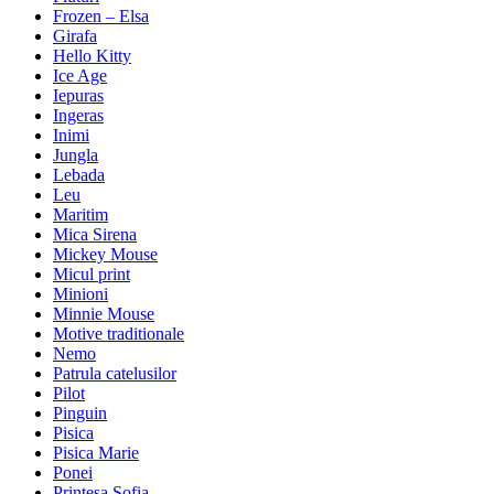
Frozen – Elsa
Girafa
Hello Kitty
Ice Age
Iepuras
Ingeras
Inimi
Jungla
Lebada
Leu
Maritim
Mica Sirena
Mickey Mouse
Micul print
Minioni
Minnie Mouse
Motive traditionale
Nemo
Patrula catelusilor
Pilot
Pinguin
Pisica
Pisica Marie
Ponei
Printesa Sofia