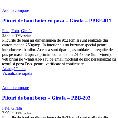
Add to compare
Plicuri de bani botez cu poza – Girafa – PBBF-017
Fete
,
Foto
,
Girafa
3.60
lei
TVA inclus
Plicurile de bani au dimensiunea de 9x21cm si sunt realizate din
carton mat de 250g/mp. In interior au un buzunar special pentru
introducerea banilor. Acestea sunt tiparite, asamblate si pregatite de
pus pe masa. Dupa ce primim comanda, in 24-48 ore (luni-vineri),
veti primi pe WhatsApp sau pe email modelul de plic personalizat cu
textul si poza Dvs. pentru verificare si confirmare.
Adaugă în coș
Vizualizare rapida
Add to compare
Plicuri de bani botez – Girafa – PBB-203
Fete
,
Girafa
2.90
lei
TVA inclus
Plicurile de bani au dimensiunea de 9x21cm si sunt realizate din