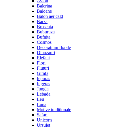
Avion
Balerina
Baloane
Balon aer cald
Barza
Broscuta
Buburuza
Bufnita
Cosmos
Decoratiuni florale
Dinozauri
Elefant
Flori
Fluturi
Girafa
Iepuras
Ingeras
Jungla
Lebada
Leu
Luna
Motive traditionale
Safari
Unicorn
Ursulet