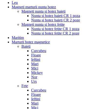
Leu
Magneti marturii nunta botez
Magneti nunta si botez baieti
Nunta si botez baieti CR 1 poza
Nunta si botez baieti CR 2 poze
Magneti nunta si botez fetite
Nunta si botez fetite CR 1 poza
Nunta si botez fetite CR 2 poze
Maritim
Marturii botez magnetice
Baieti
Curcubeu
Floare
Ieftini
Mari
Mici
Mickey
Nor
Urs
Fete
Curcubeu
Floare
Ieftini
Mari
Mici