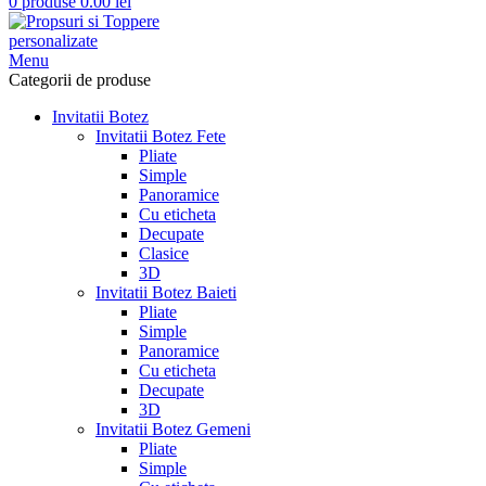
0
produse
0.00
lei
Menu
Categorii de produse
Invitatii Botez
Invitatii Botez Fete
Pliate
Simple
Panoramice
Cu eticheta
Decupate
Clasice
3D
Invitatii Botez Baieti
Pliate
Simple
Panoramice
Cu eticheta
Decupate
3D
Invitatii Botez Gemeni
Pliate
Simple