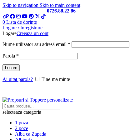
Skip to navigation
Skip to main content
Telefon si Whatsapp
0726.88.22.86
0
Lista de dorinte
Logare / Inregistrare
Logare
Creeaza un cont
Obligatoriu
Nume utilizator sau adresă email
*
Obligatoriu
Parola
*
Logare
Ai uitat parola?
Tine-ma minte
selecteaza categoria
1 poza
2 poze
Alba ca Zapada
Albinuta