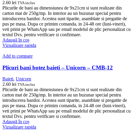
2.60
lei
TVA inclus
Plicurile de bani au dimensiunea de 9x21cm si sunt realizate din
carton mat de 250g/mp. In interior au un buzunar special pentru
introducerea banilor. Acestea sunt tiparite, asamblate si pregatite de
pus pe masa. Dupa ce primim comanda, in 24-48 ore (luni-vineri),
veti primi pe WhatsApp sau pe email modelul de plic personalizat cu
textul Dvs. pentru verificare si confirmare.
Adaugă în coș
Vizualizare rapida
Add to compare
Plicuri bani botez baieti – Unicorn – CMB-12
Baieti
,
Unicorn
2.60
lei
TVA inclus
Plicurile de bani au dimensiunea de 9x21cm si sunt realizate din
carton mat de 250g/mp. In interior au un buzunar special pentru
introducerea banilor. Acestea sunt tiparite, asamblate si pregatite de
pus pe masa. Dupa ce primim comanda, in 24-48 ore (luni-vineri),
veti primi pe WhatsApp sau pe email modelul de plic personalizat cu
textul Dvs. pentru verificare si confirmare.
Adaugă în coș
Vizualizare rapida