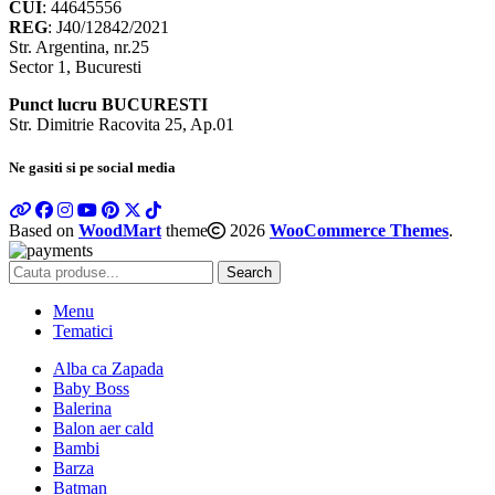
CUI
: 44645556
REG
: J40/12842/2021
Str. Argentina, nr.25
Sector 1, Bucuresti
Punct lucru BUCURESTI
Str. Dimitrie Racovita 25, Ap.01
Ne gasiti si pe social media
Based on
WoodMart
theme
2026
WooCommerce Themes
.
Search
Menu
Tematici
Alba ca Zapada
Baby Boss
Balerina
Balon aer cald
Bambi
Barza
Batman