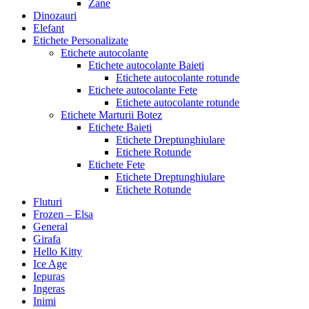
Zane
Dinozauri
Elefant
Etichete Personalizate
Etichete autocolante
Etichete autocolante Baieti
Etichete autocolante rotunde
Etichete autocolante Fete
Etichete autocolante rotunde
Etichete Marturii Botez
Etichete Baieti
Etichete Dreptunghiulare
Etichete Rotunde
Etichete Fete
Etichete Dreptunghiulare
Etichete Rotunde
Fluturi
Frozen – Elsa
General
Girafa
Hello Kitty
Ice Age
Iepuras
Ingeras
Inimi