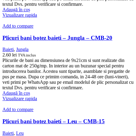
textul Dvs. pentru verificare si confirmare.
Adaugă în coș
Vizualizare rapida
Add to compare
Plicuri bani botez baieti – Jungla – CMB-20
Baieti
,
Jungla
2.60
lei
TVA inclus
Plicurile de bani au dimensiunea de 9x21cm si sunt realizate din
carton mat de 250g/mp. In interior au un buzunar special pentru
introducerea banilor. Acestea sunt tiparite, asamblate si pregatite de
pus pe masa. Dupa ce primim comanda, in 24-48 ore (luni-vineri),
veti primi pe WhatsApp sau pe email modelul de plic personalizat cu
textul Dvs. pentru verificare si confirmare.
Adaugă în coș
Vizualizare rapida
Add to compare
Plicuri bani botez baieti – Leu – CMB-15
Baieti
,
Leu