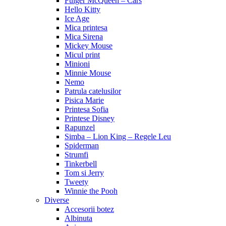
Fulger McQueen – Cars
Hello Kitty
Ice Age
Mica printesa
Mica Sirena
Mickey Mouse
Micul print
Minioni
Minnie Mouse
Nemo
Patrula catelusilor
Pisica Marie
Printesa Sofia
Printese Disney
Rapunzel
Simba – Lion King – Regele Leu
Spiderman
Strumfi
Tinkerbell
Tom si Jerry
Tweety
Winnie the Pooh
Diverse
Accesorii botez
Albinuta