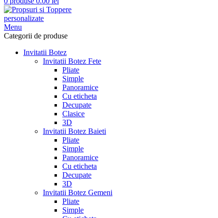
0
produse
0.00
lei
Menu
Categorii de produse
Invitatii Botez
Invitatii Botez Fete
Pliate
Simple
Panoramice
Cu eticheta
Decupate
Clasice
3D
Invitatii Botez Baieti
Pliate
Simple
Panoramice
Cu eticheta
Decupate
3D
Invitatii Botez Gemeni
Pliate
Simple