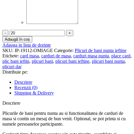
Cantitate
Plic
Adaugă în coș
de
Adauga in lista de dorinte
bani
SKU:
IP-19112-OMIAGE
Categorie:
Plicuri de bani nunta ieftine
nunta
Etichete:
card masa
,
carduri de masa
,
carduri masa nunta
,
place card
,
-
plic bani ieftin
,
plicuri bani
,
plicuri bani ieftine
,
plicuri bani nunta
,
Ieftin
plicuri dar
-
Distribuie pe:
CMN-
07
Descriere
Recenzii (0)
Shipping & Delivery
Descriere
Plicurile de bani pentru nunta au si functionalitatea de carduri de
masa si contin un mesaj de bun venit. Optional, se pot printa si cu
numele persoanelor participante.