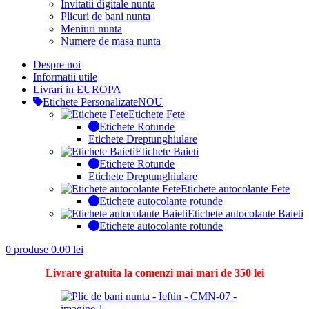
Invitatii digitale nunta
Plicuri de bani nunta
Meniuri nunta
Numere de masa nunta
Despre noi
Informatii utile
Livrari in EUROPA
Etichete Personalizate
NOU
Etichete Fete
Etichete Rotunde
Etichete Dreptunghiulare
Etichete Baieti
Etichete Rotunde
Etichete Dreptunghiulare
Etichete autocolante Fete
Etichete autocolante rotunde
Etichete autocolante Baieti
Etichete autocolante rotunde
0
produse
0.00
lei
Livrare gratuita la comenzi mai mari de 350 lei