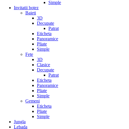
Simple
Invitatii botez
Baieti
3D
Decupate
Patrat
Eticheta
Panoramice
Pliate
Simple
Fete
3D
Clasice
Decupate
Patrat
Eticheta
Panoramice
Pliate
Simple
Gemeni
Eticheta
Pliate
Simple
Jungla
Lebada