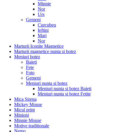
Minnie
Nor
Urs
Gemeni
Curcubeu
Ieftini
Mari
Nor
Marturii Iconite Magnetice
Marturii magnetice nunta si botez
Meniuri botez
Baieti
Fete
Foto
Gemeni
Meniuri nunta si botez
Meniuri nunta si botez Baieti
Meniuri nunta si botez Fetite
Mica Sirena
Mickey Mouse
Micul print
Minioni
Minnie Mouse
Motive traditionale
Nemo