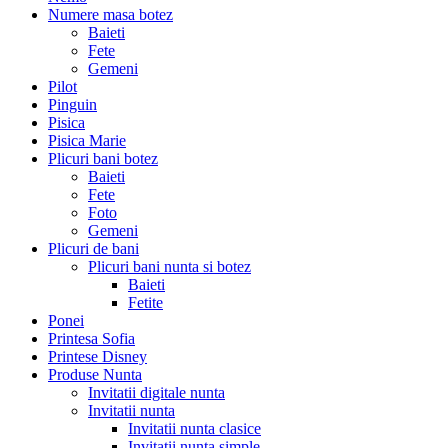
Numere masa botez
Baieti
Fete
Gemeni
Pilot
Pinguin
Pisica
Pisica Marie
Plicuri bani botez
Baieti
Fete
Foto
Gemeni
Plicuri de bani
Plicuri bani nunta si botez
Baieti
Fetite
Ponei
Printesa Sofia
Printese Disney
Produse Nunta
Invitatii digitale nunta
Invitatii nunta
Invitatii nunta clasice
Invitatii nunta simple