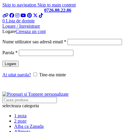
Skip to navigation
Skip to main content
Telefon si Whatsapp
0726.88.22.86
0
Lista de dorinte
Logare / Inregistrare
Logare
Creeaza un cont
Obligatoriu
Nume utilizator sau adresă email
*
Obligatoriu
Parola
*
Logare
Ai uitat parola?
Tine-ma minte
selecteaza categoria
1 poza
2 poze
Alba ca Zapada
Albinuta