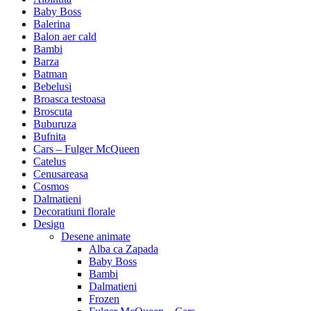
Baby Boss
Balerina
Balon aer cald
Bambi
Barza
Batman
Bebelusi
Broasca testoasa
Broscuta
Buburuza
Bufnita
Cars – Fulger McQueen
Catelus
Cenusareasa
Cosmos
Dalmatieni
Decoratiuni florale
Design
Desene animate
Alba ca Zapada
Baby Boss
Bambi
Dalmatieni
Frozen