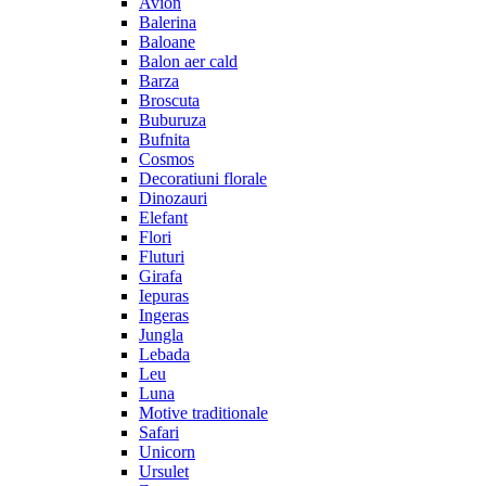
Avion
Balerina
Baloane
Balon aer cald
Barza
Broscuta
Buburuza
Bufnita
Cosmos
Decoratiuni florale
Dinozauri
Elefant
Flori
Fluturi
Girafa
Iepuras
Ingeras
Jungla
Lebada
Leu
Luna
Motive traditionale
Safari
Unicorn
Ursulet