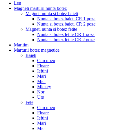
Leu
Magneti marturii nunta botez
Magneti nunta si botez baieti
Nunta si botez baieti CR 1 poza
Nunta si botez baieti CR 2 poze
Magneti nunta si botez fetite
Nunta si botez fetite CR 1 poza
Nunta si botez fetite CR 2 poze
Maritim
Marturii botez magnetice
Baieti
Curcubeu
Floare
Ieftini
Mari
Mici
Mickey
Nor
Urs
Fete
Curcubeu
Floare
Ieftini
Mari
Mici