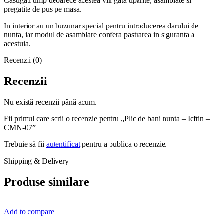
Castigati timp deoarece acestea vin gata tiparite, asamblate si
pregatite de pus pe masa.
In interior au un buzunar special pentru introducerea darului de
nunta, iar modul de asamblare confera pastrarea in siguranta a
acestuia.
Recenzii (0)
Recenzii
Nu există recenzii până acum.
Fii primul care scrii o recenzie pentru „Plic de bani nunta – Ieftin –
CMN-07”
Trebuie să fii
autentificat
pentru a publica o recenzie.
Shipping & Delivery
Produse similare
Add to compare