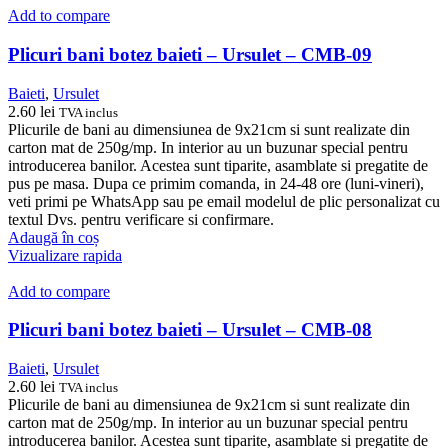
Add to compare
Plicuri bani botez baieti – Ursulet – CMB-09
Baieti
,
Ursulet
2.60
lei
TVA inclus
Plicurile de bani au dimensiunea de 9x21cm si sunt realizate din
carton mat de 250g/mp. In interior au un buzunar special pentru
introducerea banilor. Acestea sunt tiparite, asamblate si pregatite de
pus pe masa. Dupa ce primim comanda, in 24-48 ore (luni-vineri),
veti primi pe WhatsApp sau pe email modelul de plic personalizat cu
textul Dvs. pentru verificare si confirmare.
Adaugă în coș
Vizualizare rapida
Add to compare
Plicuri bani botez baieti – Ursulet – CMB-08
Baieti
,
Ursulet
2.60
lei
TVA inclus
Plicurile de bani au dimensiunea de 9x21cm si sunt realizate din
carton mat de 250g/mp. In interior au un buzunar special pentru
introducerea banilor. Acestea sunt tiparite, asamblate si pregatite de