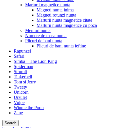
Marturii magnetice nunta
Magneti nunta inima
Magneti rotunzi nunta
Marturii nunta magnetice citate
Marturii nunta magnetice cu poza
Meniuri nunta
Numere de masa nunta
Plicuri de bani nunta
Plicuri de bani nunta ieftine
Rapunzel
Safari
Simba – The Lion King
Spiderman
Strumfi
Tinkerbell
Tom si Jerry
Tweety
Unicorn
Ursulet
Vulpe
Winnie the Pooh
Zane
Search