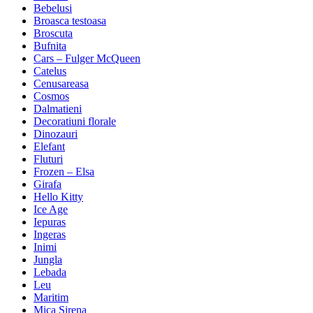
Bebelusi
Broasca testoasa
Broscuta
Bufnita
Cars – Fulger McQueen
Catelus
Cenusareasa
Cosmos
Dalmatieni
Decoratiuni florale
Dinozauri
Elefant
Fluturi
Frozen – Elsa
Girafa
Hello Kitty
Ice Age
Iepuras
Ingeras
Inimi
Jungla
Lebada
Leu
Maritim
Mica Sirena