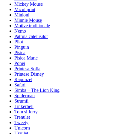
Mickey Mouse
Micul print
Minioni
Minnie Mouse
Motive traditionale
Nemo
Patrula catelusilor
Pilot
Pinguin
Pisica
Pisica Marie
Ponei
Printesa Sofia
Printese Disney
Rapunzel
Safari
Simba – The Lion King
Spiderman
Strumfi
Tinkerbell
Tom si Jerry
Trenulet
Tweety
Unicorn
Ursulet