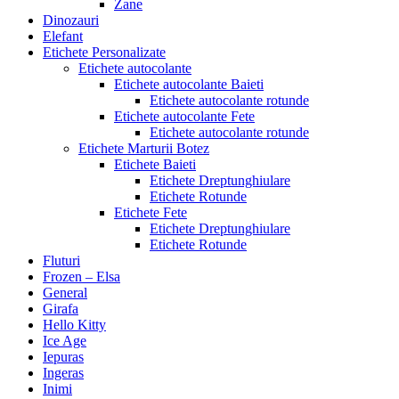
Zane
Dinozauri
Elefant
Etichete Personalizate
Etichete autocolante
Etichete autocolante Baieti
Etichete autocolante rotunde
Etichete autocolante Fete
Etichete autocolante rotunde
Etichete Marturii Botez
Etichete Baieti
Etichete Dreptunghiulare
Etichete Rotunde
Etichete Fete
Etichete Dreptunghiulare
Etichete Rotunde
Fluturi
Frozen – Elsa
General
Girafa
Hello Kitty
Ice Age
Iepuras
Ingeras
Inimi