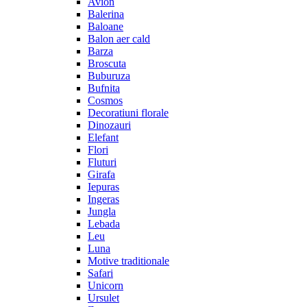
Avion
Balerina
Baloane
Balon aer cald
Barza
Broscuta
Buburuza
Bufnita
Cosmos
Decoratiuni florale
Dinozauri
Elefant
Flori
Fluturi
Girafa
Iepuras
Ingeras
Jungla
Lebada
Leu
Luna
Motive traditionale
Safari
Unicorn
Ursulet