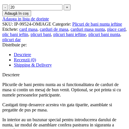
Cantitate
Plic
Adaugă în coș
de
Adauga in lista de dorinte
bani
SKU:
IP-99524-OMIAGE
Categorie:
Plicuri de bani nunta ieftine
nunta
Etichete:
card masa
,
carduri de masa
,
carduri masa nunta
,
place card
,
-
plic bani ieftin
,
plicuri bani
,
plicuri bani ieftine
,
plicuri bani nunta
,
Ieftin
plicuri dar
-
Distribuie pe:
CMN-
02
Descriere
Recenzii (0)
Shipping & Delivery
Descriere
Plicurile de bani pentru nunta au si functionalitatea de carduri de
masa si contin un mesaj de bun venit. Optional, se pot printa si cu
numele persoanelor participante.
Castigati timp deoarece acestea vin gata tiparite, asamblate si
pregatite de pus pe masa.
In interior au un buzunar special pentru introducerea darului de
nunta, iar modul de asamblare confera pastrarea in siguranta a