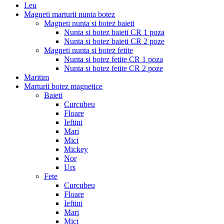
Leu
Magneti marturii nunta botez
Magneti nunta si botez baieti
Nunta si botez baieti CR 1 poza
Nunta si botez baieti CR 2 poze
Magneti nunta si botez fetite
Nunta si botez fetite CR 1 poza
Nunta si botez fetite CR 2 poze
Maritim
Marturii botez magnetice
Baieti
Curcubeu
Floare
Ieftini
Mari
Mici
Mickey
Nor
Urs
Fete
Curcubeu
Floare
Ieftini
Mari
Mici