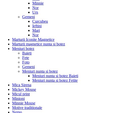
Minnie
Nor
Urs
Gemeni
Curcubeu
Ieftini
Mari
Nor
Marturii Iconite Magnetice
Marturii magnetice nunta si botez
Meniuri botez
Baieti
Fete
Foto
Gemeni
Meniuri nunta si botez
Meniuri nunta si botez Baieti
Meniuri nunta si botez Fetite
Mica Sirena
Mickey Mouse
Micul print
Minioni
Minnie Mouse
Motive traditionale
Nemo