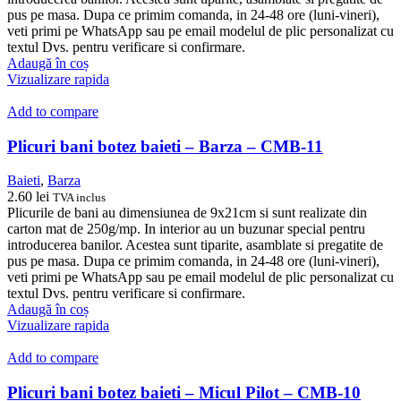
pus pe masa. Dupa ce primim comanda, in 24-48 ore (luni-vineri),
veti primi pe WhatsApp sau pe email modelul de plic personalizat cu
textul Dvs. pentru verificare si confirmare.
Adaugă în coș
Vizualizare rapida
Add to compare
Plicuri bani botez baieti – Barza – CMB-11
Baieti
,
Barza
2.60
lei
TVA inclus
Plicurile de bani au dimensiunea de 9x21cm si sunt realizate din
carton mat de 250g/mp. In interior au un buzunar special pentru
introducerea banilor. Acestea sunt tiparite, asamblate si pregatite de
pus pe masa. Dupa ce primim comanda, in 24-48 ore (luni-vineri),
veti primi pe WhatsApp sau pe email modelul de plic personalizat cu
textul Dvs. pentru verificare si confirmare.
Adaugă în coș
Vizualizare rapida
Add to compare
Plicuri bani botez baieti – Micul Pilot – CMB-10