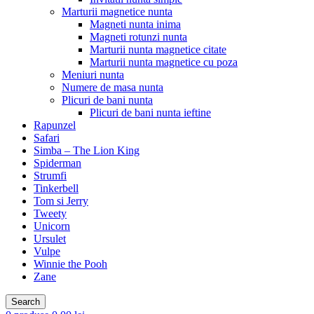
Marturii magnetice nunta
Magneti nunta inima
Magneti rotunzi nunta
Marturii nunta magnetice citate
Marturii nunta magnetice cu poza
Meniuri nunta
Numere de masa nunta
Plicuri de bani nunta
Plicuri de bani nunta ieftine
Rapunzel
Safari
Simba – The Lion King
Spiderman
Strumfi
Tinkerbell
Tom si Jerry
Tweety
Unicorn
Ursulet
Vulpe
Winnie the Pooh
Zane
Search