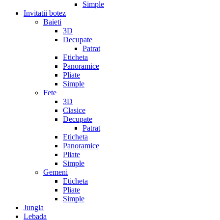
Simple
Invitatii botez
Baieti
3D
Decupate
Patrat
Eticheta
Panoramice
Pliate
Simple
Fete
3D
Clasice
Decupate
Patrat
Eticheta
Panoramice
Pliate
Simple
Gemeni
Eticheta
Pliate
Simple
Jungla
Lebada