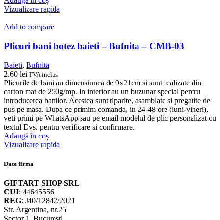
Adaugă în coș
Vizualizare rapida
Add to compare
Plicuri bani botez baieti – Bufnita – CMB-03
Baieti
,
Bufnita
2.60
lei
TVA inclus
Plicurile de bani au dimensiunea de 9x21cm si sunt realizate din
carton mat de 250g/mp. In interior au un buzunar special pentru
introducerea banilor. Acestea sunt tiparite, asamblate si pregatite de
pus pe masa. Dupa ce primim comanda, in 24-48 ore (luni-vineri),
veti primi pe WhatsApp sau pe email modelul de plic personalizat cu
textul Dvs. pentru verificare si confirmare.
Adaugă în coș
Vizualizare rapida
Date firma
GIFTART SHOP SRL
CUI
: 44645556
REG
: J40/12842/2021
Str. Argentina, nr.25
Sector 1, Bucuresti