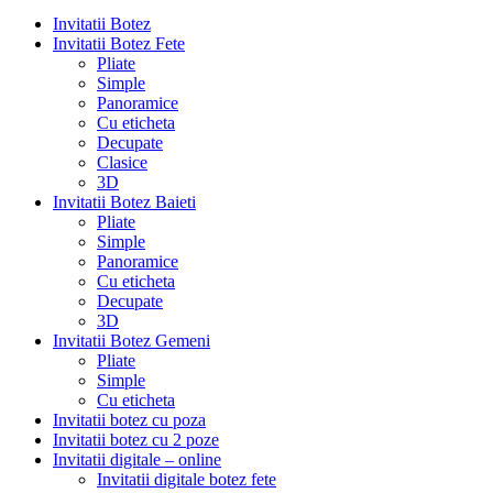
Invitatii Botez
Invitatii Botez Fete
Pliate
Simple
Panoramice
Cu eticheta
Decupate
Clasice
3D
Invitatii Botez Baieti
Pliate
Simple
Panoramice
Cu eticheta
Decupate
3D
Invitatii Botez Gemeni
Pliate
Simple
Cu eticheta
Invitatii botez cu poza
Invitatii botez cu 2 poze
Invitatii digitale – online
Invitatii digitale botez fete