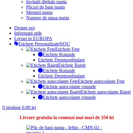
Invitatii digitale nunta
Plicuri de bani nunta
Meniuri nunta
Numere de masa nunta
Despre noi
Informatii utile
Livrari in EUROPA
Etichete Personalizate
NOU
Etichete Fete
Etichete Rotunde
Etichete Dreptunghiulare
Etichete Baieti
Etichete Rotunde
Etichete Dreptunghiulare
Etichete autocolante Fete
Etichete autocolante rotunde
Etichete autocolante Baieti
Etichete autocolante rotunde
0
produse
0.00
lei
Livrare gratuita la comenzi mai mari de 350 lei