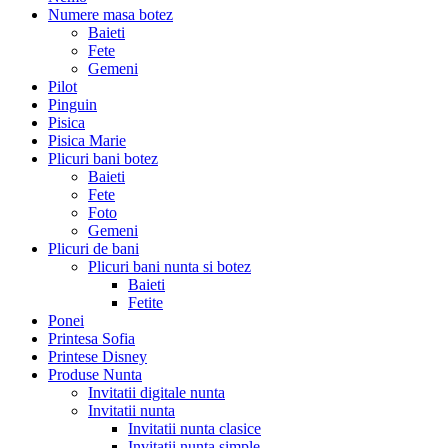
Numere masa botez
Baieti
Fete
Gemeni
Pilot
Pinguin
Pisica
Pisica Marie
Plicuri bani botez
Baieti
Fete
Foto
Gemeni
Plicuri de bani
Plicuri bani nunta si botez
Baieti
Fetite
Ponei
Printesa Sofia
Printese Disney
Produse Nunta
Invitatii digitale nunta
Invitatii nunta
Invitatii nunta clasice
Invitatii nunta simple