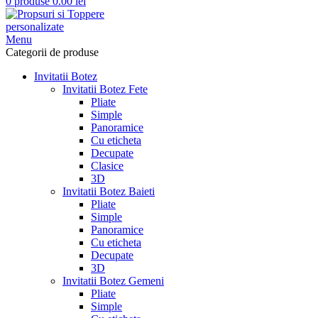
0
produse
0.00
lei
Menu
Categorii de produse
Invitatii Botez
Invitatii Botez Fete
Pliate
Simple
Panoramice
Cu eticheta
Decupate
Clasice
3D
Invitatii Botez Baieti
Pliate
Simple
Panoramice
Cu eticheta
Decupate
3D
Invitatii Botez Gemeni
Pliate
Simple