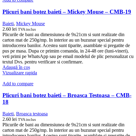
Plicuri bani botez baieti – Mickey Mouse – CMB-19
Baieti
,
Mickey Mouse
2.60
lei
TVA inclus
Plicurile de bani au dimensiunea de 9x21cm si sunt realizate din
carton mat de 250g/mp. In interior au un buzunar special pentru
introducerea banilor. Acestea sunt tiparite, asamblate si pregatite de
pus pe masa. Dupa ce primim comanda, in 24-48 ore (luni-vineri),
veti primi pe WhatsApp sau pe email modelul de plic personalizat cu
textul Dvs. pentru verificare si confirmare.
Adaugă în coș
Vizualizare rapida
Add to compare
Plicuri bani botez baieti – Broasca Testoasa – CMB-
18
Baieti
,
Broasca testoasa
2.60
lei
TVA inclus
Plicurile de bani au dimensiunea de 9x21cm si sunt realizate din
carton mat de 250g/mp. In interior au un buzunar special pentru
introducerea banilor. Acestea sunt tiparite, asamblate si pregatite de