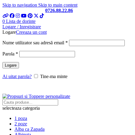
Skip to navigation
Skip to main content
Telefon si Whatsapp
0726.88.22.86
0
Lista de dorinte
Logare / Inregistrare
Logare
Creeaza un cont
Obligatoriu
Nume utilizator sau adresă email
*
Obligatoriu
Parola
*
Logare
Ai uitat parola?
Tine-ma minte
selecteaza categoria
1 poza
2 poze
Alba ca Zapada
Albinuta