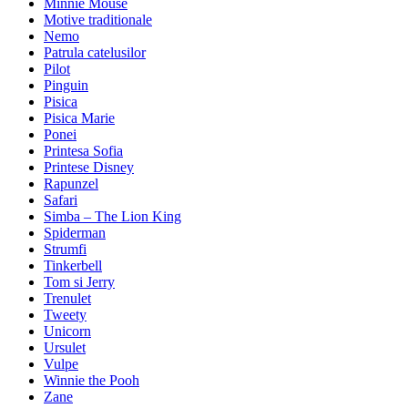
Minnie Mouse
Motive traditionale
Nemo
Patrula catelusilor
Pilot
Pinguin
Pisica
Pisica Marie
Ponei
Printesa Sofia
Printese Disney
Rapunzel
Safari
Simba – The Lion King
Spiderman
Strumfi
Tinkerbell
Tom si Jerry
Trenulet
Tweety
Unicorn
Ursulet
Vulpe
Winnie the Pooh
Zane