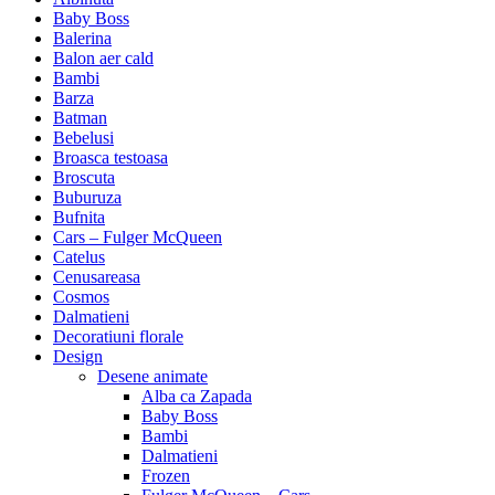
Baby Boss
Balerina
Balon aer cald
Bambi
Barza
Batman
Bebelusi
Broasca testoasa
Broscuta
Buburuza
Bufnita
Cars – Fulger McQueen
Catelus
Cenusareasa
Cosmos
Dalmatieni
Decoratiuni florale
Design
Desene animate
Alba ca Zapada
Baby Boss
Bambi
Dalmatieni
Frozen