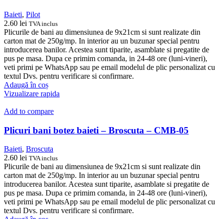
Baieti
,
Pilot
2.60
lei
TVA inclus
Plicurile de bani au dimensiunea de 9x21cm si sunt realizate din
carton mat de 250g/mp. In interior au un buzunar special pentru
introducerea banilor. Acestea sunt tiparite, asamblate si pregatite de
pus pe masa. Dupa ce primim comanda, in 24-48 ore (luni-vineri),
veti primi pe WhatsApp sau pe email modelul de plic personalizat cu
textul Dvs. pentru verificare si confirmare.
Adaugă în coș
Vizualizare rapida
Add to compare
Plicuri bani botez baieti – Broscuta – CMB-05
Baieti
,
Broscuta
2.60
lei
TVA inclus
Plicurile de bani au dimensiunea de 9x21cm si sunt realizate din
carton mat de 250g/mp. In interior au un buzunar special pentru
introducerea banilor. Acestea sunt tiparite, asamblate si pregatite de
pus pe masa. Dupa ce primim comanda, in 24-48 ore (luni-vineri),
veti primi pe WhatsApp sau pe email modelul de plic personalizat cu
textul Dvs. pentru verificare si confirmare.