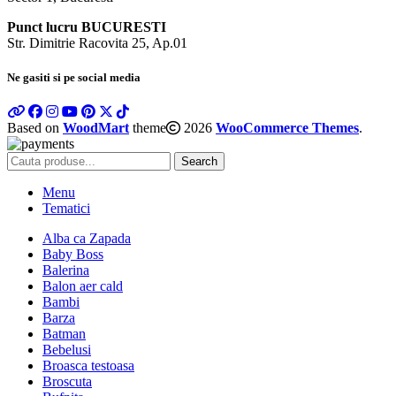
Punct lucru BUCURESTI
Str. Dimitrie Racovita 25, Ap.01
Ne gasiti si pe social media
Based on
WoodMart
theme
2026
WooCommerce Themes
.
Search
Menu
Tematici
Alba ca Zapada
Baby Boss
Balerina
Balon aer cald
Bambi
Barza
Batman
Bebelusi
Broasca testoasa
Broscuta