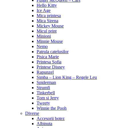
Fulger McQueen – Cars
Hello Kitty
Ice Age
Mica printesa
Mica Sirena
Mickey Mouse
Micul print
Minioni
Minnie Mouse
Nemo
Patrula catelusilor
Pisica Marie
Printesa Sofia
Printese Disney
Rapunzel
Simba – Lion King – Regele Leu
Spiderman
Strumfi
Tinkerbell
Tom si Jerry
Tweety
Winnie the Pooh
Diverse
Accesorii botez
Albinuta