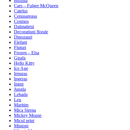
Bufnita
Cars – Fulger McQueen
Catelus
Cenusareasa
Cosmos
Dalmatieni
Decoratiuni florale
Dinozauri
Elefant
Fluturi
Frozen – Elsa
Girafa
Hello Kitty
Ice Age
Iepuras
Ingeras
Inimi
Jungla
Lebada
Leu
Maritim
Mica Sirena
Mickey Mouse
Micul print
Minioni