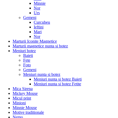
Minnie
Nor
Urs
Gemeni
Curcubeu
Ieftini
Mari
Nor
Marturii Iconite Magnetice
Marturii magnetice nunta si botez
Meniuri botez
Baieti
Fete
Foto
Gemeni
Meniuri nunta si botez
Meniuri nunta si botez Baieti
Meniuri nunta si botez Fetite
Mica Sirena
Mickey Mouse
Micul print
Minioni
Minnie Mouse
Motive traditionale
Nemo