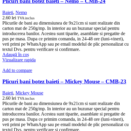
Plicuri bani botez baieti – Nemo – CMB-24
Baieti
,
Nemo
2.60
lei
TVA inclus
Plicurile de bani au dimensiunea de 9x21cm si sunt realizate din
carton mat de 250g/mp. In interior au un buzunar special pentru
introducerea banilor. Acestea sunt tiparite, asamblate si pregatite de
pus pe masa. Dupa ce primim comanda, in 24-48 ore (luni-vineri),
veti primi pe WhatsApp sau pe email modelul de plic personalizat cu
textul Dvs. pentru verificare si confirmare.
Adaugă în coș
Vizualizare rapida
Add to compare
Plicuri bani botez baieti – Mickey Mouse – CMB-23
Baieti
,
Mickey Mouse
2.60
lei
TVA inclus
Plicurile de bani au dimensiunea de 9x21cm si sunt realizate din
carton mat de 250g/mp. In interior au un buzunar special pentru
introducerea banilor. Acestea sunt tiparite, asamblate si pregatite de
pus pe masa. Dupa ce primim comanda, in 24-48 ore (luni-vineri),
veti primi pe WhatsApp sau pe email modelul de plic personalizat cu
textul Dvs. pentru verificare si confirmare.