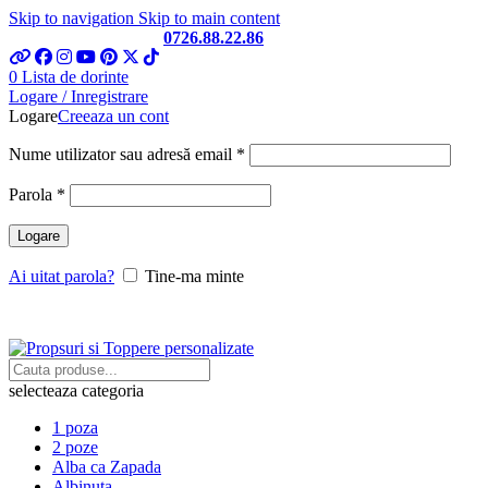
Skip to navigation
Skip to main content
Telefon si Whatsapp
0726.88.22.86
0
Lista de dorinte
Logare / Inregistrare
Logare
Creeaza un cont
Obligatoriu
Nume utilizator sau adresă email
*
Obligatoriu
Parola
*
Logare
Ai uitat parola?
Tine-ma minte
selecteaza categoria
1 poza
2 poze
Alba ca Zapada
Albinuta