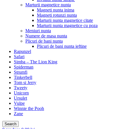
Marturii magnetice nunta
Magneti nunta inima
Magneti rotunzi nunta
Marturii nunta magnetice citate
Marturii nunta magnetice cu poza
Meniuri nunta
Numere de masa nunta
Plicuri de bani nunta
Plicuri de bani nunta ieftine
Rapunzel
Safari
Simba – The Lion King
Spiderman
Strumfi
Tinkerbell
Tom si Jerry
Tweety
Unicorn
Ursulet
Vulpe
Winnie the Pooh
Zane
Search