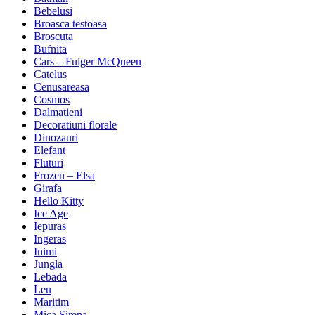
Bebelusi
Broasca testoasa
Broscuta
Bufnita
Cars – Fulger McQueen
Catelus
Cenusareasa
Cosmos
Dalmatieni
Decoratiuni florale
Dinozauri
Elefant
Fluturi
Frozen – Elsa
Girafa
Hello Kitty
Ice Age
Iepuras
Ingeras
Inimi
Jungla
Lebada
Leu
Maritim
Mica Sirena