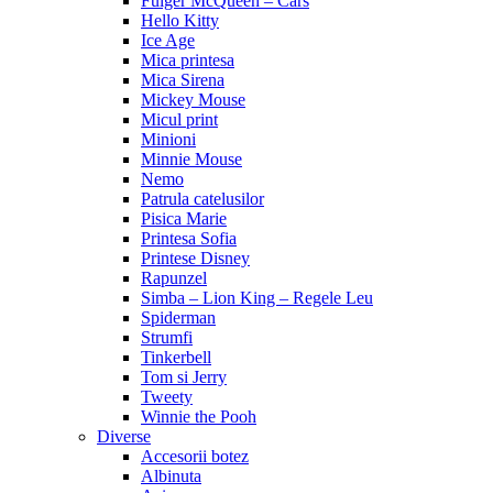
Fulger McQueen – Cars
Hello Kitty
Ice Age
Mica printesa
Mica Sirena
Mickey Mouse
Micul print
Minioni
Minnie Mouse
Nemo
Patrula catelusilor
Pisica Marie
Printesa Sofia
Printese Disney
Rapunzel
Simba – Lion King – Regele Leu
Spiderman
Strumfi
Tinkerbell
Tom si Jerry
Tweety
Winnie the Pooh
Diverse
Accesorii botez
Albinuta