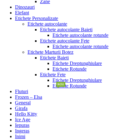
Zane
Dinozauri
Elefant
Etichete Personalizate
Etichete autocolante
Etichete autocolante Baieti
Etichete autocolante rotunde
Etichete autocolante Fete
Etichete autocolante rotunde
Etichete Marturii Botez
Etichete Baieti
Etichete Dreptunghiulare
Etichete Rotunde
Etichete Fete
Etichete Dreptunghiulare
NOU
Etichete Rotunde
Fluturi
Frozen – Elsa
General
Girafa
Hello Kitty
Ice Age
Iepuras
Ingeras
Inimi