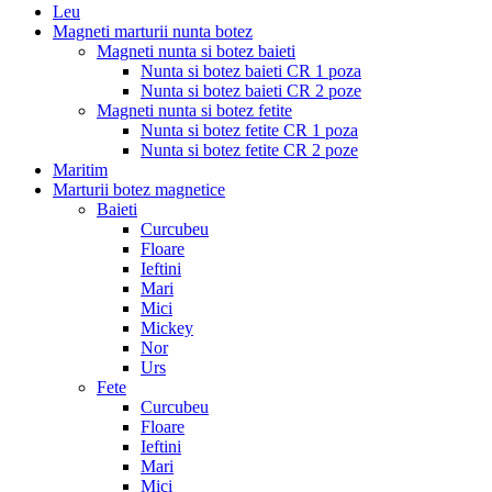
Leu
Magneti marturii nunta botez
Magneti nunta si botez baieti
Nunta si botez baieti CR 1 poza
Nunta si botez baieti CR 2 poze
Magneti nunta si botez fetite
Nunta si botez fetite CR 1 poza
Nunta si botez fetite CR 2 poze
Maritim
Marturii botez magnetice
Baieti
Curcubeu
Floare
Ieftini
Mari
Mici
Mickey
Nor
Urs
Fete
Curcubeu
Floare
Ieftini
Mari
Mici