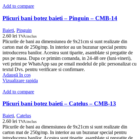
Add to compare
Plicuri bani botez baieti – Pinguin – CMB-14
Baieti
,
Pinguin
2.60
lei
TVA inclus
Plicurile de bani au dimensiunea de 9x21cm si sunt realizate din
carton mat de 250g/mp. In interior au un buzunar special pentru
introducerea banilor. Acestea sunt tiparite, asamblate si pregatite de
pus pe masa. Dupa ce primim comanda, in 24-48 ore (luni-vineri),
veti primi pe WhatsApp sau pe email modelul de plic personalizat cu
textul Dvs. pentru verificare si confirmare.
Adaugă în coș
Vizualizare rapida
Add to compare
Plicuri bani botez baieti – Catelus – CMB-13
Baieti
,
Catelus
2.60
lei
TVA inclus
Plicurile de bani au dimensiunea de 9x21cm si sunt realizate din
carton mat de 250g/mp. In interior au un buzunar special pentru
introducerea banilor. Acestea sunt tiparite, asamblate si pregatite de