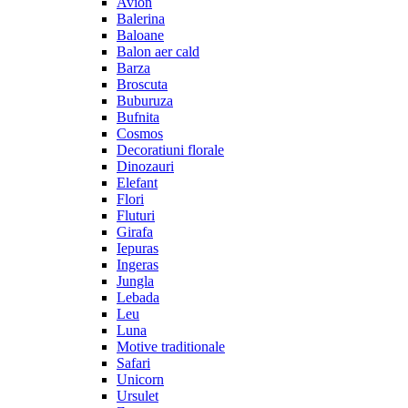
Avion
Balerina
Baloane
Balon aer cald
Barza
Broscuta
Buburuza
Bufnita
Cosmos
Decoratiuni florale
Dinozauri
Elefant
Flori
Fluturi
Girafa
Iepuras
Ingeras
Jungla
Lebada
Leu
Luna
Motive traditionale
Safari
Unicorn
Ursulet