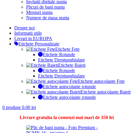
Invitatii digitale nunta
Plicuri de bani nunta
Meniuri nunta
Numere de masa nunta
Despre noi
Informatii utile
Livrari in EUROPA
Etichete Personalizate
Etichete Fete
Etichete Rotunde
Etichete Dreptunghiulare
Etichete Baieti
Etichete Rotunde
Etichete Dreptunghiulare
Etichete autocolante Fete
Etichete autocolante rotunde
Etichete autocolante Baieti
Etichete autocolante rotunde
0
produse
0.00
lei
Livrare gratuita la comenzi mai mari de 350 lei