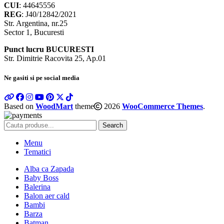
CUI
: 44645556
REG
: J40/12842/2021
Str. Argentina, nr.25
Sector 1, Bucuresti
Punct lucru BUCURESTI
Str. Dimitrie Racovita 25, Ap.01
Ne gasiti si pe social media
Based on
WoodMart
theme
2026
WooCommerce Themes
.
Search
Menu
Tematici
Alba ca Zapada
Baby Boss
Balerina
Balon aer cald
Bambi
Barza
Batman