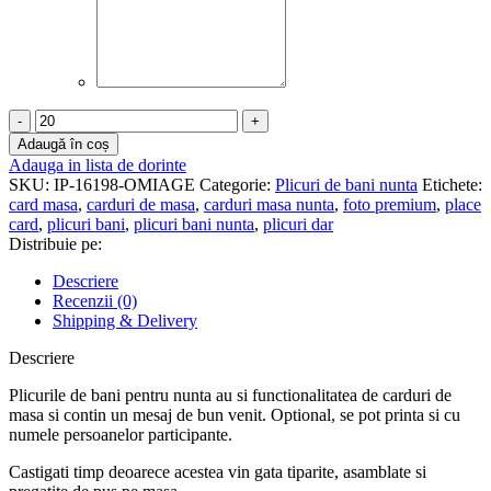
Cantitate
Plic
Adaugă în coș
de
Adauga in lista de dorinte
bani
SKU:
IP-16198-OMIAGE
Categorie:
Plicuri de bani nunta
Etichete:
nunta
card masa
,
carduri de masa
,
carduri masa nunta
,
foto premium
,
place
-
card
,
plicuri bani
,
plicuri bani nunta
,
plicuri dar
Foto
Distribuie pe:
Premium
-
Descriere
PCMN-
Recenzii (0)
16
Shipping & Delivery
Descriere
Plicurile de bani pentru nunta au si functionalitatea de carduri de
masa si contin un mesaj de bun venit. Optional, se pot printa si cu
numele persoanelor participante.
Castigati timp deoarece acestea vin gata tiparite, asamblate si