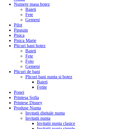
Numere masa botez
Baieti
Fete
Gemeni
Pilot
Pinguin
Pisica
Pisica Marie
Plicuri bani botez
Baieti
Fete
Foto
Gemeni
Plicuri de bani
Plicuri bani nunta si botez
Baieti
Fetite
Ponei
Printesa Sofia
Printese Disney
Produse Nunta
Invitatii digitale nunta
Invitatii nunta
Invitatii nunta clasice
Invitatii nunta simple