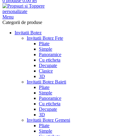
0
produse
0.00
lei
Menu
Categorii de produse
Invitatii Botez
Invitatii Botez Fete
Pliate
Simple
Panoramice
Cu eticheta
Decupate
Clasice
3D
Invitatii Botez Baieti
Pliate
Simple
Panoramice
Cu eticheta
Decupate
3D
Invitatii Botez Gemeni
Pliate
Simple