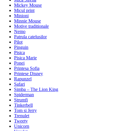
Mickey Mouse
Micul print
Minioni
Minnie Mouse
Motive traditionale
Nemo
Patrula catelusilor
Pilot
Pinguin
Pisica
Pisica Marie
Ponei
Printesa Sofia
Printese Disney
Rapunzel
Safari
Simba – The Lion King
Spiderman
Strumfi
Tinkerbell
Tom si Jerry
Trenulet
Tweety
Unicorn