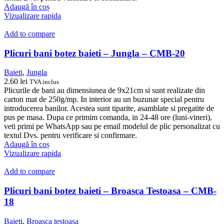
Adaugă în coș
Vizualizare rapida
Add to compare
Plicuri bani botez baieti – Jungla – CMB-20
Baieti
,
Jungla
2.60
lei
TVA inclus
Plicurile de bani au dimensiunea de 9x21cm si sunt realizate din
carton mat de 250g/mp. In interior au un buzunar special pentru
introducerea banilor. Acestea sunt tiparite, asamblate si pregatite de
pus pe masa. Dupa ce primim comanda, in 24-48 ore (luni-vineri),
veti primi pe WhatsApp sau pe email modelul de plic personalizat cu
textul Dvs. pentru verificare si confirmare.
Adaugă în coș
Vizualizare rapida
Add to compare
Plicuri bani botez baieti – Broasca Testoasa – CMB-
18
Baieti
,
Broasca testoasa