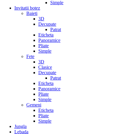
Simple
Invitatii botez
Baieti
3D
Decupate
Patrat
Eticheta
Panoramice
Pliate
Simple
Fete
3D
Clasice
Decupate
Patrat
Eticheta
Panoramice
Pliate
Simple
Gemeni
Eticheta
Pliate
Simple
Jungla
Lebada