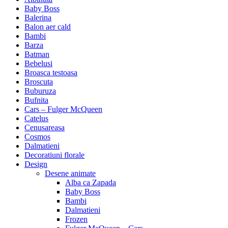
Baby Boss
Balerina
Balon aer cald
Bambi
Barza
Batman
Bebelusi
Broasca testoasa
Broscuta
Buburuza
Bufnita
Cars – Fulger McQueen
Catelus
Cenusareasa
Cosmos
Dalmatieni
Decoratiuni florale
Design
Desene animate
Alba ca Zapada
Baby Boss
Bambi
Dalmatieni
Frozen