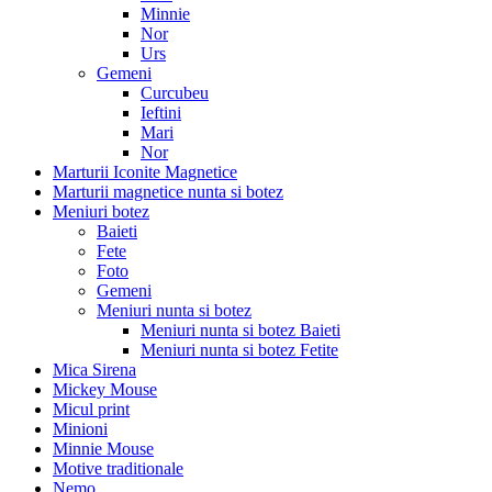
Minnie
Nor
Urs
Gemeni
Curcubeu
Ieftini
Mari
Nor
Marturii Iconite Magnetice
Marturii magnetice nunta si botez
Meniuri botez
Baieti
Fete
Foto
Gemeni
Meniuri nunta si botez
Meniuri nunta si botez Baieti
Meniuri nunta si botez Fetite
Mica Sirena
Mickey Mouse
Micul print
Minioni
Minnie Mouse
Motive traditionale
Nemo