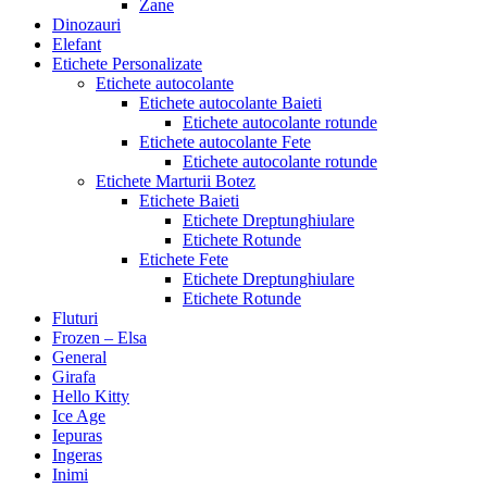
Zane
Dinozauri
Elefant
Etichete Personalizate
Etichete autocolante
Etichete autocolante Baieti
Etichete autocolante rotunde
Etichete autocolante Fete
Etichete autocolante rotunde
Etichete Marturii Botez
Etichete Baieti
Etichete Dreptunghiulare
Etichete Rotunde
Etichete Fete
Etichete Dreptunghiulare
Etichete Rotunde
Fluturi
Frozen – Elsa
General
Girafa
Hello Kitty
Ice Age
Iepuras
Ingeras
Inimi