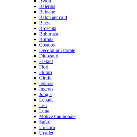
Avion
Balerina
Baloane
Balon aer cald
Barza
Broscuta
Buburuza
Bufnita
Cosmos
Decoratiuni florale
Dinozauri
Elefant
Flori
Fluturi
Girafa
Iepuras
Ingeras
Jungla
Lebada
Leu
Luna
Motive traditionale
Safari
Unicorn
Ursulet