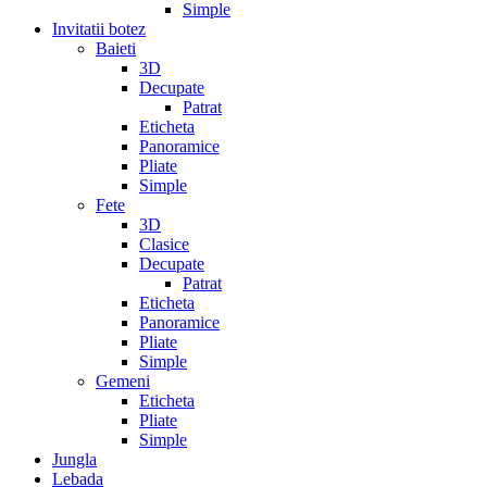
Simple
Invitatii botez
Baieti
3D
Decupate
Patrat
Eticheta
Panoramice
Pliate
Simple
Fete
3D
Clasice
Decupate
Patrat
Eticheta
Panoramice
Pliate
Simple
Gemeni
Eticheta
Pliate
Simple
Jungla
Lebada