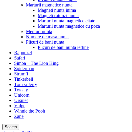
Marturii magnetice nunta
Magneti nunta inima
Magneti rotunzi nunta
Marturii nunta magnetice citate
Marturii nunta magnetice cu poza
Meniuri nunta
Numere de masa nunta
Plicuri de bani nunta
Plicuri de bani nunta ieftine
Rapunzel
Safari
Simba – The Lion King
Spiderman
Strumfi
Tinkerbell
Tom si Jerry
Tweety
Unicorn
Ursulet
Vulpe
Winnie the Pooh
Zane
Search