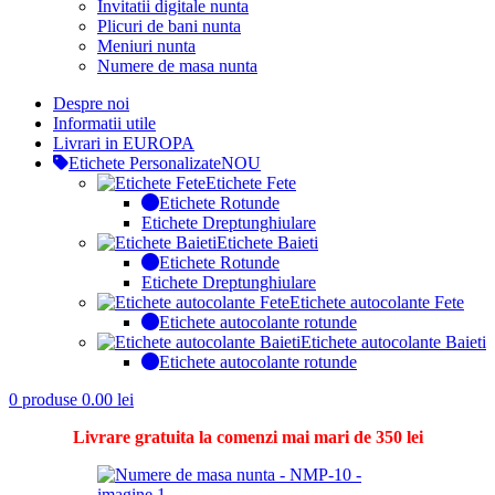
Invitatii digitale nunta
Plicuri de bani nunta
Meniuri nunta
Numere de masa nunta
Despre noi
Informatii utile
Livrari in EUROPA
Etichete Personalizate
NOU
Etichete Fete
Etichete Rotunde
Etichete Dreptunghiulare
Etichete Baieti
Etichete Rotunde
Etichete Dreptunghiulare
Etichete autocolante Fete
Etichete autocolante rotunde
Etichete autocolante Baieti
Etichete autocolante rotunde
0
produse
0.00
lei
Livrare gratuita la comenzi mai mari de 350 lei