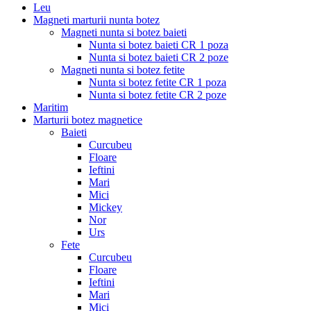
Leu
Magneti marturii nunta botez
Magneti nunta si botez baieti
Nunta si botez baieti CR 1 poza
Nunta si botez baieti CR 2 poze
Magneti nunta si botez fetite
Nunta si botez fetite CR 1 poza
Nunta si botez fetite CR 2 poze
Maritim
Marturii botez magnetice
Baieti
Curcubeu
Floare
Ieftini
Mari
Mici
Mickey
Nor
Urs
Fete
Curcubeu
Floare
Ieftini
Mari
Mici