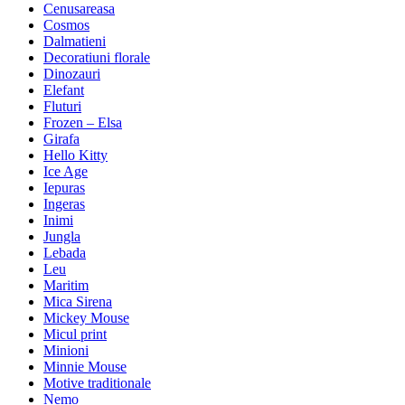
Cenusareasa
Cosmos
Dalmatieni
Decoratiuni florale
Dinozauri
Elefant
Fluturi
Frozen – Elsa
Girafa
Hello Kitty
Ice Age
Iepuras
Ingeras
Inimi
Jungla
Lebada
Leu
Maritim
Mica Sirena
Mickey Mouse
Micul print
Minioni
Minnie Mouse
Motive traditionale
Nemo