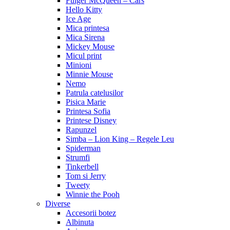
Fulger McQueen – Cars
Hello Kitty
Ice Age
Mica printesa
Mica Sirena
Mickey Mouse
Micul print
Minioni
Minnie Mouse
Nemo
Patrula catelusilor
Pisica Marie
Printesa Sofia
Printese Disney
Rapunzel
Simba – Lion King – Regele Leu
Spiderman
Strumfi
Tinkerbell
Tom si Jerry
Tweety
Winnie the Pooh
Diverse
Accesorii botez
Albinuta