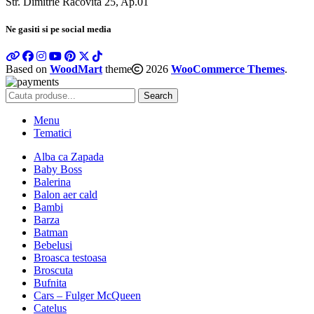
Str. Dimitrie Racovita 25, Ap.01
Ne gasiti si pe social media
Based on
WoodMart
theme
2026
WooCommerce Themes
.
Search
Menu
Tematici
Alba ca Zapada
Baby Boss
Balerina
Balon aer cald
Bambi
Barza
Batman
Bebelusi
Broasca testoasa
Broscuta
Bufnita
Cars – Fulger McQueen
Catelus