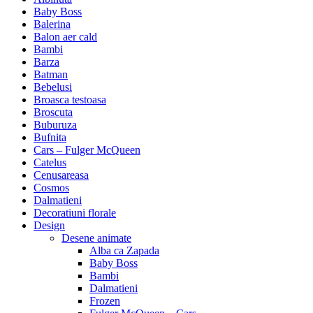
Baby Boss
Balerina
Balon aer cald
Bambi
Barza
Batman
Bebelusi
Broasca testoasa
Broscuta
Buburuza
Bufnita
Cars – Fulger McQueen
Catelus
Cenusareasa
Cosmos
Dalmatieni
Decoratiuni florale
Design
Desene animate
Alba ca Zapada
Baby Boss
Bambi
Dalmatieni
Frozen