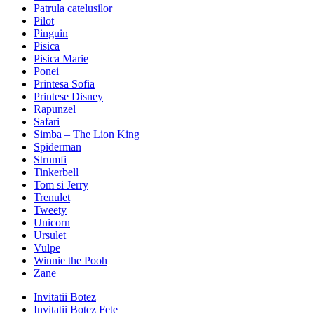
Patrula catelusilor
Pilot
Pinguin
Pisica
Pisica Marie
Ponei
Printesa Sofia
Printese Disney
Rapunzel
Safari
Simba – The Lion King
Spiderman
Strumfi
Tinkerbell
Tom si Jerry
Trenulet
Tweety
Unicorn
Ursulet
Vulpe
Winnie the Pooh
Zane
Invitatii Botez
Invitatii Botez Fete