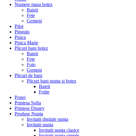
Numere masa botez
Baieti
Fete
Gemeni
Pilot
Pinguin
Pisica
Pisica Marie
Plicuri bani botez
Baieti
Fete
Foto
Gemeni
Plicuri de bani
Plicuri bani nunta si botez
Baieti
Fetite
Ponei
Printesa Sofia
Printese Disney
Produse Nunta
Invitatii digitale nunta
Invitatii nunta
Invitatii nunta clasice
Invitatii nunta simple