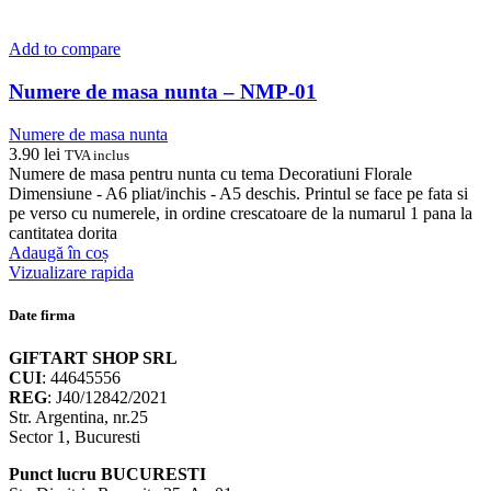
Add to compare
Numere de masa nunta – NMP-01
Numere de masa nunta
3.90
lei
TVA inclus
Numere de masa pentru nunta cu tema Decoratiuni Florale
Dimensiune - A6 pliat/inchis - A5 deschis. Printul se face pe fata si
pe verso cu numerele, in ordine crescatoare de la numarul 1 pana la
cantitatea dorita
Adaugă în coș
Vizualizare rapida
Date firma
GIFTART SHOP SRL
CUI
: 44645556
REG
: J40/12842/2021
Str. Argentina, nr.25
Sector 1, Bucuresti
Punct lucru BUCURESTI