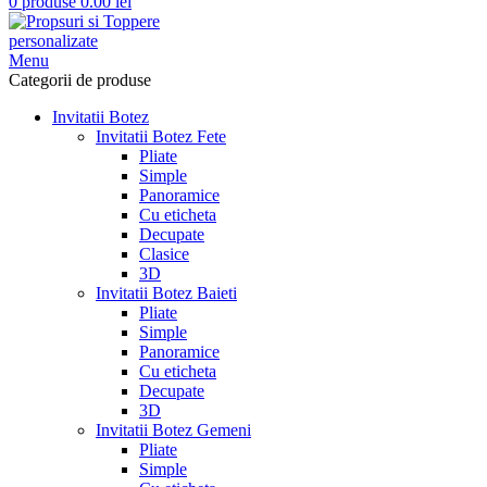
0
produse
0.00
lei
Menu
Categorii de produse
Invitatii Botez
Invitatii Botez Fete
Pliate
Simple
Panoramice
Cu eticheta
Decupate
Clasice
3D
Invitatii Botez Baieti
Pliate
Simple
Panoramice
Cu eticheta
Decupate
3D
Invitatii Botez Gemeni
Pliate
Simple