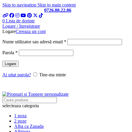
Skip to navigation
Skip to main content
Telefon si Whatsapp
0726.88.22.86
0
Lista de dorinte
Logare / Inregistrare
Logare
Creeaza un cont
Obligatoriu
Nume utilizator sau adresă email
*
Obligatoriu
Parola
*
Logare
Ai uitat parola?
Tine-ma minte
selecteaza categoria
1 poza
2 poze
Alba ca Zapada
Albinuta