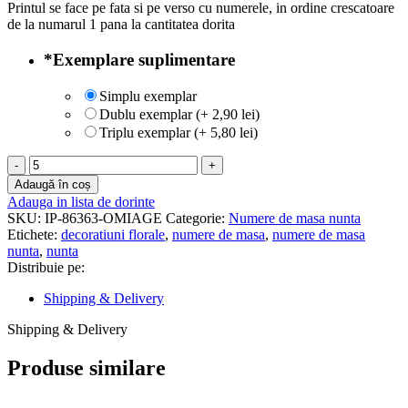
Printul se face pe fata si pe verso cu numerele, in ordine crescatoare
de la numarul 1 pana la cantitatea dorita
*
Exemplare suplimentare
Simplu exemplar
Dublu exemplar (+ 2,90 lei)
Triplu exemplar (+ 5,80 lei)
Cantitate
Numere
Adaugă în coș
de
Adauga in lista de dorinte
masa
SKU:
IP-86363-OMIAGE
Categorie:
Numere de masa nunta
nunta
Etichete:
decoratiuni florale
,
numere de masa
,
numere de masa
-
nunta
,
nunta
NMP-
Distribuie pe:
10
Shipping & Delivery
Shipping & Delivery
Produse similare