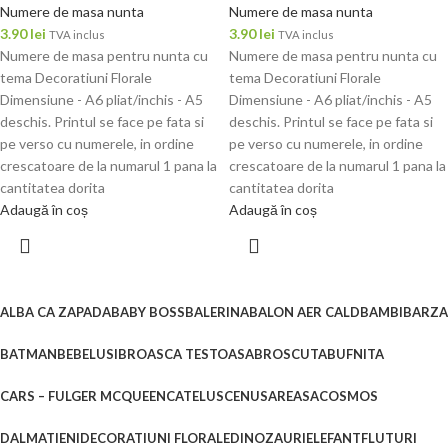
Numere de masa nunta
Numere de masa nunta
3.90
lei
3.90
lei
TVA inclus
TVA inclus
Numere de masa pentru nunta cu
Numere de masa pentru nunta cu
tema Decoratiuni Florale
tema Decoratiuni Florale
Dimensiune - A6 pliat/inchis - A5
Dimensiune - A6 pliat/inchis - A5
deschis. Printul se face pe fata si
deschis. Printul se face pe fata si
pe verso cu numerele, in ordine
pe verso cu numerele, in ordine
crescatoare de la numarul 1 pana la
crescatoare de la numarul 1 pana la
cantitatea dorita
cantitatea dorita
Adaugă în coș
Adaugă în coș
ALBA CA ZAPADA
BABY BOSS
BALERINA
BALON AER CALD
BAMBI
BARZA
BATMAN
BEBELUSI
BROASCA TESTOASA
BROSCUTA
BUFNITA
CARS – FULGER MCQUEEN
CATELUS
CENUSAREASA
COSMOS
DALMATIENI
DECORATIUNI FLORALE
DINOZAURI
ELEFANT
FLUTURI