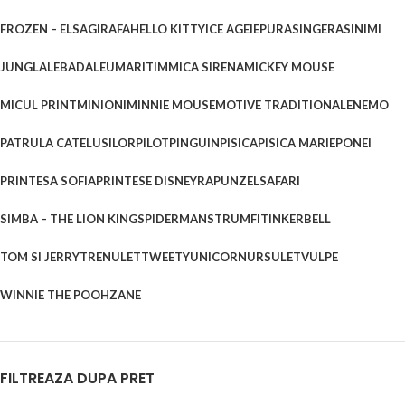
FROZEN – ELSA
GIRAFA
HELLO KITTY
ICE AGE
IEPURAS
INGERAS
INIMI
JUNGLA
LEBADA
LEU
MARITIM
MICA SIRENA
MICKEY MOUSE
MICUL PRINT
MINIONI
MINNIE MOUSE
MOTIVE TRADITIONALE
NEMO
PATRULA CATELUSILOR
PILOT
PINGUIN
PISICA
PISICA MARIE
PONEI
PRINTESA SOFIA
PRINTESE DISNEY
RAPUNZEL
SAFARI
SIMBA – THE LION KING
SPIDERMAN
STRUMFI
TINKERBELL
TOM SI JERRY
TRENULET
TWEETY
UNICORN
URSULET
VULPE
WINNIE THE POOH
ZANE
FILTREAZA DUPA PRET