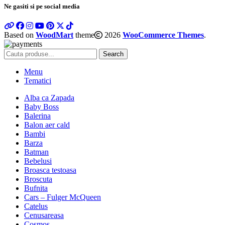
Ne gasiti si pe social media
Based on
WoodMart
theme
2026
WooCommerce Themes
.
Search
Menu
Tematici
Alba ca Zapada
Baby Boss
Balerina
Balon aer cald
Bambi
Barza
Batman
Bebelusi
Broasca testoasa
Broscuta
Bufnita
Cars – Fulger McQueen
Catelus
Cenusareasa
Cosmos