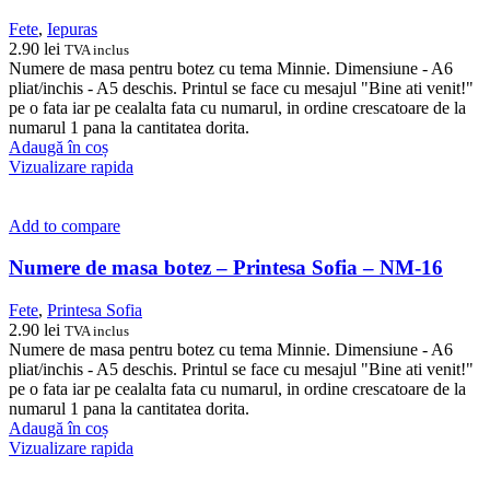
Fete
,
Iepuras
2.90
lei
TVA inclus
Numere de masa pentru botez cu tema Minnie. Dimensiune - A6
pliat/inchis - A5 deschis. Printul se face cu mesajul "Bine ati venit!"
pe o fata iar pe cealalta fata cu numarul, in ordine crescatoare de la
numarul 1 pana la cantitatea dorita.
Adaugă în coș
Vizualizare rapida
Add to compare
Numere de masa botez – Printesa Sofia – NM-16
Fete
,
Printesa Sofia
2.90
lei
TVA inclus
Numere de masa pentru botez cu tema Minnie. Dimensiune - A6
pliat/inchis - A5 deschis. Printul se face cu mesajul "Bine ati venit!"
pe o fata iar pe cealalta fata cu numarul, in ordine crescatoare de la
numarul 1 pana la cantitatea dorita.
Adaugă în coș
Vizualizare rapida