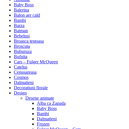
Baby Boss
Balerina
Balon aer cald
Bambi
Barza
Batman
Bebelusi
Broasca testoasa
Broscuta
Buburuza
Bufnita
Cars – Fulger McQueen
Catelus
Cenusareasa
Cosmos
Dalmatieni
Decoratiuni florale
Design
Desene animate
Alba ca Zapada
Baby Boss
Bambi
Dalmatieni
Frozen