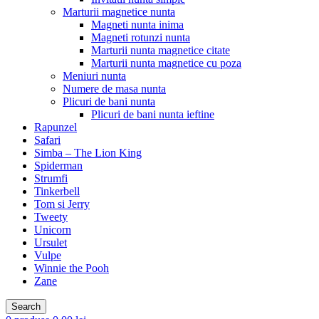
Marturii magnetice nunta
Magneti nunta inima
Magneti rotunzi nunta
Marturii nunta magnetice citate
Marturii nunta magnetice cu poza
Meniuri nunta
Numere de masa nunta
Plicuri de bani nunta
Plicuri de bani nunta ieftine
Rapunzel
Safari
Simba – The Lion King
Spiderman
Strumfi
Tinkerbell
Tom si Jerry
Tweety
Unicorn
Ursulet
Vulpe
Winnie the Pooh
Zane
Search