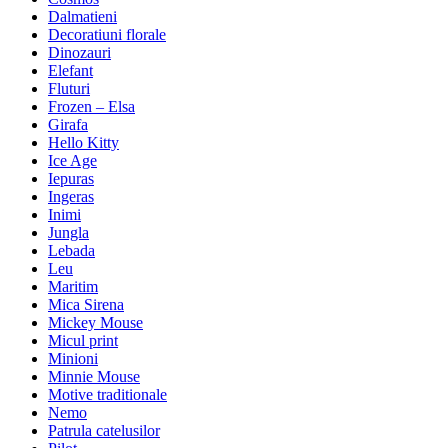
Dalmatieni
Decoratiuni florale
Dinozauri
Elefant
Fluturi
Frozen – Elsa
Girafa
Hello Kitty
Ice Age
Iepuras
Ingeras
Inimi
Jungla
Lebada
Leu
Maritim
Mica Sirena
Mickey Mouse
Micul print
Minioni
Minnie Mouse
Motive traditionale
Nemo
Patrula catelusilor