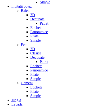
Simple
Invitatii botez
Baieti
3D
Decupate
Patrat
Eticheta
Panoramice
Pliate
Simple
Fete
3D
Clasice
Decupate
Patrat
Eticheta
Panoramice
Pliate
Simple
Gemeni
Eticheta
Pliate
Simple
Jungla
Lebada