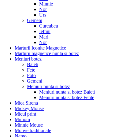
Minnie
Nor
Urs
Gemeni
Curcubeu
Ieftini
Mari
Nor
Marturii Iconite Magnetice
Marturii magnetice nunta si botez
Meniuri botez
Baieti
Fete
Foto
Gemeni
Meniuri nunta si botez
Meniuri nunta si botez Baieti
Meniuri nunta si botez Fetite
Mica Sirena
Mickey Mouse
Micul print
Minioni
Minnie Mouse
Motive traditionale
Nemo