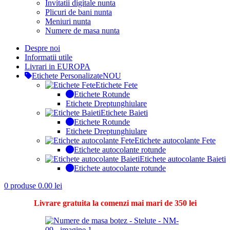
Invitatii digitale nunta
Plicuri de bani nunta
Meniuri nunta
Numere de masa nunta
Despre noi
Informatii utile
Livrari in EUROPA
Etichete Personalizate
NOU
Etichete Fete
Etichete Rotunde
Etichete Dreptunghiulare
Etichete Baieti
Etichete Rotunde
Etichete Dreptunghiulare
Etichete autocolante Fete
Etichete autocolante rotunde
Etichete autocolante Baieti
Etichete autocolante rotunde
0
produse
0.00
lei
Livrare gratuita la comenzi mai mari de 350 lei