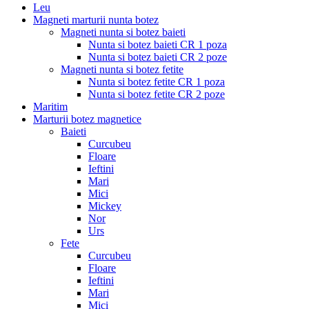
Leu
Magneti marturii nunta botez
Magneti nunta si botez baieti
Nunta si botez baieti CR 1 poza
Nunta si botez baieti CR 2 poze
Magneti nunta si botez fetite
Nunta si botez fetite CR 1 poza
Nunta si botez fetite CR 2 poze
Maritim
Marturii botez magnetice
Baieti
Curcubeu
Floare
Ieftini
Mari
Mici
Mickey
Nor
Urs
Fete
Curcubeu
Floare
Ieftini
Mari
Mici