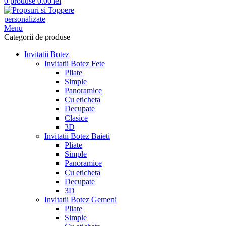
0
produse
0.00
lei
Menu
Categorii de produse
Invitatii Botez
Invitatii Botez Fete
Pliate
Simple
Panoramice
Cu eticheta
Decupate
Clasice
3D
Invitatii Botez Baieti
Pliate
Simple
Panoramice
Cu eticheta
Decupate
3D
Invitatii Botez Gemeni
Pliate
Simple