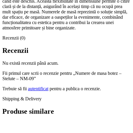
când este deschis. Această flexibilitate în dimensiune permite o citire
clară și de la distanță, asigurând în același timp că nu ocupă prea
mult spațiu pe masă. Numerele de masă reprezintă o soluție simplă,
dar eficace, de organizare a oaspeților la evenimente, combinând
funcționalitatea cu estetica pentru a contribui la crearea unei
atmosfere primitoare și bine organizate.
Recenzii (0)
Recenzii
Nu există recenzii până acum.
Fii primul care scrii o recenzie pentru „Numere de masa botez –
Stelute – NM-09”
Trebuie să fii
autentificat
pentru a publica o recenzie.
Shipping & Delivery
Produse similare