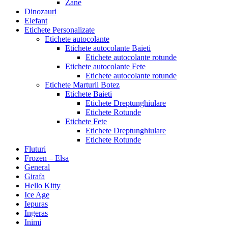
Zane
Dinozauri
Elefant
Etichete Personalizate
Etichete autocolante
Etichete autocolante Baieti
Etichete autocolante rotunde
Etichete autocolante Fete
Etichete autocolante rotunde
Etichete Marturii Botez
Etichete Baieti
Etichete Dreptunghiulare
Etichete Rotunde
Etichete Fete
Etichete Dreptunghiulare
Etichete Rotunde
Fluturi
Frozen – Elsa
General
Girafa
Hello Kitty
Ice Age
Iepuras
Ingeras
Inimi