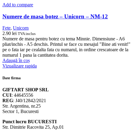
Add to compare
Numere de masa botez – Unicorn – NM-12
Fete
,
Unicorn
2.90
lei
TVA inclus
Numere de masa pentru botez cu tema Minnie. Dimensiune - A6
pliat/inchis - A5 deschis. Printul se face cu mesajul "Bine ati venit!"
pe o fata iar pe cealalta fata cu numarul, in ordine crescatoare de la
numarul 1 pana la cantitatea dorita.
Adaugă în coș
Vizualizare rapida
Date firma
GIFTART SHOP SRL
CUI
: 44645556
REG
: J40/12842/2021
Str. Argentina, nr.25
Sector 1, Bucuresti
Punct lucru BUCURESTI
Str. Dimitrie Racovita 25, Ap.01