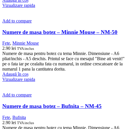
Adaugă în coș
Vizualizare rapida
Add to compare
Numere de masa botez – Minnie Mouse – NM-50
Fete
,
Minnie Mouse
2.90
lei
TVA inclus
Numere de masa pentru botez cu tema Minnie. Dimensiune - A6
pliat/inchis - A5 deschis. Printul se face cu mesajul "Bine ati venit!"
pe o fata iar pe cealalta fata cu numarul, in ordine crescatoare de la
numarul 1 pana la cantitatea dorita.
Adaugă în coș
Vizualizare rapida
Add to compare
Numere de masa botez – Bufnita – NM-45
Fete
,
Bufnita
2.90
lei
TVA inclus
Numere de masa pentru botez cu tema Minnie. Dimensiune - A6