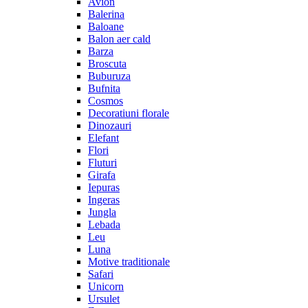
Avion
Balerina
Baloane
Balon aer cald
Barza
Broscuta
Buburuza
Bufnita
Cosmos
Decoratiuni florale
Dinozauri
Elefant
Flori
Fluturi
Girafa
Iepuras
Ingeras
Jungla
Lebada
Leu
Luna
Motive traditionale
Safari
Unicorn
Ursulet