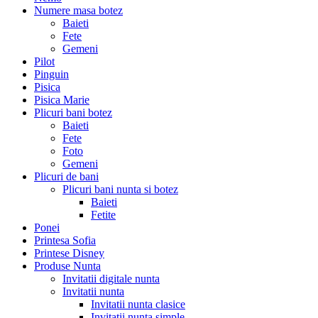
Numere masa botez
Baieti
Fete
Gemeni
Pilot
Pinguin
Pisica
Pisica Marie
Plicuri bani botez
Baieti
Fete
Foto
Gemeni
Plicuri de bani
Plicuri bani nunta si botez
Baieti
Fetite
Ponei
Printesa Sofia
Printese Disney
Produse Nunta
Invitatii digitale nunta
Invitatii nunta
Invitatii nunta clasice
Invitatii nunta simple