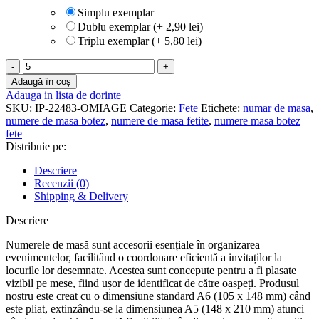
Simplu exemplar
Dublu exemplar (+ 2,90 lei)
Triplu exemplar (+ 5,80 lei)
Cantitate
Numere
Adaugă în coș
de
Adauga in lista de dorinte
masa
SKU:
IP-22483-OMIAGE
Categorie:
Fete
Etichete:
numar de masa
,
botez
numere de masa botez
,
numere de masa fetite
,
numere masa botez
-
fete
Stelute
Distribuie pe:
-
NM-
Descriere
09
Recenzii (0)
Shipping & Delivery
Descriere
Numerele de masă sunt accesorii esențiale în organizarea
evenimentelor, facilitând o coordonare eficientă a invitaților la
locurile lor desemnate. Acestea sunt concepute pentru a fi plasate
vizibil pe mese, fiind ușor de identificat de către oaspeți. Produsul
nostru este creat cu o dimensiune standard A6 (105 x 148 mm) când
este pliat, extinzându-se la dimensiunea A5 (148 x 210 mm) atunci