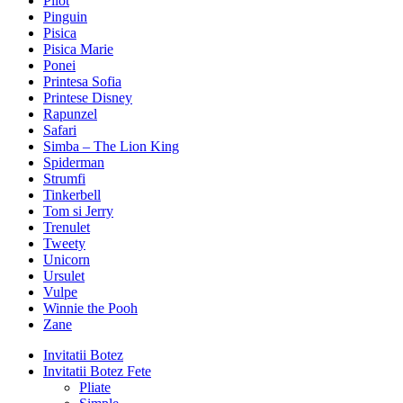
Pilot
Pinguin
Pisica
Pisica Marie
Ponei
Printesa Sofia
Printese Disney
Rapunzel
Safari
Simba – The Lion King
Spiderman
Strumfi
Tinkerbell
Tom si Jerry
Trenulet
Tweety
Unicorn
Ursulet
Vulpe
Winnie the Pooh
Zane
Invitatii Botez
Invitatii Botez Fete
Pliate