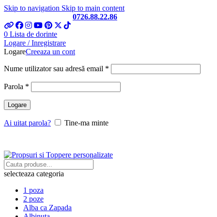
Skip to navigation
Skip to main content
Telefon si Whatsapp
0726.88.22.86
0
Lista de dorinte
Logare / Inregistrare
Logare
Creeaza un cont
Obligatoriu
Nume utilizator sau adresă email
*
Obligatoriu
Parola
*
Logare
Ai uitat parola?
Tine-ma minte
selecteaza categoria
1 poza
2 poze
Alba ca Zapada
Albinuta