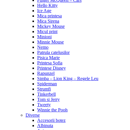
Fulger McQueen – Cars
Hello Kitty
Ice Age
Mica printesa
Mica Sirena
Mickey Mouse
Micul print
Minioni
Minnie Mouse
Nemo
Patrula catelusilor
Pisica Marie
Printesa Sofia
Printese Disney
Rapunzel
Simba – Lion King – Regele Leu
Spiderman
Strumfi
Tinkerbell
Tom si Jerry
Tweety
Winnie the Pooh
Diverse
Accesorii botez
Albinuta