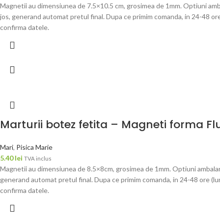
Magnetii au dimensiunea de 7.5×10.5 cm, grosimea de 1mm. Optiuni ambala
jos, generand automat pretul final. Dupa ce primim comanda, in 24-48 ore 
confirma datele.
Marturii botez fetita – Magneti forma F
Mari
,
Pisica Marie
5.40
lei
TVA inclus
Magnetii au dimensiunea de 8.5×8cm, grosimea de 1mm. Optiuni ambalare: –
generand automat pretul final. Dupa ce primim comanda, in 24-48 ore (luni
confirma datele.