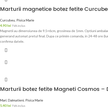
Marturii magnetice botez fetite Curcub
Curcubeu
,
Pisica Marie
4.90
lei
TVA inclus
Magnetii au dimensiunea de 9.5×6cm, grosimea de 1mm. Optiuni ambalare: –
generand automat pretul final. Dupa ce primim comanda, in 24-48 ore (luni
confirma datele.
Marturii botez fetite Magneti Cosmos – 
Mari
,
Dalmatieni
,
Pisica Marie
5.40
lei
TVA inclus