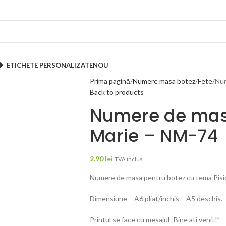
ETICHETE PERSONALIZATE
NOU
Prima pagină
Numere masa botez
Fete
Num
Back to products
Numere de masa
Marie – NM-74
2.90
lei
TVA inclus
Numere de masa pentru botez cu tema Pisi
Dimensiune – A6 pliat/inchis – A5 deschis.
Printul se face cu mesajul „Bine ati venit!”