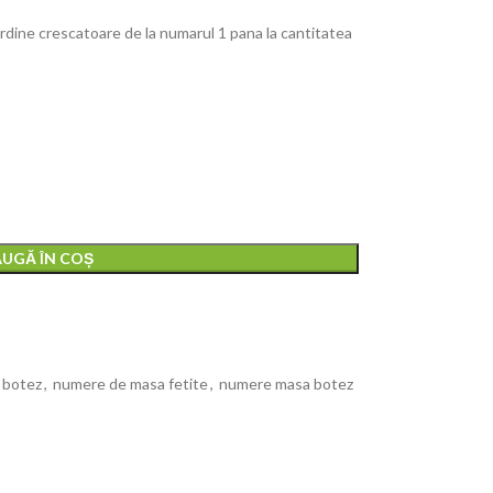
 ordine crescatoare de la numarul 1 pana la cantitatea
UGĂ ÎN COȘ
 botez
,
numere de masa fetite
,
numere masa botez