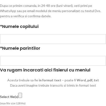
Dupa ce primim comanda, in 24-48 ore (luni-vineri), veti primi pe
WhatsApp sau pe email modelul de meniu personalizat cu textul Dvs.
pentru a verifica si confirma datele.
*
Numele copilului
*
Numele parintilor
Va rugam incarcati aici fisierul cu meniul
Acesta trebuie sa fie
in format text
– poate fi
Word, pdf, txt
Daca aveti imagine trebuie transcris si trimis in format text
Select file(s)
(max file size 128 Mo)