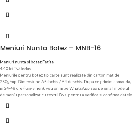
Meniuri Nunta Botez – MNB-16
Meniuri nunta si botez Fetite
4.40
lei
TVA inclus
Meniurile pentru botez tip carte sunt realizate din carton mat de
250g/mp. Dimensiune A5 inchis / A4 deschis. Dupa ce primim comanda,
in 24-48 ore (luni-vineri), veti primi pe WhatsApp sau pe email modelul
de meniu personalizat cu textul Dvs. pentru a verifica si confirma datele.