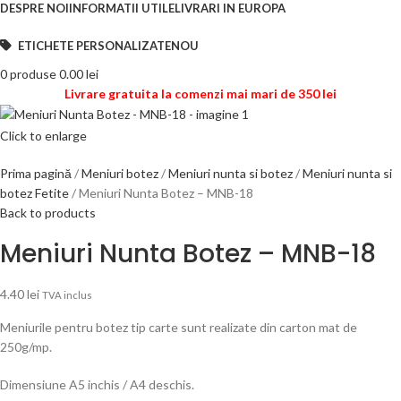
DESPRE NOI
INFORMATII UTILE
LIVRARI IN EUROPA
ETICHETE PERSONALIZATE
NOU
0
produse
0.00
lei
Livrare gratuita la comenzi mai mari de 350 lei
Click to enlarge
Prima pagină
Meniuri botez
Meniuri nunta si botez
Meniuri nunta si
botez Fetite
Meniuri Nunta Botez – MNB-18
Back to products
Meniuri Nunta Botez – MNB-18
4.40
lei
TVA inclus
Meniurile pentru botez tip carte sunt realizate din carton mat de
250g/mp.
Dimensiune A5 inchis / A4 deschis.