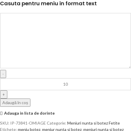
Casuta pentru meniu in format text
Adaugă în coș
Adauga in lista de dorinte
SKU:
IP-73841-OMIAGE
Categorie:
Meniuri nunta si botez Fetite
Etichete:
meniu botez
,
meniur nunta si botez
,
meniuri nunta si botez