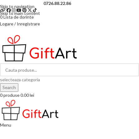
Telefon si Whatsapp
0726.88.22.86
Skip to navigation
Skip to main content
0
Lista de dorinte
Logare / Inregistrare
selecteaza categoria
Search
0
produse
0.00
lei
Menu
Categorii de produse