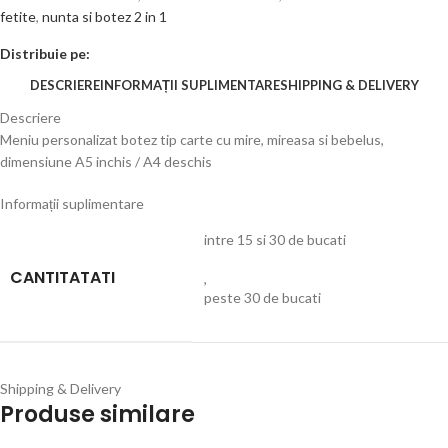
fetite
,
nunta si botez 2 in 1
Distribuie pe:
DESCRIERE
INFORMAȚII SUPLIMENTARE
SHIPPING & DELIVERY
Descriere
Meniu personalizat botez tip carte cu mire, mireasa si bebelus,
dimensiune A5 inchis / A4 deschis
Informații suplimentare
intre 15 si 30 de bucati
CANTITATATI
,
peste 30 de bucati
Shipping & Delivery
Produse similare