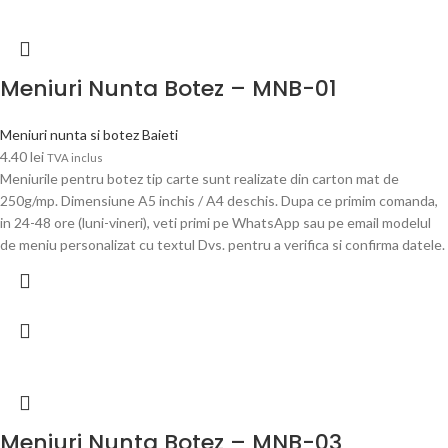
Meniuri Nunta Botez – MNB-01
Meniuri nunta si botez Baieti
4.40
lei
TVA inclus
Meniurile pentru botez tip carte sunt realizate din carton mat de
250g/mp. Dimensiune A5 inchis / A4 deschis. Dupa ce primim comanda,
in 24-48 ore (luni-vineri), veti primi pe WhatsApp sau pe email modelul
de meniu personalizat cu textul Dvs. pentru a verifica si confirma datele.
Meniuri Nunta Botez – MNB-03