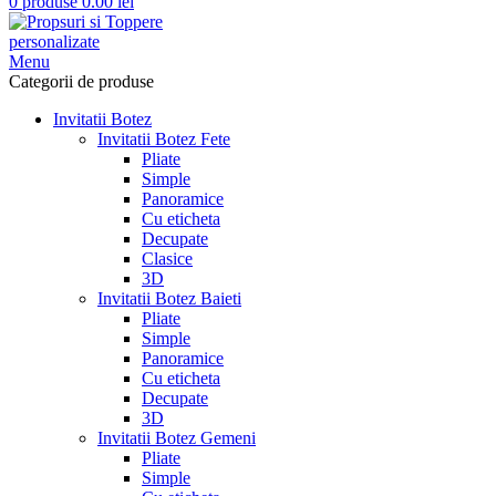
0
produse
0.00
lei
Menu
Categorii de produse
Invitatii Botez
Invitatii Botez Fete
Pliate
Simple
Panoramice
Cu eticheta
Decupate
Clasice
3D
Invitatii Botez Baieti
Pliate
Simple
Panoramice
Cu eticheta
Decupate
3D
Invitatii Botez Gemeni
Pliate
Simple