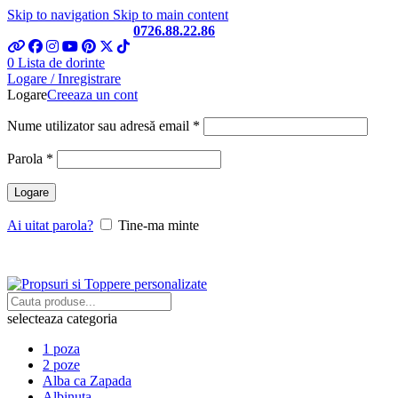
Skip to navigation
Skip to main content
Telefon si Whatsapp
0726.88.22.86
0
Lista de dorinte
Logare / Inregistrare
Logare
Creeaza un cont
Obligatoriu
Nume utilizator sau adresă email
*
Obligatoriu
Parola
*
Logare
Ai uitat parola?
Tine-ma minte
selecteaza categoria
1 poza
2 poze
Alba ca Zapada
Albinuta