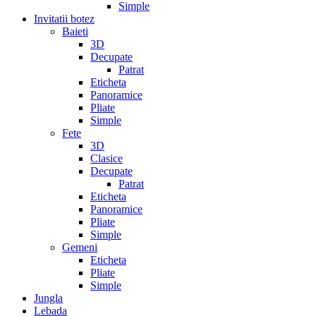
Simple
Invitatii botez
Baieti
3D
Decupate
Patrat
Eticheta
Panoramice
Pliate
Simple
Fete
3D
Clasice
Decupate
Patrat
Eticheta
Panoramice
Pliate
Simple
Gemeni
Eticheta
Pliate
Simple
Jungla
Lebada