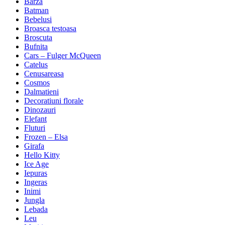
Barza
Batman
Bebelusi
Broasca testoasa
Broscuta
Bufnita
Cars – Fulger McQueen
Catelus
Cenusareasa
Cosmos
Dalmatieni
Decoratiuni florale
Dinozauri
Elefant
Fluturi
Frozen – Elsa
Girafa
Hello Kitty
Ice Age
Iepuras
Ingeras
Inimi
Jungla
Lebada
Leu