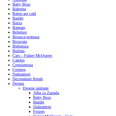
Baby Boss
Balerina
Balon aer cald
Bambi
Barza
Batman
Bebelusi
Broasca testoasa
Broscuta
Buburuza
Bufnita
Cars – Fulger McQueen
Catelus
Cenusareasa
Cosmos
Dalmatieni
Decoratiuni florale
Design
Desene animate
Alba ca Zapada
Baby Boss
Bambi
Dalmatieni
Frozen