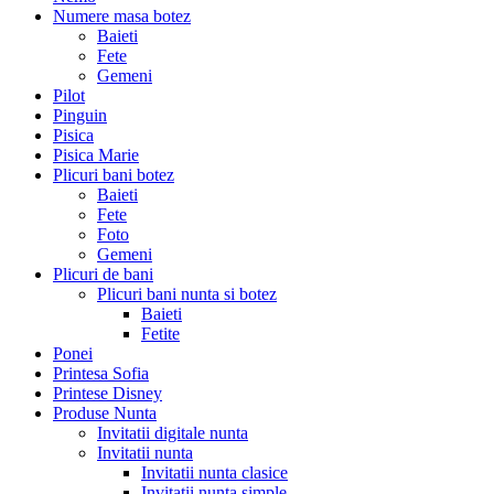
Numere masa botez
Baieti
Fete
Gemeni
Pilot
Pinguin
Pisica
Pisica Marie
Plicuri bani botez
Baieti
Fete
Foto
Gemeni
Plicuri de bani
Plicuri bani nunta si botez
Baieti
Fetite
Ponei
Printesa Sofia
Printese Disney
Produse Nunta
Invitatii digitale nunta
Invitatii nunta
Invitatii nunta clasice
Invitatii nunta simple