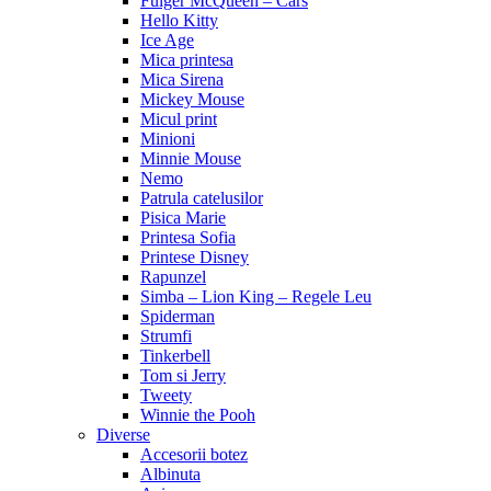
Fulger McQueen – Cars
Hello Kitty
Ice Age
Mica printesa
Mica Sirena
Mickey Mouse
Micul print
Minioni
Minnie Mouse
Nemo
Patrula catelusilor
Pisica Marie
Printesa Sofia
Printese Disney
Rapunzel
Simba – Lion King – Regele Leu
Spiderman
Strumfi
Tinkerbell
Tom si Jerry
Tweety
Winnie the Pooh
Diverse
Accesorii botez
Albinuta