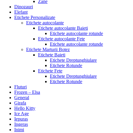
Zane
Dinozauri
Elefant
Etichete Personalizate
Etichete autocolante
Etichete autocolante Baieti
Etichete autocolante rotunde
Etichete autocolante Fete
Etichete autocolante rotunde
Etichete Marturii Botez
Etichete Baieti
Etichete Dreptunghiulare
Etichete Rotunde
Etichete Fete
Etichete Dreptunghiulare
Etichete Rotunde
Fluturi
Frozen – Elsa
General
Girafa
Hello Kitty
Ice Age
Iepuras
Ingeras
Inimi