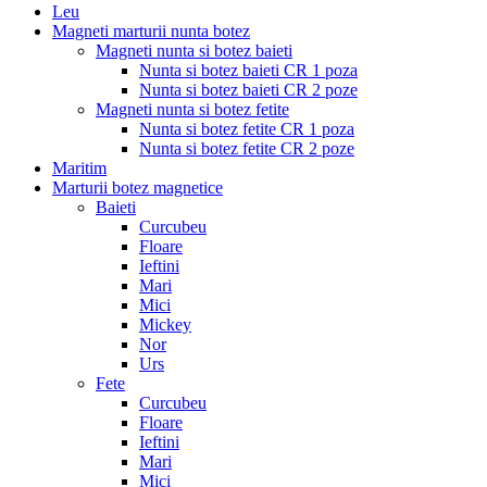
Leu
Magneti marturii nunta botez
Magneti nunta si botez baieti
Nunta si botez baieti CR 1 poza
Nunta si botez baieti CR 2 poze
Magneti nunta si botez fetite
Nunta si botez fetite CR 1 poza
Nunta si botez fetite CR 2 poze
Maritim
Marturii botez magnetice
Baieti
Curcubeu
Floare
Ieftini
Mari
Mici
Mickey
Nor
Urs
Fete
Curcubeu
Floare
Ieftini
Mari
Mici