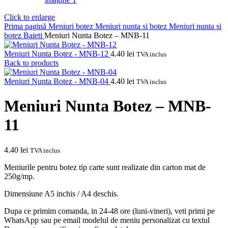
Click to enlarge
Prima pagină
Meniuri botez
Meniuri nunta si botez
Meniuri nunta si
botez Baieti
Meniuri Nunta Botez – MNB-11
Meniuri Nunta Botez - MNB-12
4.40
lei
TVA inclus
Back to products
Meniuri Nunta Botez - MNB-04
4.40
lei
TVA inclus
Meniuri Nunta Botez – MNB-
11
4.40
lei
TVA inclus
Meniurile pentru botez tip carte sunt realizate din carton mat de
250g/mp.
Dimensiune A5 inchis / A4 deschis.
Dupa ce primim comanda, in 24-48 ore (luni-vineri), veti primi pe
WhatsApp sau pe email modelul de meniu personalizat cu textul