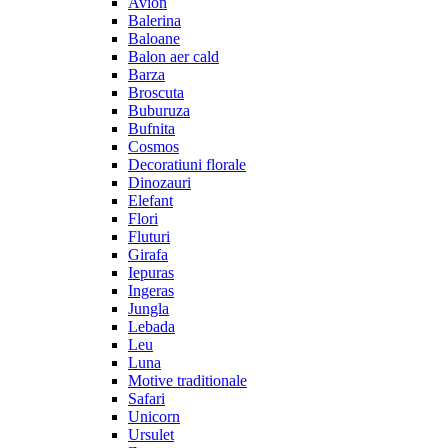
Avion
Balerina
Baloane
Balon aer cald
Barza
Broscuta
Buburuza
Bufnita
Cosmos
Decoratiuni florale
Dinozauri
Elefant
Flori
Fluturi
Girafa
Iepuras
Ingeras
Jungla
Lebada
Leu
Luna
Motive traditionale
Safari
Unicorn
Ursulet