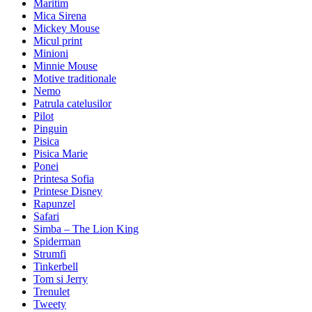
Maritim
Mica Sirena
Mickey Mouse
Micul print
Minioni
Minnie Mouse
Motive traditionale
Nemo
Patrula catelusilor
Pilot
Pinguin
Pisica
Pisica Marie
Ponei
Printesa Sofia
Printese Disney
Rapunzel
Safari
Simba – The Lion King
Spiderman
Strumfi
Tinkerbell
Tom si Jerry
Trenulet
Tweety