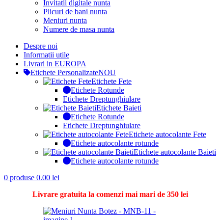
Invitatii digitale nunta
Plicuri de bani nunta
Meniuri nunta
Numere de masa nunta
Despre noi
Informatii utile
Livrari in EUROPA
Etichete Personalizate
NOU
Etichete Fete
Etichete Rotunde
Etichete Dreptunghiulare
Etichete Baieti
Etichete Rotunde
Etichete Dreptunghiulare
Etichete autocolante Fete
Etichete autocolante rotunde
Etichete autocolante Baieti
Etichete autocolante rotunde
0
produse
0.00
lei
Livrare gratuita la comenzi mai mari de 350 lei