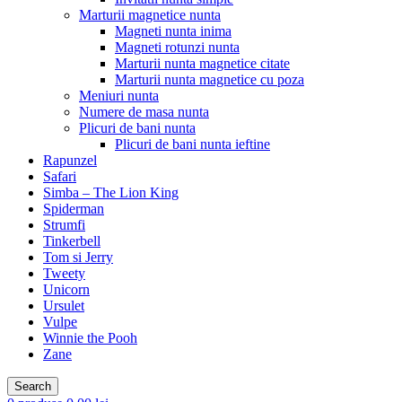
Marturii magnetice nunta
Magneti nunta inima
Magneti rotunzi nunta
Marturii nunta magnetice citate
Marturii nunta magnetice cu poza
Meniuri nunta
Numere de masa nunta
Plicuri de bani nunta
Plicuri de bani nunta ieftine
Rapunzel
Safari
Simba – The Lion King
Spiderman
Strumfi
Tinkerbell
Tom si Jerry
Tweety
Unicorn
Ursulet
Vulpe
Winnie the Pooh
Zane
Search