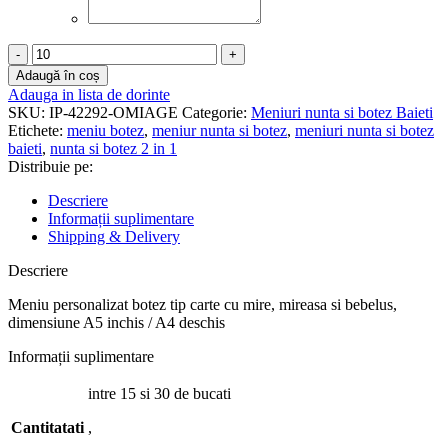
Cantitate
Meniuri
Adaugă în coș
Nunta
Adauga in lista de dorinte
Botez
SKU:
IP-42292-OMIAGE
Categorie:
Meniuri nunta si botez Baieti
-
Etichete:
meniu botez
,
meniur nunta si botez
,
meniuri nunta si botez
MNB-
baieti
,
nunta si botez 2 in 1
11
Distribuie pe:
Descriere
Informații suplimentare
Shipping & Delivery
Descriere
Meniu personalizat botez tip carte cu mire, mireasa si bebelus,
dimensiune A5 inchis / A4 deschis
Informații suplimentare
intre 15 si 30 de bucati
Cantitatati
,