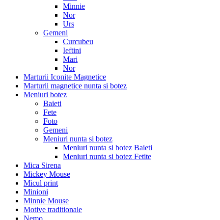
Minnie
Nor
Urs
Gemeni
Curcubeu
Ieftini
Mari
Nor
Marturii Iconite Magnetice
Marturii magnetice nunta si botez
Meniuri botez
Baieti
Fete
Foto
Gemeni
Meniuri nunta si botez
Meniuri nunta si botez Baieti
Meniuri nunta si botez Fetite
Mica Sirena
Mickey Mouse
Micul print
Minioni
Minnie Mouse
Motive traditionale
Nemo