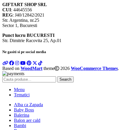
GIFTART SHOP SRL
CUI
: 44645556
REG
: J40/12842/2021
Str. Argentina, nr.25
Sector 1, Bucuresti
Punct lucru BUCURESTI
Str. Dimitrie Racovita 25, Ap.01
Ne gasiti si pe social media
Based on
WoodMart
theme
2026
WooCommerce Themes
.
Search
Menu
Tematici
Alba ca Zapada
Baby Boss
Balerina
Balon aer cald
Bambi