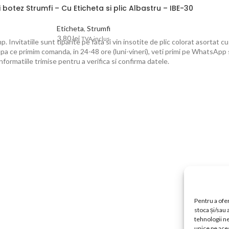
ii botez Strumfi – Cu Eticheta si plic Albastru – IBE-30
Eticheta
,
Strumfi
3.80
lei
TVA inclus
. Invitatiile sunt tiparite pe fata si vin insotite de plic colorat asortat 
upa ce primim comanda, in 24-48 ore (luni-vineri), veti primi pe WhatsApp 
informatiile trimise pentru a verifica si confirma datele.
Pentru a ofer
stoca și/sau
tehnologii n
unice pe aces