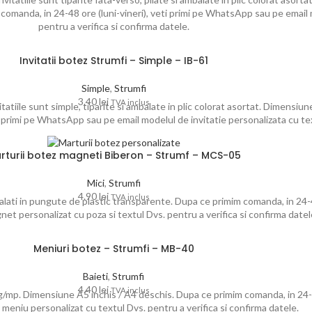
 comanda, in 24-48 ore (luni-vineri), veti primi pe WhatsApp sau pe email 
pentru a verifica si confirma datele.
Invitatii botez Strumfi – Simple – IB-61
Simple
,
Strumfi
3.40
lei
TVA inclus
atiile sunt simple, tiparite si ambalate in plic colorat asortat. Dimensiune
 primi pe WhatsApp sau pe email modelul de invitatie personalizata cu text
rturii botez magneti Biberon – Strumf – MCS-05
Mici
,
Strumfi
4.90
lei
TVA inclus
ti in pungute de plastic transparente. Dupa ce primim comanda, in 24-48
et personalizat cu poza si textul Dvs. pentru a verifica si confirma datel
Meniuri botez – Strumfi – MB-40
Baieti
,
Strumfi
4.40
lei
TVA inclus
g/mp. Dimensiune A5 inchis / A4 deschis. Dupa ce primim comanda, in 24-4
meniu personalizat cu textul Dvs. pentru a verifica si confirma datele.