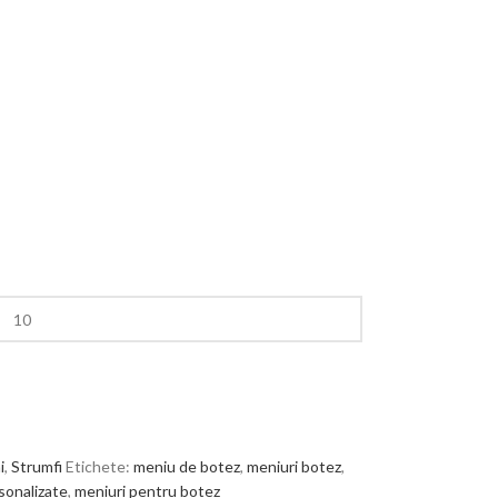
i
,
Strumfi
Etichete:
meniu de botez
,
meniuri botez
,
sonalizate
,
meniuri pentru botez