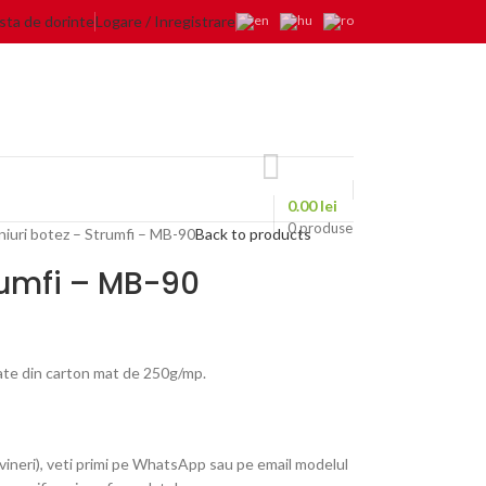
ista de dorinte
Logare / Inregistrare
0.00
lei
0
produse
iuri botez – Strumfi – MB-90
Back to products
rumfi – MB-90
zate din carton mat de 250g/mp.
vineri), veti primi pe WhatsApp sau pe email modelul