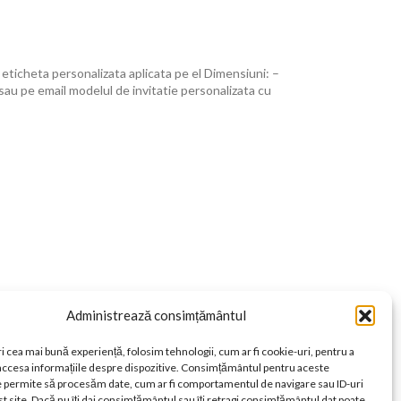
cu eticheta personalizata aplicata pe el Dimensiuni: –
sau pe email modelul de invitatie personalizata cu
Administrează consimțământul
i cea mai bună experiență, folosim tehnologii, cum ar fi cookie-uri, pentru a
 accesa informațiile despre dispozitive. Consimțământul pentru aceste
e permite să procesăm date, cum ar fi comportamentul de navigare sau ID-uri
t site. Dacă nu îți dai consimțământul sau îți retragi consimțământul dat poate