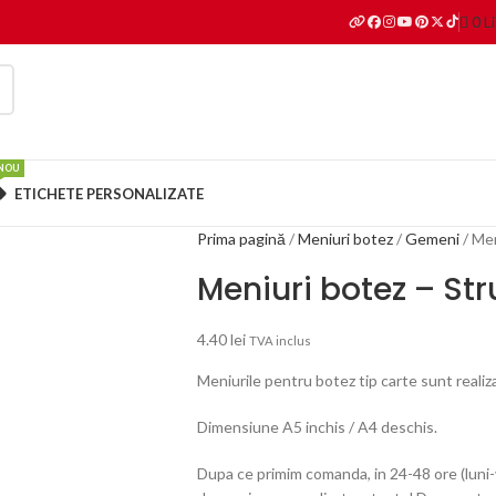
0
L
NOU
ETICHETE PERSONALIZATE
Prima pagină
Meniuri botez
Gemeni
Men
Meniuri botez – St
4.40
lei
TVA inclus
Meniurile pentru botez tip carte sunt reali
Dimensiune A5 inchis / A4 deschis.
Dupa ce primim comanda, in 24-48 ore (luni-