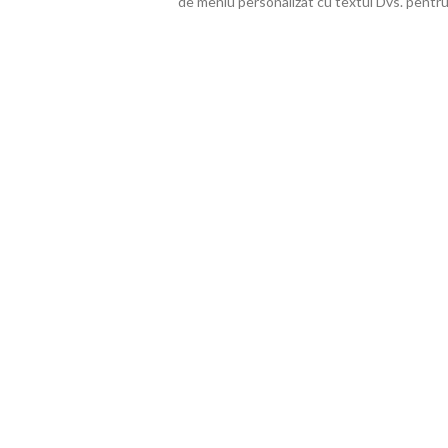
de meniu personalizat cu textul Dvs. pentru 