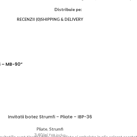
Distribuie pe:
RECENZII (0)
SHIPPING & DELIVERY
fi – MB-90”
Invitatii botez Strumfi – Pliate – IBP-36
Pliate
,
Strumfi
3.40
lei
TVA inclus
itatiile sunt tiparite fata-verso, pliate si ambalate in plic colorat asortat