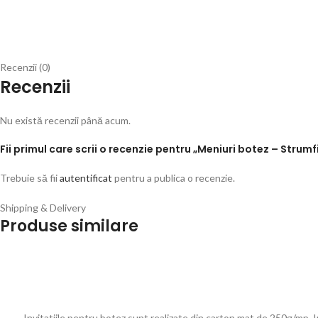
Recenzii (0)
Recenzii
Nu există recenzii până acum.
Fii primul care scrii o recenzie pentru „Meniuri botez – Strum
Trebuie să fii
autentificat
pentru a publica o recenzie.
Shipping & Delivery
Produse similare
Invitatiile pentru botez sunt realizate din carton mat de 250g/mp. Inv