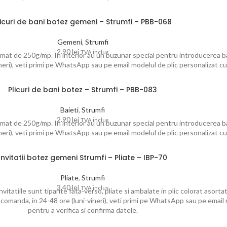
licuri de bani botez gemeni – Strumfi – PBB-068
Gemeni
,
Strumfi
2.90
lei
TVA inclus
 mat de 250g/mp. In interior au un buzunar special pentru introducerea ba
ri), veti primi pe WhatsApp sau pe email modelul de plic personalizat cu 
Plicuri de bani botez – Strumfi – PBB-083
Baieti
,
Strumfi
2.90
lei
TVA inclus
 mat de 250g/mp. In interior au un buzunar special pentru introducerea ba
ri), veti primi pe WhatsApp sau pe email modelul de plic personalizat cu 
Invitatii botez gemeni Strumfi – Pliate – IBP-70
Pliate
,
Strumfi
3.40
lei
TVA inclus
itatiile sunt tiparite fata-verso, pliate si ambalate in plic colorat asortat
 comanda, in 24-48 ore (luni-vineri), veti primi pe WhatsApp sau pe email 
pentru a verifica si confirma datele.