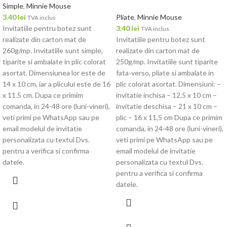
Simple
,
Minnie Mouse
3.40
lei
Pliate
,
Minnie Mouse
TVA inclus
Invitatiile pentru botez sunt
3.40
lei
TVA inclus
realizate din carton mat de
Invitatiile pentru botez sunt
260g/mp. Invitatiile sunt simple,
realizate din carton mat de
tiparite si ambalate in plic colorat
250g/mp. Invitatiile sunt tiparite
asortat. Dimensiunea lor este de
fata-verso, pliate si ambalate in
14 x 10 cm, iar a plicului este de 16
plic colorat asortat. Dimensiuni: –
x 11.5 cm. Dupa ce primim
invitatie inchisa – 12,5 x 10 cm –
comanda, in 24-48 ore (luni-vineri),
invitatie deschisa – 21 x 10 cm –
veti primi pe WhatsApp sau pe
plic – 16 x 11,5 cm Dupa ce primim
email modelul de invitatie
comanda, in 24-48 ore (luni-vineri),
personalizata cu textul Dvs.
veti primi pe WhatsApp sau pe
pentru a verifica si confirma
email modelul de invitatie
datele.
personalizata cu textul Dvs.
pentru a verifica si confirma
datele.