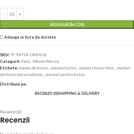
ADAUGĂ ÎN COȘ
Adauga in lista de dorinte
SKU:
IP-94754-OMIAGE
Categorii:
Fete
,
Minnie Mouse
Etichete:
meniu de botez
,
meniuri botez
,
meniuri botez fete
,
meniuri
de botez personalizate
,
meniuri pentru botez
Distribuie pe:
RECENZII (0)
SHIPPING & DELIVERY
Recenzii (0)
Recenzii