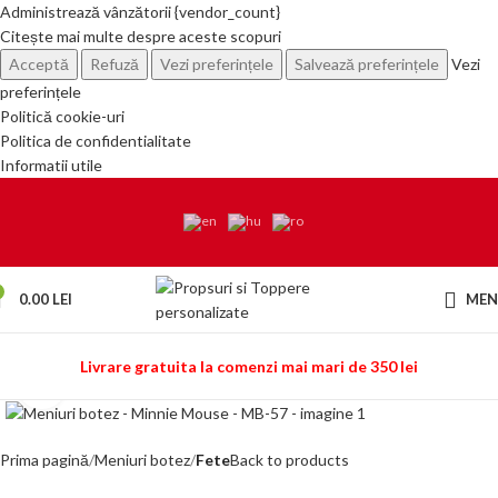
Administrează vânzătorii {vendor_count}
Citește mai multe despre aceste scopuri
Acceptă
Refuză
Vezi preferințele
Salvează preferințele
Vezi
preferințele
Politică cookie-uri
Politica de confidentialitate
Informatii utile
0.00
LEI
ME
Livrare gratuita la comenzi mai mari de 350 lei
Click to enlarge
Prima pagină
Meniuri botez
Fete
Back to products