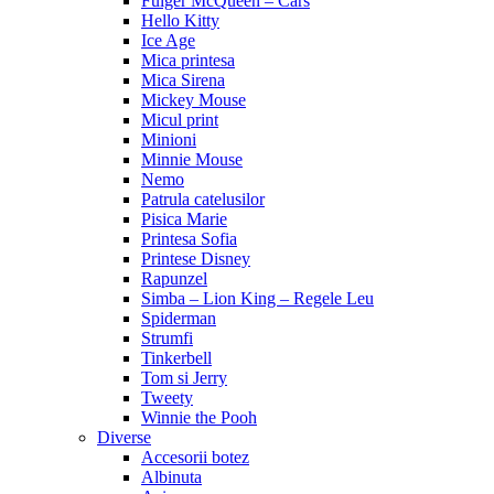
Fulger McQueen – Cars
Hello Kitty
Ice Age
Mica printesa
Mica Sirena
Mickey Mouse
Micul print
Minioni
Minnie Mouse
Nemo
Patrula catelusilor
Pisica Marie
Printesa Sofia
Printese Disney
Rapunzel
Simba – Lion King – Regele Leu
Spiderman
Strumfi
Tinkerbell
Tom si Jerry
Tweety
Winnie the Pooh
Diverse
Accesorii botez
Albinuta