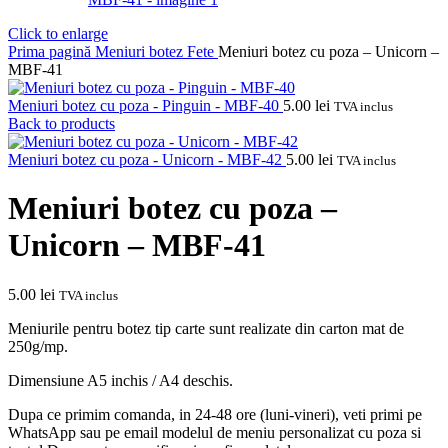
Click to enlarge
Prima pagină
Meniuri botez
Fete
Meniuri botez cu poza – Unicorn –
MBF-41
Meniuri botez cu poza - Pinguin - MBF-40
5.00
lei
TVA inclus
Back to products
Meniuri botez cu poza - Unicorn - MBF-42
5.00
lei
TVA inclus
Meniuri botez cu poza –
Unicorn – MBF-41
5.00
lei
TVA inclus
Meniurile pentru botez tip carte sunt realizate din carton mat de
250g/mp.
Dimensiune A5 inchis / A4 deschis.
Dupa ce primim comanda, in 24-48 ore (luni-vineri), veti primi pe
WhatsApp sau pe email modelul de meniu personalizat cu poza si