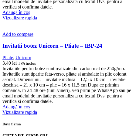
email modelul de invitatie personalizata cu textul Dvs. pentru a
verifica si confirma datele.
Adaugă în coș
Vizualizare rapida
Add to compare
Invitatii botez Unicorn – Pliate – IBP-24
Pliate
,
Unicorn
3.40
lei
TVA inclus
Invitatiile pentru botez sunt realizate din carton mat de 250g/mp.
Invitatiile sunt tiparite fata-verso, pliate si ambalate in plic colorat
asortat. Dimensiuni: – invitatie inchisa – 12,5 x 10 cm – invitatie
deschisa – 21 x 10 cm – plic – 16 x 11,5 cm Dupa ce primim
comanda, in 24-48 ore (luni-vineri), veti primi pe WhatsApp sau pe
email modelul de invitatie personalizata cu textul Dvs. pentru a
verifica si confirma datele.
Adaugă în coș
Vizualizare rapida
Date firma
GIFTART SHOP SRL