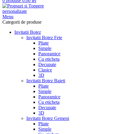
0
produse
0.00
lei
Menu
Categorii de produse
Invitatii Botez
Invitatii Botez Fete
Pliate
Simple
Panoramice
Cu eticheta
Decupate
Clasice
3D
Invitatii Botez Baieti
Pliate
Simple
Panoramice
Cu eticheta
Decupate
3D
Invitatii Botez Gemeni
Pliate
Simple