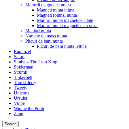
Marturii magnetice nunta
Magneti nunta inima
Magneti rotunzi nunta
Marturii nunta magnetice citate
Marturii nunta magnetice cu poza
Meniuri nunta
Numere de masa nunta
Plicuri de bani nunta
Plicuri de bani nunta ieftine
Rapunzel
Safari
Simba – The Lion King
Spiderman
Strumfi
Tinkerbell
Tom si Jerry
Tweety
Unicorn
Ursulet
Vulpe
Winnie the Pooh
Zane
Search