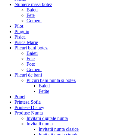
Numere masa botez
Baieti
Fete
Gemeni
Pilot
Pinguin
Pisica
Pisica Marie
Plicuri bani botez
Baieti
Fete
Foto
Gemeni
Plicuri de bani
Plicuri bani nunta si botez
Baieti
Fetite
Ponei
Printesa Sofia
Printese Disney
Produse Nunta
Invitatii digitale nunta
Invitatii nunta
Invitatii nunta clasice
Invitatii nunta simple