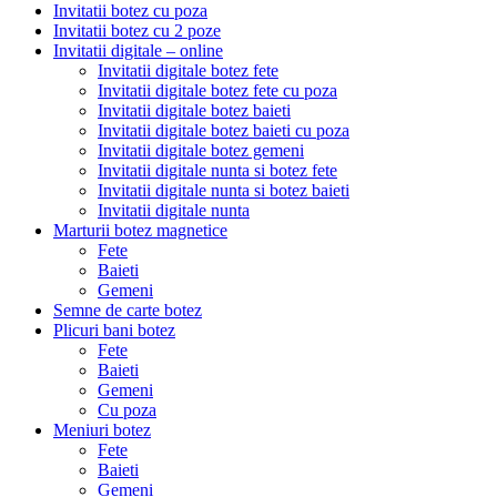
Invitatii botez cu poza
Invitatii botez cu 2 poze
Invitatii digitale – online
Invitatii digitale botez fete
Invitatii digitale botez fete cu poza
Invitatii digitale botez baieti
Invitatii digitale botez baieti cu poza
Invitatii digitale botez gemeni
Invitatii digitale nunta si botez fete
Invitatii digitale nunta si botez baieti
Invitatii digitale nunta
Marturii botez magnetice
Fete
Baieti
Gemeni
Semne de carte botez
Plicuri bani botez
Fete
Baieti
Gemeni
Cu poza
Meniuri botez
Fete
Baieti
Gemeni