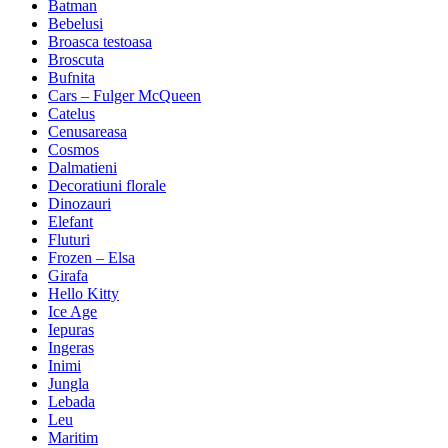
Batman
Bebelusi
Broasca testoasa
Broscuta
Bufnita
Cars – Fulger McQueen
Catelus
Cenusareasa
Cosmos
Dalmatieni
Decoratiuni florale
Dinozauri
Elefant
Fluturi
Frozen – Elsa
Girafa
Hello Kitty
Ice Age
Iepuras
Ingeras
Inimi
Jungla
Lebada
Leu
Maritim