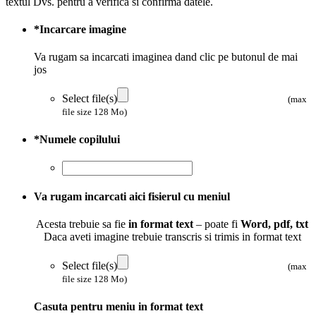
textul Dvs. pentru a verifica si confirma datele.
*
Incarcare imagine
Va rugam sa incarcati imaginea dand clic pe butonul de mai
jos
Select file(s)
(max
file size 128 Mo)
*
Numele copilului
Va rugam incarcati aici fisierul cu meniul
Acesta trebuie sa fie
in format text
– poate fi
Word, pdf, txt
Daca aveti imagine trebuie transcris si trimis in format text
Select file(s)
(max
file size 128 Mo)
Casuta pentru meniu in format text