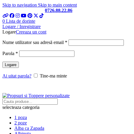
Skip to navigation
Skip to main content
Telefon si Whatsapp
0726.88.22.86
0
Lista de dorinte
Logare / Inregistrare
Logare
Creeaza un cont
Obligatoriu
Nume utilizator sau adresă email
*
Obligatoriu
Parola
*
Logare
Ai uitat parola?
Tine-ma minte
selecteaza categoria
1 poza
2 poze
Alba ca Zapada
Albinuta