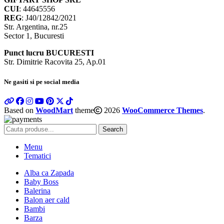
CUI
: 44645556
REG
: J40/12842/2021
Str. Argentina, nr.25
Sector 1, Bucuresti
Punct lucru BUCURESTI
Str. Dimitrie Racovita 25, Ap.01
Ne gasiti si pe social media
Based on
WoodMart
theme
2026
WooCommerce Themes
.
Search
Menu
Tematici
Alba ca Zapada
Baby Boss
Balerina
Balon aer cald
Bambi
Barza