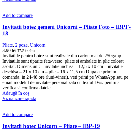
Add to compare
Invitatii botez gemeni Unicorni – Pliate Foto – IBPF-
18
Pliate
,
2 poze
,
Unicorn
3.90
lei
TVA inclus
Invitatiile pentru botez sunt realizate din carton mat de 250g/mp.
Invitatiile sunt tiparite fata-verso, pliate si ambalate in plic colorat
asortat. Dimensiuni: – invitatie inchisa – 12,5 x 10 cm – invitatie
deschisa – 21 x 10 cm – plic – 16 x 11,5 cm Dupa ce primim
comanda, in 24-48 ore (luni-vineri), veti primi pe WhatsApp sau pe
email modelul de invitatie personalizata cu textul Dvs. pentru a
verifica si confirma datele.
Adaugă în coș
Vizualizare rapida
Add to compare
Invitatii botez Unicorn – Pliate – IBP-19