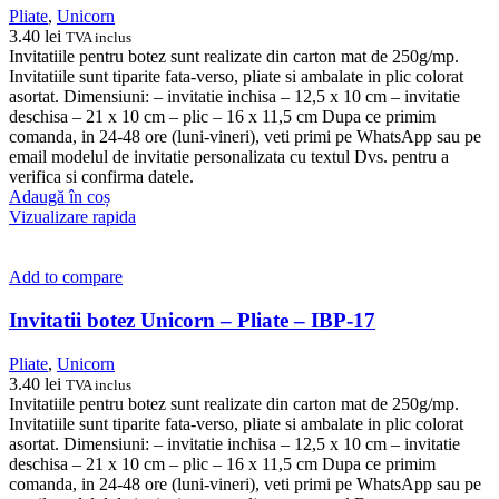
Pliate
,
Unicorn
3.40
lei
TVA inclus
Invitatiile pentru botez sunt realizate din carton mat de 250g/mp.
Invitatiile sunt tiparite fata-verso, pliate si ambalate in plic colorat
asortat. Dimensiuni: – invitatie inchisa – 12,5 x 10 cm – invitatie
deschisa – 21 x 10 cm – plic – 16 x 11,5 cm Dupa ce primim
comanda, in 24-48 ore (luni-vineri), veti primi pe WhatsApp sau pe
email modelul de invitatie personalizata cu textul Dvs. pentru a
verifica si confirma datele.
Adaugă în coș
Vizualizare rapida
Add to compare
Invitatii botez Unicorn – Pliate – IBP-17
Pliate
,
Unicorn
3.40
lei
TVA inclus
Invitatiile pentru botez sunt realizate din carton mat de 250g/mp.
Invitatiile sunt tiparite fata-verso, pliate si ambalate in plic colorat
asortat. Dimensiuni: – invitatie inchisa – 12,5 x 10 cm – invitatie
deschisa – 21 x 10 cm – plic – 16 x 11,5 cm Dupa ce primim
comanda, in 24-48 ore (luni-vineri), veti primi pe WhatsApp sau pe