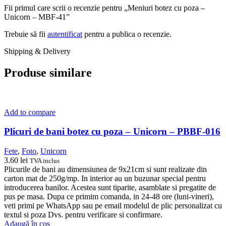
Fii primul care scrii o recenzie pentru „Meniuri botez cu poza –
Unicorn – MBF-41”
Trebuie să fii
autentificat
pentru a publica o recenzie.
Shipping & Delivery
Produse similare
Add to compare
Plicuri de bani botez cu poza – Unicorn – PBBF-016
Fete
,
Foto
,
Unicorn
3.60
lei
TVA inclus
Plicurile de bani au dimensiunea de 9x21cm si sunt realizate din
carton mat de 250g/mp. In interior au un buzunar special pentru
introducerea banilor. Acestea sunt tiparite, asamblate si pregatite de
pus pe masa. Dupa ce primim comanda, in 24-48 ore (luni-vineri),
veti primi pe WhatsApp sau pe email modelul de plic personalizat cu
textul si poza Dvs. pentru verificare si confirmare.
Adaugă în coș