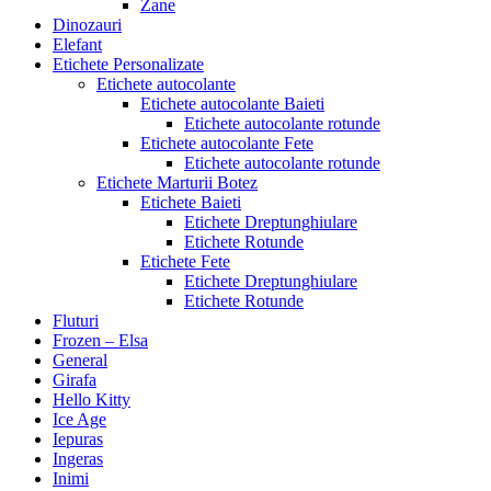
Zane
Dinozauri
Elefant
Etichete Personalizate
Etichete autocolante
Etichete autocolante Baieti
Etichete autocolante rotunde
Etichete autocolante Fete
Etichete autocolante rotunde
Etichete Marturii Botez
Etichete Baieti
Etichete Dreptunghiulare
Etichete Rotunde
Etichete Fete
Etichete Dreptunghiulare
Etichete Rotunde
Fluturi
Frozen – Elsa
General
Girafa
Hello Kitty
Ice Age
Iepuras
Ingeras
Inimi