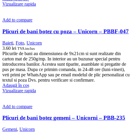
Vizualizare rapida
Add to compare
Plicuri de bani botez cu poza – Unicorn – PBBF-047
Baieti
,
Foto
,
Unicorn
3.60
lei
TVA inclus
Plicurile de bani au dimensiunea de 9x21cm si sunt realizate din
carton mat de 250g/mp. In interior au un buzunar special pentru
introducerea banilor. Acestea sunt tiparite, asamblate si pregatite de
pus pe masa. Dupa ce primim comanda, in 24-48 ore (luni-vineri),
veti primi pe WhatsApp sau pe email modelul de plic personalizat cu
textul si poza Dvs. pentru verificare si confirmare.
Adaugă în coș
Vizualizare rapida
Add to compare
Plicuri de bani botez gemeni – Unicorni – PBB-235
Gemeni
,
Unicorn