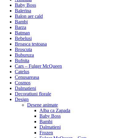
Baby Boss
Balerina
Balon aer cald
Bambi
Barza
Batman
Bebelusi
Broasca testoasa
Broscuta
Buburuza
Bufnita
Cars – Fulger McQueen
Catelus
Cenusareasa
Cosmos
Dalmatieni
Decoratiuni florale
Design
Desene animate
Alba ca Zapada
Baby Boss
Bambi
Dalmatieni
Frozen