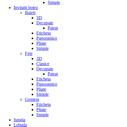
Simple
Invitatii botez
Baieti
3D
Decupate
Patrat
Eticheta
Panoramice
Pliate
Simple
Fete
3D
Clasice
Decupate
Patrat
Eticheta
Panoramice
Pliate
Simple
Gemeni
Eticheta
Pliate
Simple
Jungla
Lebada