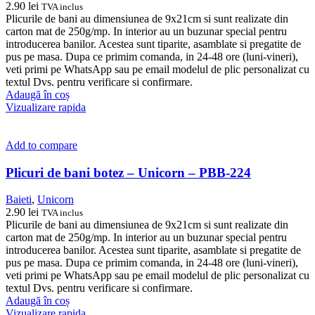
2.90
lei
TVA inclus
Plicurile de bani au dimensiunea de 9x21cm si sunt realizate din
carton mat de 250g/mp. In interior au un buzunar special pentru
introducerea banilor. Acestea sunt tiparite, asamblate si pregatite de
pus pe masa. Dupa ce primim comanda, in 24-48 ore (luni-vineri),
veti primi pe WhatsApp sau pe email modelul de plic personalizat cu
textul Dvs. pentru verificare si confirmare.
Adaugă în coș
Vizualizare rapida
Add to compare
Plicuri de bani botez – Unicorn – PBB-224
Baieti
,
Unicorn
2.90
lei
TVA inclus
Plicurile de bani au dimensiunea de 9x21cm si sunt realizate din
carton mat de 250g/mp. In interior au un buzunar special pentru
introducerea banilor. Acestea sunt tiparite, asamblate si pregatite de
pus pe masa. Dupa ce primim comanda, in 24-48 ore (luni-vineri),
veti primi pe WhatsApp sau pe email modelul de plic personalizat cu
textul Dvs. pentru verificare si confirmare.
Adaugă în coș
Vizualizare rapida