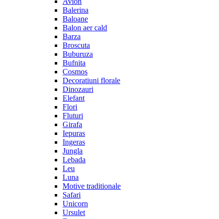
Avion
Balerina
Baloane
Balon aer cald
Barza
Broscuta
Buburuza
Bufnita
Cosmos
Decoratiuni florale
Dinozauri
Elefant
Flori
Fluturi
Girafa
Iepuras
Ingeras
Jungla
Lebada
Leu
Luna
Motive traditionale
Safari
Unicorn
Ursulet