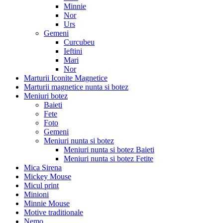
Minnie
Nor
Urs
Gemeni
Curcubeu
Ieftini
Mari
Nor
Marturii Iconite Magnetice
Marturii magnetice nunta si botez
Meniuri botez
Baieti
Fete
Foto
Gemeni
Meniuri nunta si botez
Meniuri nunta si botez Baieti
Meniuri nunta si botez Fetite
Mica Sirena
Mickey Mouse
Micul print
Minioni
Minnie Mouse
Motive traditionale
Nemo