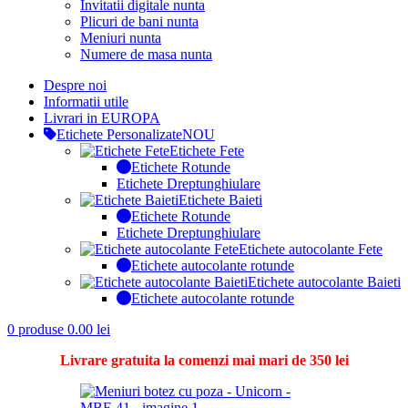
Invitatii digitale nunta
Plicuri de bani nunta
Meniuri nunta
Numere de masa nunta
Despre noi
Informatii utile
Livrari in EUROPA
Etichete Personalizate
NOU
Etichete Fete
Etichete Rotunde
Etichete Dreptunghiulare
Etichete Baieti
Etichete Rotunde
Etichete Dreptunghiulare
Etichete autocolante Fete
Etichete autocolante rotunde
Etichete autocolante Baieti
Etichete autocolante rotunde
0
produse
0.00
lei
Livrare gratuita la comenzi mai mari de 350 lei