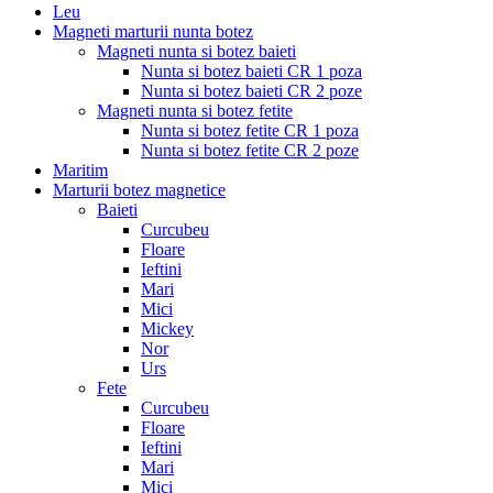
Leu
Magneti marturii nunta botez
Magneti nunta si botez baieti
Nunta si botez baieti CR 1 poza
Nunta si botez baieti CR 2 poze
Magneti nunta si botez fetite
Nunta si botez fetite CR 1 poza
Nunta si botez fetite CR 2 poze
Maritim
Marturii botez magnetice
Baieti
Curcubeu
Floare
Ieftini
Mari
Mici
Mickey
Nor
Urs
Fete
Curcubeu
Floare
Ieftini
Mari
Mici