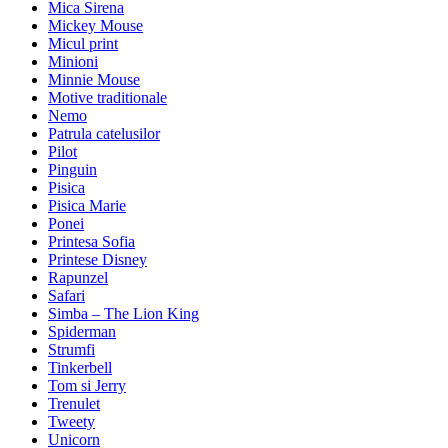
Mica Sirena
Mickey Mouse
Micul print
Minioni
Minnie Mouse
Motive traditionale
Nemo
Patrula catelusilor
Pilot
Pinguin
Pisica
Pisica Marie
Ponei
Printesa Sofia
Printese Disney
Rapunzel
Safari
Simba – The Lion King
Spiderman
Strumfi
Tinkerbell
Tom si Jerry
Trenulet
Tweety
Unicorn