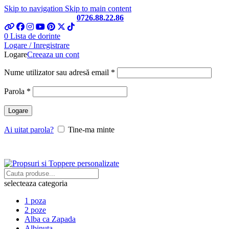
Skip to navigation
Skip to main content
Telefon si Whatsapp
0726.88.22.86
0
Lista de dorinte
Logare / Inregistrare
Logare
Creeaza un cont
Obligatoriu
Nume utilizator sau adresă email
*
Obligatoriu
Parola
*
Logare
Ai uitat parola?
Tine-ma minte
selecteaza categoria
1 poza
2 poze
Alba ca Zapada
Albinuta