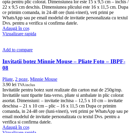
opta pentru plic colorat. Dimensiunea lor este 15 x 9,5 cm – inchis /
22 x 9,5 cm deschis. Dimensiunea plicului este 16 x 11,5 cm. Dupa
ce primim comanda, in 24-48 ore (luni-vineri), veti primi pe
WhatsApp sau pe email modelul de invitatie personalizata cu textul
Dvs. pentru a verifica si confirma datele.
Adaugă în coș
Vizualizare rapida
Add to compare
Invitatii botez Minnie Mouse – Pliate Foto – IBPF-
08
Pliate
,
2 poze
,
Minnie Mouse
3.90
lei
TVA inclus
Invitatiile pentru botez sunt realizate din carton mat de 250g/mp.
Invitatiile sunt tiparite fata-verso, pliate si ambalate in plic colorat
asortat. Dimensiuni: – invitatie inchisa – 12,5 x 10 cm – invitatie
deschisa – 21 x 10 cm – plic – 16 x 11,5 cm Dupa ce primim
comanda, in 24-48 ore (luni-vineri), veti primi pe WhatsApp sau pe
email modelul de invitatie personalizata cu textul Dvs. pentru a
verifica si confirma datele.
Adaugă în coș
Vizualizare rapida