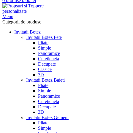
0
produse
0.00
lei
Menu
Categorii de produse
Invitatii Botez
Invitatii Botez Fete
Pliate
Simple
Panoramice
Cu eticheta
Decupate
Clasice
3D
Invitatii Botez Baieti
Pliate
Simple
Panoramice
Cu eticheta
Decupate
3D
Invitatii Botez Gemeni
Pliate
Simple