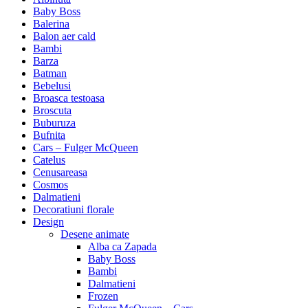
Baby Boss
Balerina
Balon aer cald
Bambi
Barza
Batman
Bebelusi
Broasca testoasa
Broscuta
Buburuza
Bufnita
Cars – Fulger McQueen
Catelus
Cenusareasa
Cosmos
Dalmatieni
Decoratiuni florale
Design
Desene animate
Alba ca Zapada
Baby Boss
Bambi
Dalmatieni
Frozen