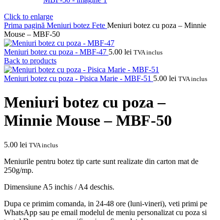
Click to enlarge
Prima pagină
Meniuri botez
Fete
Meniuri botez cu poza – Minnie
Mouse – MBF-50
Meniuri botez cu poza - MBF-47
5.00
lei
TVA inclus
Back to products
Meniuri botez cu poza - Pisica Marie - MBF-51
5.00
lei
TVA inclus
Meniuri botez cu poza –
Minnie Mouse – MBF-50
5.00
lei
TVA inclus
Meniurile pentru botez tip carte sunt realizate din carton mat de
250g/mp.
Dimensiune A5 inchis / A4 deschis.
Dupa ce primim comanda, in 24-48 ore (luni-vineri), veti primi pe
WhatsApp sau pe email modelul de meniu personalizat cu poza si