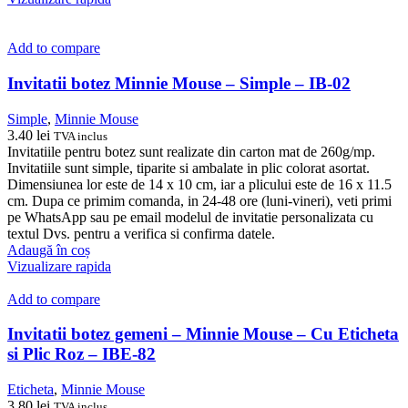
Add to compare
Invitatii botez Minnie Mouse – Simple – IB-02
Simple
,
Minnie Mouse
3.40
lei
TVA inclus
Invitatiile pentru botez sunt realizate din carton mat de 260g/mp.
Invitatiile sunt simple, tiparite si ambalate in plic colorat asortat.
Dimensiunea lor este de 14 x 10 cm, iar a plicului este de 16 x 11.5
cm. Dupa ce primim comanda, in 24-48 ore (luni-vineri), veti primi
pe WhatsApp sau pe email modelul de invitatie personalizata cu
textul Dvs. pentru a verifica si confirma datele.
Adaugă în coș
Vizualizare rapida
Add to compare
Invitatii botez gemeni – Minnie Mouse – Cu Eticheta
si Plic Roz – IBE-82
Eticheta
,
Minnie Mouse
3.80
lei
TVA inclus