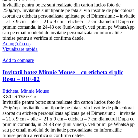
Invitatiile pentru botez sunt realizate din carton lucios foto de
250g/mp. Invitatiile sunt tiparite pe fata si vin insotite de plic colorat
asortat cu eticheta personalizata aplicata pe el Dimensiuni: – invitatie
– 21 x 9 cm – plic – 21 x 9 cm – eticheta – 7 cm diametrul Dupa ce
primim comanda, in 24-48 ore (luni-vineri), veti primi pe WhatsApp
sau pe email modelul de invitatie personalizata cu informatiile
trimise pentru a verifica si confirma datele.
Adaugă în coș
Vizualizare rapida
Add to compare
Invitatii botez Minnie Mouse – cu eticheta si plic
Rosu – IBE-02
Eticheta
,
Minnie Mouse
3.80
lei
TVA inclus
Invitatiile pentru botez sunt realizate din carton lucios foto de
250g/mp. Invitatiile sunt tiparite pe fata si vin insotite de plic colorat
asortat cu eticheta personalizata aplicata pe el Dimensiuni: – invitatie
– 21 x 9 cm – plic – 21 x 9 cm – eticheta – 7 cm diametrul Dupa ce
primim comanda, in 24-48 ore (luni-vineri), veti primi pe WhatsApp
sau pe email modelul de invitatie personalizata cu informatiile
trimise pentru a verifica si confirma datele.