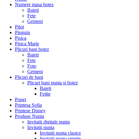
Numere masa botez
Baieti
Fete
Gemeni
Pilot
Pinguin
Pisica
Pisica Marie
Plicuri bani botez
Baieti
Fete
Foto
Gemeni
Plicuri de bani
Plicuri bani nunta si botez
Baieti
Fetite
Ponei
Printesa Sofia
Printese Disney
Produse Nunta
Invitatii digitale nunta
Invitatii nunta
Invitatii nunta clasice
Invitatii nunta simple