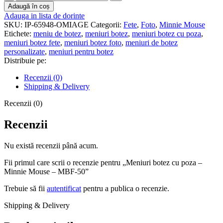
Meniuri
Adaugă în coș
botez
Adauga in lista de dorinte
cu
SKU:
IP-65948-OMIAGE
Categorii:
Fete
,
Foto
,
Minnie Mouse
poza
Etichete:
meniu de botez
,
meniuri botez
,
meniuri botez cu poza
,
-
meniuri botez fete
,
meniuri botez foto
,
meniuri de botez
Minnie
personalizate
,
meniuri pentru botez
Mouse
Distribuie pe:
-
MBF-
Recenzii (0)
50
Shipping & Delivery
Recenzii (0)
Recenzii
Nu există recenzii până acum.
Fii primul care scrii o recenzie pentru „Meniuri botez cu poza –
Minnie Mouse – MBF-50”
Trebuie să fii
autentificat
pentru a publica o recenzie.
Shipping & Delivery