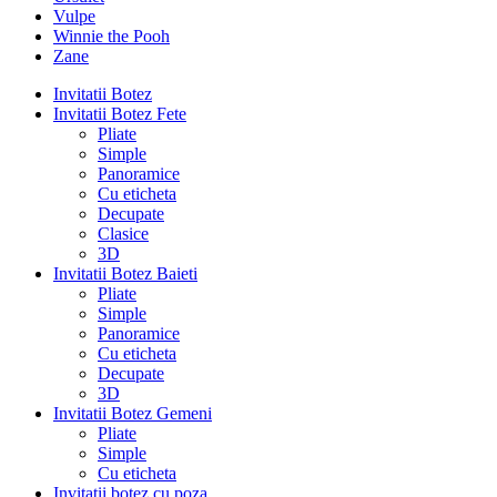
Vulpe
Winnie the Pooh
Zane
Invitatii Botez
Invitatii Botez Fete
Pliate
Simple
Panoramice
Cu eticheta
Decupate
Clasice
3D
Invitatii Botez Baieti
Pliate
Simple
Panoramice
Cu eticheta
Decupate
3D
Invitatii Botez Gemeni
Pliate
Simple
Cu eticheta
Invitatii botez cu poza