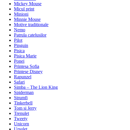
Mickey Mouse
Micul print
Minioni
Minnie Mouse
Motive traditionale
Nemo
Patrula catelusilor
Pilot
Pinguin
Pisica
Pisica Marie
Ponei
Printesa Sofia
Printese Disney
Rapunzel
Safari
Simba – The Lion King
Spiderman
Strumfi
Tinkerbell
Tom si Jerry
Trenulet
Tweety
Unicorn
Ursulet