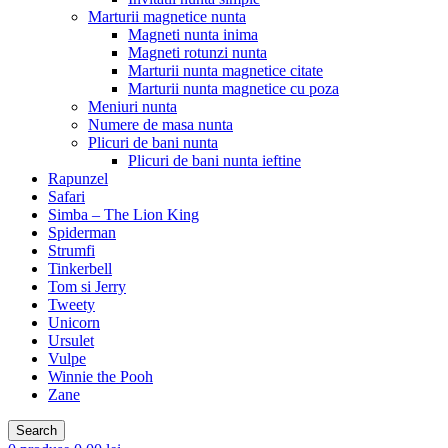
Marturii magnetice nunta
Magneti nunta inima
Magneti rotunzi nunta
Marturii nunta magnetice citate
Marturii nunta magnetice cu poza
Meniuri nunta
Numere de masa nunta
Plicuri de bani nunta
Plicuri de bani nunta ieftine
Rapunzel
Safari
Simba – The Lion King
Spiderman
Strumfi
Tinkerbell
Tom si Jerry
Tweety
Unicorn
Ursulet
Vulpe
Winnie the Pooh
Zane
Search