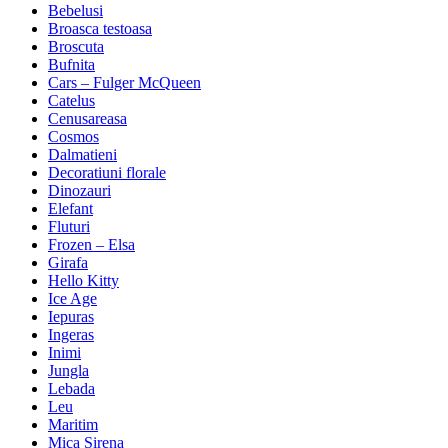
Bebelusi
Broasca testoasa
Broscuta
Bufnita
Cars – Fulger McQueen
Catelus
Cenusareasa
Cosmos
Dalmatieni
Decoratiuni florale
Dinozauri
Elefant
Fluturi
Frozen – Elsa
Girafa
Hello Kitty
Ice Age
Iepuras
Ingeras
Inimi
Jungla
Lebada
Leu
Maritim
Mica Sirena