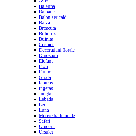
Avion
Balerina
Baloane
Balon aer cald
Barza
Broscuta
Buburuza
Bufnita
Cosmos
Decoratiuni florale
Dinozauri
Elefant
Flori
Fluturi
Girafa
Iepuras
Ingeras
Jungla
Lebada
Leu
Luna
Motive traditionale
Safari
Unicorn
Ursulet