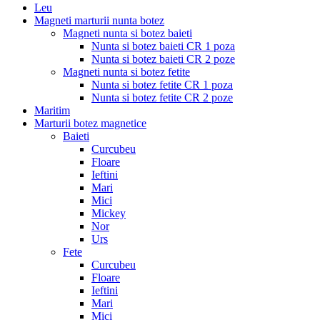
Leu
Magneti marturii nunta botez
Magneti nunta si botez baieti
Nunta si botez baieti CR 1 poza
Nunta si botez baieti CR 2 poze
Magneti nunta si botez fetite
Nunta si botez fetite CR 1 poza
Nunta si botez fetite CR 2 poze
Maritim
Marturii botez magnetice
Baieti
Curcubeu
Floare
Ieftini
Mari
Mici
Mickey
Nor
Urs
Fete
Curcubeu
Floare
Ieftini
Mari
Mici