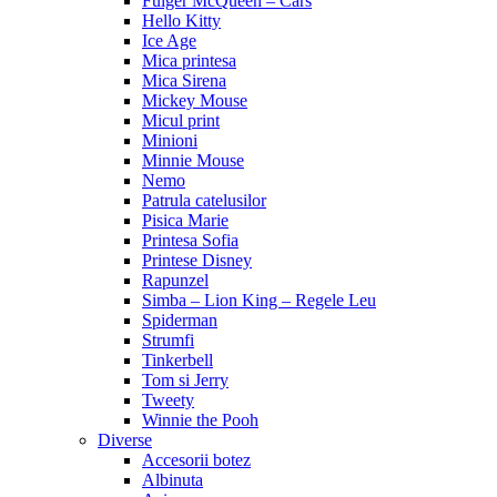
Fulger McQueen – Cars
Hello Kitty
Ice Age
Mica printesa
Mica Sirena
Mickey Mouse
Micul print
Minioni
Minnie Mouse
Nemo
Patrula catelusilor
Pisica Marie
Printesa Sofia
Printese Disney
Rapunzel
Simba – Lion King – Regele Leu
Spiderman
Strumfi
Tinkerbell
Tom si Jerry
Tweety
Winnie the Pooh
Diverse
Accesorii botez
Albinuta