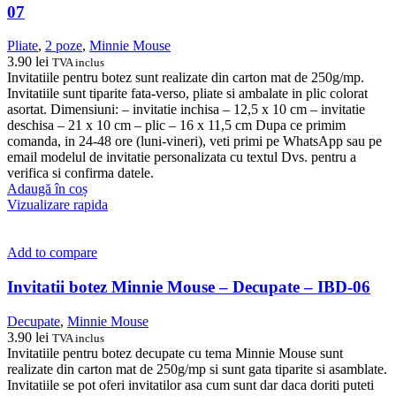
07
Pliate
,
2 poze
,
Minnie Mouse
3.90
lei
TVA inclus
Invitatiile pentru botez sunt realizate din carton mat de 250g/mp.
Invitatiile sunt tiparite fata-verso, pliate si ambalate in plic colorat
asortat. Dimensiuni: – invitatie inchisa – 12,5 x 10 cm – invitatie
deschisa – 21 x 10 cm – plic – 16 x 11,5 cm Dupa ce primim
comanda, in 24-48 ore (luni-vineri), veti primi pe WhatsApp sau pe
email modelul de invitatie personalizata cu textul Dvs. pentru a
verifica si confirma datele.
Adaugă în coș
Vizualizare rapida
Add to compare
Invitatii botez Minnie Mouse – Decupate – IBD-06
Decupate
,
Minnie Mouse
3.90
lei
TVA inclus
Invitatiile pentru botez decupate cu tema Minnie Mouse sunt
realizate din carton mat de 250g/mp si sunt gata tiparite si asamblate.
Invitatiile se pot oferi invitatilor asa cum sunt dar daca doriti puteti