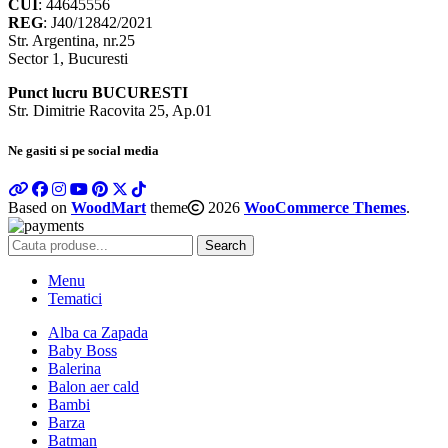
CUI
: 44645556
REG
: J40/12842/2021
Str. Argentina, nr.25
Sector 1, Bucuresti
Punct lucru BUCURESTI
Str. Dimitrie Racovita 25, Ap.01
Ne gasiti si pe social media
Based on
WoodMart
theme
2026
WooCommerce Themes
.
Search
Menu
Tematici
Alba ca Zapada
Baby Boss
Balerina
Balon aer cald
Bambi
Barza
Batman