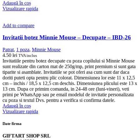
Adaugă în coș
Vizualizare rapida
Add to compare
Invitatii botez Minnie Mouse – Decupate – IBD-26
Patrat
,
1 poza
,
Minnie Mouse
4.50
lei
TVA inclus
Invitatiile pentru botez decupate cu poza copilului si Minnie Mouse
sunt realizate din carton mat de 250g/mp, print premium si sunt gata
tiparite si asamblate. Invitatiile se pot oferi asa cum sunt dar daca
doriti puteti opta pentru plic colorat. Dimensiunea lor este 11 x 12,5
cm – inchis / 18,5 x 12,5 cm deschis. Dimensiunea plicului este 13 x
13 cm. Dupa ce primim comanda, in 24-48 ore (luni-vineri), veti
primi pe WhatsApp sau pe email modelul de invitatie personalizata
cu poza si textul Dvs. pentru a verifica si confirma datele.
Adaugă în coș
Vizualizare rapida
Date firma
GIFTART SHOP SRL