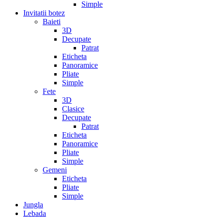
Simple
Invitatii botez
Baieti
3D
Decupate
Patrat
Eticheta
Panoramice
Pliate
Simple
Fete
3D
Clasice
Decupate
Patrat
Eticheta
Panoramice
Pliate
Simple
Gemeni
Eticheta
Pliate
Simple
Jungla
Lebada