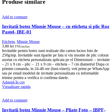
Produse similare
Add to compare
Invitatii botez Minnie Mouse – cu eticheta si plic Roz
Pastel- IBE-01
Eticheta
,
Minnie Mouse
3.80
lei
TVA inclus
Invitatiile pentru botez sunt realizate din carton lucios foto de
250g/mp. Invitatiile sunt tiparite pe fata si vin insotite de plic colorat
asortat cu eticheta personalizata aplicata pe el Dimensiuni: – invitatie
– 21 x 9 cm – plic – 21 x 9 cm – eticheta – 7 cm diametrul Dupa ce
primim comanda, in 24-48 ore (luni-vineri), veti primi pe WhatsApp
sau pe email modelul de invitatie personalizata cu informatiile
trimise pentru a verifica si confirma datele.
Adaugă în coș
Vizualizare rapida
Add to compare
Invitatii botez Minnie Mouse – Pliate Foto – IBPF-