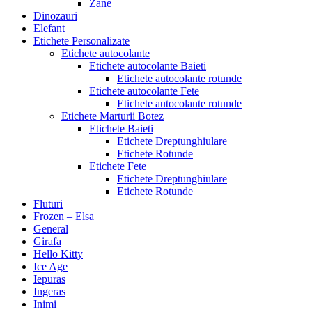
Zane
Dinozauri
Elefant
Etichete Personalizate
Etichete autocolante
Etichete autocolante Baieti
Etichete autocolante rotunde
Etichete autocolante Fete
Etichete autocolante rotunde
Etichete Marturii Botez
Etichete Baieti
Etichete Dreptunghiulare
Etichete Rotunde
Etichete Fete
Etichete Dreptunghiulare
Etichete Rotunde
Fluturi
Frozen – Elsa
General
Girafa
Hello Kitty
Ice Age
Iepuras
Ingeras
Inimi