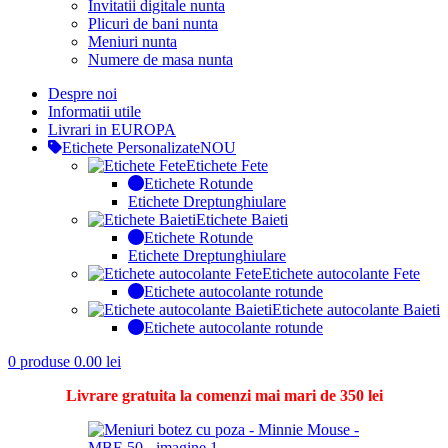
Invitatii digitale nunta
Plicuri de bani nunta
Meniuri nunta
Numere de masa nunta
Despre noi
Informatii utile
Livrari in EUROPA
Etichete Personalizate
NOU
Etichete Fete
Etichete Rotunde
Etichete Dreptunghiulare
Etichete Baieti
Etichete Rotunde
Etichete Dreptunghiulare
Etichete autocolante Fete
Etichete autocolante rotunde
Etichete autocolante Baieti
Etichete autocolante rotunde
0
produse
0.00
lei
Livrare gratuita la comenzi mai mari de 350 lei