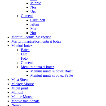
Minnie
Nor
Urs
Gemeni
Curcubeu
Ieftini
Mari
Nor
Marturii Iconite Magnetice
Marturii magnetice nunta si botez
Meniuri botez
Baieti
Fete
Foto
Gemeni
Meniuri nunta si botez
Meniuri nunta si botez Baieti
Meniuri nunta si botez Fetite
Mica Sirena
Mickey Mouse
Micul print
Minioni
Minnie Mouse
Motive traditionale
Nemo