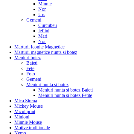
Minnie
Nor
Urs
Gemeni
Curcubeu
Ieftini
Mari
Nor
Marturii Iconite Magnetice
Marturii magnetice nunta si botez
Meniuri botez
Baieti
Fete
Foto
Gemeni
Meniuri nunta si botez
Meniuri nunta si botez Baieti
Meniuri nunta si botez Fetite
Mica Sirena
Mickey Mouse
Micul print
Minioni
Minnie Mouse
Motive traditionale
Nemo