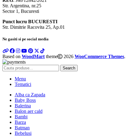
REG
: J40/12842/2021
Str. Argentina, nr.25
Sector 1, Bucuresti
Punct lucru BUCURESTI
Str. Dimitrie Racovita 25, Ap.01
Ne gasiti si pe social media
Based on
WoodMart
theme
2026
WooCommerce Themes
.
Search
Menu
Tematici
Alba ca Zapada
Baby Boss
Balerina
Balon aer cald
Bambi
Barza
Batman
Bebelusi