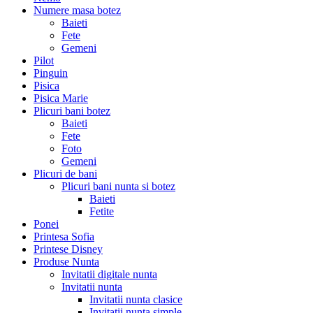
Numere masa botez
Baieti
Fete
Gemeni
Pilot
Pinguin
Pisica
Pisica Marie
Plicuri bani botez
Baieti
Fete
Foto
Gemeni
Plicuri de bani
Plicuri bani nunta si botez
Baieti
Fetite
Ponei
Printesa Sofia
Printese Disney
Produse Nunta
Invitatii digitale nunta
Invitatii nunta
Invitatii nunta clasice
Invitatii nunta simple