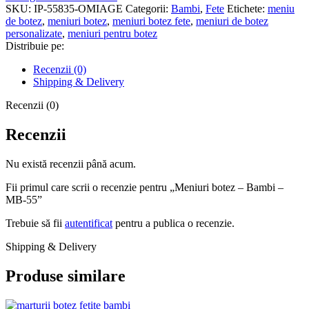
-
SKU:
IP-55835-OMIAGE
Categorii:
Bambi
,
Fete
Etichete:
meniu
Bambi
de botez
,
meniuri botez
,
meniuri botez fete
,
meniuri de botez
-
personalizate
,
meniuri pentru botez
MB-
Distribuie pe:
55
Recenzii (0)
Shipping & Delivery
Recenzii (0)
Recenzii
Nu există recenzii până acum.
Fii primul care scrii o recenzie pentru „Meniuri botez – Bambi –
MB-55”
Trebuie să fii
autentificat
pentru a publica o recenzie.
Shipping & Delivery
Produse similare