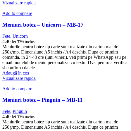
Vizualizare rapida
Add to compare
Meniuri botez – Unicorn – MB-17
Fete
,
Unicorn
4.40
lei
TVA inclus
Meniurile pentru botez tip carte sunt realizate din carton mat de
250g/mp. Dimensiune A5 inchis / A4 deschis. Dupa ce primim
comanda, in 24-48 ore (luni-vineri), veti primi pe WhatsApp sau pe
email modelul de meniu personalizat cu textul Dvs. pentru a verifica
si confirma datele.
Adaugă în coș
Vizualizare rapida
Add to compare
Meniuri botez – Pinguin – MB-11
Fete
,
Pinguin
4.40
lei
TVA inclus
Meniurile pentru botez tip carte sunt realizate din carton mat de
250g/mp. Dimensiune A5 inchis / A4 deschis. Dupa ce primim