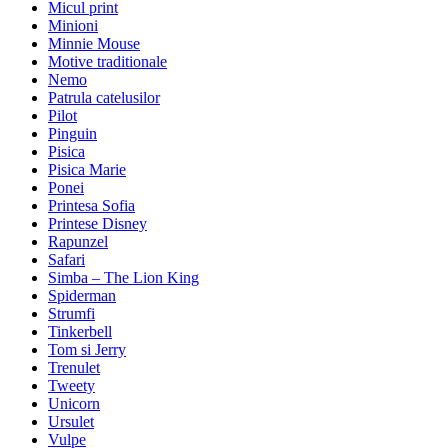
Micul print
Minioni
Minnie Mouse
Motive traditionale
Nemo
Patrula catelusilor
Pilot
Pinguin
Pisica
Pisica Marie
Ponei
Printesa Sofia
Printese Disney
Rapunzel
Safari
Simba – The Lion King
Spiderman
Strumfi
Tinkerbell
Tom si Jerry
Trenulet
Tweety
Unicorn
Ursulet
Vulpe