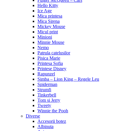
Fulger McQueen – Cars
Hello Kitty
Ice Age
Mica printesa
Mica Sirena
Mickey Mouse
Micul print
Minioni
Minnie Mouse
Nemo
Patrula catelusilor
Pisica Marie
Printesa Sofia
Printese Disney
Rapunzel
Simba – Lion King – Regele Leu
Spiderman
Strumfi
Tinkerbell
Tom si Jerry
Tweety
Winnie the Pooh
Diverse
Accesorii botez
Albinuta