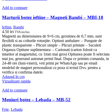
Add to compare
Marturii botez ieftine – Magneti Bambi – MBI-18
Ieftini
,
Bambi
4.50
lei
TVA inclus
Magnetii au dimensiunea de 9×6 cm, grosimea de 0,7 mm, sunt
flexibili si au colturile rotunjite. Optiuni ambalare: – Pungute de
plastic transparente – Plicuri simple – Plicuri printate – Saculeti
Organza Optiune suplimentara: – Cartonati (carton folosit ca
intaritor al magnetului, cu 1mm mai gros) Optiunea poate fi selectata
mai jos, generand automat pretul final. Dupa ce primim comanda, in
24-48 ore (luni-vineri), veti primi pe WhatsApp sau pe email
modelul de magnet personalizat cu poza si textul Dvs. pentru a
verifica si confirma datele.
Adaugă în coș
Vizualizare rapida
Add to compare
Meniuri botez – Lebada – MB-52
Fete
,
Lebada