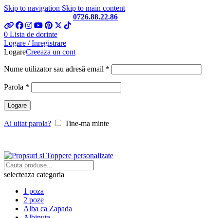
Skip to navigation
Skip to main content
Telefon si Whatsapp
0726.88.22.86
0
Lista de dorinte
Logare / Inregistrare
Logare
Creeaza un cont
Obligatoriu
Nume utilizator sau adresă email
*
Obligatoriu
Parola
*
Logare
Ai uitat parola?
Tine-ma minte
selecteaza categoria
1 poza
2 poze
Alba ca Zapada
Albinuta