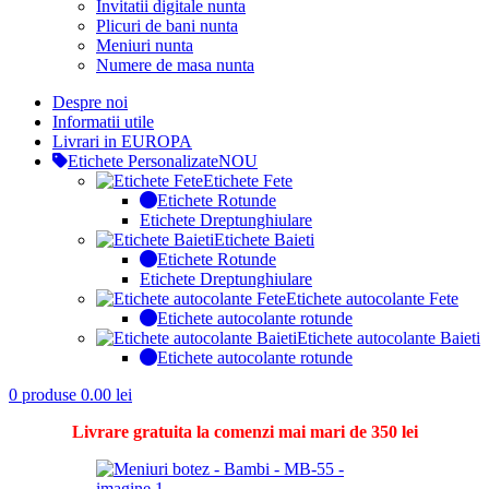
Invitatii digitale nunta
Plicuri de bani nunta
Meniuri nunta
Numere de masa nunta
Despre noi
Informatii utile
Livrari in EUROPA
Etichete Personalizate
NOU
Etichete Fete
Etichete Rotunde
Etichete Dreptunghiulare
Etichete Baieti
Etichete Rotunde
Etichete Dreptunghiulare
Etichete autocolante Fete
Etichete autocolante rotunde
Etichete autocolante Baieti
Etichete autocolante rotunde
0
produse
0.00
lei
Livrare gratuita la comenzi mai mari de 350 lei