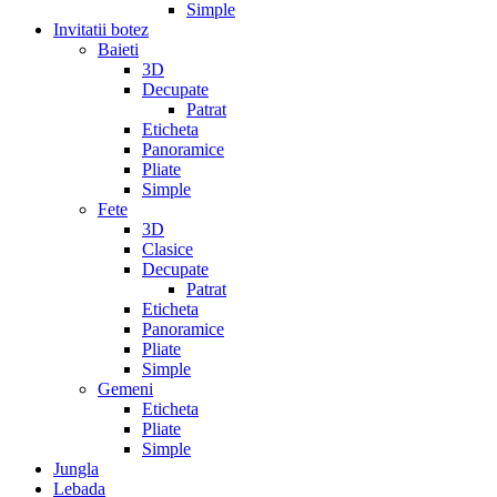
Simple
Invitatii botez
Baieti
3D
Decupate
Patrat
Eticheta
Panoramice
Pliate
Simple
Fete
3D
Clasice
Decupate
Patrat
Eticheta
Panoramice
Pliate
Simple
Gemeni
Eticheta
Pliate
Simple
Jungla
Lebada