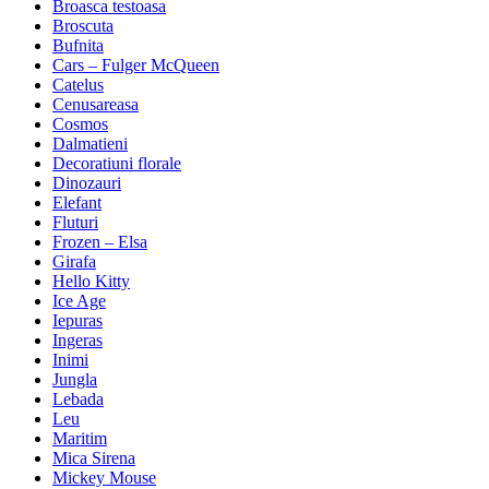
Broasca testoasa
Broscuta
Bufnita
Cars – Fulger McQueen
Catelus
Cenusareasa
Cosmos
Dalmatieni
Decoratiuni florale
Dinozauri
Elefant
Fluturi
Frozen – Elsa
Girafa
Hello Kitty
Ice Age
Iepuras
Ingeras
Inimi
Jungla
Lebada
Leu
Maritim
Mica Sirena
Mickey Mouse