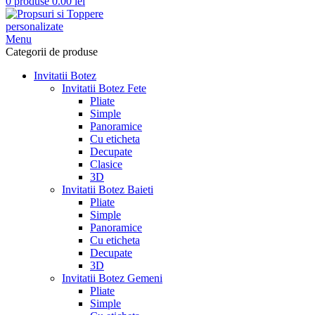
0
produse
0.00
lei
Menu
Categorii de produse
Invitatii Botez
Invitatii Botez Fete
Pliate
Simple
Panoramice
Cu eticheta
Decupate
Clasice
3D
Invitatii Botez Baieti
Pliate
Simple
Panoramice
Cu eticheta
Decupate
3D
Invitatii Botez Gemeni
Pliate
Simple