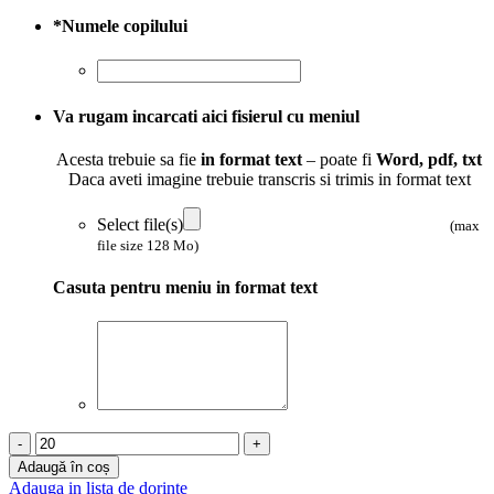
*
Numele copilului
Va rugam incarcati aici fisierul cu meniul
Acesta trebuie sa fie
in format text
– poate fi
Word, pdf, txt
Daca aveti imagine trebuie transcris si trimis in format text
Select file(s)
(max
file size 128 Mo)
Casuta pentru meniu in format text
Cantitate
Meniuri
Adaugă în coș
botez
Adauga in lista de dorinte