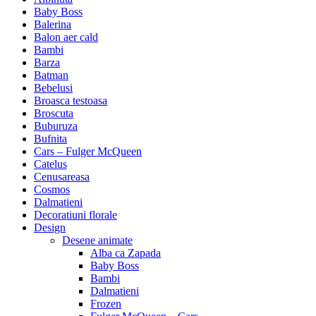
Baby Boss
Balerina
Balon aer cald
Bambi
Barza
Batman
Bebelusi
Broasca testoasa
Broscuta
Buburuza
Bufnita
Cars – Fulger McQueen
Catelus
Cenusareasa
Cosmos
Dalmatieni
Decoratiuni florale
Design
Desene animate
Alba ca Zapada
Baby Boss
Bambi
Dalmatieni
Frozen