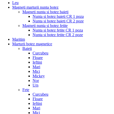
Leu
Magneti marturii nunta botez
Magneti nunta si botez baieti
Nunta si botez baieti CR 1 poza
Nunta si botez baieti CR 2 poze
Magneti nunta si botez fetite
Nunta si botez fetite CR 1 poza
Nunta si botez fetite CR 2 poze
Maritim
Marturii botez magnetice
Baieti
Curcubeu
Floare
Ieftini
Mari
Mici
Mickey
Nor
Urs
Fete
Curcubeu
Floare
Ieftini
Mari
Mici