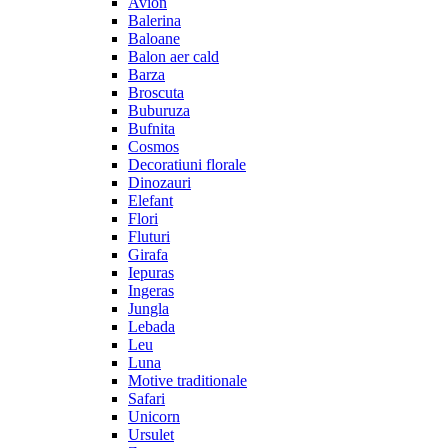
Avion
Balerina
Baloane
Balon aer cald
Barza
Broscuta
Buburuza
Bufnita
Cosmos
Decoratiuni florale
Dinozauri
Elefant
Flori
Fluturi
Girafa
Iepuras
Ingeras
Jungla
Lebada
Leu
Luna
Motive traditionale
Safari
Unicorn
Ursulet