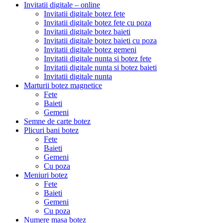
Invitatii digitale – online
Invitatii digitale botez fete
Invitatii digitale botez fete cu poza
Invitatii digitale botez baieti
Invitatii digitale botez baieti cu poza
Invitatii digitale botez gemeni
Invitatii digitale nunta si botez fete
Invitatii digitale nunta si botez baieti
Invitatii digitale nunta
Marturii botez magnetice
Fete
Baieti
Gemeni
Semne de carte botez
Plicuri bani botez
Fete
Baieti
Gemeni
Cu poza
Meniuri botez
Fete
Baieti
Gemeni
Cu poza
Numere masa botez