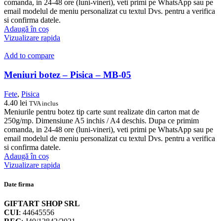
comanda, in 24-48 ore (luni-vineri), veti primi pe WhatsApp sau pe
email modelul de meniu personalizat cu textul Dvs. pentru a verifica
si confirma datele.
Adaugă în coș
Vizualizare rapida
Add to compare
Meniuri botez – Pisica – MB-05
Fete
,
Pisica
4.40
lei
TVA inclus
Meniurile pentru botez tip carte sunt realizate din carton mat de
250g/mp. Dimensiune A5 inchis / A4 deschis. Dupa ce primim
comanda, in 24-48 ore (luni-vineri), veti primi pe WhatsApp sau pe
email modelul de meniu personalizat cu textul Dvs. pentru a verifica
si confirma datele.
Adaugă în coș
Vizualizare rapida
Date firma
GIFTART SHOP SRL
CUI
: 44645556