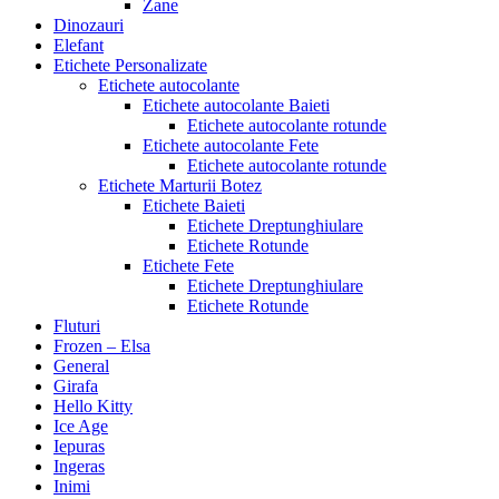
Zane
Dinozauri
Elefant
Etichete Personalizate
Etichete autocolante
Etichete autocolante Baieti
Etichete autocolante rotunde
Etichete autocolante Fete
Etichete autocolante rotunde
Etichete Marturii Botez
Etichete Baieti
Etichete Dreptunghiulare
Etichete Rotunde
Etichete Fete
Etichete Dreptunghiulare
Etichete Rotunde
Fluturi
Frozen – Elsa
General
Girafa
Hello Kitty
Ice Age
Iepuras
Ingeras
Inimi