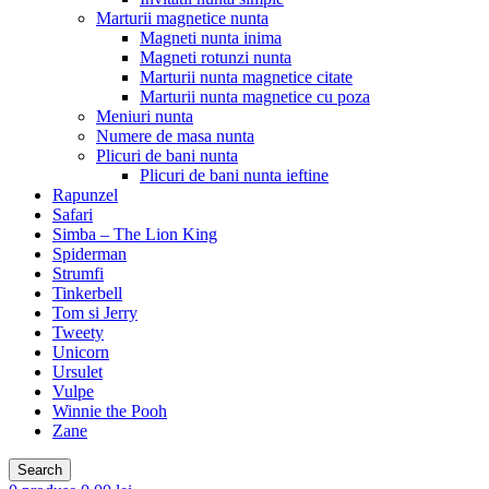
Marturii magnetice nunta
Magneti nunta inima
Magneti rotunzi nunta
Marturii nunta magnetice citate
Marturii nunta magnetice cu poza
Meniuri nunta
Numere de masa nunta
Plicuri de bani nunta
Plicuri de bani nunta ieftine
Rapunzel
Safari
Simba – The Lion King
Spiderman
Strumfi
Tinkerbell
Tom si Jerry
Tweety
Unicorn
Ursulet
Vulpe
Winnie the Pooh
Zane
Search