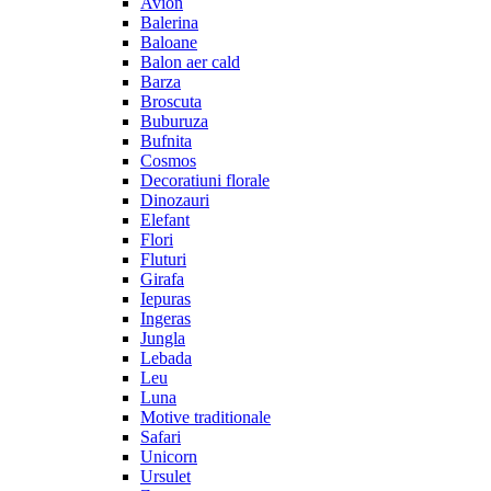
Avion
Balerina
Baloane
Balon aer cald
Barza
Broscuta
Buburuza
Bufnita
Cosmos
Decoratiuni florale
Dinozauri
Elefant
Flori
Fluturi
Girafa
Iepuras
Ingeras
Jungla
Lebada
Leu
Luna
Motive traditionale
Safari
Unicorn
Ursulet