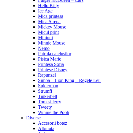
Fulger McQueen – Cars
Hello Kitty
Ice Age
Mica printesa
Mica Sirena
Mickey Mouse
Micul print
Minioni
Minnie Mouse
Nemo
Patrula catelusilor
Pisica Marie
Printesa Sofia
Printese Disney
Rapunzel
Simba – Lion King – Regele Leu
Spiderman
Strumfi
Tinkerbell
Tom si Jerry
Tweety
Winnie the Pooh
Diverse
Accesorii botez
Albinuta