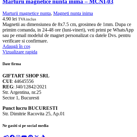
Marturii magnetice nunta inima – MCNI-03
Marturii magnetice nunta
,
Magneti nunta inima
4.90
lei
TVA inclus
Magnetii au dimensiunea de 8x7.5 cm, grosimea de 1mm. Dupa ce
primim comanda, in 24-48 ore (luni-vineri), veti primi pe WhatsApp
sau pe email modelul de magnet personalizat cu datele Dvs. pentru
verificare si confirmare.
Adaugă în coș
Vizualizare rapida
Date firma
GIFTART SHOP SRL
CUI
: 44645556
REG
: J40/12842/2021
Str. Argentina, nr.25
Sector 1, Bucuresti
Punct lucru BUCURESTI
Str. Dimitrie Racovita 25, Ap.01
Ne gasiti si pe social media