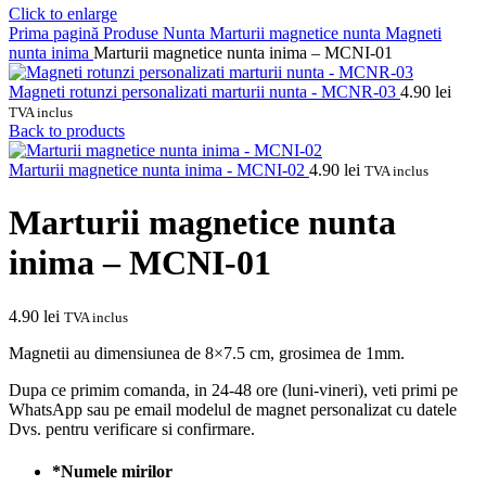
Click to enlarge
Prima pagină
Produse Nunta
Marturii magnetice nunta
Magneti
nunta inima
Marturii magnetice nunta inima – MCNI-01
Magneti rotunzi personalizati marturii nunta - MCNR-03
4.90
lei
TVA inclus
Back to products
Marturii magnetice nunta inima - MCNI-02
4.90
lei
TVA inclus
Marturii magnetice nunta
inima – MCNI-01
4.90
lei
TVA inclus
Magnetii au dimensiunea de 8×7.5 cm, grosimea de 1mm.
Dupa ce primim comanda, in 24-48 ore (luni-vineri), veti primi pe
WhatsApp sau pe email modelul de magnet personalizat cu datele
Dvs. pentru verificare si confirmare.
*
Numele mirilor