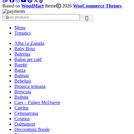
Based on
WoodMart
theme
2026
WooCommerce Themes
.
Menu
Tematici
Alba ca Zapada
Baby Boss
Balerina
Balon aer cald
Bambi
Barza
Batman
Bebelusi
Broasca testoasa
Broscuta
Bufnita
Cars – Fulger McQueen
Catelus
Cenusareasa
Cosmos
Dalmatieni
Decoratiuni florale