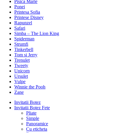
Pisica Marie
Ponei
Printesa Sofia
Printese Disney
Rapunzel
Safari
Simba – The Lion King
Spiderman
Strumfi
Tinkerbell
Tom si Jerry
Trenulet
Tweety
Unicorn
Ursulet
Vulpe
Winnie the Pooh
Zane
Invitatii Botez
Invitatii Botez Fete
Pliate
Simple
Panoramice
Cu eticheta