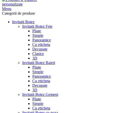
Menu
Categorii de produse
Invitatii Botez
Invitatii Botez Fete
Pliate
Simple
Panoramice
Cu eticheta
Decupate
Clasice
3D
Invitatii Botez Baieti
Pliate
Simple
Panoramice
Cu eticheta
Decupate
3D
Invitatii Botez Gemeni
Pliate
Simple
Cu eticheta
Invitatii Botez cu poza