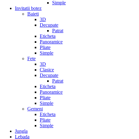
Simple
Invitatii botez
Baieti
3D
Decupate
Patrat
Eticheta
Panoramice
Pliate
Simple
Fete
3D
Clasice
Decupate
Patrat
Eticheta
Panoramice
Pliate
Simple
Gemeni
Eticheta
Pliate
Simple
Jungla
Lebada