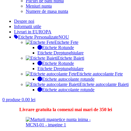
Plicuri de bani nunta
Meniuri nunta
Numere de masa nunta
Despre noi
Informatii utile
Livrari in EUROPA
Etichete Personalizate
NOU
Etichete Fete
Etichete Rotunde
Etichete Dreptunghiulare
Etichete Baieti
Etichete Rotunde
Etichete Dreptunghiulare
Etichete autocolante Fete
Etichete autocolante rotunde
Etichete autocolante Baieti
Etichete autocolante rotunde
0
produse
0.00
lei
Livrare gratuita la comenzi mai mari de 350 lei