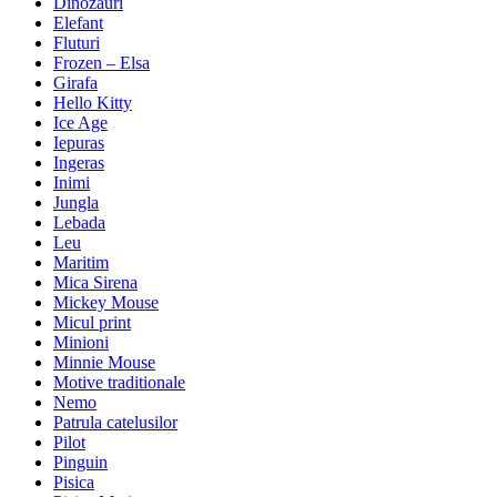
Dinozauri
Elefant
Fluturi
Frozen – Elsa
Girafa
Hello Kitty
Ice Age
Iepuras
Ingeras
Inimi
Jungla
Lebada
Leu
Maritim
Mica Sirena
Mickey Mouse
Micul print
Minioni
Minnie Mouse
Motive traditionale
Nemo
Patrula catelusilor
Pilot
Pinguin
Pisica