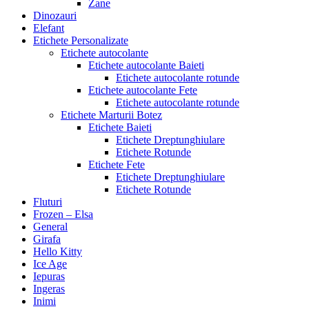
Zane
Dinozauri
Elefant
Etichete Personalizate
Etichete autocolante
Etichete autocolante Baieti
Etichete autocolante rotunde
Etichete autocolante Fete
Etichete autocolante rotunde
Etichete Marturii Botez
Etichete Baieti
Etichete Dreptunghiulare
Etichete Rotunde
Etichete Fete
Etichete Dreptunghiulare
Etichete Rotunde
Fluturi
Frozen – Elsa
General
Girafa
Hello Kitty
Ice Age
Iepuras
Ingeras
Inimi