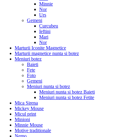
Minnie
Nor
Urs
Gemeni
Curcubeu
Ieftini
Mari
Nor
Marturii Iconite Magnetice
Marturii magnetice nunta si botez
Meniuri botez
Baieti
Fete
Foto
Gemeni
Meniuri nunta si botez
Meniuri nunta si botez Baieti
Meniuri nunta si botez Fetite
Mica Sirena
Mickey Mouse
Micul print
Minioni
Minnie Mouse
Motive traditionale
Nemo