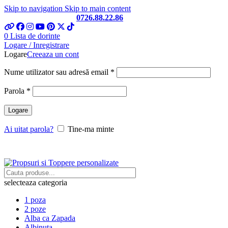
Skip to navigation
Skip to main content
Telefon si Whatsapp
0726.88.22.86
0
Lista de dorinte
Logare / Inregistrare
Logare
Creeaza un cont
Obligatoriu
Nume utilizator sau adresă email
*
Obligatoriu
Parola
*
Logare
Ai uitat parola?
Tine-ma minte
selecteaza categoria
1 poza
2 poze
Alba ca Zapada
Albinuta