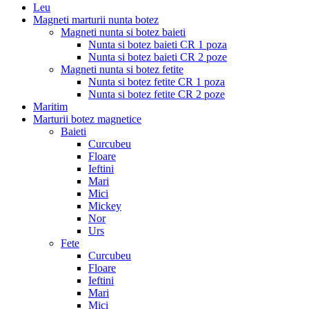
Leu
Magneti marturii nunta botez
Magneti nunta si botez baieti
Nunta si botez baieti CR 1 poza
Nunta si botez baieti CR 2 poze
Magneti nunta si botez fetite
Nunta si botez fetite CR 1 poza
Nunta si botez fetite CR 2 poze
Maritim
Marturii botez magnetice
Baieti
Curcubeu
Floare
Ieftini
Mari
Mici
Mickey
Nor
Urs
Fete
Curcubeu
Floare
Ieftini
Mari
Mici