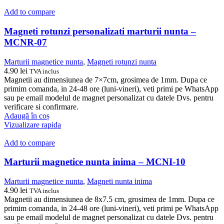
Add to compare
Magneti rotunzi personalizati marturii nunta –
MCNR-07
Marturii magnetice nunta
,
Magneti rotunzi nunta
4.90
lei
TVA inclus
Magnetii au dimensiunea de 7×7cm, grosimea de 1mm. Dupa ce
primim comanda, in 24-48 ore (luni-vineri), veti primi pe WhatsApp
sau pe email modelul de magnet personalizat cu datele Dvs. pentru
verificare si confirmare.
Adaugă în coș
Vizualizare rapida
Add to compare
Marturii magnetice nunta inima – MCNI-10
Marturii magnetice nunta
,
Magneti nunta inima
4.90
lei
TVA inclus
Magnetii au dimensiunea de 8x7.5 cm, grosimea de 1mm. Dupa ce
primim comanda, in 24-48 ore (luni-vineri), veti primi pe WhatsApp
sau pe email modelul de magnet personalizat cu datele Dvs. pentru