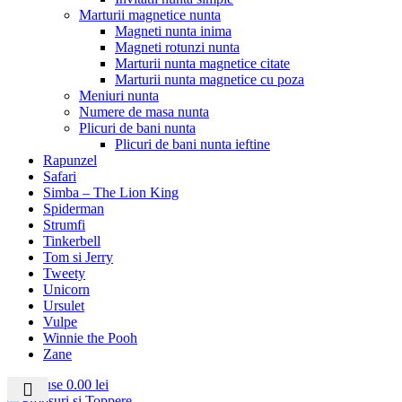
Marturii magnetice nunta
Magneti nunta inima
Magneti rotunzi nunta
Marturii nunta magnetice citate
Marturii nunta magnetice cu poza
Meniuri nunta
Numere de masa nunta
Plicuri de bani nunta
Plicuri de bani nunta ieftine
Rapunzel
Safari
Simba – The Lion King
Spiderman
Strumfi
Tinkerbell
Tom si Jerry
Tweety
Unicorn
Ursulet
Vulpe
Winnie the Pooh
Zane
0
produse
0.00
lei