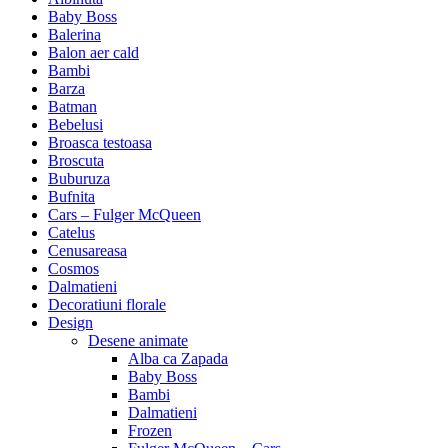
Baby Boss
Balerina
Balon aer cald
Bambi
Barza
Batman
Bebelusi
Broasca testoasa
Broscuta
Buburuza
Bufnita
Cars – Fulger McQueen
Catelus
Cenusareasa
Cosmos
Dalmatieni
Decoratiuni florale
Design
Desene animate
Alba ca Zapada
Baby Boss
Bambi
Dalmatieni
Frozen