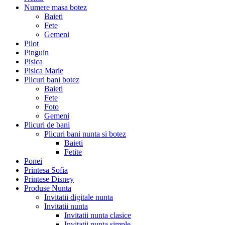
Numere masa botez
Baieti
Fete
Gemeni
Pilot
Pinguin
Pisica
Pisica Marie
Plicuri bani botez
Baieti
Fete
Foto
Gemeni
Plicuri de bani
Plicuri bani nunta si botez
Baieti
Fetite
Ponei
Printesa Sofia
Printese Disney
Produse Nunta
Invitatii digitale nunta
Invitatii nunta
Invitatii nunta clasice
Invitatii nunta simple