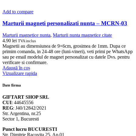
Add to compare
Marturii magneti personalizati nunta – MCRN-03
Marturii magnetice nunta
,
Marturii nunta magnetice citate
4.90
lei
TVA inclus
Magnetii au dimensiunea de 9×6cm, grosimea de 1mm. Dupa ce
primim comanda, in 24-48 ore (luni-vineri), veti primi pe WhatsApp
sau pe email modelul de magnet personalizat cu datele Dvs. pentru
verificare si confirmare.
Adaugă în coș
Vizualizare rapida
Date firma
GIFTART SHOP SRL
CUI
: 44645556
REG
: J40/12842/2021
Str. Argentina, nr.25
Sector 1, Bucuresti
Punct lucru BUCURESTI
Str. Dimitrie Racovita 25, Ap.01