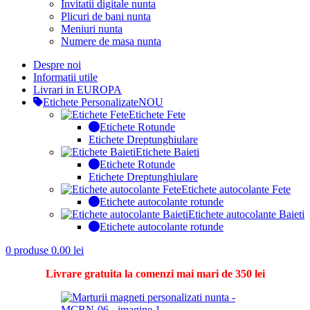
Invitatii digitale nunta
Plicuri de bani nunta
Meniuri nunta
Numere de masa nunta
Despre noi
Informatii utile
Livrari in EUROPA
Etichete Personalizate
NOU
Etichete Fete
Etichete Rotunde
Etichete Dreptunghiulare
Etichete Baieti
Etichete Rotunde
Etichete Dreptunghiulare
Etichete autocolante Fete
Etichete autocolante rotunde
Etichete autocolante Baieti
Etichete autocolante rotunde
0
produse
0.00
lei
Livrare gratuita la comenzi mai mari de 350 lei