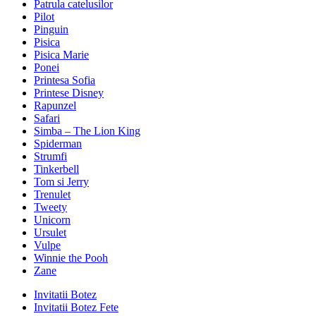
Patrula catelusilor
Pilot
Pinguin
Pisica
Pisica Marie
Ponei
Printesa Sofia
Printese Disney
Rapunzel
Safari
Simba – The Lion King
Spiderman
Strumfi
Tinkerbell
Tom si Jerry
Trenulet
Tweety
Unicorn
Ursulet
Vulpe
Winnie the Pooh
Zane
Invitatii Botez
Invitatii Botez Fete