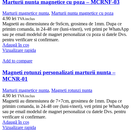
Marturii nunta magnetice cu poza – MCRNF-03
Marturii magnetice nunta
,
Marturii nunta magnetice cu poza
4.90
lei
TVA inclus
Magnetii au dimensiunea de 9x6cm, grosimea de 1mm. Dupa ce
primim comanda, in 24-48 ore (luni-vineri), veti primi pe WhatsApp
sau pe email modelul de magnet personalizat cu poza si datele Dvs.
pentru verificare si confirmare.
Adaugă în coș
Vizualizare rapida
Add to compare
Magneti rotunzi personalizati marturii nunta –
MCNR-01
Marturii magnetice nunta
,
Magneti rotunzi nunta
4.90
lei
TVA inclus
Magnetii au dimensiunea de 7×7cm, grosimea de 1mm. Dupa ce
primim comanda, in 24-48 ore (luni-vineri), veti primi pe WhatsApp
sau pe email modelul de magnet personalizat cu datele Dvs. pentru
verificare si confirmare.
Adaugă în coș
Vizualizare rapida