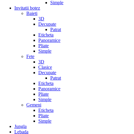
Simple
Invitatii botez
Baieti
3D
Decupate
Patrat
Eticheta
Panoramice
Pliate
Simple
Fete
3D
Clasice
Decupate
Patrat
Eticheta
Panoramice
Pliate
Simple
Gemeni
Eticheta
Pliate
Simple
Jungla
Lebada