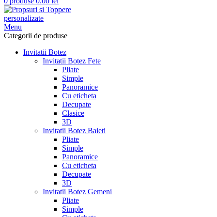
0
produse
0.00
lei
Menu
Categorii de produse
Invitatii Botez
Invitatii Botez Fete
Pliate
Simple
Panoramice
Cu eticheta
Decupate
Clasice
3D
Invitatii Botez Baieti
Pliate
Simple
Panoramice
Cu eticheta
Decupate
3D
Invitatii Botez Gemeni
Pliate
Simple