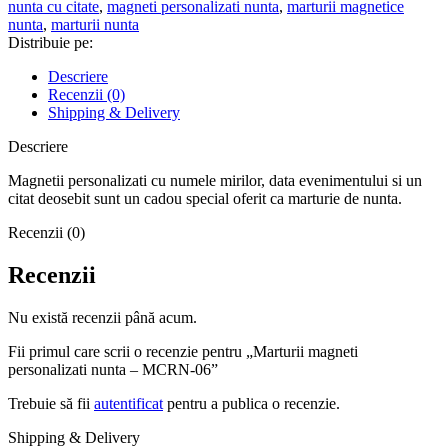
nunta cu citate
,
magneti personalizati nunta
,
marturii magnetice
MCRN-
nunta
,
marturii nunta
06
Distribuie pe:
Descriere
Recenzii (0)
Shipping & Delivery
Descriere
Magnetii personalizati cu numele mirilor, data evenimentului si un
citat deosebit sunt un cadou special oferit ca marturie de nunta.
Recenzii (0)
Recenzii
Nu există recenzii până acum.
Fii primul care scrii o recenzie pentru „Marturii magneti
personalizati nunta – MCRN-06”
Trebuie să fii
autentificat
pentru a publica o recenzie.
Shipping & Delivery