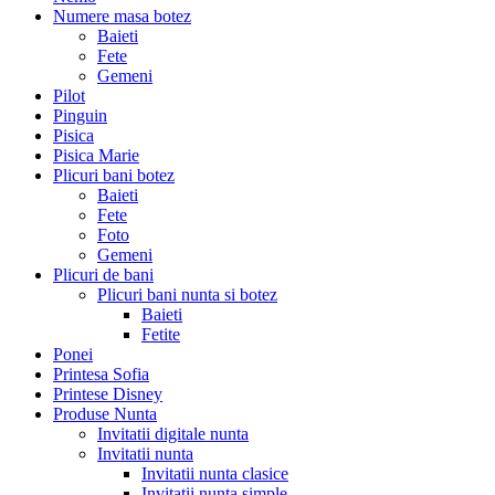
Numere masa botez
Baieti
Fete
Gemeni
Pilot
Pinguin
Pisica
Pisica Marie
Plicuri bani botez
Baieti
Fete
Foto
Gemeni
Plicuri de bani
Plicuri bani nunta si botez
Baieti
Fetite
Ponei
Printesa Sofia
Printese Disney
Produse Nunta
Invitatii digitale nunta
Invitatii nunta
Invitatii nunta clasice
Invitatii nunta simple