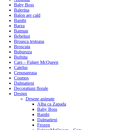
Baby Boss
Balerina
Balon aer cald
Bambi
Barza
Batman
Bebelusi
Broasca testoasa
Broscuta
Buburuza
Bufnita
Cars – Fulger McQueen
Catelus
Cenusareasa
Cosmos
Dalmatieni
Decoratiuni florale
Design
Desene animate
Alba ca Zapada
Baby Boss
Bambi
Dalmatieni
Frozen