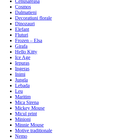
Cenusareasa
Cosmos
Dalmatieni
Decoratiuni florale
Dinozauri
Elefant
Fluturi
Frozen – Elsa
Girafa
Hello Kitty
Ice Age
Iepuras
Ingeras
Inimi
Jungla
Lebada
Leu
Maritim
Mica Sirena
Mickey Mouse
Micul print
Minioni
Minnie Mouse
Motive traditionale
Nemo