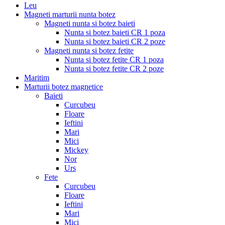
Leu
Magneti marturii nunta botez
Magneti nunta si botez baieti
Nunta si botez baieti CR 1 poza
Nunta si botez baieti CR 2 poze
Magneti nunta si botez fetite
Nunta si botez fetite CR 1 poza
Nunta si botez fetite CR 2 poze
Maritim
Marturii botez magnetice
Baieti
Curcubeu
Floare
Ieftini
Mari
Mici
Mickey
Nor
Urs
Fete
Curcubeu
Floare
Ieftini
Mari
Mici