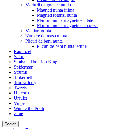
Marturii magnetice nunta
Magneti nunta inima
Magneti rotunzi nunta
Marturii nunta magnetice citate
Marturii nunta magnetice cu poza
Meniuri nunta
Numere de masa nunta
Plicuri de bani nunta
Plicuri de bani nunta ieftine
Rapunzel
Safari
Simba – The Lion King
Spiderman
Strumfi
Tinkerbell
Tom si Jerry
Tweety
Unicorn
Ursulet
Vulpe
Winnie the Pooh
Zane
Search