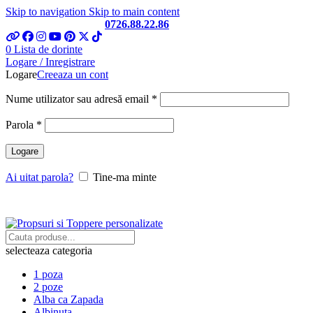
Skip to navigation
Skip to main content
Telefon si Whatsapp
0726.88.22.86
0
Lista de dorinte
Logare / Inregistrare
Logare
Creeaza un cont
Obligatoriu
Nume utilizator sau adresă email
*
Obligatoriu
Parola
*
Logare
Ai uitat parola?
Tine-ma minte
selecteaza categoria
1 poza
2 poze
Alba ca Zapada
Albinuta