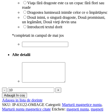
Viaţa fără dragoste este ca un copac fără flori sau
roade
Dragostea luminează inimile celor ce o împărtășesc
Două inimi, o singură dragoste, Două promisiuni,
un legământ, Două vieţi devin una
Introduceti textul dorit
*
completati in campul de mai jos
Alte detalii
Cantitate
Marturii
Adaugă în coș
magneti
Adauga in lista de dorinte
personalizati
SKU:
IP-63122-OMIAGE
Categorii:
Marturii magnetice nunta
,
nunta
Marturii nunta magnetice citate
Etichete:
magneti nunta
,
magneti
-