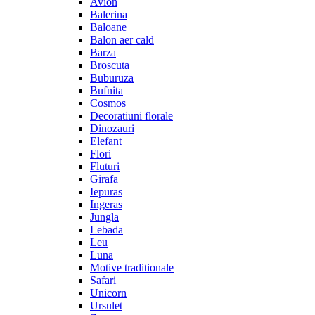
Avion
Balerina
Baloane
Balon aer cald
Barza
Broscuta
Buburuza
Bufnita
Cosmos
Decoratiuni florale
Dinozauri
Elefant
Flori
Fluturi
Girafa
Iepuras
Ingeras
Jungla
Lebada
Leu
Luna
Motive traditionale
Safari
Unicorn
Ursulet