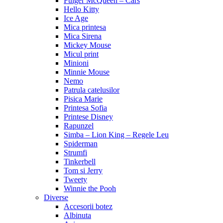
Fulger McQueen – Cars
Hello Kitty
Ice Age
Mica printesa
Mica Sirena
Mickey Mouse
Micul print
Minioni
Minnie Mouse
Nemo
Patrula catelusilor
Pisica Marie
Printesa Sofia
Printese Disney
Rapunzel
Simba – Lion King – Regele Leu
Spiderman
Strumfi
Tinkerbell
Tom si Jerry
Tweety
Winnie the Pooh
Diverse
Accesorii botez
Albinuta