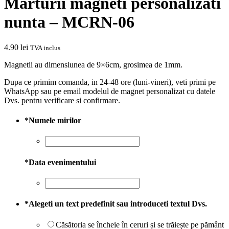
Marturii magneti personalizati
nunta – MCRN-06
4.90
lei
TVA inclus
Magnetii au dimensiunea de 9×6cm, grosimea de 1mm.
Dupa ce primim comanda, in 24-48 ore (luni-vineri), veti primi pe
WhatsApp sau pe email modelul de magnet personalizat cu datele
Dvs. pentru verificare si confirmare.
*
Numele mirilor
*
Data evenimentului
*
Alegeti un text predefinit sau introduceti textul Dvs.
Căsătoria se încheie în ceruri și se trăiește pe pământ