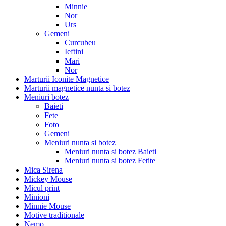
Minnie
Nor
Urs
Gemeni
Curcubeu
Ieftini
Mari
Nor
Marturii Iconite Magnetice
Marturii magnetice nunta si botez
Meniuri botez
Baieti
Fete
Foto
Gemeni
Meniuri nunta si botez
Meniuri nunta si botez Baieti
Meniuri nunta si botez Fetite
Mica Sirena
Mickey Mouse
Micul print
Minioni
Minnie Mouse
Motive traditionale
Nemo