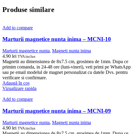
Produse similare
Add to compare
Marturii magnetice nunta inima – MCNI-10
Marturii magnetice nunta
,
Magneti nunta inima
4.90
lei
TVA inclus
Magnetii au dimensiunea de 8x7.5 cm, grosimea de 1mm. Dupa ce
primim comanda, in 24-48 ore (luni-vineri), veti primi pe WhatsApp
sau pe email modelul de magnet personalizat cu datele Dvs. pentru
verificare si confirmare.
Adaugă în coș
Vizualizare rapida
Add to compare
Marturii magnetice nunta inima – MCNI-09
Marturii magnetice nunta
,
Magneti nunta inima
4.90
lei
TVA inclus
Magnetii au dimensiunea de 8x7.5 cm, grosimea de 1mm. Dupa ce