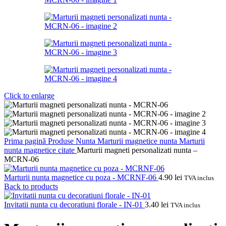
Click to enlarge
Prima pagină
Produse Nunta
Marturii magnetice nunta
Marturii
nunta magnetice citate
Marturii magneti personalizati nunta –
MCRN-06
Marturii nunta magnetice cu poza - MCRNF-06
4.90
lei
TVA inclus
Back to products
Invitatii nunta cu decoratiuni florale - IN-01
3.40
lei
TVA inclus