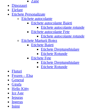
Zane
Dinozauri
Elefant
Etichete Personalizate
Etichete autocolante
Etichete autocolante Baieti
Etichete autocolante rotunde
Etichete autocolante Fete
Etichete autocolante rotunde
Etichete Marturii Botez
Etichete Baieti
Etichete Dreptunghiulare
Etichete Rotunde
Etichete Fete
Etichete Dreptunghiulare
Etichete Rotunde
Fluturi
Frozen – Elsa
General
Girafa
Hello Kitty
Ice Age
Iepuras
Ingeras
Inimi