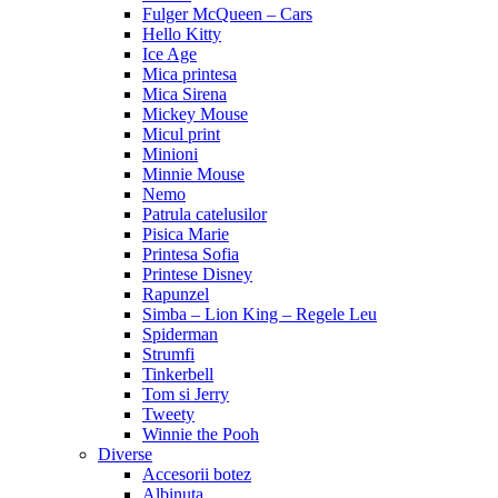
Fulger McQueen – Cars
Hello Kitty
Ice Age
Mica printesa
Mica Sirena
Mickey Mouse
Micul print
Minioni
Minnie Mouse
Nemo
Patrula catelusilor
Pisica Marie
Printesa Sofia
Printese Disney
Rapunzel
Simba – Lion King – Regele Leu
Spiderman
Strumfi
Tinkerbell
Tom si Jerry
Tweety
Winnie the Pooh
Diverse
Accesorii botez
Albinuta