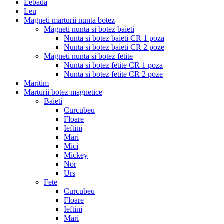
Lebada
Leu
Magneti marturii nunta botez
Magneti nunta si botez baieti
Nunta si botez baieti CR 1 poza
Nunta si botez baieti CR 2 poze
Magneti nunta si botez fetite
Nunta si botez fetite CR 1 poza
Nunta si botez fetite CR 2 poze
Maritim
Marturii botez magnetice
Baieti
Curcubeu
Floare
Ieftini
Mari
Mici
Mickey
Nor
Urs
Fete
Curcubeu
Floare
Ieftini
Mari