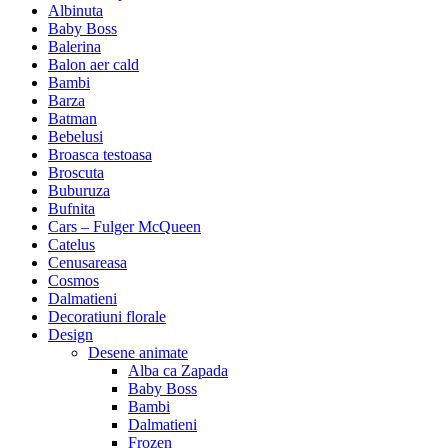
Albinuta
Baby Boss
Balerina
Balon aer cald
Bambi
Barza
Batman
Bebelusi
Broasca testoasa
Broscuta
Buburuza
Bufnita
Cars – Fulger McQueen
Catelus
Cenusareasa
Cosmos
Dalmatieni
Decoratiuni florale
Design
Desene animate
Alba ca Zapada
Baby Boss
Bambi
Dalmatieni
Frozen