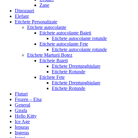
Zane
Dinozauri
Elefant
Etichete Personalizate
Etichete autocolante
Etichete autocolante Baieti
Etichete autocolante rotunde
Etichete autocolante Fete
Etichete autocolante rotunde
Etichete Marturii Botez
Etichete Baieti
Etichete Dreptunghiulare
Etichete Rotunde
Etichete Fete
Etichete Dreptunghiulare
Etichete Rotunde
Fluturi
Frozen – Elsa
General
Girafa
Hello Kitty
Ice Age
Iepuras
Ingeras