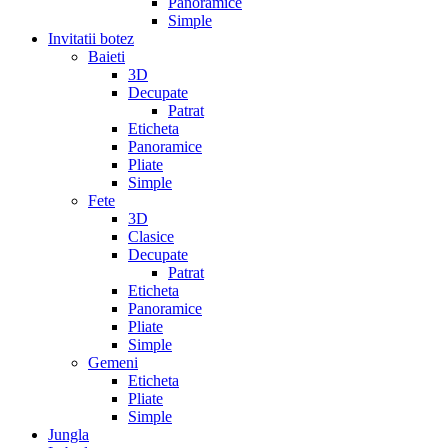
Panoramice
Simple
Invitatii botez
Baieti
3D
Decupate
Patrat
Eticheta
Panoramice
Pliate
Simple
Fete
3D
Clasice
Decupate
Patrat
Eticheta
Panoramice
Pliate
Simple
Gemeni
Eticheta
Pliate
Simple
Jungla