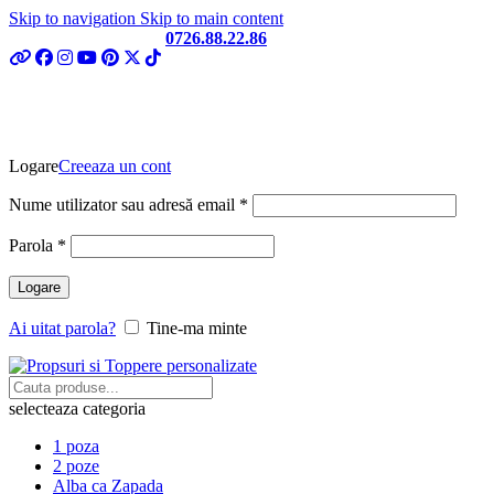
Skip to navigation
Skip to main content
Telefon si Whatsapp
0726.88.22.86
Logare
Creeaza un cont
Obligatoriu
Nume utilizator sau adresă email
*
Obligatoriu
Parola
*
Logare
Ai uitat parola?
Tine-ma minte
selecteaza categoria
1 poza
2 poze
Alba ca Zapada