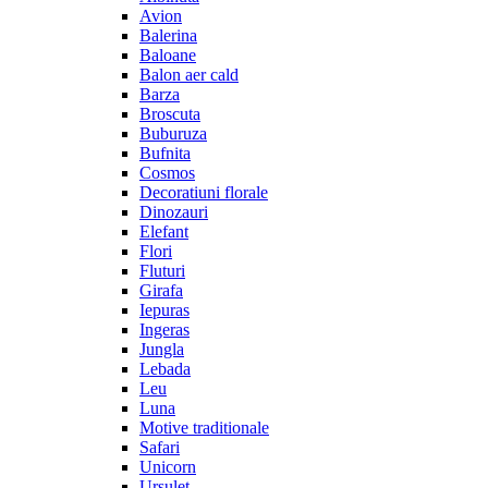
Avion
Balerina
Baloane
Balon aer cald
Barza
Broscuta
Buburuza
Bufnita
Cosmos
Decoratiuni florale
Dinozauri
Elefant
Flori
Fluturi
Girafa
Iepuras
Ingeras
Jungla
Lebada
Leu
Luna
Motive traditionale
Safari
Unicorn
Ursulet