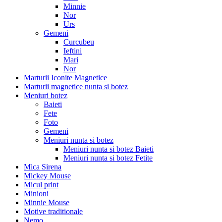
Minnie
Nor
Urs
Gemeni
Curcubeu
Ieftini
Mari
Nor
Marturii Iconite Magnetice
Marturii magnetice nunta si botez
Meniuri botez
Baieti
Fete
Foto
Gemeni
Meniuri nunta si botez
Meniuri nunta si botez Baieti
Meniuri nunta si botez Fetite
Mica Sirena
Mickey Mouse
Micul print
Minioni
Minnie Mouse
Motive traditionale
Nemo