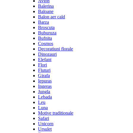
Avion
Balerina
Baloane
Balon aer cald
Barza
Broscuta
Buburuza
Bufnita
Cosmos
Decoratiuni florale
Dinozauri
Elefant
Flori
Fluturi
Girafa
Iepuras
Ingeras
Jungla
Lebada
Leu
Luna
Motive traditionale
Safari
Unicorn
Ursulet