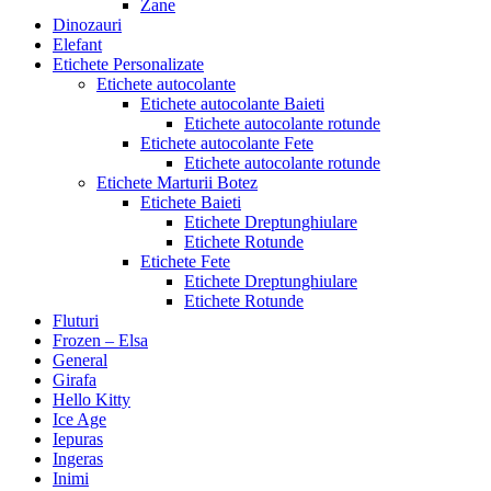
Zane
Dinozauri
Elefant
Etichete Personalizate
Etichete autocolante
Etichete autocolante Baieti
Etichete autocolante rotunde
Etichete autocolante Fete
Etichete autocolante rotunde
Etichete Marturii Botez
Etichete Baieti
Etichete Dreptunghiulare
Etichete Rotunde
Etichete Fete
Etichete Dreptunghiulare
Etichete Rotunde
Fluturi
Frozen – Elsa
General
Girafa
Hello Kitty
Ice Age
Iepuras
Ingeras
Inimi