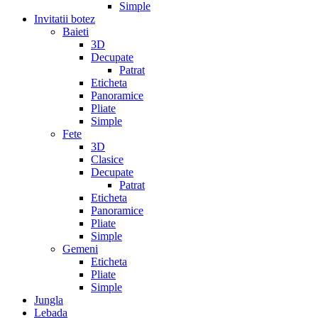
Simple
Invitatii botez
Baieti
3D
Decupate
Patrat
Eticheta
Panoramice
Pliate
Simple
Fete
3D
Clasice
Decupate
Patrat
Eticheta
Panoramice
Pliate
Simple
Gemeni
Eticheta
Pliate
Simple
Jungla
Lebada