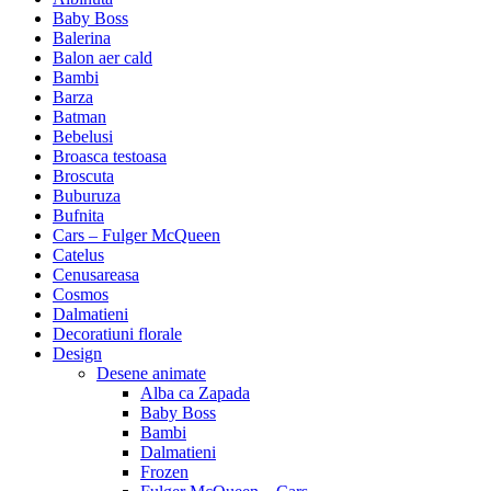
Baby Boss
Balerina
Balon aer cald
Bambi
Barza
Batman
Bebelusi
Broasca testoasa
Broscuta
Buburuza
Bufnita
Cars – Fulger McQueen
Catelus
Cenusareasa
Cosmos
Dalmatieni
Decoratiuni florale
Design
Desene animate
Alba ca Zapada
Baby Boss
Bambi
Dalmatieni
Frozen