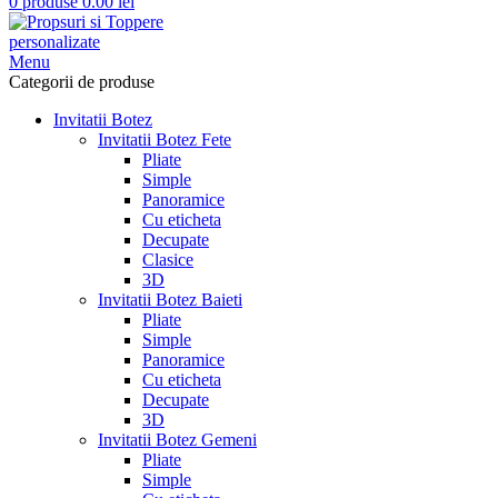
0
produse
0.00
lei
Menu
Categorii de produse
Invitatii Botez
Invitatii Botez Fete
Pliate
Simple
Panoramice
Cu eticheta
Decupate
Clasice
3D
Invitatii Botez Baieti
Pliate
Simple
Panoramice
Cu eticheta
Decupate
3D
Invitatii Botez Gemeni
Pliate
Simple