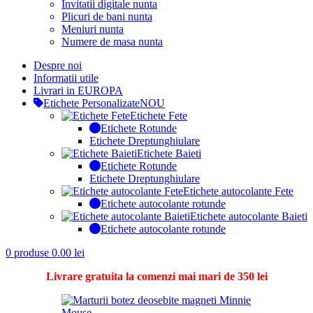
Invitatii digitale nunta
Plicuri de bani nunta
Meniuri nunta
Numere de masa nunta
Despre noi
Informatii utile
Livrari in EUROPA
Etichete Personalizate
NOU
Etichete Fete
Etichete Rotunde
Etichete Dreptunghiulare
Etichete Baieti
Etichete Rotunde
Etichete Dreptunghiulare
Etichete autocolante Fete
Etichete autocolante rotunde
Etichete autocolante Baieti
Etichete autocolante rotunde
0
produse
0.00
lei
Livrare gratuita la comenzi mai mari de 350 lei