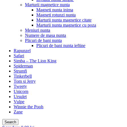
Marturii magnetice nunta
Magneti nunta inima
Magneti rotunzi nunta
Marturii nunta magnetice citate
Marturii nunta magnetice cu poza
Meniuri nunta
Numere de masa nunta
Plicuri de bani nunta
Plicuri de bani nunta ieftine
Rapunzel
Safari
Simba – The Lion King
Spiderman
Strumfi
Tinkerbell
Tom si Jerry
Tweety
Unicorn
Ursulet
Vulpe
Winnie the Pooh
Zane
Search