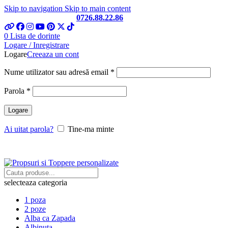
Skip to navigation
Skip to main content
Telefon si Whatsapp
0726.88.22.86
0
Lista de dorinte
Logare / Inregistrare
Logare
Creeaza un cont
Obligatoriu
Nume utilizator sau adresă email
*
Obligatoriu
Parola
*
Logare
Ai uitat parola?
Tine-ma minte
selecteaza categoria
1 poza
2 poze
Alba ca Zapada
Albinuta