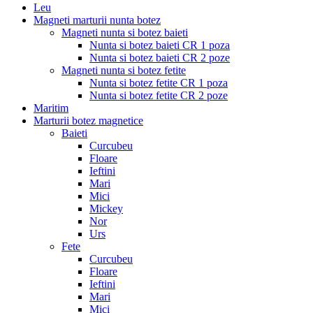
Leu
Magneti marturii nunta botez
Magneti nunta si botez baieti
Nunta si botez baieti CR 1 poza
Nunta si botez baieti CR 2 poze
Magneti nunta si botez fetite
Nunta si botez fetite CR 1 poza
Nunta si botez fetite CR 2 poze
Maritim
Marturii botez magnetice
Baieti
Curcubeu
Floare
Ieftini
Mari
Mici
Mickey
Nor
Urs
Fete
Curcubeu
Floare
Ieftini
Mari
Mici