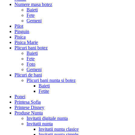
Numere masa botez
Baieti
Fete
Gemeni
Pilot
Pinguin
Pisica
Pisica Marie
Plicuri bani botez
Baieti
Fete
Foto
Gemeni
Plicuri de bani
Plicuri bani nunta si botez
Baieti
Fetite
Ponei
Printesa Sofia
Printese Disney
Produse Nunta
Invitatii digitale nunta
Invitatii nunta
Invitatii nunta clasice
Invitatii nunta simple