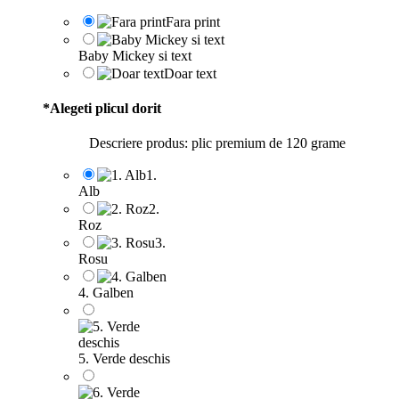
Fara print
Baby Mickey si text
Doar text
*
Alegeti plicul dorit
Descriere produs: plic premium de 120 grame
1.
Alb
2.
Roz
3.
Rosu
4. Galben
5. Verde deschis