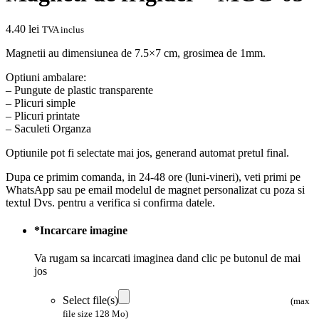
4.40
lei
TVA inclus
Magnetii au dimensiunea de 7.5×7 cm, grosimea de 1mm.
Optiuni ambalare:
– Pungute de plastic transparente
– Plicuri simple
– Plicuri printate
– Saculeti Organza
Optiunile pot fi selectate mai jos, generand automat pretul final.
Dupa ce primim comanda, in 24-48 ore (luni-vineri), veti primi pe
WhatsApp sau pe email modelul de magnet personalizat cu poza si
textul Dvs. pentru a verifica si confirma datele.
*
Incarcare imagine
Va rugam sa incarcati imaginea dand clic pe butonul de mai
jos
Select file(s)
(max
file size 128 Mo)