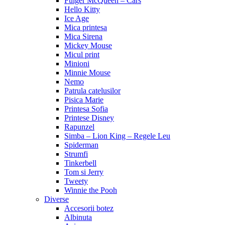
Fulger McQueen – Cars
Hello Kitty
Ice Age
Mica printesa
Mica Sirena
Mickey Mouse
Micul print
Minioni
Minnie Mouse
Nemo
Patrula catelusilor
Pisica Marie
Printesa Sofia
Printese Disney
Rapunzel
Simba – Lion King – Regele Leu
Spiderman
Strumfi
Tinkerbell
Tom si Jerry
Tweety
Winnie the Pooh
Diverse
Accesorii botez
Albinuta