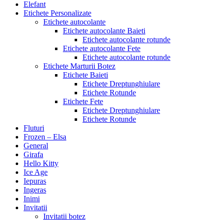
Elefant
Etichete Personalizate
Etichete autocolante
Etichete autocolante Baieti
Etichete autocolante rotunde
Etichete autocolante Fete
Etichete autocolante rotunde
Etichete Marturii Botez
Etichete Baieti
Etichete Dreptunghiulare
Etichete Rotunde
Etichete Fete
Etichete Dreptunghiulare
Etichete Rotunde
Fluturi
Frozen – Elsa
General
Girafa
Hello Kitty
Ice Age
Iepuras
Ingeras
Inimi
Invitatii
Invitatii botez