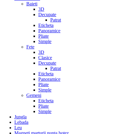
Baieti
3D
Decupate
Patrat
Eticheta
Panoramice
Pliate
Simple
Fete
3D
Clasice
Decupate
Patrat
Eticheta
Panoramice
Pliate
Simple
Gemeni
Eticheta
Pliate
Simple
Jungla
Lebada
Leu
Magneti marturii nunta botez