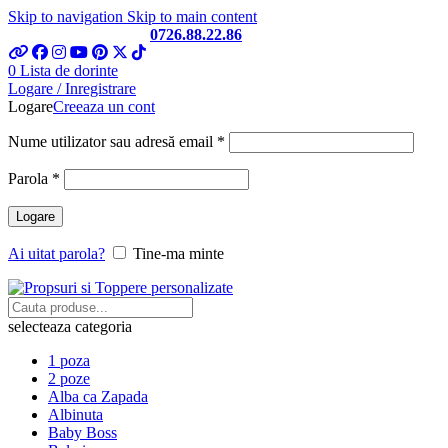
Skip to navigation
Skip to main content
Telefon si Whatsapp
0726.88.22.86
0
Lista de dorinte
Logare / Inregistrare
Logare
Creeaza un cont
Obligatoriu
Nume utilizator sau adresă email
*
Obligatoriu
Parola
*
Logare
Ai uitat parola?
Tine-ma minte
selecteaza categoria
1 poza
2 poze
Alba ca Zapada
Albinuta
Baby Boss