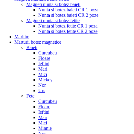
Magneti nunta si botez baieti
Nunta si botez baieti CR 1 poza
Nunta si botez baieti CR 2 poze
Magneti nunta si botez fetite
Nunta si botez fetite CR 1 poza
Nunta si botez fetite CR 2 poze
Maritim
Marturii botez magnetice
Baieti
Curcubeu
Floare
Ieftini
Mari
Mici
Mickey
Nor
Urs
Fete
Curcubeu
Floare
Ieftini
Mari
Mici
Minnie
Nor