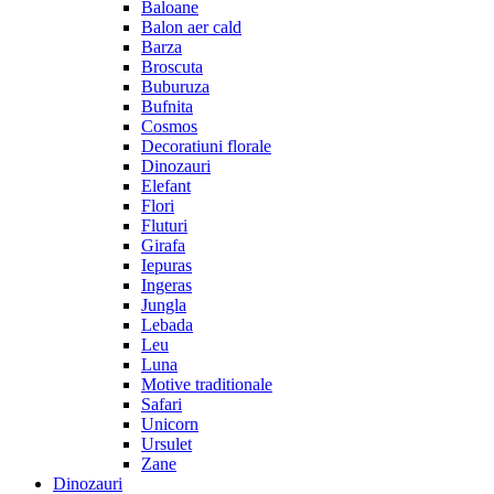
Baloane
Balon aer cald
Barza
Broscuta
Buburuza
Bufnita
Cosmos
Decoratiuni florale
Dinozauri
Elefant
Flori
Fluturi
Girafa
Iepuras
Ingeras
Jungla
Lebada
Leu
Luna
Motive traditionale
Safari
Unicorn
Ursulet
Zane
Dinozauri