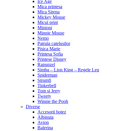
Ice Age
Mica printesa
Mica Sirena
Mickey Mouse
Micul print
Minioni
Minnie Mouse
Nemo
Patrula catelusilor
Pisica Marie
Printesa Sofia
Printese Disney
Rapunzel
Simba – Lion King – Regele Leu
Spiderman
Strumfi
Tinkerbell
Tom si Jerry
Tweety
Winnie the Pooh
Diverse
Accesorii botez
Albinuta
Avion
Balerina