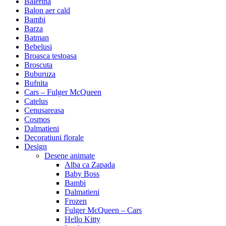
Balerina
Balon aer cald
Bambi
Barza
Batman
Bebelusi
Broasca testoasa
Broscuta
Buburuza
Bufnita
Cars – Fulger McQueen
Catelus
Cenusareasa
Cosmos
Dalmatieni
Decoratiuni florale
Design
Desene animate
Alba ca Zapada
Baby Boss
Bambi
Dalmatieni
Frozen
Fulger McQueen – Cars
Hello Kitty