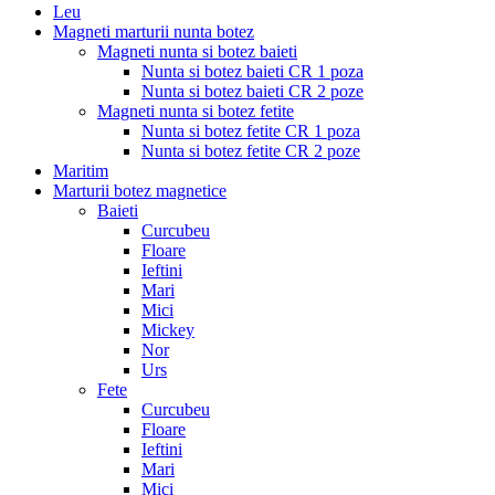
Leu
Magneti marturii nunta botez
Magneti nunta si botez baieti
Nunta si botez baieti CR 1 poza
Nunta si botez baieti CR 2 poze
Magneti nunta si botez fetite
Nunta si botez fetite CR 1 poza
Nunta si botez fetite CR 2 poze
Maritim
Marturii botez magnetice
Baieti
Curcubeu
Floare
Ieftini
Mari
Mici
Mickey
Nor
Urs
Fete
Curcubeu
Floare
Ieftini
Mari
Mici