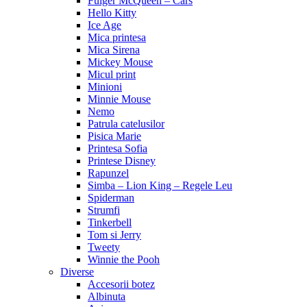
Fulger McQueen – Cars
Hello Kitty
Ice Age
Mica printesa
Mica Sirena
Mickey Mouse
Micul print
Minioni
Minnie Mouse
Nemo
Patrula catelusilor
Pisica Marie
Printesa Sofia
Printese Disney
Rapunzel
Simba – Lion King – Regele Leu
Spiderman
Strumfi
Tinkerbell
Tom si Jerry
Tweety
Winnie the Pooh
Diverse
Accesorii botez
Albinuta