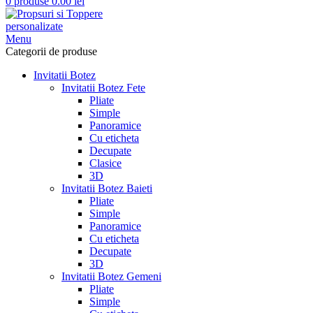
0
produse
0.00
lei
Menu
Categorii de produse
Invitatii Botez
Invitatii Botez Fete
Pliate
Simple
Panoramice
Cu eticheta
Decupate
Clasice
3D
Invitatii Botez Baieti
Pliate
Simple
Panoramice
Cu eticheta
Decupate
3D
Invitatii Botez Gemeni
Pliate
Simple