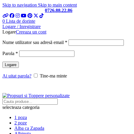
Skip to navigation
Skip to main content
Telefon si Whatsapp
0726.88.22.86
0
Lista de dorinte
Logare / Inregistrare
Logare
Creeaza un cont
Obligatoriu
Nume utilizator sau adresă email
*
Obligatoriu
Parola
*
Logare
Ai uitat parola?
Tine-ma minte
selecteaza categoria
1 poza
2 poze
Alba ca Zapada
Albinuta