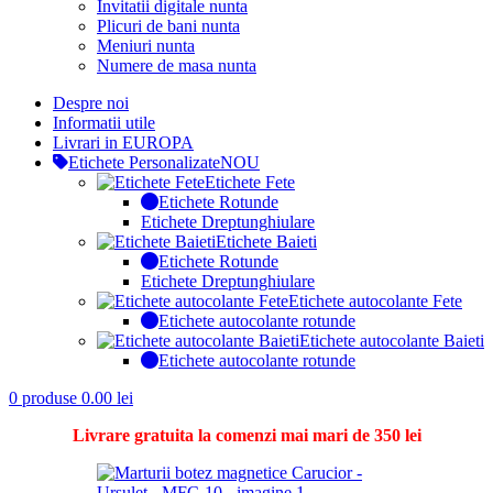
Invitatii digitale nunta
Plicuri de bani nunta
Meniuri nunta
Numere de masa nunta
Despre noi
Informatii utile
Livrari in EUROPA
Etichete Personalizate
NOU
Etichete Fete
Etichete Rotunde
Etichete Dreptunghiulare
Etichete Baieti
Etichete Rotunde
Etichete Dreptunghiulare
Etichete autocolante Fete
Etichete autocolante rotunde
Etichete autocolante Baieti
Etichete autocolante rotunde
0
produse
0.00
lei
Livrare gratuita la comenzi mai mari de 350 lei