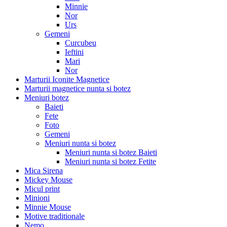
Minnie
Nor
Urs
Gemeni
Curcubeu
Ieftini
Mari
Nor
Marturii Iconite Magnetice
Marturii magnetice nunta si botez
Meniuri botez
Baieti
Fete
Foto
Gemeni
Meniuri nunta si botez
Meniuri nunta si botez Baieti
Meniuri nunta si botez Fetite
Mica Sirena
Mickey Mouse
Micul print
Minioni
Minnie Mouse
Motive traditionale
Nemo