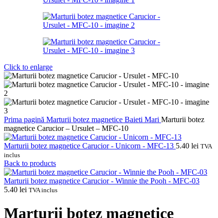
Click to enlarge
Prima pagină
Marturii botez magnetice
Baieti
Mari
Marturii botez
magnetice Carucior – Ursulet – MFC-10
Marturii botez magnetice Carucior - Unicorn - MFC-13
5.40
lei
TVA
inclus
Back to products
Marturii botez magnetice Carucior - Winnie the Pooh - MFC-03
5.40
lei
TVA inclus
Marturii botez magnetice