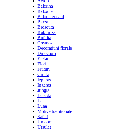
Avion
Balerina
Baloane
Balon aer cald
Barza
Broscuta
Buburuza
Bufnita
Cosmos
Decoratiuni florale
Dinozauri
Elefant
Flori
Fluturi
Girafa
Iepuras
Ingeras
Jungla
Lebada
Leu
Luna
Motive traditionale
Safari
Unicorn
Ursulet