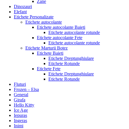
Zane
Dinozauri
Elefant
Etichete Personalizate
Etichete autocolante
Etichete autocolante Baieti
Etichete autocolante rotunde
Etichete autocolante Fete
Etichete autocolante rotunde
Etichete Marturii Botez
Etichete Baieti
Etichete Dreptunghiulare
Etichete Rotunde
Etichete Fete
Etichete Dreptunghiulare
Etichete Rotunde
Fluturi
Frozen – Elsa
General
Girafa
Hello Kitty
Ice Age
Iepuras
Ingeras
Inimi