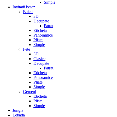
Simple
Invitatii botez
Baieti
3D
Decupate
Patrat
Eticheta
Panoramice
Pliate
Simple
Fete
3D
Clasice
Decupate
Patrat
Eticheta
Panoramice
Pliate
Simple
Gemeni
Eticheta
Pliate
Simple
Jungla
Lebada