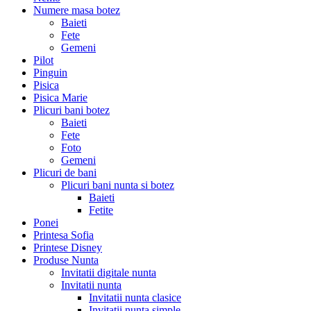
Numere masa botez
Baieti
Fete
Gemeni
Pilot
Pinguin
Pisica
Pisica Marie
Plicuri bani botez
Baieti
Fete
Foto
Gemeni
Plicuri de bani
Plicuri bani nunta si botez
Baieti
Fetite
Ponei
Printesa Sofia
Printese Disney
Produse Nunta
Invitatii digitale nunta
Invitatii nunta
Invitatii nunta clasice
Invitatii nunta simple