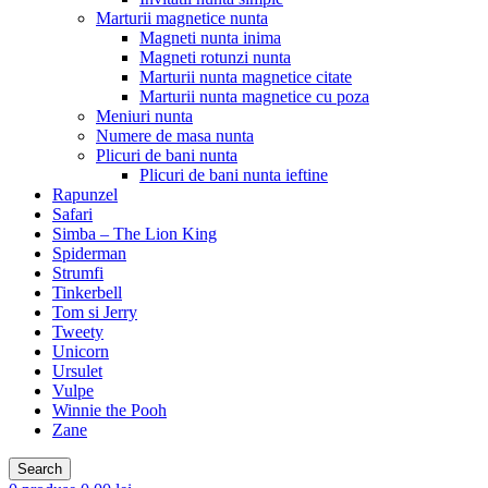
Marturii magnetice nunta
Magneti nunta inima
Magneti rotunzi nunta
Marturii nunta magnetice citate
Marturii nunta magnetice cu poza
Meniuri nunta
Numere de masa nunta
Plicuri de bani nunta
Plicuri de bani nunta ieftine
Rapunzel
Safari
Simba – The Lion King
Spiderman
Strumfi
Tinkerbell
Tom si Jerry
Tweety
Unicorn
Ursulet
Vulpe
Winnie the Pooh
Zane
Search