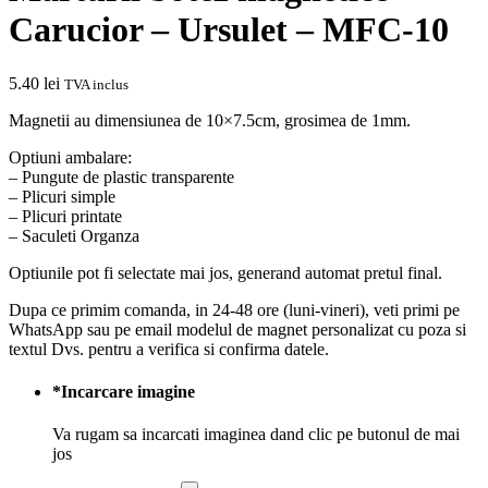
Carucior – Ursulet – MFC-10
5.40
lei
TVA inclus
Magnetii au dimensiunea de 10×7.5cm, grosimea de 1mm.
Optiuni ambalare:
– Pungute de plastic transparente
– Plicuri simple
– Plicuri printate
– Saculeti Organza
Optiunile pot fi selectate mai jos, generand automat pretul final.
Dupa ce primim comanda, in 24-48 ore (luni-vineri), veti primi pe
WhatsApp sau pe email modelul de magnet personalizat cu poza si
textul Dvs. pentru a verifica si confirma datele.
*
Incarcare imagine
Va rugam sa incarcati imaginea dand clic pe butonul de mai
jos