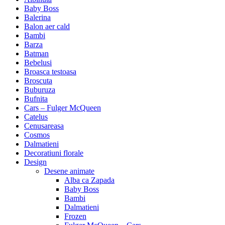
Baby Boss
Balerina
Balon aer cald
Bambi
Barza
Batman
Bebelusi
Broasca testoasa
Broscuta
Buburuza
Bufnita
Cars – Fulger McQueen
Catelus
Cenusareasa
Cosmos
Dalmatieni
Decoratiuni florale
Design
Desene animate
Alba ca Zapada
Baby Boss
Bambi
Dalmatieni
Frozen