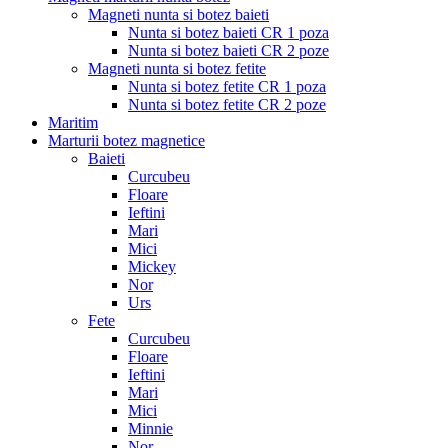
Magneti nunta si botez baieti
Nunta si botez baieti CR 1 poza
Nunta si botez baieti CR 2 poze
Magneti nunta si botez fetite
Nunta si botez fetite CR 1 poza
Nunta si botez fetite CR 2 poze
Maritim
Marturii botez magnetice
Baieti
Curcubeu
Floare
Ieftini
Mari
Mici
Mickey
Nor
Urs
Fete
Curcubeu
Floare
Ieftini
Mari
Mici
Minnie
Nor