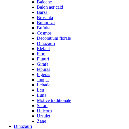
Baloane
Balon aer cald
Barza
Broscuta
Buburuza
Bufnita
Cosmos
Decoratiuni florale
Dinozauri
Elefant
Flori
Fluturi
Girafa
Iepuras
Ingeras
Jungla
Lebada
Leu
Luna
Motive traditionale
Safari
Unicorn
Ursulet
Zane
Dinozauri