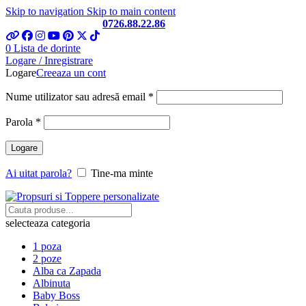
Skip to navigation
Skip to main content
Telefon si Whatsapp
0726.88.22.86
0
Lista de dorinte
Logare / Inregistrare
Logare
Creeaza un cont
Obligatoriu
Nume utilizator sau adresă email
*
Obligatoriu
Parola
*
Logare
Ai uitat parola?
Tine-ma minte
selecteaza categoria
1 poza
2 poze
Alba ca Zapada
Albinuta
Baby Boss