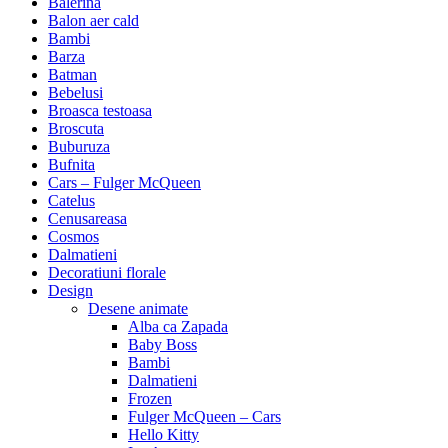
Balerina
Balon aer cald
Bambi
Barza
Batman
Bebelusi
Broasca testoasa
Broscuta
Buburuza
Bufnita
Cars – Fulger McQueen
Catelus
Cenusareasa
Cosmos
Dalmatieni
Decoratiuni florale
Design
Desene animate
Alba ca Zapada
Baby Boss
Bambi
Dalmatieni
Frozen
Fulger McQueen – Cars
Hello Kitty