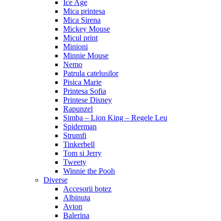
Ice Age
Mica printesa
Mica Sirena
Mickey Mouse
Micul print
Minioni
Minnie Mouse
Nemo
Patrula catelusilor
Pisica Marie
Printesa Sofia
Printese Disney
Rapunzel
Simba – Lion King – Regele Leu
Spiderman
Strumfi
Tinkerbell
Tom si Jerry
Tweety
Winnie the Pooh
Diverse
Accesorii botez
Albinuta
Avion
Balerina