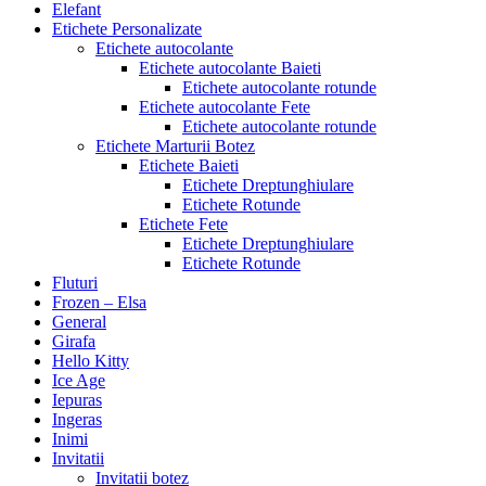
Elefant
Etichete Personalizate
Etichete autocolante
Etichete autocolante Baieti
Etichete autocolante rotunde
Etichete autocolante Fete
Etichete autocolante rotunde
Etichete Marturii Botez
Etichete Baieti
Etichete Dreptunghiulare
Etichete Rotunde
Etichete Fete
Etichete Dreptunghiulare
Etichete Rotunde
Fluturi
Frozen – Elsa
General
Girafa
Hello Kitty
Ice Age
Iepuras
Ingeras
Inimi
Invitatii
Invitatii botez