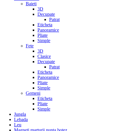
Baieti
3D
Decupate
Patrat
Eticheta
Panoramice
Pliate
Simple
Fete
3D
Clasice
Decupate
Patrat
Eticheta
Panoramice
Pliate
Simple
Gemeni
Eticheta
Pliate
Simple
Jungla
Lebada
Leu
Magneti marturii nunta botez