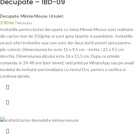
Decupate – IBD-09
Decupate
,
Minnie Mouse
,
Ursulet
3.90
lei
TVA inclus
Invitatiile pentru botez decupate cu tema Minnie Mouse sunt realizate
din carton mat de 250g/mp si sunt gata tiparite si asamblate. Invitatiile
se pot oferi invitatilor asa cum sunt dar daca doriti puteti opta pentru
plic colorat. Dimensiunea lor este 15 x 9,5 cm – inchis / 22 x 9,5 cm
deschis. Dimensiunea plicului este 16 x 11,5 cm. Dupa ce primim
comanda, in 24-48 ore (luni-vineri), veti primi pe WhatsApp sau pe email
modelul de invitatie personalizata cu textul Dvs. pentru a verifica si
confirma datele.