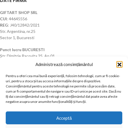
DATE FIRMA
GIFTART SHOP SRL
CUI
: 44645556
REG
: J40/12842/2021
Str. Argentina, nr.25
Sector 1, Bucuresti
Punct lucru BUCURESTI
Str. Dimitrie Racovita 25, Ap.01
Administrează consimțământul
Pentru a oferi cea mai bună experiență, folosim tehnologii, cum ar fi cookie-
NE GASITI SI PE SOCIAL MEDIA
uri, pentru a stoca și/sau accesa informațiile despre dispozitive.
Consimțământul pentru aceste tehnologii ne permite să procesăm date,
cum ar fi comportamentul de navigare sau ID-uri unice pe acest site. Dacă nu
îți dai consimțământul sau îți retragi consimțământul dat poate avea afecte
negative asupra unor anumite funcționalități și funcții.
Acceptă
Based on
WoodMart
theme
2026
WooCommerce Themes
.