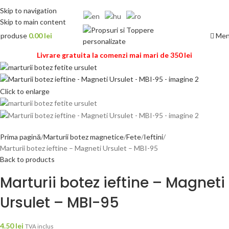
Skip to navigation
Skip to main content
Me
0
produse
0.00
lei
Livrare gratuita la comenzi mai mari de 350 lei
Click to enlarge
Prima pagină
Marturii botez magnetice
Fete
Ieftini
Marturii botez ieftine – Magneti Ursulet – MBI-95
Back to products
Marturii botez ieftine – Magneti
Ursulet – MBI-95
4.50
lei
TVA inclus