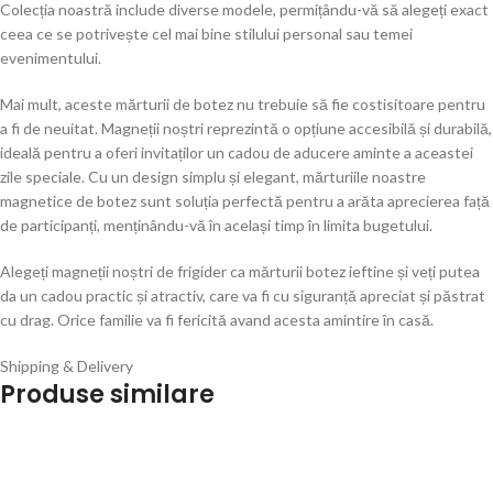
Colecția noastră include diverse modele, permițându-vă să alegeți exact
ceea ce se potrivește cel mai bine stilului personal sau temei
evenimentului.
Mai mult, aceste mărturii de botez nu trebuie să fie costisitoare pentru
a fi de neuitat. Magneții noștri reprezintă o opțiune accesibilă și durabilă,
ideală pentru a oferi invitaților un cadou de aducere aminte a aceastei
zile speciale. Cu un design simplu și elegant, mărturiile noastre
magnetice de botez sunt soluția perfectă pentru a arăta aprecierea față
de participanți, menținându-vă în același timp în limita bugetului.
Alegeți magneții noștri de frigider ca mărturii botez ieftine și veți putea
da un cadou practic și atractiv, care va fi cu siguranță apreciat și păstrat
cu drag. Orice familie va fi fericită avand acesta amintire în casă.
Shipping & Delivery
Produse similare