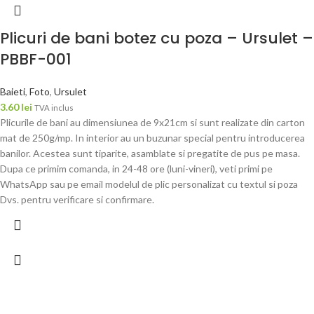
Plicuri de bani botez cu poza – Ursulet –
PBBF-001
Baieti
,
Foto
,
Ursulet
3.60
lei
TVA inclus
Plicurile de bani au dimensiunea de 9x21cm si sunt realizate din carton
mat de 250g/mp. In interior au un buzunar special pentru introducerea
banilor. Acestea sunt tiparite, asamblate si pregatite de pus pe masa.
Dupa ce primim comanda, in 24-48 ore (luni-vineri), veti primi pe
WhatsApp sau pe email modelul de plic personalizat cu textul si poza
Dvs. pentru verificare si confirmare.