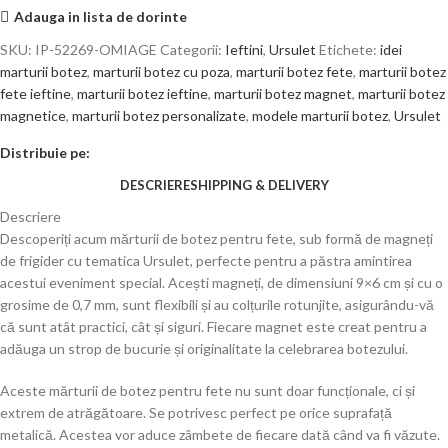
Adauga in lista de dorinte
SKU:
IP-52269-OMIAGE
Categorii:
Ieftini
,
Ursulet
Etichete:
idei
marturii botez
,
marturii botez cu poza
,
marturii botez fete
,
marturii botez
fete ieftine
,
marturii botez ieftine
,
marturii botez magnet
,
marturii botez
magnetice
,
marturii botez personalizate
,
modele marturii botez
,
Ursulet
Distribuie pe:
DESCRIERE
SHIPPING & DELIVERY
Descriere
Descoperiți acum mărturii de botez pentru fete, sub formă de magneți
de frigider cu tematica Ursulet, perfecte pentru a păstra amintirea
acestui eveniment special. Acești magneți, de dimensiuni 9×6 cm și cu o
grosime de 0,7 mm, sunt flexibili și au colțurile rotunjite, asigurându-vă
că sunt atât practici, cât și siguri. Fiecare magnet este creat pentru a
adăuga un strop de bucurie și originalitate la celebrarea botezului.
Aceste mărturii de botez pentru fete nu sunt doar funcționale, ci și
extrem de atrăgătoare. Se potrivesc perfect pe orice suprafață
metalică. Acestea vor aduce zâmbete de fiecare dată când va fi văzute.