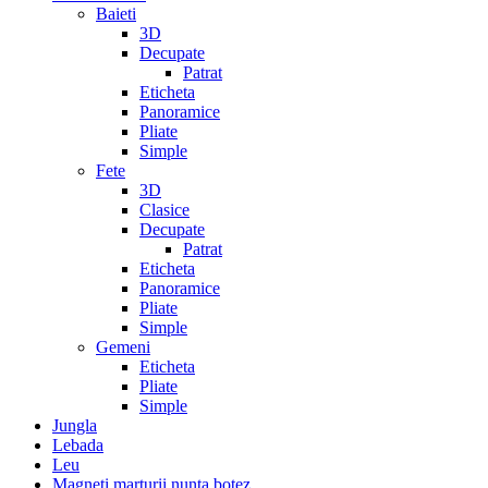
Baieti
3D
Decupate
Patrat
Eticheta
Panoramice
Pliate
Simple
Fete
3D
Clasice
Decupate
Patrat
Eticheta
Panoramice
Pliate
Simple
Gemeni
Eticheta
Pliate
Simple
Jungla
Lebada
Leu
Magneti marturii nunta botez