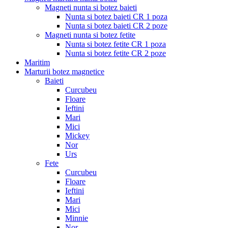
Magneti nunta si botez baieti
Nunta si botez baieti CR 1 poza
Nunta si botez baieti CR 2 poze
Magneti nunta si botez fetite
Nunta si botez fetite CR 1 poza
Nunta si botez fetite CR 2 poze
Maritim
Marturii botez magnetice
Baieti
Curcubeu
Floare
Ieftini
Mari
Mici
Mickey
Nor
Urs
Fete
Curcubeu
Floare
Ieftini
Mari
Mici
Minnie
Nor