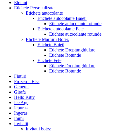
Elefant
Etichete Personalizate
Etichete autocolante
Etichete autocolante Baieti
Etichete autocolante rotunde
Etichete autocolante Fete
Etichete autocolante rotunde
Etichete Marturii Botez
Etichete Baieti
Etichete Dreptunghiulare
Etichete Rotunde
Etichete Fete
Etichete Dreptunghiulare
Etichete Rotunde
Fluturi
Frozen – Elsa
General
Girafa
Hello Kitty
Ice Age
Iepuras
Ingeras
Inimi
Invitatii
Invitatii botez