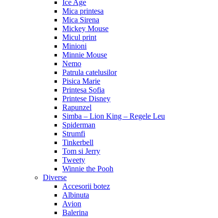
Ice Age
Mica printesa
Mica Sirena
Mickey Mouse
Micul print
Minioni
Minnie Mouse
Nemo
Patrula catelusilor
Pisica Marie
Printesa Sofia
Printese Disney
Rapunzel
Simba – Lion King – Regele Leu
Spiderman
Strumfi
Tinkerbell
Tom si Jerry
Tweety
Winnie the Pooh
Diverse
Accesorii botez
Albinuta
Avion
Balerina