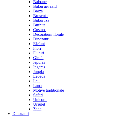
Baloane
Balon aer cald
Barza
Broscuta
Buburuza
Bufnita
Cosmos
Decoratiuni florale
Dinozauri
Elefant
Flori
Fluturi
Girafa
Iepuras
Ingeras
Jungla
Lebada
Leu
Luna
Motive traditionale
Safari
Unicorn
Ursulet
Zane
Dinozauri