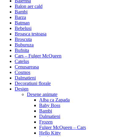
Balerina
Balon aer cald
Bambi
Barza
Batman
Bebelusi
Broasca testoasa
Broscuta
Buburuza
Bufnita
Cars – Fulger McQueen
Catelus
Cenusareasa
Cosmos
Dalmatieni
Decoratiuni florale
Design
Desene animate
Alba ca Zapada
Baby Boss
Bambi
Dalmatieni
Frozen
Fulger McQueen – Cars
Hello Kitty