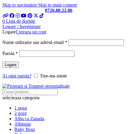
Skip to navigation
Skip to main content
Telefon si Whatsapp
0726.88.22.86
0
Lista de dorinte
Logare / Inregistrare
Logare
Creeaza un cont
Obligatoriu
Nume utilizator sau adresă email
*
Obligatoriu
Parola
*
Logare
Ai uitat parola?
Tine-ma minte
selecteaza categoria
1 poza
2 poze
Alba ca Zapada
Albinuta
Baby Boss