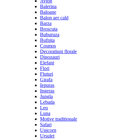
Avion
Balerina
Baloane
Balon aer cald
Barza
Broscuta
Buburuza
Bufnita
Cosmos
Decoratiuni florale
Dinozauri
Elefant
Flori
Fluturi
Girafa
Iepuras
Ingeras
Jungla
Lebada
Leu
Luna
Motive traditionale
Safari
Unicorn
Ursulet