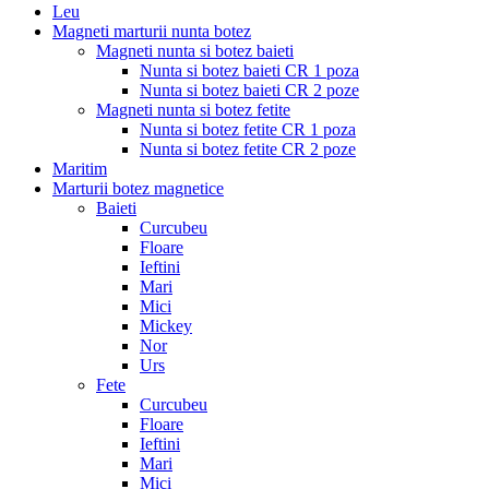
Leu
Magneti marturii nunta botez
Magneti nunta si botez baieti
Nunta si botez baieti CR 1 poza
Nunta si botez baieti CR 2 poze
Magneti nunta si botez fetite
Nunta si botez fetite CR 1 poza
Nunta si botez fetite CR 2 poze
Maritim
Marturii botez magnetice
Baieti
Curcubeu
Floare
Ieftini
Mari
Mici
Mickey
Nor
Urs
Fete
Curcubeu
Floare
Ieftini
Mari
Mici