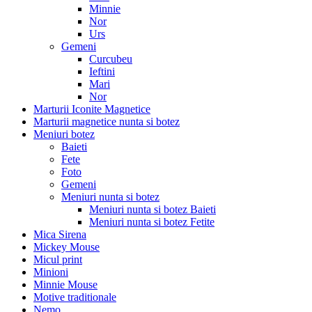
Minnie
Nor
Urs
Gemeni
Curcubeu
Ieftini
Mari
Nor
Marturii Iconite Magnetice
Marturii magnetice nunta si botez
Meniuri botez
Baieti
Fete
Foto
Gemeni
Meniuri nunta si botez
Meniuri nunta si botez Baieti
Meniuri nunta si botez Fetite
Mica Sirena
Mickey Mouse
Micul print
Minioni
Minnie Mouse
Motive traditionale
Nemo