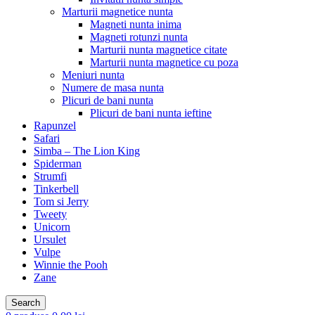
Marturii magnetice nunta
Magneti nunta inima
Magneti rotunzi nunta
Marturii nunta magnetice citate
Marturii nunta magnetice cu poza
Meniuri nunta
Numere de masa nunta
Plicuri de bani nunta
Plicuri de bani nunta ieftine
Rapunzel
Safari
Simba – The Lion King
Spiderman
Strumfi
Tinkerbell
Tom si Jerry
Tweety
Unicorn
Ursulet
Vulpe
Winnie the Pooh
Zane
Search