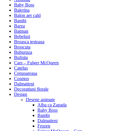
Baby Boss
Balerina
Balon aer cald
Bambi
Barza
Batman
Bebelusi
Broasca testoasa
Broscuta
Buburuza
Bufnita
Cars – Fulger McQueen
Catelus
Cenusareasa
Cosmos
Dalmatieni
Decoratiuni florale
Design
Desene animate
Alba ca Zapada
Baby Boss
Bambi
Dalmatieni
Frozen