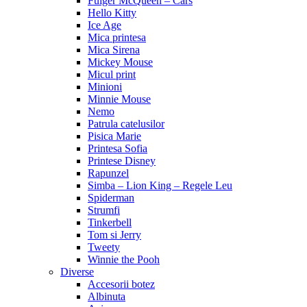
Fulger McQueen – Cars
Hello Kitty
Ice Age
Mica printesa
Mica Sirena
Mickey Mouse
Micul print
Minioni
Minnie Mouse
Nemo
Patrula catelusilor
Pisica Marie
Printesa Sofia
Printese Disney
Rapunzel
Simba – Lion King – Regele Leu
Spiderman
Strumfi
Tinkerbell
Tom si Jerry
Tweety
Winnie the Pooh
Diverse
Accesorii botez
Albinuta