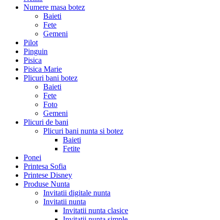
Numere masa botez
Baieti
Fete
Gemeni
Pilot
Pinguin
Pisica
Pisica Marie
Plicuri bani botez
Baieti
Fete
Foto
Gemeni
Plicuri de bani
Plicuri bani nunta si botez
Baieti
Fetite
Ponei
Printesa Sofia
Printese Disney
Produse Nunta
Invitatii digitale nunta
Invitatii nunta
Invitatii nunta clasice
Invitatii nunta simple