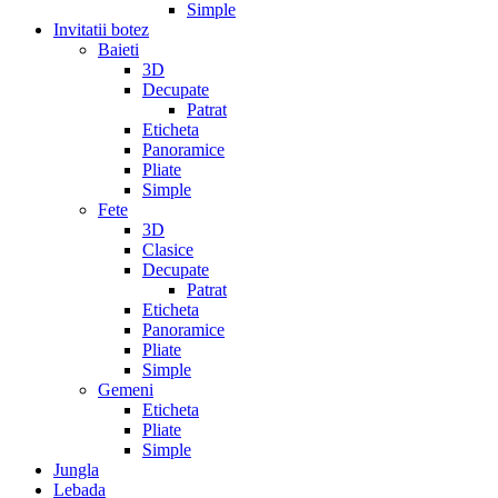
Simple
Invitatii botez
Baieti
3D
Decupate
Patrat
Eticheta
Panoramice
Pliate
Simple
Fete
3D
Clasice
Decupate
Patrat
Eticheta
Panoramice
Pliate
Simple
Gemeni
Eticheta
Pliate
Simple
Jungla
Lebada