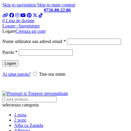
Skip to navigation
Skip to main content
Telefon si Whatsapp
0726.88.22.86
0
Lista de dorinte
Logare / Inregistrare
Logare
Creeaza un cont
Obligatoriu
Nume utilizator sau adresă email
*
Obligatoriu
Parola
*
Logare
Ai uitat parola?
Tine-ma minte
selecteaza categoria
1 poza
2 poze
Alba ca Zapada
Albinuta