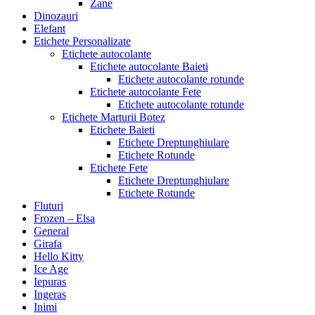
Zane
Dinozauri
Elefant
Etichete Personalizate
Etichete autocolante
Etichete autocolante Baieti
Etichete autocolante rotunde
Etichete autocolante Fete
Etichete autocolante rotunde
Etichete Marturii Botez
Etichete Baieti
Etichete Dreptunghiulare
Etichete Rotunde
Etichete Fete
Etichete Dreptunghiulare
Etichete Rotunde
Fluturi
Frozen – Elsa
General
Girafa
Hello Kitty
Ice Age
Iepuras
Ingeras
Inimi