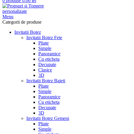
0
produse
0.00
lei
Menu
Categorii de produse
Invitatii Botez
Invitatii Botez Fete
Pliate
Simple
Panoramice
Cu eticheta
Decupate
Clasice
3D
Invitatii Botez Baieti
Pliate
Simple
Panoramice
Cu eticheta
Decupate
3D
Invitatii Botez Gemeni
Pliate
Simple