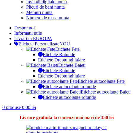
Invitatii digitale nunta
Plicuri de bani nunta
Meniuri nunta
Numere de masa nunta
Despre noi
Informatii utile
Livrari in EUROPA
Etichete Personalizate
NOU
Etichete Fete
Etichete Rotunde
Etichete Dreptunghiulare
Etichete Baieti
Etichete Rotunde
Etichete Dreptunghiulare
Etichete autocolante Fete
Etichete autocolante rotunde
Etichete autocolante Baieti
Etichete autocolante rotunde
0
produse
0.00
lei
Livrare gratuita la comenzi mai mari de 350 lei