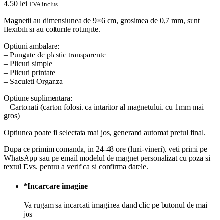
4.50
lei
TVA inclus
Magnetii au dimensiunea de 9×6 cm, grosimea de 0,7 mm, sunt
flexibili si au colturile rotunjite.
Optiuni ambalare:
– Pungute de plastic transparente
– Plicuri simple
– Plicuri printate
– Saculeti Organza
Optiune suplimentara:
– Cartonati (carton folosit ca intaritor al magnetului, cu 1mm mai
gros)
Optiunea poate fi selectata mai jos, generand automat pretul final.
Dupa ce primim comanda, in 24-48 ore (luni-vineri), veti primi pe
WhatsApp sau pe email modelul de magnet personalizat cu poza si
textul Dvs. pentru a verifica si confirma datele.
*
Incarcare imagine
Va rugam sa incarcati imaginea dand clic pe butonul de mai
jos