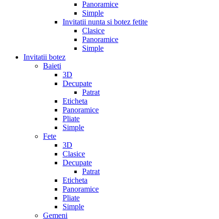
Panoramice
Simple
Invitatii nunta si botez fetite
Clasice
Panoramice
Simple
Invitatii botez
Baieti
3D
Decupate
Patrat
Eticheta
Panoramice
Pliate
Simple
Fete
3D
Clasice
Decupate
Patrat
Eticheta
Panoramice
Pliate
Simple
Gemeni