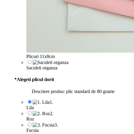
Plicuri 11x8cm
Saculeti organza
*
Alegeti plicul dorit
Descriere produs: plic standard de 80 grame
1.
Lila
2.
Roz
3.
Fucsia