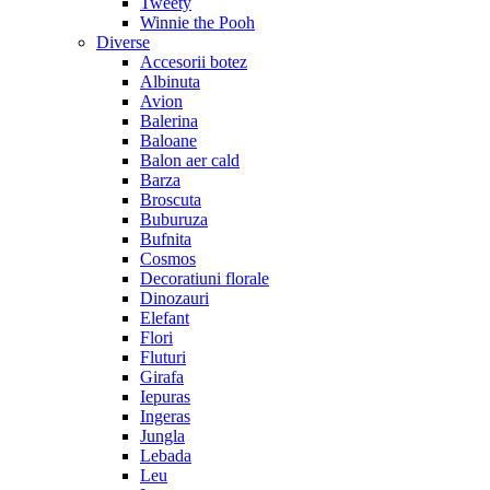
Tweety
Winnie the Pooh
Diverse
Accesorii botez
Albinuta
Avion
Balerina
Baloane
Balon aer cald
Barza
Broscuta
Buburuza
Bufnita
Cosmos
Decoratiuni florale
Dinozauri
Elefant
Flori
Fluturi
Girafa
Iepuras
Ingeras
Jungla
Lebada
Leu