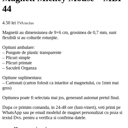
44
4.50
lei
TVA inclus
Magnetii au dimensiunea de 9×6 cm, grosimea de 0,7 mm, sunt
flexibili si au colturile rotunjite.
Optiuni ambalare:
– Pungute de plastic transparente
– Plicuri simple
– Plicuri printate
– Saculeti Organza
Optiune suplimentara:
– Cartonati (carton folosit ca intaritor al magnetului, cu 1mm mai
gros)
Optiunea poate fi selectata mai jos, generand automat pretul final.
Dupa ce primim comanda, in 24-48 ore (luni-vineri), veti primi pe
WhatsApp sau pe email modelul de magnet personalizat cu poza si
textul Dvs. pentru a verifica si confirma datele.