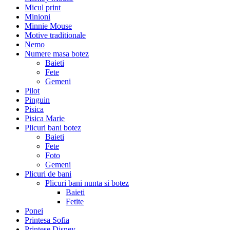
Micul print
Minioni
Minnie Mouse
Motive traditionale
Nemo
Numere masa botez
Baieti
Fete
Gemeni
Pilot
Pinguin
Pisica
Pisica Marie
Plicuri bani botez
Baieti
Fete
Foto
Gemeni
Plicuri de bani
Plicuri bani nunta si botez
Baieti
Fetite
Ponei
Printesa Sofia
Printese Disney