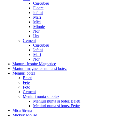
Curcubeu
Floare
Ieftini
Mari
Mici
Minnie
Nor
Urs
Gemeni
Curcubeu
Ieftini
Mari
Nor
Marturii Iconite Magnetice
Marturii magnetice nunta si botez
Meniuri botez
Baieti
Fete
Foto
Gemeni
Meniuri nunta si botez
Meniuri nunta si botez Baieti
Meniuri nunta si botez Fetite
Mica Sirena
Mickey Mouse