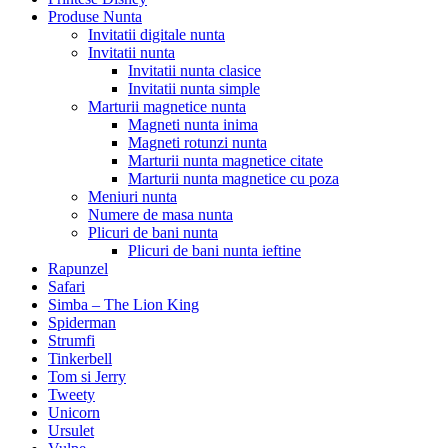
Produse Nunta
Invitatii digitale nunta
Invitatii nunta
Invitatii nunta clasice
Invitatii nunta simple
Marturii magnetice nunta
Magneti nunta inima
Magneti rotunzi nunta
Marturii nunta magnetice citate
Marturii nunta magnetice cu poza
Meniuri nunta
Numere de masa nunta
Plicuri de bani nunta
Plicuri de bani nunta ieftine
Rapunzel
Safari
Simba – The Lion King
Spiderman
Strumfi
Tinkerbell
Tom si Jerry
Tweety
Unicorn
Ursulet