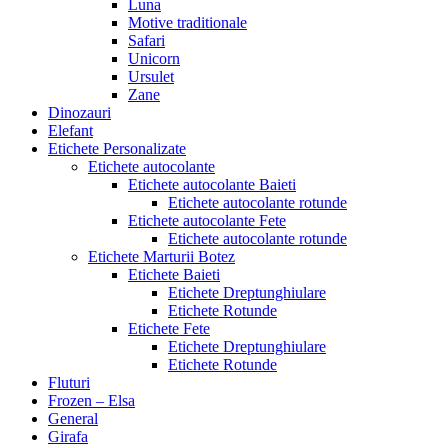
Luna
Motive traditionale
Safari
Unicorn
Ursulet
Zane
Dinozauri
Elefant
Etichete Personalizate
Etichete autocolante
Etichete autocolante Baieti
Etichete autocolante rotunde
Etichete autocolante Fete
Etichete autocolante rotunde
Etichete Marturii Botez
Etichete Baieti
Etichete Dreptunghiulare
Etichete Rotunde
Etichete Fete
Etichete Dreptunghiulare
Etichete Rotunde
Fluturi
Frozen – Elsa
General
Girafa