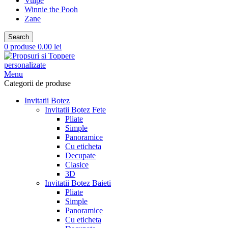
Vulpe
Winnie the Pooh
Zane
Search
0
produse
0.00
lei
Menu
Categorii de produse
Invitatii Botez
Invitatii Botez Fete
Pliate
Simple
Panoramice
Cu eticheta
Decupate
Clasice
3D
Invitatii Botez Baieti
Pliate
Simple
Panoramice
Cu eticheta