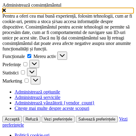
Administrează consimțământul
Pentru a oferi cea mai bună experiență, folosim tehnologii, cum ar fi
cookie-uri, pentru a stoca și/sau accesa informațiile despre
dispozitive. Consimțământul pentru aceste tehnologii ne permite să
procesăm date, cum ar fi comportamentul de navigare sau ID-uri
unice pe acest site. Dacă nu îți dai consimțământul sau îți retragi
consimțământul dat poate avea afecte negative asupra unor anumite
funcționalități și funcții.
Funcționale
Funcționale
Mereu activ
Preferințe
Preferințe
Statistici
Statistici
Marketing
Marketing
Administrează opțiunile
Administrează serviciile
Administrează vânzătorii {vendor_count}
Citește mai multe despre aceste scopuri
Vezi
Acceptă
Refuză
Vezi preferințele
Salvează preferințele
preferințele
Politică cookie-uri