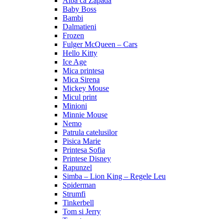
Alba ca Zapada
Baby Boss
Bambi
Dalmatieni
Frozen
Fulger McQueen – Cars
Hello Kitty
Ice Age
Mica printesa
Mica Sirena
Mickey Mouse
Micul print
Minioni
Minnie Mouse
Nemo
Patrula catelusilor
Pisica Marie
Printesa Sofia
Printese Disney
Rapunzel
Simba – Lion King – Regele Leu
Spiderman
Strumfi
Tinkerbell
Tom si Jerry