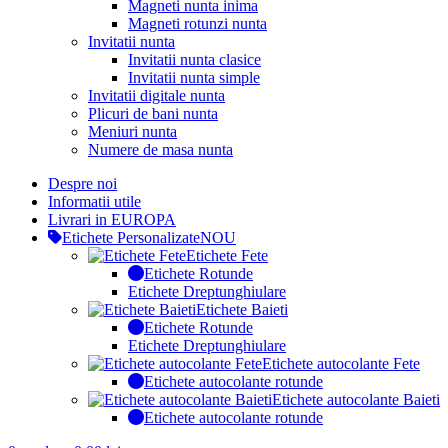
Magneti nunta inima
Magneti rotunzi nunta
Invitatii nunta
Invitatii nunta clasice
Invitatii nunta simple
Invitatii digitale nunta
Plicuri de bani nunta
Meniuri nunta
Numere de masa nunta
Despre noi
Informatii utile
Livrari in EUROPA
Etichete Personalizate
NOU
Etichete Fete
Etichete Rotunde
Etichete Dreptunghiulare
Etichete Baieti
Etichete Rotunde
Etichete Dreptunghiulare
Etichete autocolante Fete
Etichete autocolante rotunde
Etichete autocolante Baieti
Etichete autocolante rotunde