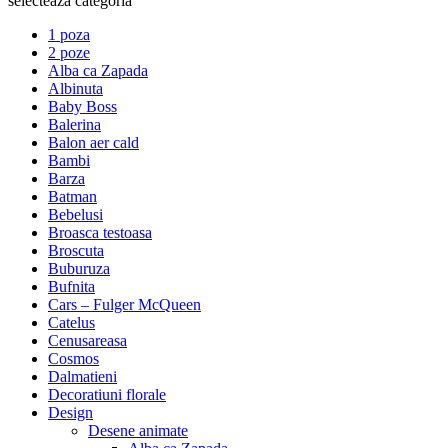
selecteaza categoria
1 poza
2 poze
Alba ca Zapada
Albinuta
Baby Boss
Balerina
Balon aer cald
Bambi
Barza
Batman
Bebelusi
Broasca testoasa
Broscuta
Buburuza
Bufnita
Cars – Fulger McQueen
Catelus
Cenusareasa
Cosmos
Dalmatieni
Decoratiuni florale
Design
Desene animate